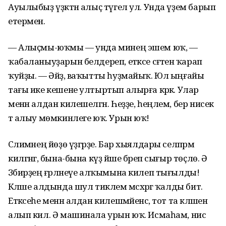
Ауылыбыҙ үҙәктән алыҫ түгел ул. Унда үҙем барып
етермен.
— Алыҫмы-юҡмы — унда минең эшем юҡ, —
ҡабаланыуҙарын белдереп, етәксе сәғәтенә ҡарап
ҡуйҙы. — Әйҙә, ваҡытты һуҙмайыҡ. Юл ыңғайы
тағы ике кешене ултыртып алырға кәрәк. Улар
менән алдан килешелгән. Һеҙҙе, һеңлем, бер нисек
тә алыу мөмкинлеге юҡ. Урын юҡ!
Сәлимәнең йөҙө үҙгәрҙе. Бар хыялдары селпәрәмә
килгәнгә, бына-бына күҙ йәше бәреп сығыр төҫлө. Ә
Зәбирҙең ғәрләнеүе алҡымына килеп тығылды!
Кәләше алдында шул тиклем мәсхәрәгә ҡалды бит.
Етәксеһе менән алдан килешмәйенсә, тот та кәләшен
алып кил. Ә машинала урын юҡ. Исмаһам, нисә