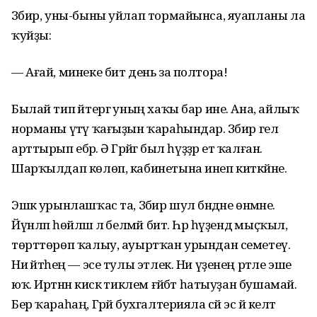
Зәбир, уны-быны уйлап тормайынса, яуапланы ла
ҡуйҙы:
— Ағай, минеке бит день за полтора!
Былай тип әйтергә уның хаҡы бар ине. Ана, айлыҡ
норманы үтәү ҡағыҙын ҡараһындар. Зәбир гел
арттырып ебәрә. Ә Гәрәйгә был һүҙҙәр етә ҡалған.
Шарҡылдап көлөп, кабинетына инеп киткәйне.
Эшкә урынлашҡас та, Зәбир шул бәндәне өнәмәне.
Йүнләп һөйләшә лә белмәй бит. Һәр һүҙендә мыҫҡыл,
төрттөрөп ҡалыу, ауыртҡан урындан семетеү.
Ни әйтәһең — эсе тулы этлек. Ни үҙенең рәтле эше
юҡ. Иртәнән кискә тиклем ғәйбәт һатыуҙан бушамай.
Бер ҡараһаң, Гәрәй бухгалтерияла сәй эсә йә келәт