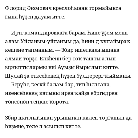
Флорид Әғзәмович креслоһынан тормайынса
ғына һүҙен дауам итте:
— Иртәгә командировкаға барам. Һине үҙем менән
алам. Уйланым-уйланым да, һинән дә ҡулайыраҡ
кешене тапманым. — Зәбир ишеткәненә ышана
алмай торҙо. Елкәһенән бер тоҡ ташты алып
ырғыттылармы ни! Ауыҙы йырылып китте.
Шулай ҙа етәксеһенең һүҙен бүлдерергә ҡыйманы.
— Берәүһе, кескәй балам бар, тип һылтана,
икенсеһенең ҡатыны ирен ҡайҙа ебәргәндәрен
төпсөнөп теңкәне ҡорота.
Зәбир шатлығынан урынынан килеп торғанын да
һиҙмәне, теле лә асылып китте.