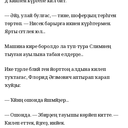
дә ҡәйнәһен күргеһе килә бит.
— Әйҙә, улай булғас, — тине, шоферҙың терһәгенә
төртөп. — Нисек барырға икәнен күрһәтермен.
Ярты сәғәтлек юл...
Машина кире боролдо ла туп-тура Сәлимәнең
тыуған ауылына табан елдерҙе...
Ике тәҙрәле бәләкәй генә йорттоң алдына килеп
туҡтағас, Флорид Әғзәмович аптырап ҡарап
ҡуйҙы:
— Ҡәйнәң ошонда йәшәмәйҙер...
— Ошонда. — Зәбирҙең тауышы көрәйеп китте. —
Килеп еттек, әйҙәгеҙ, инәйек.