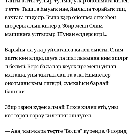
Таңғы алты тулыр-тулмаҫ улар ойошмаға килеп
тә етте. Тышта һыуыҡ ине, йылыла торайыҡ тип,
вахтаға инделәр. Бына хәҙер ойошма етәксеһен
шоферы алып килер ҙә, Зәбир менән Сәлимә
машинаға ултырыр. Шунан елдерәсәктәр!...
Барыһы ла улар уйлағанса килеп сыҡты. Сәлимә
эштән көн алды, шуға ла шатлығынан нимә эшләргә
лә белмәй. Берсә балалар кеүек ире менән уйнап
маташа, уны ҡытыҡлап та ала. Нимәнелер
онотманыҡмы тигәндәй, сумкаһын барлай
башлай.
Зәбир тәҙрәнән күҙен алмай. Етәксе килеп етһә, уны
көттөрөп тороу килешкән эш түгел.
— Ана, ҡап-ҡара төҫтәге "Волга" күренде. Флорид