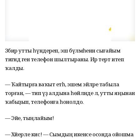
Зәбир утты һүндереп, эш бүлмәһенән сығайым
тигәндә генә телефон шылтыраны. Ир терт итеп
ҡалды.
— Ҡайтырға ваҡыт етһә, эшем эйәләре табыла
торған, — тип үҙ алдына һөйләнде лә, утты яңынан
ҡабыҙып, телефонға һонолдо.
— Эйе, тыңлайым!
— Хәйерле кис! — Сымдың икенсе осонда ойошма