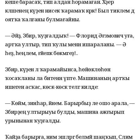
кеше барасаҡ, тип алдан һорамаған. Хәҙер
кәләшенең күҙенә нисек ҡарамаҡ кәрәк! Был тиклем дә
оятҡа ҡалғаны булмағайны.
— Әйҙә, Зәбир, ҡуҙғалдыҡ! — Флорид Әғзәмович уға,
артҡа ултыр, тип ҡулы менән ишараланы. — Ә
һеҙ, һеңлем, ғәйепкә бөкмәгеҙ!..
Зәбир, күҙенә лә ҡарамайынса, һөйөклөһөн
ҡосаҡланы ла битенән үпте. Машинаның артҡы
ишеген асҡас, көскә-көскә телгә килде:
— Көймә, зинһар, йәнем. Барырбыҙ әле ошо арала, —
Зәбирҙең ултырыуы булды, машина ажғырып
урынынан ҡуҙғалды.
Ҡайҙа барырға, нимә эшләргә белмәй шаңҡып, Сәлимә