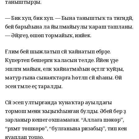
таныштырҙы.
— Бик хуп, бик хуп. — Бына таныштыҡ та тигәндәй,
әбей барыһына ла йылмайыулы ҡараш ташланы.
— Әйҙәгеҙ, өшөп тормайыҡ, инәйек.
Ғәлимә әбей шыжлатып сәй ҡайнатып ебәрҙе.
Күпертеп бешергән ҡаласын телде. Йәйен үҙе
эшләгән майын, еләк ҡайнатмаһын өҫтәлгә ҡуйҙы,
матур ғына сынаяҡтарға һөтләп сәй яһаны. Өй
эсенә тәмле еҫ таралды.
Сәй эсеп ултырғанда ҡунаҡтар ауылдағы
тормош менән ҡыҙыҡһынған булды. Әбей бер ҙә
зарланыр кешегә оҡшамаған. “Аллаға шөкөр”,
“рәхмәт төшкөрө”, “булғанына ризабыҙ”, тип кенә
яуаплап торҙо.