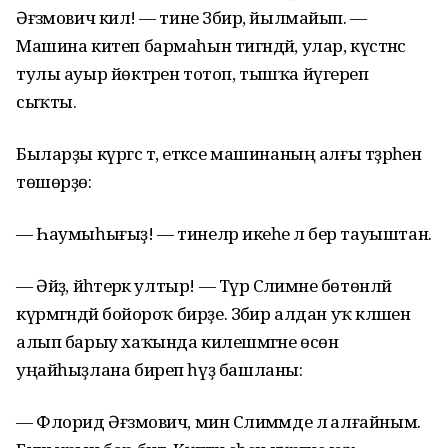
Әғзәмович килә! — тине Зәбир, йылмайып. —
Машина китеп бармаһын тигәндәй, улар, күстәнәс
тулы ауыр йөктәрен тотоп, тышҡа йүгереп
сыҡты.
Быларҙы күргәс тә, етәксе машинаның алғы тәҙрәһен
төшөрҙө:
— Һаумыһығыҙ! — тинеләр икеһе лә бер тауыштан.
— Әйҙә, йәһәтерәк ултыр! — Түрә Сәлимәне бөтөнләй
күрмәгәндәй бойороҡ бирҙе. Зәбир алдан уҡ кәләшен
алып барыу хаҡында килешмәгәне өсөн
уңайһыҙлана биреп һүҙ башланы:
— Флорид Әғзәмович, мин Сәлимәмде лә алғайным.