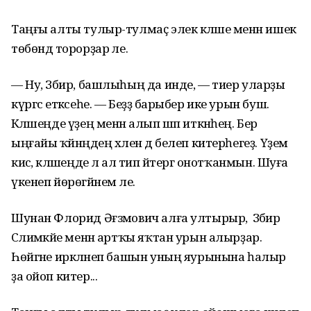
Таңғы алты тулыр-тулмаҫ элек кәләше менән ишек
төбөндә торорҙар әле.
— Ну, Зәбир, башлыһың да инде, — тиер уларҙы
күргәс етәксеһе. — Беҙҙә барыбер ике урын буш.
Кәләшеңде үҙең менән алып шәп иткәнһең. Бер
ыңғайы ҡәйнәңдең хәлен дә белеп китерһегеҙ. Үҙем
кисә, кәләшеңде лә ал тип әйтергә онотҡанмын. Шуға
үкенеп йөрөгәйнем әле.
Шунан Флорид Әғзәмович алға ултырыр, ә Зәбир
Сәлимәкәйе менән артҡы яҡтан урын алырҙар.
Һөйгәне иркәләнеп башын уның яурынына һалыр
ҙа ойоп китер...