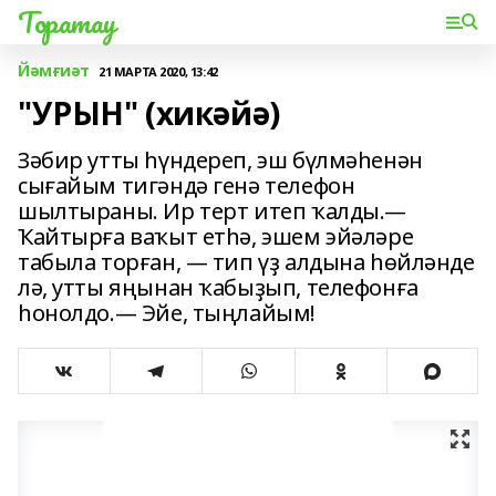
Торатау
Йәмғиәт
21 МАРТА 2020, 13:42
"УРЫН" (хикәйә)
Зәбир утты һүндереп, эш бүлмәһенән
сығайым тигәндә генә телефон
шылтыраны. Ир терт итеп ҡалды.—
Ҡайтырға ваҡыт етһә, эшем эйәләре
табыла торған, — тип үҙ алдына һөйләнде
лә, утты яңынан ҡабыҙып, телефонға
һонолдо.— Эйе, тыңлайым!