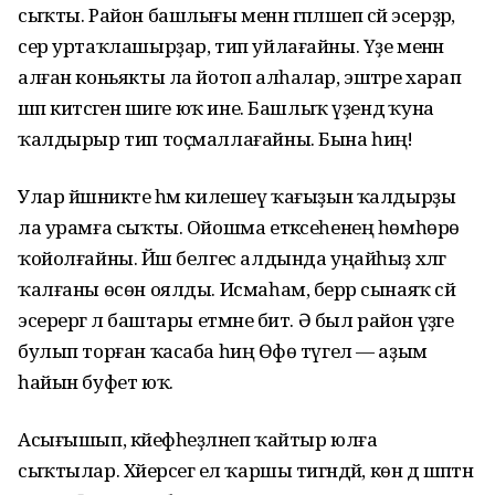
сыҡты. Район башлығы менән гәпләшеп сәй эсерҙәр,
сер уртаҡлашырҙар, тип уйлағайны. Үҙе менән
алған коньякты ла йотоп алһалар, эштәре харап
шәп китәсәгенә шиге юҡ ине. Башлыҡ үҙендә ҡуна
ҡалдырыр тип тоҫмаллағайны. Бына һиңә!
Улар йәшникте һәм килешеү ҡағыҙын ҡалдырҙы
ла урамға сыҡты. Ойошма етәксеһенең һөмһөрө
ҡойолғайны. Йәш белгес алдында уңайһыҙ хәлгә
ҡалғаны өсөн оялды. Исмаһам, берәр сынаяҡ сәй
эсерергә лә баштары етмәне бит. Ә был район үҙәге
булып торған ҡасаба һиңә Өфө түгел — аҙым
һайын буфет юҡ.
Асығышып, кәйефһеҙләнеп ҡайтыр юлға
сыҡтылар. Хәйерсегә ел ҡаршы тигәндәй, көн дә шәптән