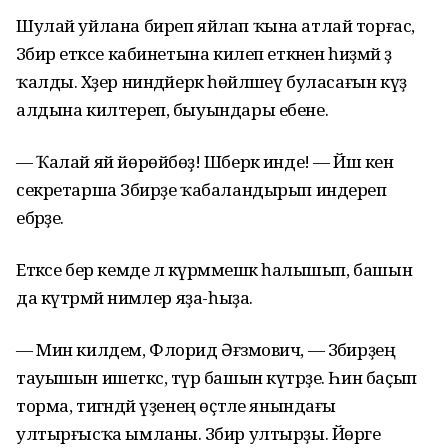
Шулай уйлана биреп яйлап ҡына атлай торғас,
Зәбир етәксе кабинетына килеп еткәнен һиҙмәй ҙә
ҡалды. Хәҙер ниндәйерәк һөйләшеү буласағын күҙ
алдына килтереп, быуындары ебене.
— Ҡалай яй йөрөйбөҙ! Шәберәк инде! — Йәш кенә
секретарша Зәбирҙе ҡабаландырып индереп
ебәрҙе.
Етәксе бер кемде лә күрмәмешкә һалышып, башын
да күтәрмәй нимәлер яҙа-һыҙа.
— Мин килдем, Флорид Әғзәмович, — Зәбирҙең
тауышын ишеткәс, түрә башын күтәрҙе. Һин баҫып
торма, тигәндәй үҙенең өҫтәле янындағы
ултырғысҡа ымланы. Зәбир ултырҙы. Йөрәге