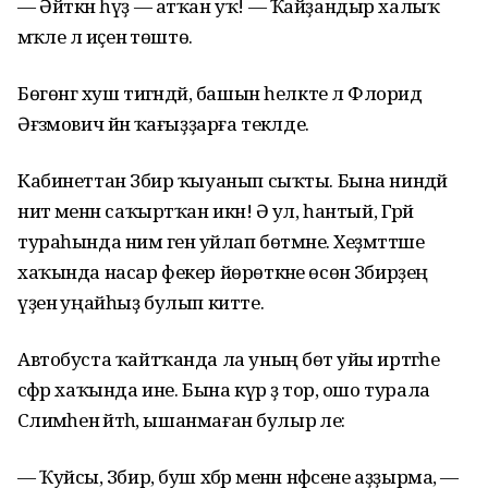
— Әйткән һүҙ — атҡан уҡ! — Ҡайҙандыр халыҡ
мәҡәле лә иҫенә төштө.
Бөгөнгә хуш тигәндәй, башын һелкте лә Флорид
Әғзәмович йәнә ҡағыҙҙарға текәлде.
Кабинеттан Зәбир ҡыуанып сыҡты. Бына ниндәй
ниәт менән саҡыртҡан икән! Ә ул, һантый, Гәрәй
тураһында нимә генә уйлап бөтмәне. Хеҙмәттәше
хаҡында насар фекер йөрөткәне өсөн Зәбирҙең
үҙенә уңайһыҙ булып китте.
Автобуста ҡайтҡанда ла уның бөтә уйы иртәгәһе
сәфәр хаҡында ине. Бына күр ҙә тор, ошо турала
Сәлимәһенә әйтһә, ышанмаған булыр әле:
— Ҡуйсы, Зәбир, буш хәбәр менән нәфсене аҙҙырма, —