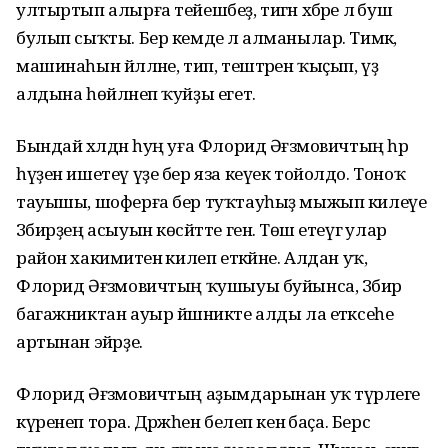
ултыртып алырға тейешбеҙ, тигән хәбәре лә буш
булып сыҡты. Бер кемде лә алманылар. Тимәк,
машинаһын йәлләне, тип, тештәрен ҡыҫып, үҙ
алдына һөйләнеп ҡуйҙы егет.
Бындай хәлдән һуң уға Флорид Әғзәмовичтың һәр
һүҙен ишетеү үҙе бер яза кеүек тойолдо. Тоноҡ
тауышы, шоферға бер туҡтауһыҙ мыжып килеүе
Зәбирҙең асыуын көсәйтте генә. Төш етеүгә улар
район хакимиәтенә килеп еткәйне. Алдан уҡ,
Флорид Әғзәмовичтың ҡушыуы буйынса, Зәбир
багажниктан ауыр йәшникте алды ла етәксеһе
артынан эйәрҙе.
Флорид Әғзәмовичтың аҙымдарынан уҡ түрәлеге
күренеп тора. Дәрәжәһен белеп кенә баҫа. Берсә