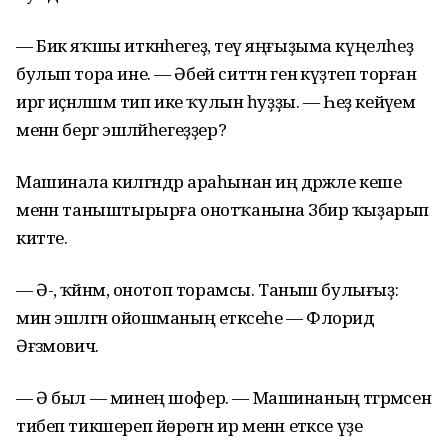
— Бик яҡшы иткәнһегеҙ, әтеү яңғыҙыма күңелһеҙ
булып тора ине. — Әбей ситтән генә күҙәтеп торған
иргә иҫәнләшәм тип ике ҡулын һуҙҙы. — Һеҙ кейәүем
менән бергә эшләйһегеҙҙер?
Машинала килгәндәр араһынан иң дәрәжәле кеше
менән таныштырырға онотҡанына Зәбир ҡыҙарып
китте.
— Ә-ә, ҡәйнәм, онотоп торамсы. Таныш булығыҙ:
мин эшләгән ойошманың етәксеһе — Флорид
Әғзәмович.
— Ә был — минең шофер. — Машинаның тәгәрмәсен
тибеп тикшереп йөрөгән ир менән етәксе үҙе