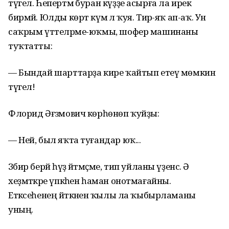
түгел. Һепертмә буран күҙҙе асырға ла ирек
бирмәй. Юлды көрт күмә лә ҡуя. Тирә-яҡ ап-аҡ. Ун
саҡрым үттеләрме-юҡмы, шофер машинаны
туҡтатты:
— Бындай шарттарҙа кире ҡайтып етеү мөмкин
түгел!
Флорид Әғзәмович көрһөнөп ҡуйҙы:
— Ней, был яҡта туғандар юҡ...
Зәбир берәй һүҙ әйтмәҫме, тип уйланы үҙенсә. Ә
хеҙмәткәре үпкәһен һаман онотмағайны.
Етәксеһенең әйткәненә ҡылы ла ҡыбырламаны
уның.