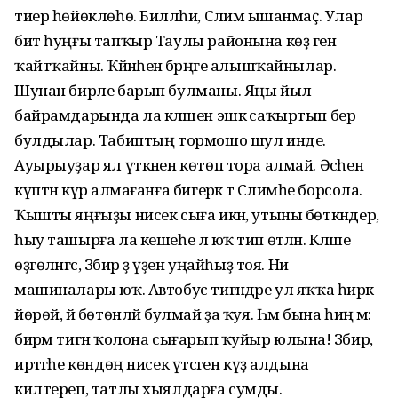
тиер һөйөклөһө. Билләһи, Сәлимә ышанмаҫ. Улар
бит һуңғы тапҡыр Таулы районына көҙ генә
ҡайтҡайны. Ҡәйнәһенә бәрәңге алышҡайнылар.
Шунан бирле барып булманы. Яңы йыл
байрамдарында ла кәләшен эшкә саҡыртып бер
булдылар. Табиптың тормошо шул инде.
Ауырыуҙар ял үткәнен көтөп тора алмай. Әсәһен
күптән күрә алмағанға бигерәк тә Сәлимәһе борсола.
Ҡышты яңғыҙы нисек сыға икән, утыны бөткәндер,
һыу ташырға ла кешеһе лә юҡ тип өтәләнә. Кәләше
өҙгөләнгәс, Зәбир ҙә үҙен уңайһыҙ тоя. Ни
машиналары юҡ. Автобус тигәндәре ул яҡҡа һирәк
йөрөй, йә бөтөнләй булмай ҙа ҡуя. Һәм бына һиңә мә:
бирәм тигән ҡолона сығарып ҡуйыр юлына! Зәбир,
иртәгәһе көндөң нисек үтәсәген күҙ алдына
килтереп, татлы хыялдарға сумды.