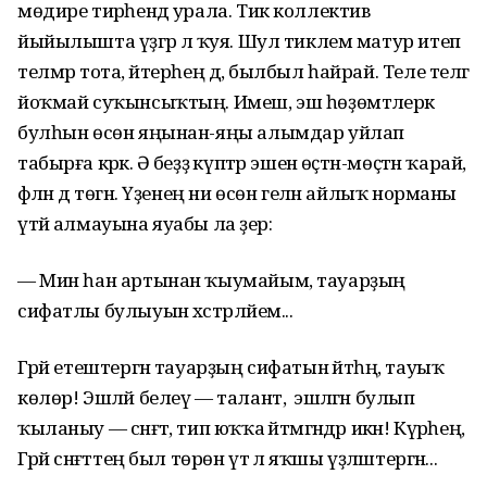
мөдире тирәһендә урала. Тик коллектив
йыйылышта үҙгәрә лә ҡуя. Шул тиклем матур итеп
телмәр тота, әйтерһең дә, былбыл һайрай. Теле телгә
йоҡмай суҡынсыҡтың. Имеш, эш һөҙөмтәлерәк
булһын өсөн яңынан-яңы алымдар уйлап
табырға кәрәк. Ә беҙҙә күптәр эшенә өҫтән-мөҫтән ҡарай,
фәлән дә төгән. Үҙенең ни өсөн гелән айлыҡ норманы
үтәй алмауына яуабы ла әҙер:
— Мин һан артынан ҡыумайым, тауарҙың
сифатлы булыуын хәстәрләйем...
Гәрәй етештергән тауарҙың сифатын әйтһәң, тауыҡ
көлөр! Эшләй белеү — талант, ә эшләгән булып
ҡыланыу — сәнғәт, тип юҡҡа әйтмәгәндәр икән! Күрәһең,
Гәрәй сәнғәттең был төрөн үтә лә яҡшы үҙләштергән...