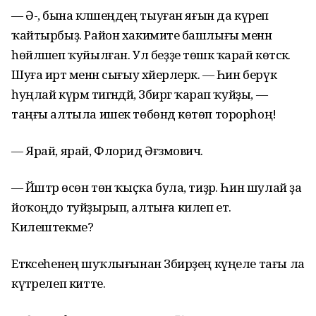
— Ә-ә, бына кәләшеңдең тыуған яғын да күреп
ҡайтырбыҙ. Район хакимиәте башлығы менән
һөйләшеп ҡуйылған. Ул беҙҙе төшкә ҡарай көтәсәк.
Шуға иртә менән сығыу хәйерлерәк. — Һин берүк
һуңлай күрмә тигәндәй, Зәбиргә ҡарап ҡуйҙы, —
таңғы алтыла ишек төбөндә көтөп торорһоң!
— Ярай, ярай, Флорид Әғзәмович.
— Йәштәр өсөн төн ҡыҫҡа була, тиҙәр. Һин шулай ҙа
йоҡоңдо туйҙырып, алтыға килеп ет.
Килештекме?
Етәксеһенең шуҡлығынан Зәбирҙең күңеле тағы ла
күтәрелеп китте.