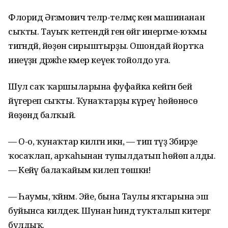
Флорид Әғзәмович теләр-теләмәҫ кенә машинанан
сыҡты. Тауыҡ кетәгендәй генә өйгә инергәме-юҡмы
тигәндәй, йөҙөн сирыштырҙы. Ошондай йортҡа
инеүҙән дәрәжәһе кәмер кеүек тойолдо уға.
Шул саҡ ҡаршыларына фуфайка кейгән әбей
йүгереп сыҡты. Ҡунаҡтарҙы күреү һөйөнөсө
йөҙөндә балҡый.
— О-о, ҡунаҡтар килгән икән, — тип тәүҙә Зәбирҙе
ҡосаҡлап, арҡаһынан тупылдатып һөйөп алды.
— Кейәү балаҡайым килеп төшкән!
— Һаумы, ҡәйнәм. Эйе, бына Таулы яҡтарына эш
буйынса килдек. Шунан һиндә туҡталып китергә
булдыҡ.