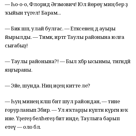
— Һо-о-о, Флорид Әғзәмович! Юл йөрөү миңә бер ҙә
ҡыйын түгел! Барам...
— Бик шәп, улай булғас. — Етәксенең дә ауыҙы
йырылды. — Тимәк, иртәгә Таулы районына юлға
сығабыҙ!
— Таулы районына?! — Был хәбәр ысынмы, тигәндәй
яңғыраны.
— Эйе, шунда. Ниңә иҫең китте әле?
— Һуң минең кәләш бит шул райондан, — тине
ғорурланып Зәбир. — Ул яҡтарҙы күптән күргән юҡ
ине. Үҙегеҙ беләһегеҙ бит инде, Таулыға барып
етеү — оло бәлә.