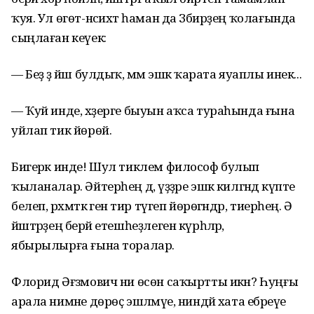
ҡуя. Ул өгөт-нәсихәт һаман да Зәбирҙең ҡолағында
сыңлаған кеүек:
— Беҙ ҙә йәш булдыҡ, әммә эшкә ҡарата яуаплы инек...
— Ҡуй инде, хәҙерге быуын аҡса тураһында ғына
уйлап тик йөрөй.
Бигерәк инде! Шул тиклем философ булып
ҡыланалар. Әйтерһең дә, үҙҙәре эшкә килгәндә күпте
белеп, рәхмәткә генә тир түгеп йөрөгәндәр, тиерһең. Ә
йәштәрҙең берәй етешһеҙлеген күрһәләр,
ябырылырға ғына торалар.
Флорид Әғзәмович ни өсөн саҡыртты икән? Һуңғы
арала нимәне дөрөҫ эшләмәүе, ниндәй хата ебәреүе