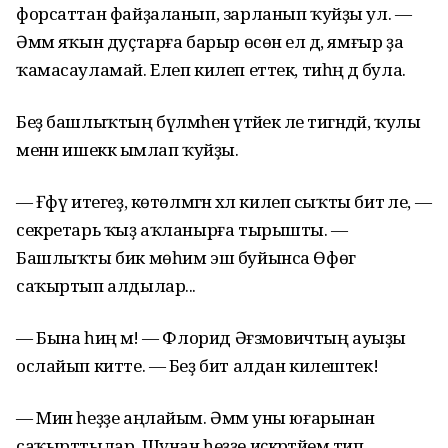
форсаттан файҙаланып, зарланып ҡуйҙы ул. —
Әммә яҡын дуҫтарға барыр өсөн ел дә, ямғыр ҙа
ҡамасауламай. Елеп килеп еттек, тиһәң дә була.
Беҙ башлыҡтың бүлмәһенә үтәйек әле тигәндәй, ҡулы
менән ишеккә ымлап ҡуйҙы.
— Ғәфү итегеҙ, көтөлмәгән хәл килеп сыҡты бит әле, —
секретарь ҡыҙ аҡланырға тырышты. —
Башлыҡты бик мөһим эш буйынса Өфөгә
саҡыртып алдылар...
— Бына һиңә мә! — Флорид Әғзәмовичтың ауыҙы
ослайып китте. — Беҙ бит алдан килештек!
— Мин һеҙҙе аңлайым. Әммә уны юғарынан
саҡырттылар. Шунан һеҙҙе иҫкәртәйем тип