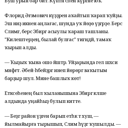
Буш урын бар бит. Күптән әсәһен күргәне юҡ.
Флорид Әғзәмович күҙҙәрен аҡайтып ҡарап ҡуйҙы.
Эш ниҙә икәнен аңлағас, шунда уҡ йөҙө үҙгәрҙе. Берсә
Сәлимәгә, берсә Зәбиргә асыулы ҡараш ташланы.
"Килештерҙең, былай булғас" тигәндәй, тамаҡ
ҡырып алды.
— Ҡыҙыҡ ҡына ошо йәштәр. Уйҙарында гел шәхси
мәнфәғәт. Әбей-һәбейҙәргә инеп йөрөргә ваҡытым
барҙыр шул. Мине башлыҡ көтә!
Етәксеһенең был ҡыланышына Зәбиргә кәләше
алдында уңайһыҙ булып китте.
— Беҙгә район үҙәгенә барып етһәк тә хуш, —
йылмайырға тырышып, Сәлимә һүҙгә ҡушылды. —