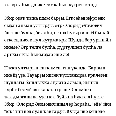
юл уртаһында ике сумкаһын күтәреп ҡалды.
Зәбир оҙаҡ ҡына шым барҙы. Етәксеһенә нәфрәтенән
сыҙай алмай ултырҙы. Әгәр Флорид Әғзәмович
йәштәше булһа, билләһи, осора һуғыр ине. Ә былай
етәксеңә нисек ҡул күтәрмәк кәрәк. Шунда бер урын йәл
инеме? Әгәр теләге булһа, дүртәүләшеп булһа ла
артҡы яҡта һыйырҙар ине әле!
Юҡҡа ултырып киткәнмен, тип үкенде. Барһын
ине әйҙә үҙе. Тауарҙы нисек ҡулланырға кәрәклеген
шундағы башлыҡҡа аңлата алмай, йыйып
күрһәтә белмәй оятҡа ҡалыр ине. Сәлимәһен
ҡалдырғанына үҙен юл буйына һүкте лә һүкте
Зәбир. Флорид Әғзәмович нимәлер һораһа, "эйе" йәки
"юҡ" тип кенә яуап ҡайтарҙы. Юлда ике кешене