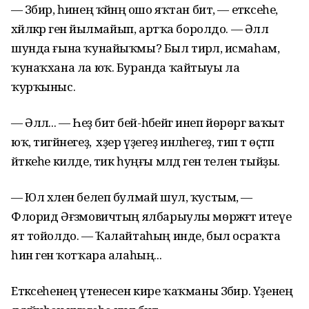
— Зәбир, һинең ҡәйнәң ошо яҡтан бит, — етәксеһе,
хәйләкәр генә йылмайып, артҡа боролдо. — Әллә
шунда ғына ҡунайыҡмы? Был тирәлә, исмаһам,
ҡунаҡхана ла юҡ. Буранда ҡайтыуы ла
ҡурҡыныс.
— Әллә... — Һеҙ бит әбей-һәбейгә инеп йөрөргә ваҡыт
юҡ, тигәйнегеҙ, ә хәҙер үҙегеҙ инәләһегеҙ, тип тә өҫтәп
әйткеһе килде, тик һуңғы мәлдә генә телен тыйҙы.
— Юл хәлен белеп булмай шул, ҡустым, —
Флорид Әғзәмовичтың ялбарыулы мөрәжәғәт итеүе
ят тойолдо. — Ҡалайтаһың инде, был осраҡта
һин генә ҡотҡара алаһың...
Етәксеһенең үтенесен кире ҡаҡманы Зәбир. Үҙенең