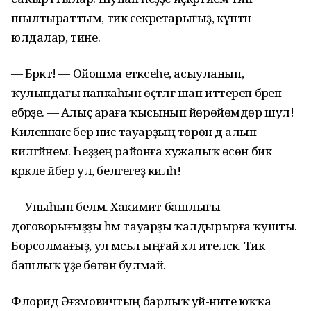
шылтыраттым, тик секретарығыҙ, күптән
юлдалар, тине.
— Бәрәкәт! — Ойошма етәксеһе, асыуланып,
ҡулындағы папкаһын өҫтәлгә шап иттереп бәреп
ебәрҙе. — Алыҫ араға ҡысынып йөрөйөмдөр шул!
Килешкәнсә бер нисә тауарҙың төрөн дә алып
килгәйнем. Һеҙҙең районға хужалыҡ өсөн бик
кәрәкле әйбер ул, белгегеҙ килһә!
— Уныһын беләм. Хакимиәт башлығы
договорығыҙҙы һәм тауарҙы ҡалдырырға ҡушты.
Борсолмағыҙ, ул мәсьәлә ыңғай хәл ителәсәк. Тик
башлыҡ үҙе бөгөн булмай.
Флорид Әғзәмовичтың барлыҡ уй-ниәте юҡҡа