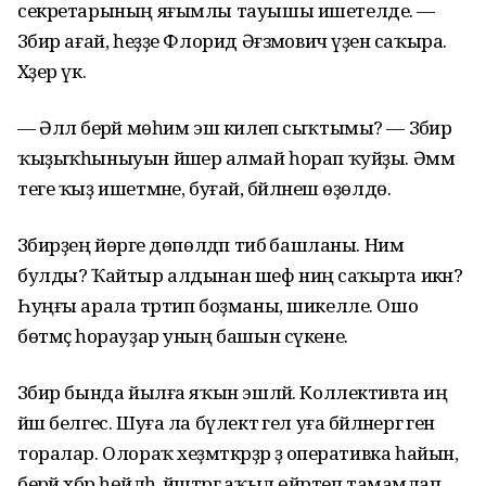
секретарының яғымлы тауышы ишетелде. —
Зәбир ағай, һеҙҙе Флорид Әғзәмович үҙенә саҡыра.
Хәҙер үк.
— Әллә берәй мөһим эш килеп сыҡтымы? — Зәбир
ҡыҙыҡһыныуын йәшерә алмай һорап ҡуйҙы. Әммә
теге ҡыҙ ишетмәне, буғай, бәйләнеш өҙөлдө.
Зәбирҙең йөрәге дөпөлдәп тибә башланы. Нимә
булды? Ҡайтыр алдынан шеф ниңә саҡырта икән?
Һуңғы арала тәртип боҙманы, шикелле. Ошо
бөтмәҫ һорауҙар уның башын сүкене.
Зәбир бында йылға яҡын эшләй. Коллективта иң
йәш белгес. Шуға ла бүлектә гел уға бәйләнергә генә
торалар. Олораҡ хеҙмәткәрҙәр ҙә оперативка һайын,
берәй хәбәр һөйләһә, йәштәргә аҡыл өйрәтеп тамамлап