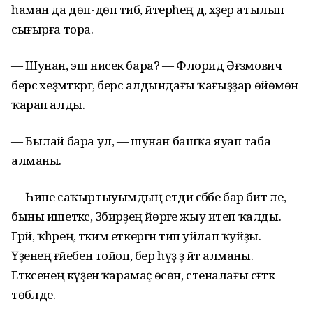
һаман да дөп-дөп тибә, әйтерһең дә, хәҙер атылып
сығырға тора.
— Шунан, эш нисек бара? — Флорид Әғзәмович
берсә хеҙмәткәргә, берсә алдындағы ҡағыҙҙар өйөмөнә
ҡарап алды.
— Былай бара ул, — шунан башҡа яуап таба
алманы.
— Һине саҡыртыуымдың етди сәбәбе бар бит әле, —
быны ишеткәс, Зәбирҙең йөрәге жыу итеп ҡалды.
Гәрәй, ҡәһәрең, тәким еткергән тип уйлап ҡуйҙы.
Үҙенең ғәйебен тойоп, бер һүҙ ҙә әйтә алманы.
Етәксенең күҙенә ҡарамаҫ өсөн, стеналағы сәғәткә
төбәлде.