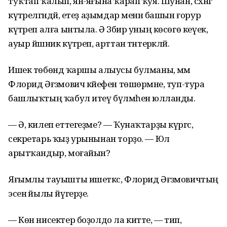
туҡтап ҡалып, ян-яғына ҡарап ҡуя. Шунан, сәхнәгә
күтәрелгәндәй, етеҙ аҙымдар менән башын ғорур
күтәреп алға ынтыла. Ә Зәбир уның көсөгө кеүек,
ауыр йәшник күтәреп, арттан тәнтерәкләй.
Ишек төбөндә ҡаршы алыусы булманы, әммә
Флорид Әғзәмович кәйефен төшөрмәне, туп-тура
башлыҡтың ҡабул итеү бүлмәһенә юлланды.
— Ә, килеп еттегеҙме? — Ҡунаҡтарҙы күргәс,
секретарь ҡыҙ урынынан торҙо. — Юл
арытҡандыр, моғайын?
Яғымлы тауышты ишеткәс, Флорид Әғзәмовичтың
эсенә йылы йүгерҙе.
— Көн нисектер боҙолдо ла китте, — тип,