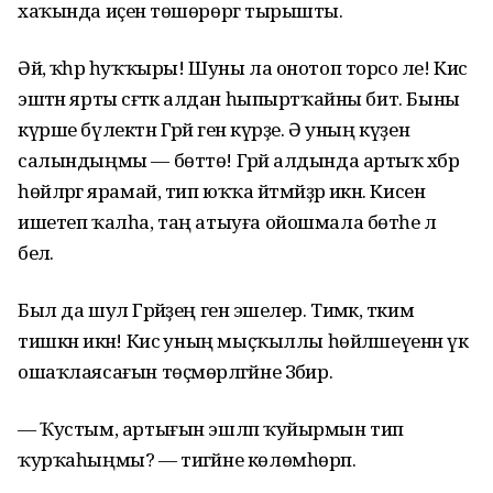
хаҡында иҫенә төшөрөргә тырышты.
Әй, ҡәһәр һуҡҡыры! Шуны ла онотоп торсо әле! Кисә
эштән ярты сәғәткә алдан һыпыртҡайны бит. Быны
күрше бүлектән Гәрәй генә күрҙе. Ә уның күҙенә
салындыңмы — бөттө! Гәрәй алдында артыҡ хәбәр
һөйләргә ярамай, тип юҡҡа әйтмәйҙәр икән. Кисен
ишетеп ҡалһа, таң атыуға ойошмала бөтәһе лә
белә.
Был да шул Гәрәйҙең генә эшелер. Тимәк, тәким
тишкән икән! Кисә уның мыҫҡыллы һөйләшеүенән үк
ошаҡлаясағын төҫмөрләгәйне Зәбир.
— Ҡустым, артығын эшләп ҡуйырмын тип
ҡурҡаһыңмы? — тигәйне көлөмһөрәп.