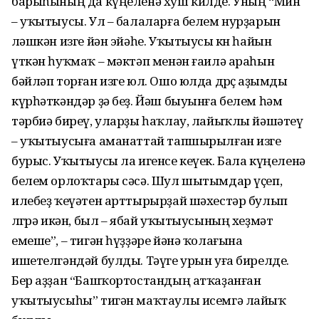
барыһының да күңеленә хуш килде. Уның “Мин
– уҡытыусы. Ул – балаларға белем нурҙарын
өләшкән изге йән эйәһе. Уҡытыусы көн һайын
үткән һуҡмаҡ – мәктәп менән ғаилә араһын
бәйләп торған изге юл. Ошо юлда дөрөҫ аҙымды
күрһәткәндәр ҙә беҙ. Йәш быуынға белем һәм
тәрбиә биреү, уларҙы һаҡлау, лайыҡлы йәшәтеү
– уҡытыусыға аманаттай тапшырылған изге
бурыс. Уҡытыусы ла игенсе кеүек. Бала күңеленә
белем орлоҡтары сәсә. Шул шытымдар үҫеп,
илебеҙ ҡеүәтен арттырырҙай шәхестәр булып
өлгөрә икән, был – ябай уҡытыусының хеҙмәт
емеше”, – тигән һүҙҙәре йәнә ҡолағына
ишетелгәндәй булды. Тәүге урын уға бирелде.
Бер аҙҙан “Башҡортостандың атҡаҙанған
уҡытыусыһы” тигән маҡтаулы исемгә лайыҡ