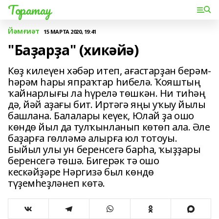
Торатау
Йәмғиәт
15 МАРТА 2020, 19:41
"Баҙарҙа" (хикәйә)
Көҙ килеүен хәбәр итеп, ағастар­ҙан берәм-
һәрәм һары япраҡтар һибелә. Ҡояштың
ҡайнарлығы ла һүрелә төшкән. Ни тиһәң
дә, йәй аҙағы бит. Иртәгә яңы уҡыу йылы
башлана. Балалары кеүек, Юлай ҙа ошо
көндө йыл да тулҡынланып көтөп ала. Әле
баҙарға гөлләмә алырға юл тотоуы.
Быйыл улы ун беренсегә барһа, ҡыҙҙары
беренсегә төшә. Бигерәк тә ошо
кескәйҙәре Нәргизә был көндө
түҙемһеҙләнеп көтә.