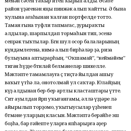
менән сәсен таҡыр итеп ҡырып алды. Әсәһе
район үҙәгенән яңы пинжәк алып ҡайтты. Ә бына
ҡулына ағаһынан ҡалған портфелде тотто.
Таман ғына туфли тапмағас, ҙурыраҡты
алдылар, шарпылдап тормаһын тип, эсенә
сепрәк тыҡтылар. Бөгөн шул осор балаларының
күндәмлегенә, нимә алып бирһәләр ҙә, риза
булыуына аптырарһың. “Оҡшамай”, “кеймәйем”
тигән һүҙҙе бөтөнләй белмәнеләр шикелле.
Мәктәпте тамамлауға өҫ тиҫтә йылдан ашыу
ваҡыт үтһә лә, онотолмай ул саҡтар. Юлайҙың
күҙ алдынан бер-бер артлы клас­таштары үтте.
Сит ауылдан йөрөп уҡығанғамы, әллә үҙҙәре лә
айырылып торҙомо, уҡытыу­сылар үҙһенеп
бөтмәне уларҙың класын. Мәктәптә берәйһе эш
боҙһа, бар ғәйепте улар­ға япһарырға әҙер