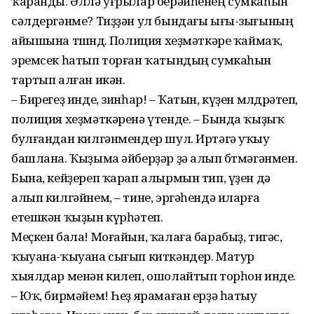
ҡаранды. Әллә уғрылар берәйһенең сумкаһын
сәлдергәнме? Тиҙҙән ул бындағы ығы-зығының
айышына төшөндө. Полиция хеҙмәткәре ҡаймаҡ,
эремсек һатып торған ҡатындың сумкаһын
тартып алған икән.
– Бирегеҙ инде, зинһар! – Ҡатын, күҙен мөлдөрәтеп,
полиция хеҙмәткәренә үтенде. – Бында ҡыҙыҡ
булғандан килгәнмендер шул. Иртәгә уҡыу
башлана. Ҡыҙыма әйберҙәр ҙә алып бөтмәгәнмен.
Бына, кейҙереп ҡарап алырмын тип, үҙен дә
алып килгәйнем, – тине, эргәһендә иларға
етешкән ҡыҙын күрһәтеп.
Меҫкен бала! Моғайын, ҡалаға барабыҙ, тигәс,
ҡыуана-ҡыуана сығып киткәндер. Матур
хыялдар менән килеп, ошолайтып торһон инде.
– Юҡ, бирмәйем! Һеҙ ярамаған ерҙә һатыу