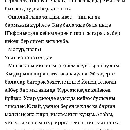
беренсегә төшә. Бигерәк тә ошо кескәйҙәре Нәргизә
был көндө түҙемһеҙләнеп көтә.
– Ошолай ғына ҡалды, ивет, – тип көн дә
бармағын күрһәтә. Ҡыҙ бала ҡыҙ бала инде.
Шифоньерҙан кейемдәрен соҡоп сығара ла, бер
кейеп, бер сисеп, зыҡ ҡуба.
– Матур, ивет?!
Унан йәнә тәтелдәй:
– Мин яҡшы уҡыйым, әсәйем кеүек врач булам!
Ҡыҙҙарына ҡарап, ата-әсә ҡыуана. Эй хәҙерге
балалар бигерәк бәхетле инде! Йәнең теләгән
әйбер бар магазинда. Ҡурсаҡ кеүек кейенеп
йөрөйҙәр. Улар үҫкәндә ауылда кейем булманы
тиерлек. Юлай, үҙенең беренсе класҡа барған
мәлен иҫенә төшөрөп, йылмайып ҡуйҙы. Атаһы,
уҡыусы кеше матур йөрөргә тейеш тип, машинка