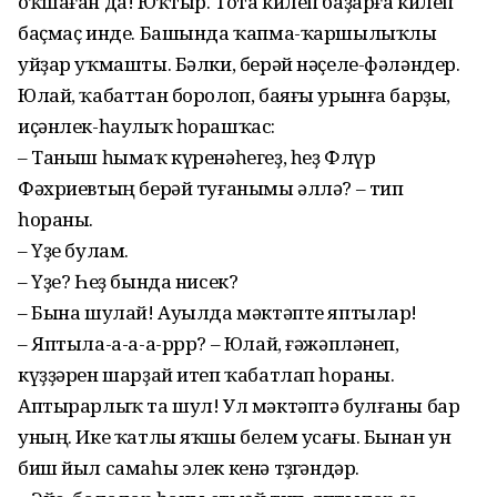
оҡшаған да! Юҡтыр. Тота килеп баҙарға килеп
баҫмаҫ инде. Башында ҡапма-ҡаршылыҡлы
уйҙар уҡмашты. Бәлки, берәй нәҫеле-фәләндер.
Юлай, ҡабаттан боролоп, баяғы урынға барҙы,
иҫәнлек-һаулыҡ һорашҡас:
– Таныш һымаҡ күренәһегеҙ, һеҙ Флүр
Фәхриевтың берәй туғанымы әллә? – тип
һораны.
– Үҙе булам.
– Үҙе? Һеҙ бында нисек?
– Бына шулай! Ауылда мәктәпте яптылар!
– Яптыла-а-а-а-ррр? – Юлай, ғәжәпләнеп,
күҙҙәрен шарҙай итеп ҡабатлап һораны.
Аптырарлыҡ та шул! Ул мәктәптә булғаны бар
уның. Ике ҡатлы яҡшы белем усағы. Бынан ун
биш йыл самаһы элек кенә төҙөгәндәр.