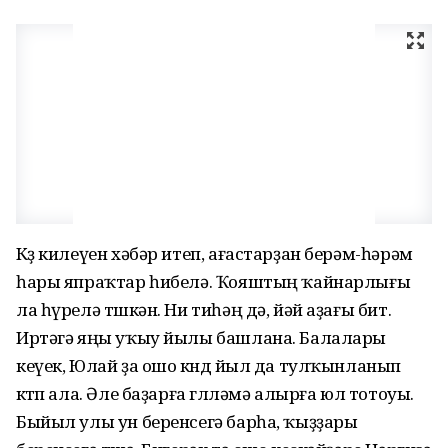
Көҙ килеүен хәбәр итеп, ағастар­ҙан берәм-һәрәм
һары япраҡтар һибелә. Ҡояштың ҡайнарлығы
ла һүрелә төшкән. Ни тиһәң дә, йәй аҙағы бит.
Иртәгә яңы уҡыу йылы башлана. Балалары
кеүек, Юлай ҙа ошо көндө йыл да тулҡынланып
көтөп ала. Әле баҙарға гөлләмә алырға юл тотоуы.
Быйыл улы ун беренсегә барһа, ҡыҙҙары