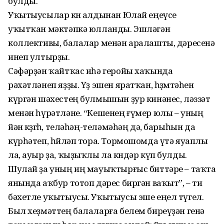
булды.
Уҡытыусылар көнө алдынан Юлай еңеүсе
уҡытҡан мәктәпкә юлланды. Эшләгән
коллективы, балалар менән аралашты, дәресенә
инеп ултырҙы.
Сәфәрҙән ҡайтҡас иһә геройы хаҡында
рәхәтләнеп яҙҙы. Үҙ эшен яратҡан, һөҙөмтәһен
күргән шәхестең булмышын ҙур кинәнес, ләззәт
менән һүрәтләне. “Кешенең ғүмер юлы – уның
йән көҙгөһө, теләһәң-теләмәһәң дә, барыһын да
күрһәтеп, һөйләп тора. Тормошомда үтә яуаплы
ла, ауыр ҙа, ҡыҙыҡлы ла көндәр күп булды.
Шулай ҙа уның иң мауыҡтырғыс биттәре – таҡта
янында аҡбур тотоп дәрес биргән ваҡыт”, – ти
бәхетле уҡытыусы. Уҡытыусы эше еңел түгел.
Был хеҙмәттең балаларға белем биреүҙән генә