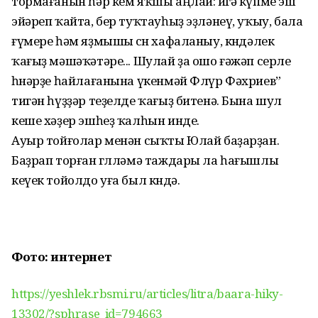
тормағанын һәр кем яҡшы аңлай: өйгә күпме эш
эйәреп ҡайта, бер туҡтауһыҙ эҙләнеү, уҡыу, бала
ғүмере һәм яҙмышы өсөн хафаланыу, көндәлек
ҡағыҙ мәшәҡәтәре... Шулай ҙа ошо ғәжәп серле
һөнәрҙе һайлағанына үкенмәй Флүр Фәхриев”
тигән һүҙҙәр теҙелде ҡағыҙ битенә. Бына шул
кеше хәҙер эшһеҙ ҡалһын инде.
Ауыр тойғолар менән сыҡты Юлай баҙар­ҙан.
Баҙрап торған гөлләмә таждары ла һағышлы
кеүек тойолдо уға был көндә.
Фото: интернет
https://yeshlek.rbsmi.ru/articles/litra/baara-hiky-
13302/?sphrase_id=794663