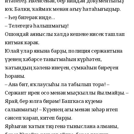
итәһегеҙ. Икенсенән, бер ниндәй документығыҙ
юҡ. Бәлки, ҡаймаҡ менән ағыу һатаһығыҙҙыр.
– Һеҙ бигерәк инде…
– Телегеҙгә һалышмағыҙ!
Ошондай аяныслы хәлдә кешене нисек ташлап
китмәк кәрәк.
Юлай улар янына барҙы, полиция сержантына
үҙенең хәбәрсе танытмаһын күрһәтеп,
ҡатындың хәленә инеүен, сумкаһын биреүен
һораны.
– Ана бит, яҡлаусыһы ла табылып тора! –
Сержант ирен осо менән мыҫҡыллы йылмай­ҙы. –
Ярай, бер юлға бирәм! Башҡаса күҙемә
салынмағыҙ! – Күҙенең ағы менән зәһәр итеп
сәнсеп ҡарап, китеп барҙы.
Ярһыған ҡатын тиҙ генә тыныслана алманы,