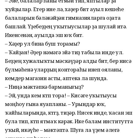
– Эйе, балалар һаны етмәй тип, яптылар ҙа
ҡуйҙылар. Етер ине лә, хәҙер бит ауыл кешеһе
балаларын бәләкәйҙән гимназиялар­ға оҙата
башлай. Үҙебеҙҙең уҡытыусылар ҙа шулай итә.
Икенсенән, ауылда эш юҡ бит.
– Хәҙер ул бина буш торамы?
– Ҡайҙан! Әҙер нәмәгә эйә тиҙ табыла инде ул.
Беҙҙең хужалыҡты мәскәүҙәр алды бит, бер нисә
бүлмәһенә уларҙың контораһы инеп ояланы,
кемдер магазин асты, аптека ла шунда.
– Ниңә мәктәпкә барманығыҙ?
– Эй, унда кем көтөп тора! – Кисәге уҡытыу­сы
моңһоу ғына яуапланы. – Урындар юҡ,
ҡайһыларында, көтөгөҙ, тиҙәр. Нисек инде, ҡасан эш
була тип, көтөп ятмаҡ кәрәк. Ике балам институтта
уҡый, икәүһе – мәктәптә. Шуға ла үҙем әлегә