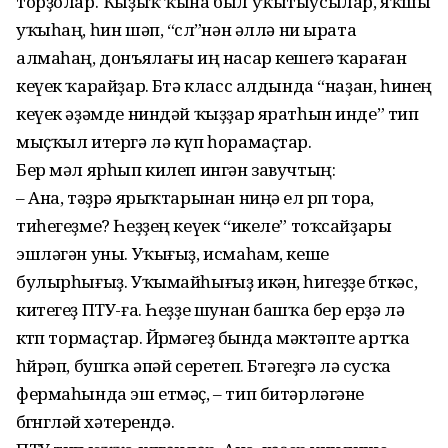
торҙолар. Ҡыҙыҡ ҡына был уҡытыусылар, яҡшы
уҡыһаң, һин шәп, “өслө”нән әллә ни ырата
алмаһаң, донъялағы иң насар кешегә ҡараған
кеүек ҡарай­ҙар. Бөтә класс алдында “наҙан, һинең
кеүек әҙәмде ниндәй ҡыҙҙар яратһын инде” тип
мыҫҡыл итергә лә күп һорамаҫтар.
Бер мәл ярһып килеп ингән завучтың:
– Ана, тәҙрә ярыҡтарынан ниңә ел өрөп тора,
тиһегеҙме? Һеҙҙең кеүек “икеле” тоҡсай­ҙары
эшләгән уны. Уҡығыҙ, исмаһам, кеше
булырһығыҙ. Уҡымайһығыҙ икән, һигеҙҙе бөткәс,
китегеҙ ПТУ-ға. Һеҙҙе шунан башҡа бер ерҙә лә
көтөп тормаҫтар. Йөрөмәгеҙ бында мәктәпте артҡа
һөйрәп, бушҡа әпәй серетеп. Бөтәгеҙгә лә сусҡа
фермаһында эш етмәҫ, – тип битәрләгәне
бөгөнгөләй хәтерендә.