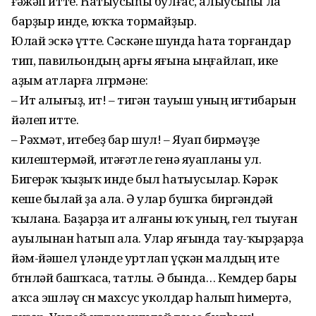
ғәжәп итте. Һатыусыһы булғас, алыусыһы ла
барҙыр инде, юҡҡа тормайҙыр.
Юлай эскә үтте. Сәскәне шунда һата тор­ғандар
тип, павильондың арғы яғына ыңғайлап, ике
аҙым атларға өлгөрмәне:
– Ит алығыҙ, ит! – тигән тауыш уның иғтибарын
йәлеп итте.
– Рәхмәт, итебеҙ бар шул! – Яуап бирмәүҙе
килештермәй, итәғәтле генә яуапланы ул.
Бигерәк ҡыҙыҡ инде был һатыусылар. Кәрәк
кеше былай ҙа ала. Ә улар бушҡа биргәндәй
ҡылана. Баҙарҙа ит алғаны юҡ уның, гел тыуған
ауылынан һатып ала. Улар яғында тау-ҡырҙарҙа
йәм-йәшел үләнде уртлап үҫкән малдың ите
бөтөнләй башҡаса, татлы. Ә бында… Кемдер бары
аҡса эшләү өсөн махсус уколдар һалып һимертә,