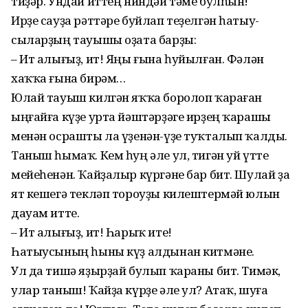
тиҙәр. Ундай иттең ниндәй тәме булһын!
Ирҙе сауҙа рәттәре буйлап теҙелгән һатыу­
сыларҙың тауышы оҙата барҙы:
– Ит алығыҙ, ит! Яңы ғына һуйылған. Фәлән
хаҡҡа ғына бирәм…
Юлай тауыш килгән яҡҡа боролоп ҡараған
ыңғайға күҙе урта йәштәрҙәге ирҙең ҡарашы
менән осрашты ла үҙенән-үҙе туҡталып ҡалды.
Таныш һымаҡ. Кем һуң әле ул, тигән уй үтте
мейеһенән. Ҡайҙалыр күргәне бар бит. Шулай ҙа
ят кешегә текләп тороуҙы килештермәй юлын
дауам итте.
– Ит алығыҙ, ит! Һарыҡ ите!
Һатыусының һыны күҙ алдынан китмәне.
Ул да тишә яҙырҙай булып ҡараны бит. Тимәк,
улар таныш! Ҡайҙа күрҙе әле ул? Атаҡ, шуға