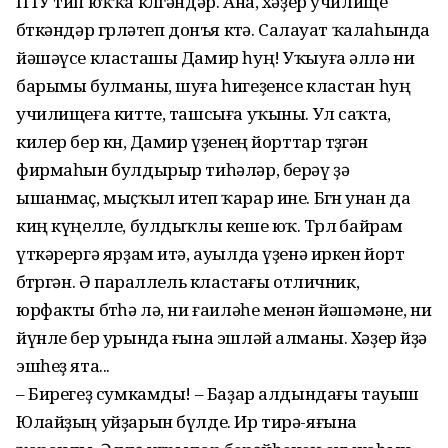
ПТУ тип юҡҡа көлгәндәр. Ана, хәҙер училище
бөткәндәр гөрләтеп донъя көтә. Салауат ҡалаһында
йәшәүсе класташы Дамир һуң! Уҡыуға әллә ни
барымы булманы, шуға һигеҙенсе кластан һуң
училищеға китте, ташсыға уҡыны. Ул саҡта,
килер бер көн, Дамир үҙенең йорттар төҙөгән
фирмаһын булдырыр тиһәләр, берәү ҙә
ышанмаҫ, мыҫҡыл итеп ҡарар ине. Бөгөн унан да
киң күңелле, булдыҡлы кеше юҡ. Төрлө байрам
үткәрергә ярҙам итә, ауылда үҙенә иркен йорт
бөтөргән. Ә параллель кластағы отличник,
юрфакты бөтһә лә, ни ғаиләһе менән йәшәмәне, ни
йүнле бер урында ғына эшләй алманы. Хәҙер өйҙә
эшһеҙ ята...
– Бирегеҙ сумкамды! – Баҙар алдындағы тауыш
Юлайҙың уйҙарын бүлде. Ир тирә-яғына