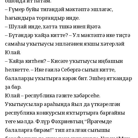
ошонда ит һатам.
– Ғүмер буйы тигәндәй мәктәптә эшләгәс,
һағындыра торғандыр инде.
– Шулай инде, хатта төшкә инеп йөҙәтә.
– Бүтәндәр ҡайҙа китте? – Ул мәктәптә ике тиҫтә
самаһы уҡытыусы эшләгәнен яҡшы хәтерләй
Юлай.
– Ҡайҙа китһен? – Кисәге уҡытыусы иңбашын
һелкетте. – Ике ғаилә Себергә сығып китте,
балаларҙы уҡытырға кәрәк бит. Эшһеҙ ятҡандар
ҙа бар.
Юлай – республика гәзите хәбәрсеһе.
Уҡытыусылар араһында йыл да үткәрелгән
республика конкурсын яҡтыртырға барғайны
теге мәлдә. Флүр Фәхриевтың “Йөрәгемде
балаларға бирәм!” тип аталған сығышы