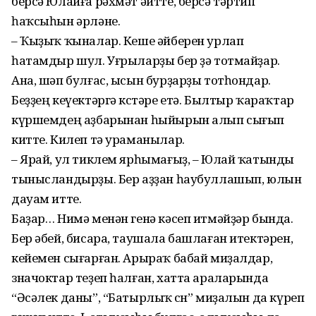
берсә Юлайға рәхмәт әйтте, берсә тәртип
һаҡсыһын әрләне.
– Ҡыҙыҡ ҡыналар. Кеше әйберен урлап
һатамдыр шул. Уғрыларҙы бер ҙә тотмайҙар.
Ана, шәп булғас, ысын бурҙарҙы тотһондар.
Беҙҙең кеүектәргә көстәре етә. Былтыр ҡараҡтар
күршемдең аҙбарынан һыйырын алып сығып
китте. Килеп тә ураманылар.
– Ярай, ул тиклем ярһымағыҙ, – Юлай ҡатынды
тынысландырҙы. Бер аҙҙан һаубуллашып, юлын
дауам итте.
Баҙар… Нимә менән генә кәсеп итмәйҙәр бында.
Бер әбей, бисара, таушала башлаған итектәрен,
кейемен сығарған. Арыраҡ бабай миҙалдар,
значоктар теҙеп һалған, хатта араларында
“Әсәлек даны”, “Батырлыҡ өсөн” миҙалын да күреп