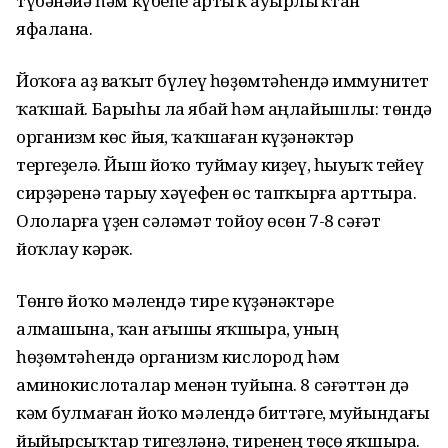
түбәнәйә һәм күбеһе артыҡ ауырлыҡтан
яфалана.
Йоҡоға аҙ ваҡыт бүлеү һөҙөмтәһендә иммунитет
ҡаҡшай. Барыһы ла ябай һәм аңлайышлы: төндә
организм көс йыя, ҡаҡшаған күҙәнәктәр
тергеҙелә. Йыш йоҡо туймау киҙеү, һыуыҡ тейеү
сирҙәренә тарыу хәүефен өс тапҡырға арттыра.
Ололарға үҙен сәләмәт тойоу өсөн 7-8 сәғәт
йоҡлау кәрәк.
Төнгө йоҡо мәлендә тире күҙәнәктәре
алмашына, ҡан ағышы яҡшыра, уның
һөҙөмтәһендә организм кислород һәм
аминокислоталар менән туйына. 8 сәғәттән дә
кәм булмаған йоҡо мәлендә биттәге, муйындағы
йыйырсыҡтар тигеҙләнә, тиренең төҫө яҡшыра.