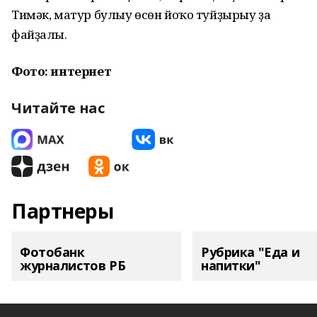
Тимәк, матур булыу өсөн йоҡо туйҙырыу ҙа
файҙалы.
Фото: интернет
Читайте нас
Партнеры
Фотобанк
Рубрика "Еда и
журналистов РБ
напитки"