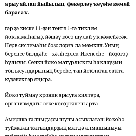
арыу яйлап йыйылып, фекерләү ҡеүәһе кәмей
барасаҡ.
Әгәр ҙә киске 11-ҙән төнгө 1-гә тиклем
йоҡламаһағыҙ, йәшәү көсө шулай уҡ кәмейәсәк.
Нерв системаһы боҙолорға ла мөмкин. Уның
беренсе билдәһе – хәлһеҙлек. Икенсеһе – йөҙөгөҙ
һулыуы. Сөнки йоҡо матурлыҡты һаҡлауҙың
төп ысулдарының береһе, тап йоҡлаған саҡта
күҙәнәктәр яңыра.
Йоҡо туймау хроник арыуға килтерә,
организмдағы эске көсөргәнеш арта.
Америка ғалимдары шуны асыҡлаған: йоҡоһо
туймаған ҡатындарҙың матдә алмашыныуы