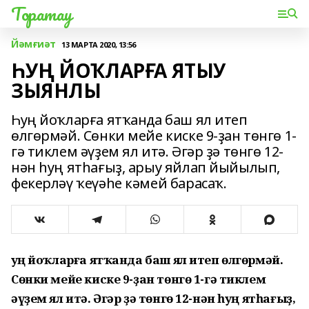
Торатау
Йәмғиәт
13 МАРТА 2020, 13:56
ҺУҢ ЙОҠЛАРҒА ЯТЫУ
ЗЫЯНЛЫ
Һуң йоҡларға ятҡанда баш ял итеп
өлгөрмәй. Сөнки мейе киске 9-ҙан төнгө 1-
гә тиклем әүҙем ял итә. Әгәр ҙә төнгө 12-
нән һуң ятһағыҙ, арыу яйлап йыйылып,
фекерләү ҡеүәһе кәмей барасаҡ.
Һуң йоҡларға ятҡанда баш ял итеп өлгөрмәй.
Сөнки мейе киске 9-ҙан төнгө 1-гә тиклем
әүҙем ял итә. Әгәр ҙә төнгө 12-нән һуң ятһағыҙ,