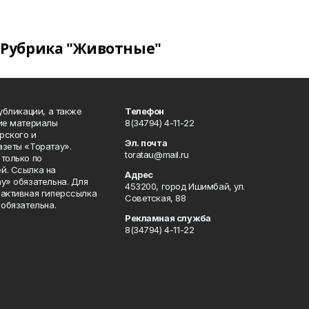
Рубрика "Животные"
публикации, а также
Телефон
кие материалы
8(34794) 4-11-22
рского и
Эл. почта
азеты «Торатау».
toratau@mail.ru
только по
й. Ссылка на
Адрес
у» обязательна. Для
453200, город Ишимбай, ул.
 активная гиперссылка
Советская, 88
 обязательна.
Рекламная служба
8(34794) 4-11-22