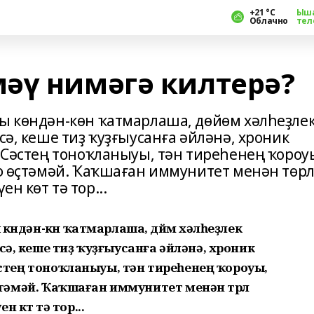
+21 °С
Ыш
Облачно
тел
әү нимәгә килтерә?
уы көндән-көн ҡатмарлаша, дөйөм хәлһеҙле
сә, кеше тиҙ ҡуҙғыусанға әйләнә, хроник
. Сәстең тоноҡланыуы, тән тиреһенең ҡороу
еф өҫтәмәй. Ҡаҡшаған иммунитет менән төр
н көт тә тор...
көндән-көн ҡатмарлаша, дөйөм хәлһеҙлек
сә, кеше тиҙ ҡуҙғыусанға әйләнә, хроник
 Сәстең тоноҡланыуы, тән тиреһенең ҡороуы,
 өҫтәмәй. Ҡаҡшаған иммунитет менән төрлө
 көт тә тор...