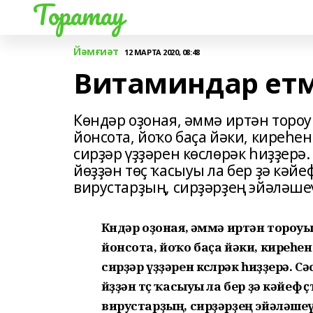
Торатау
Йәмғиәт
12 МАРТА 2020, 08:48
Витаминдар етм
Көндәр оҙоная, әммә иртән торо
йонсота, йоҡо баҫа йәки, киреһен
сирҙәр үҙҙәрен көслөрәк һиҙҙерә
йөҙҙән төҫ ҡасыуы ла бер ҙә кәй
вирустарҙың, сирҙәрҙең эйәләшеүе
Көндәр оҙоная, әммә иртән тороуы 
йонсота, йоҡо баҫа йәки, киреһен
сирҙәр үҙҙәрен көслөрәк һиҙҙерә.
йөҙҙән төҫ ҡасыуы ла бер ҙә кәйеф
вирустарҙың, сирҙәрҙең эйәләшеүен