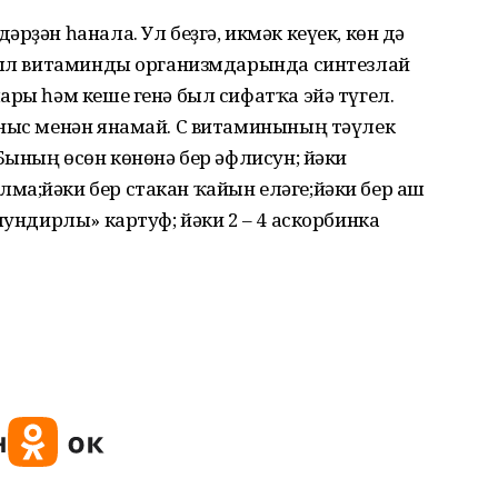
рҙән һанала. Ул беҙгә, икмәк кеүек, көн дә
 был витаминды организмдарында синтезлай
ары һәм кеше генә был сифатҡа эйә түгел.
ыныс менән янамай. С витаминының тәүлек
 Бының өсөн көнөнә бер әфлисун; йәки
ма;йәки бер стакан ҡайын еләге;йәки бер аш
мундирлы» картуф; йәки 2 – 4 аскорбинка