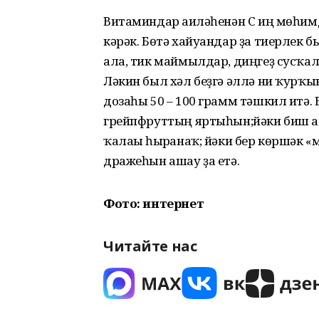
Витаминдар ғаиләһенән С иң мөһимдә
кәрәк. Бөтә хайуандар ҙа тиерлек
ала, тик маймылдар, диңгеҙ сусҡал
Ләкин был хәл беҙгә әллә ни ҡурҡ
дозаһы 50 – 100 грамм тәшкил итә.
грейпфруттың яртыһын;йәки биш ал
ҡалағы һырғанаҡ; йәки бер көршәк «
дражеһын ашау ҙа етә.
Фото: интернет
Читайте нас