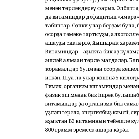
менән төрләндереү фарыз. Әлбиттә,
дә витаминдар дефицитын «ямарға» 
табиптар. Сөнки улар берҙәм була, 
осорҙа тәмәке тартыуҙы, алкоголл
ашауҙы сикләргә, йышыраҡ хәрәкәтт
Витаминдар – аҙыҡта бик аҙ күләмд
эшләй алмаған төрлө матдәләр. Бө
ҡорамалдар булмаған осорҙа кешел
иткән. Шуға ла улар көнөнә 5 килог
Тимәк, организм витаминдар менән 
физик эш менән бик һирәк булышабы
витаминдар ҙа организмға бик сама
үҙләштерелә, энергиябыҙ кәмей, сир
аҙыҡтан В2 витаминын тейешле күл
800 грамм эремсек ашарға кәрәк.