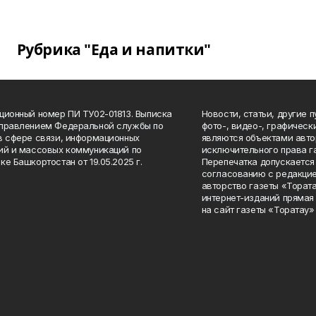
Рубрика "Еда и напитки"
ционный номер ПИ ТУ02-01813. Выписка
Новости, статьи, другие 
Управлением Федеральной службы по
фото-, видео-, графичес
в сфере связи, информационных
являются объектами авто
ий и массовых коммуникаций по
исключительного права г
ке Башкортостан от 19.05.2025 г.
Перепечатка допускается 
согласованию с редакцие
авторство газеты «Тората
интернет-изданий прямая
на сайт газеты «Торатау»