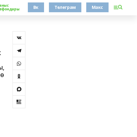
аныс
Вк
Телеграм
Макс
ефондары
к
ы,
лө