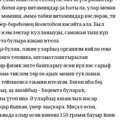
 бөгөн әҙер витаминдар ҙа һатыла, улар менән
мөмкин, әммә тәбиғи витаминдар көслөрәк, ти
бер-береһенең йоғонтоһон көсәйтә ала. Был
е эсемлектәр ҡулланыуҙы, саманан тыш күп
ә булырға кәңәш ителә.
ә булған, ләкин уларһыҙ организм көйлө генә
гөнгө техника, автоматлаштырылған
әр физик эште башҡарыу өсөн күп көс сарыф
рамға тиклем төрлө аҙыҡ менән туҡланған.
тейешенсә тәьмин ителгән. Бөгөн иһә беҙ
ҙ, аҙ ашайбыҙ – һөҙөмтә булараҡ,
лы үтеп инә. Ә уларһыҙ ашамлыҡ насар
ҙәр йышая, ғүмер ҡыҫҡара. Миҫал өсөн,
әмдә алыр өсөн көнөнә 150 грамм бауыр йәки