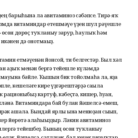
ең барыһына ла авитаминоз сәбәпсе. Тирә-яҡ
низмда витаминдар етешмәүе үҙен шул рәүешле
 өсөн дөрөҫ туҡланыу зарур, һаулыҡ һәм
икәнен дә онотмағыҙ.
тамин етмәүенән йонсой, ти белгестәр. Был хәл
н аҙыҡ менән бергә тейешле күләмдә
мауына бәйле. Ҡышын бик тойолмаһа ла, яҙға
пле, кешеләге кире үҙгәрештәрҙә сағыла
 рационыбыҙ картуф, кәбеҫтә, кишер, һуған,
ләнә. Витаминдарға бай булған йәшелсә-емеш,
рәк ашала. Бындай ярлы ғына менюҙан сығып,
екер йөрөтә алаһығыҙҙыр. Ләкин авитаминоз
 килергә тейешбеҙ. Бының өсөн туҡланыу
еләк, йәшелсә, сәтләүек, бал кеүек ризыҡтар