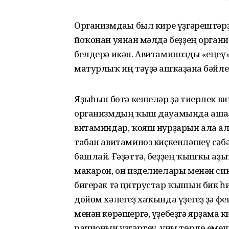
Организмдағы был кире үҙгәрештәрҙ
йоҡонан уянған мәлдә беҙҙең орга
белдерә икән. Авитаминозды «еңеү»
матурлыҡ иң тәүҙә ашҡаҙанға бәйле 
Яҙғыһын бөтә кешеләр ҙә тиерлек ви
организмдың ҡыш дауамында ашаға
витаминдар, ҡояш нурҙарын ала ал
табан авитаминоз киҫкенләшеү сәбә
башлай. Ғәҙәттә, беҙҙең ҡышҡы аҙыҡ
макарон, он изделиелары менән сик
бигерәк тә цитрустар ҡышын бик һи
дөйөм хәлегеҙ хаҡында үҙегеҙ ҙә ф
менән көрәшергә, үҙебеҙгә ярҙамға
рационын үҙгәртеү, уны төрлө емеш-