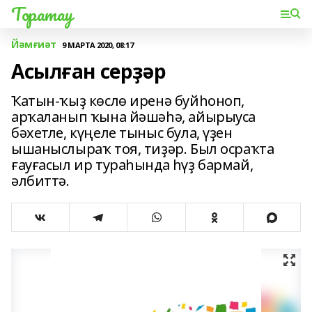
Торатау
Йәмғиәт
9 МАРТА 2020, 08:17
Асылған серҙәр
Ҡатын-ҡыҙ көслө иренә буйһоноп,
арҡаланып ҡына йәшәһә, айырыуса
бәхетле, күңеле тыныс була, үҙен
ышаныслыраҡ тоя, тиҙәр. Был осраҡта
ғауғасыл ир тураһында һүҙ бармай,
әлбиттә.