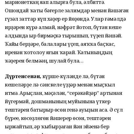
марионеткаң яһап алырға була, әлбиттә.
Ошондай ҡаты бәғерле залимдар менән йәшәгән
гүзәл заттар күп хәҙер ер йөҙөндә. Улар ғәмәлдә
ирҙәрен күрә алмай, нәфрәт йотоп, бүтән кеше
алдында һыр бирмәҫкә тырышып, түҙеп йәшәй.
Ҡайһы берҙәре, балалары үҫеп, аяҡҡа баҫҡас,
иренән ҡотолоу яғын ҡарай. Ҡатыныңдың
ҡәҙерен белмәһәң, шулай була…
Дүртенсенән,
күрше-күләнде лә, бүтән
кешеләрҙе лә сәнскеле һүҙҙәр менән мыҫҡыл
итмә. Арыҫлан, мәҫәлән, “серәкәйҙәр” артынан
йүгермәй, дошманының муйынына үткер
тештәрен батырыр өсөн генә ауыҙын аса. Ә сүл
бүреһе, көсһөҙлөгөн йәшерер өсөн, тештәрен
ыржайтып, һәр ҡыбырҙаған йән эйәһенә бер