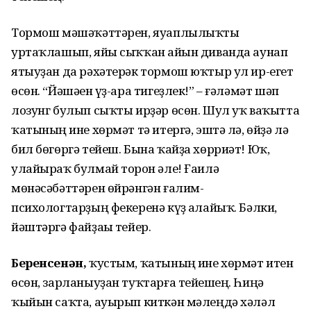
Тормош мәшәҡәттәрен, яуаплылыҡты
уртаҡлашып, яйы сыҡҡан һайын диванда аунап
ятыуҙан да рәхәтерәк тормош юҡтыр ул ир-егет
өсөн. “Йәшәһен үҙ-ара тигеҙлек!” – ғәләмәт шәп
лозунг булып сыҡты ирҙәр өсөн. Шул уҡ ваҡытта
ҡатының һине хөрмәт тә итергә, эштә лә, өйҙә лә
бил бөгөргә тейеш. Бына ҡайҙа хөрриәт! Юҡ,
улайыраҡ булмай торһон әле! Ғаилә
мөнәсәбәттәрен өйрәнгән ғалим-
психологтарҙың фекеренә күҙ һалайыҡ. Бәлки,
йәштәргә файҙаһы тейер.
Беренсенән,
ҡустым, ҡатының һине хөрмәт итһен
өсөн, зарланыуҙан туҡтарға тейешһең. Һиңә
ҡыйын саҡта, ауырып киткән мәлеңдә хәләл