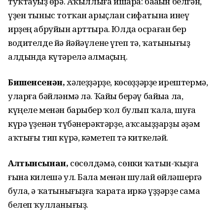
туҡтауһыҙ өрә. Аҡыллыға ишара: баһаһын белгән,
үҙен тыныс тотҡан арыҫлан сифатына инеү
ирҙең абруйын арттыра. Юлда осраған бер
водителде йә йәйәүлене һүгеп тә, ҡатынығыҙ
алдында күтәрелә алмаҫһың.
Бишенсенән,
хәлһеҙҙәрҙе, көсһөҙҙәрҙе ирештермә,
уларға бәйләнмә лә. Ҡайһы берәү байыһа ла,
күңеле менән барыбер ҡол булып ҡала, шуға
күрә үҙенән түбәнерәктәрҙе, аҡсаһыҙҙарҙы әҙәм
аҡтығы тип күрә, кәмһетеп тә киткеләй.
Алтынсынан,
сөсөлдәмә, сөнки ҡатын-ҡыҙға
ғына килешә ул. Бала менән шулай һөйләшергә
була, ә ҡатынығыҙға ҡарата иркә һүҙҙәрҙе сама
белеп ҡулланығыҙ.