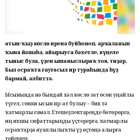
Ҡатын-ҡыҙ көслө иренә буйһоноп, арҡаланып
ҡына йәшәһә, айырыуса бәхетле, күңеле
тыныс була, үҙен ышаныслыраҡ тоя, тиҙәр.
Был осраҡта ғауғасыл ир тураһында һүҙ
бармай, әлбиттә.
Ысынында иһә бындай хәл көслө зат өсөн уңайлы
түгел, сөнки ысын ир-ат булыу – бик тә
ҡатмарлы ғәмәл. Етешһеҙлектәреңде бөтөрөргә,
иң яҡшы сифаттарыңды үҫтерергә, ҡатмарлы
осраҡтарҙа яуаплылыҡты үҙ өҫтөңә алырға
тейешһең.