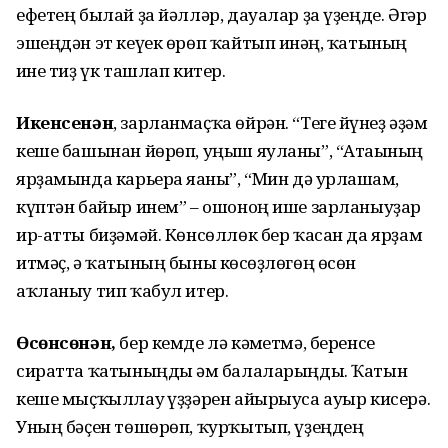
ефетең былай ҙа йәлләр, дауалар ҙа үҙеңде. Әгәр
эшеңдән эт кеүек өрөп ҡайтып инһәң, ҡатының
һине тиҙ үк ташлап китер.
Икенсенән
, зарланмаҫҡа өйрән. “Теге йүнһеҙ әҙәм
кеше башынан йөрөп, уңыш яуланы”, “Атаһының
ярҙамында карьера яһаны”, “Мин дә урлашһам,
күптән байыр инем” – ошоноң ише зарланыуҙар
ир-атты биҙәмәй. Көнсөллөк бер ҡасан да ярҙам
итмәҫ, ә ҡатының быны көсһөҙлөгөң өсөн
аҡланыу тип ҡабул итер.
Өсөнсөнән,
бер кемде лә кәмһетмә, беренсе
сиратта ҡатыныңды һәм балаларыңды. Ҡатын
кеше мыҫҡыллау һүҙҙәрен айырыуса ауыр кисерә.
Уның бәҫен төшөрөп, ҡурҡытып, үҙеңдең