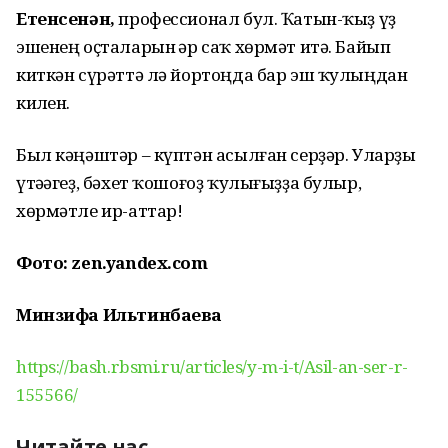
Етенсенән,
профессионал бул. Ҡатын-ҡыҙ үҙ
эшенең оҫталарын һәр саҡ хөрмәт итә. Байып
киткән сүрәттә лә йортоңда бар эш ҡулыңдан
килһен.
Был кәңәштәр – күптән асылған серҙәр. Уларҙы
үтәһәгеҙ, бәхет ҡошоғоҙ ҡулығыҙҙа булыр,
хөрмәтле ир-аттар!
Фото: zen.yandex.com
Минзифа Ильтинбаева
https://bash.rbsmi.ru/articles/y-m-i-t/Asil-an-ser-r-
155566/
Читайте нас