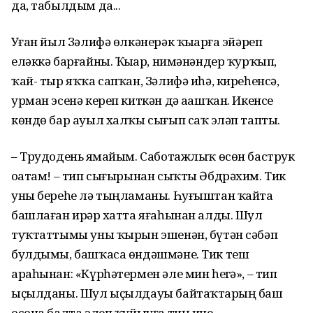
да, табылдым да...
Уҙған йыл Зәлифә өлкәнерәк ҡыҙҙарға эйәреп
еләккә барғайны. Ҡыҙҙар, нимәнәндер ҡурҡып,
ҡай- тыр яҡҡа сапҡан, Зәлифә иһә, киреһенсә,
урман эсенә кереп киткән дә аҙашҡан. Икенсе
көндө бар ауыл халҡы сығып саҡ эҙләп тапты.
– Трудодень яҙмайым. Саботажлыҡ өсөн баструк
оҙатам! – тип сығырынан сыҡты Әбдрәхим. Тик
уны береһе лә тыңламаны. Һуғыштан ҡайта
башлаған ирҙәр хатта яғаһынан алды. Шул
туҡтаттымы уны ҡырын эшенән, бүтән сәбәп
булдымы, башҡаса өндәшмәне. Тик теш
араһынан: «Күрһәтермен әле мин һеҙгә», – тип
ыҫылданы. Шул ыҫылдауы байтаҡтарҙың баш
осона балта элеп ҡуйыуға тиң ине.