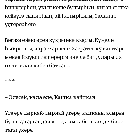
һин үҫерһең, уҡып кеше булырһың, уңған егеткә
кейәүгә сығырһың, өй һалырһығыҙ, балалар
үҫтерерһегеҙ.
Вәғизә ейәнсәрен күкрәгенә ҡыҫты. Күңеле
һыҡра- ны, йөрәге әрнене. Хәсрәтен күҙ йәштәре
менән йыуып төшөрөргә ине лә бит, улары ла
илай-илай кибеп бөткән...
* * *
– Өләсәй, ҡала әле, Ҡашҡа ҡайтҡан!
Үгеҙ ерҙе тырнай-тырнай үкерҙе, ҡапҡаны асырға
була күтәргәндәй итте, ары сабып килде, бире,
тағы үкерҙе.