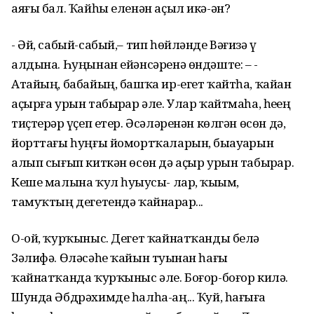
аяғы бал. Ҡайһы еленән аҫыл икә-ән?
- Әй, сабый-сабый,– тип һөйләнде Вәғизә үҙ
алдына. Һуңынан ейәнсәренә өндәште: – -
Атайың, бабайың, башҡа ир-егет ҡайтһа, ҡайҙан
аҫырға урын табырҙар әле. Улар ҡайтмаһа, һеҙҙең
тиҫтерҙәр үҫеп етер. Әсәләренән көлгән өсөн дә,
йорттағы һуңғы йомортҡаларын, быҙауҙарын
алып сығып киткән өсөн дә аҫыр урын табырҙар.
Кеше малына ҡул һуҙыусы- лар, ҡыҙым,
тамуҡтың дегетендә ҡайнарҙар...
О-ой, ҡурҡыныс. Дегет ҡайнатҡанды белә
Зәлифә. Өләсәһе ҡайын туҙынан һағыҙ
ҡайнатҡанда ҡурҡыныс әле. Боғор-боғор килә.
Шунда Әбдрәхимде һалһа-аң... Ҡуй, һағыҙға