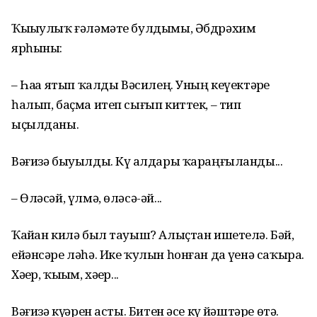
Ҡыҙыулыҡ ғәләмәте булдымы, Әбдрәхим
ярһыны:
– Һаҙҙа ятып ҡалды Вәсилең. Уның кеүектәрҙе
һалып, баҫма итеп сығып киттек, – тип
ыҫылданы.
Вәғизә быуылды. Күҙ алдары ҡараңғыланды...
– Өләсәй, үлмә, өләсә-әй...
Ҡайҙан килә был тауыш? Алыҫтан ишетелә. Бәй,
ейәнсәре ләһә. Ике ҡулын һонған да үҙенә саҡыра.
Хәҙер, ҡыҙым, хәҙер...
Вәғизә күҙҙәрен асты. Битен әсе күҙ йәштәре өтә.