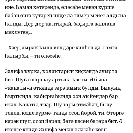
ине. Һаман хәтерендә, өләсәһе менән күрше
бабай өйгә күтәреп инде лә тимер мейес алдына
һалды. Дер-дер ҡалтырай, баҫырға аҙаплана
мәхлүгең...
– Хәҙер, аҙыраҡ ҡына йөндәре кипһен дә, тамға
һалырбыҙ, – ти өләсәһе.
Зәлифә ҡурҡа, ҡолаҡтарын киҫкәндә ауырта
бит. Шуға шаршау артына ҡасты. Ә бына
«ҡанаты»н өткәндә зәрә ҡыҙыҡ булды. Быҙауҙың
һыртында, ҡабырғаһында оҙон аҡ йөндәр бар
икән. Ҡанаты, тиҙәр. Шуларҙы өтмәһәң, быҙау
төнөн, кеше күрмә- гәндә осоп йөрөй, ти. Өтөргә
кәрәк шул, осоп йөрөп, бөтә көсөн бөтөрә бит. Ә
икенсе көндө Зәлифә менән өләсәһе көҙөн