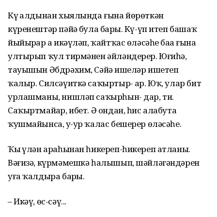
Күҙ алдынан хыялында ғына йөрөткән
күренештәр пәйҙә була барҙы. Кү-үп итеп башаҡ
йыйырҙар ҙа икәүләп, ҡайтҡас өләсәһе баҙҙа ғына
ултырып ҡул тирмәнен әйләндерер. Юғиһә,
тауышын Әбдрәхим, Сәйҙә ишеләр ишетеп
ҡалыр. Силсәүиткә саҡыртыр- ҙар. Юҡ, улар бит
урлашманы, нишләп саҡырһын- дар, ти.
Саҡыртмайҙар, ибет. Ә ондан, һис алабута
ҡушмайынса, ҙу-ур ҡалас бешерер өләсәһе.
Ҡыҙ үлән араһынан һикереп-һикереп атланы.
Вәғизә, күрмәмешкә һалышып, шәйләгәндәрен
уға ҡалдыра барҙы.
– Икәү, өс-сәү...