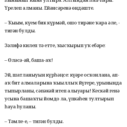
Үрелеп алманы. Ейәнсәренә өндәште.
– Ҡыҙым, күҙем бик күрмәй, ошо тирәне ҡара әле, -
тигән булды.
Зәлифә килеп тә етте, ҡысҡырып уҡ ебәрҙе:
– Өләсә-әй, баша-аҡ!
Эй, шатланыуын күрһәңсе: күҙҙәре осҡонлана, ап-
аҡ бит алмаларына ҡыҙыллыҡ йүгерҙе, урынында
тыпырланы, сәпәкәй итеп алыуҙары! Кескәй генә
усына башаҡты йомдо ла, үпкәһен тултырып
һауа һуланы.
– Тәмле-е, – тигән булды.