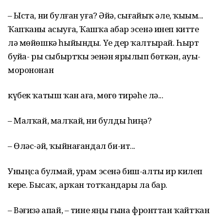
– Ыста, ни булған уға? Әйҙә, сығайыҡ әле, ҡыҙым...
Ҡапҡаны асыуға, Ҡашҡа аҙбар эсенә инеп китте
лә мөйөшкә һыйынды. Үҙе дер ҡалтырай. Һырт
буйҙа- ры сыбыртҡы эҙенән ярылып бөткән, ауыҙ-
морононан
күбек ҡатыш ҡан аға, мөгөҙ тирәһе лә...
– Малҡай, малҡай, ни булды һиңә?
– Өләс-әй, ҡыйнағандал би-ит...
Уныңса булмай, урам эсенә биш-алты ир килеп
керҙе. Бысаҡ, арҡан тотҡандары ла бар.
– Вәғизә апай, – тине яңы ғына фронттан ҡайтҡан