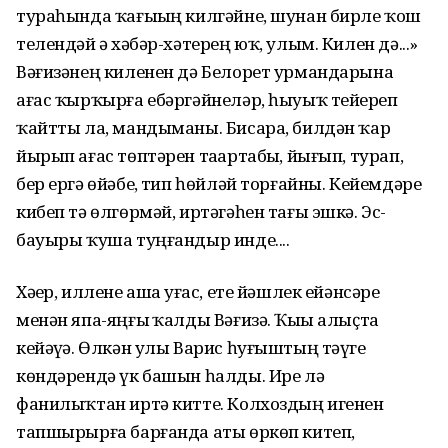
тураһында ҡағыҙың килгәйне, шунан бирле ҡош
телендәй ҙә хәбәр-хәтерең юҡ, улым. Килен дә...»
Вәғизәнең киленен дә Белорет урмандарына
ағас ҡырҡырға ебәргәйнеләр, һыуыҡ тейҙереп
ҡайтты ла, мандыманы. Бисара, билдән ҡар
йырып ағас төптәрен таҙартабыҙ, йығып, турап,
бер ергә өйәбеҙ, тип һөйләй торғайны. Кейемдәре
кибеп тә өлгөрмәй, иртәгәһен тағы эшкә. Эс-
бауыры ҡуша туңғандыр инде....
Хәҙер, иллене аша уҙғас, ете йәшлек ейәнсәре
менән япа-яңғыҙ ҡалды Вәғизә. Ҡыҙы алыҫта
кейәүҙә. Өлкән улы Варис һуғыштың тәүге
көндәрендә үк башын һалды. Ире лә
фанилыҡтан иртә китте. Колхоздың игенен
тапшырырға барғанда аты өркөп китеп,