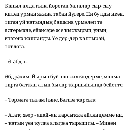
Ҡапыл алда ғына йөрөгән балалар сыр-сыу
килеп урман яғына табан йүгерҙе. Ни булды икән,
тигән уй ҡатындың башына үрмәләп тә
өлгөрмәне, ейәнсәре әсе ҡысҡырып, уның
итәгенә ҡапланды. Үҙе дер-дер ҡалтырай,
тотлоға.
– Ә-әбдл...
Әбдрәхим. Йырын буйлап килгәндерме, манма
тиргә батҡан атын былар ҡаршыһында бейетте.
– Төрмәгә тығам һине, Вәғизә ҡарсыҡ!
– Атаҡ, хәҙер «апай»ҙан ҡарсыҡҡа әйләндемме ни,
– ҡатын үҙен ҡулға алырға тырышты. – Минең