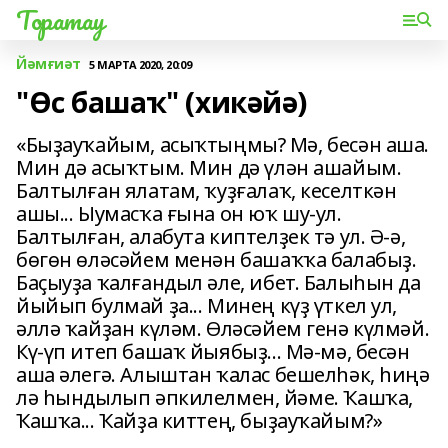
Торатау
Йәмғиәт
5 МАРТА 2020, 20:09
"Өс башаҡ" (хикәйә)
«Быҙауҡайым, асыҡтыңмы? Мә, бесән аша.
Мин дә асыҡтым. Мин дә үлән ашайым.
Балтылған ялатам, ҡуҙғалаҡ, кеселткән
ашы... Ыумасҡа ғына он юҡ шу-ул.
Балтылған, алабута киптелҙек тә ул. Ә-ә,
бөгөн өләсәйем менән башаҡҡа балабыҙ.
Баҫыуҙа ҡалғандыл әле, ибет. Балыһын да
йыйып булмай ҙа... Минең күҙ үткел ул,
әллә ҡайҙан күләм. Өләсәйем генә күлмәй.
Кү-үп итеп башаҡ йыябыҙ... Мә-мә, бесән
аша әлегә. Алыштан ҡалас бешелһәк, һиңә
лә һындылып әпкилелмен, йәме. Ҡашҡа,
Ҡашҡа... Ҡайҙа киттең, быҙауҡайым?»