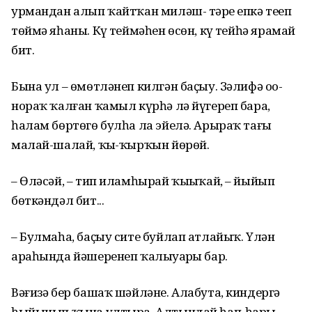
урмандан алып ҡайтҡан миләш- тәрҙе епкә теҙеп
төймә яһаны. Күҙ теймәһен өсөн, күҙ тейһә ярамай
бит.
Бына ул – өмөтләнеп килгән баҫыу. Зәлифә оҙо-
нораҡ ҡалған ҡамыл күрһә лә йүгереп бара,
һалам бөртөгө булһа ла эйелә. Арыраҡ тағы
малай-шалай, ҡыҙ-ҡырҡын йөрөй.
– Өләсәй, – тип иламһырай ҡыҙыҡай, – йыйып
бөткәндәл бит...
– Булмаһа, баҫыу сите буйлап атлайыҡ. Үлән
араһында йәшеренеп ҡалыуҙарҙы бар.
Вәғизә бер башаҡ шәйләне. Алабута, киндергә
һыйынып ҡына ултыра. Алтындай һап-һары.