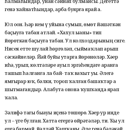
һалмаһындар, унан сәйнәп булмайсы. Дегеттә
генә ҡайнатһындар, арба буярға ярай ҙа.
Юл оҙон. Һәр кем үҙ уйына сумып, өмөт йәшәткән
баҫыуға табан атлай. «Хахул ыҙаны» тип
йөрөткән баҫыуға табан. Ул колхоздарының сиге.
Нисек етте шулай һөргөләп, сыймаҡлап арыш
сәскәйнеләр. Йәй буйы утарға йөрөнөләр. Хәҙер
иһә, урып, көлтәләрҙе ауыл эргәһендәге аранға
ташып һалғанға ла бай- таҡ ваҡыт уҙҙы. Әлегә
ямғырҙар юҡ, бәлки, тороп ҡалған башаҡтар ҙа
шытмағандыр. Алабута онона ҡушҡанда ярап
ҡала.
Зәлифә тағы быҙауҙы иҫенә төшөрҙө. Хәҙер ҙур инде
ул – үгеҙ булған. Хатта егергә өйрәтәләр, ти. Ҡыҙ ул
ергә бармай, йәлләй Ҡашҡаны. Әле генә бәләкәй