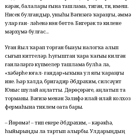
кәрәк, балаларҙы ғына ташлама, тигән, ти, имеш.
Нисек булғандыр, уныһы Вәғизәгә ҡараңғы, әммә
улар ғаи- ләһенә көн бөттө. Бигерәк тә килене
мәрхүмә булғас...
Уҙған йыл ҡарап торған быҙауҙы налогҡа алып
сығып киттеләр. Һуғыштан ҡара ҡағыҙы килгән
ғаиләләргә күпмелер ташлама булһа ла,
«хәбәрһеҙ юғал- ғандар»ҙыҡына ул яғы ҡараңғы
ине. Һәр хәлдә, бригадир Әбдрәхим, силсәүит
Юныс шулай аңлатты. Дөрөҫөрәге, аңлатып та
торманы. Вәғизә менән Зәлифә илай-илай колхоз
фермаһына тиклем оҙата барҙы.
– Йөрөмә! – тип екерҙе Әбдрәхим, – кәрәкһә,
һыйырыңды ла тартып алырбыҙ. Улдарыңдың