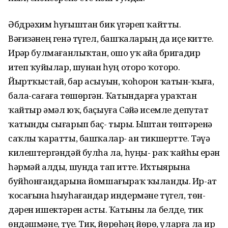
Әбдрәхим һуғыштан бик үҙгәреп ҡайтты.
Вәғизәнең генә түгел, башҡаларҙың да иҫе китте.
Ирҙәр булмағанлыҡтан, ошо уҡ айҙа бригадир
итеп ҡуйҙылар, шунан һуң оторо ҡоторҙо.
Йыртҡыстай, бар асыуын, ҡоһорон ҡатын-ҡыҙға,
бала-сағаға төшөргән. Ҡатындарға ураҡтан
ҡайтыр әмәл юҡ, баҫыуға Сәйҙә исемле депутат
ҡатынды сығарып баҫ- тырҙы. Ыштан төптәренә
саҡлы ҡаратты, башҡалар- ҙан тикшертте. Тәүҙә
килештергәндәй булһа ла, һуңы- раҡ ҡайһы ерҙән
һәрмәй алды, шунда тап итте. Ихтыярына
буйһонғандарына йомшағыраҡ ҡыланды. Ир-ат
ҡосағына һыуһағандар индермәне түгел, төн-
дәрен ишектәрен асты. Ҡатыны ла белде, тик
өндәшмәне, түҙҙе. Тик, йөрөһәң йөрө, уларға ла ир