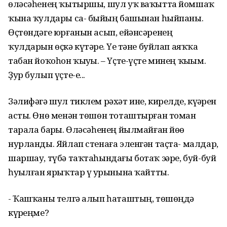
өләсәһенең ҡытыршы, шул уҡ ваҡытта йомшаҡ
ҡына ҡулдары са- быйҙың башынан һыйпаны.
Өҫтөндәге юрғанын асып, ейәнсәренең
ҡулдарын өҫкә күтәрҙе. Үҙе тәне буйлап аяҡҡа
табан йоҡоһон ҡыуҙы. – Үҫте-үҫте минең ҡыҙым.
Ҙур булып үҫте-е...
Зәлифәгә шул тиклем рәхәт ине, кирелде, күҙҙәрен
асты. Өнө менән төшөн тоташтырған томан
тарала барҙы. Өләсәһенең йылмайған йөҙө
нурланды. Яйлап стенаға эленгән таҫта- малдар,
шаршау, түбә таҡтаһындағы ботаҡ эҙҙәре, буй-буй
һуҙылған ярыҡтар үҙ урынына ҡайтты.
- Ҡашҡаны телгә алып һаташтың, төшөңдә
күрҙеңме?