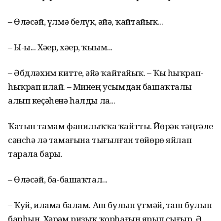
– Өләсәй, үлмә белүк, әйҙә, ҡайтайыҡ...
– Ы-ы... Хәҙер, хәҙер, ҡыҙым...
– Әбдләхим китте, әйҙә ҡайтайыҡ. – Ҡыҙ һыҡрап-
һыҡрап илай. – Минең усымдан башаҡталҙы
алып кеҫәһенә һалды ла...
Ҡатын тамам фанилыҡҡа ҡайтты. Йөрәк тәңгәле
сәнсһә лә тамағына тығылған төйөрө яйлап
тарала барҙы.
– Өләсәй, ба-башаҡтал...
– Ҡуй, илама балам. Аш булып үтмәй, таш булып
барһын. Хәрәм ризыҡ ҡорһағын ярып сығыр. Ә