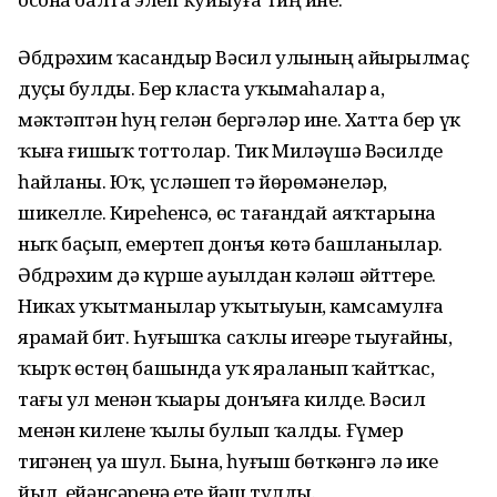
Әбдрәхим ҡасандыр Вәсил улының айырылмаҫ
дуҫы булды. Бер класта уҡымаһалар ҙа,
мәктәптән һуң гелән бергәләр ине. Хатта бер үк
ҡыҙға ғишыҡ тоттолар. Тик Миләүшә Вәсилде
һайланы. Юҡ, үсләшеп тә йөрөмәнеләр,
шикелле. Киреһенсә, өс тағандай аяҡтарына
ныҡ баҫып, емертеп донъя көтә башланылар.
Әбдрәхим дә күрше ауылдан кәләш әйттерҙе.
Никах уҡытманылар уҡытыуын, камсамулға
ярамай бит. Һуғышҡа саҡлы игеҙҙәре тыуғайны,
ҡырҡ өстөң башында уҡ яраланып ҡайтҡас,
тағы ул менән ҡыҙҙары донъяға килде. Вәсил
менән килене ҡыҙлы булып ҡалды. Ғүмер
тигәнең уҙа шул. Бына, һуғыш бөткәнгә лә ике
йыл, ейәнсәренә ете йәш тулды.