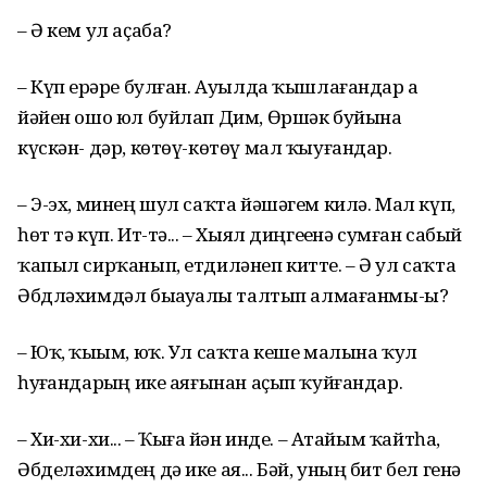
– Ә кем ул аҫаба?
– Күп ерҙәре булған. Ауылда ҡышлағандар ҙа
йәйен ошо юл буйлап Дим, Өршәк буйына
күскән- дәр, көтөү-көтөү мал ҡыуғандар.
– Э-эх, минең шул саҡта йәшәгем килә. Мал күп,
һөт тә күп. Ит-тә... – Хыял диңгеҙенә сумған сабый
ҡапыл сирҡанып, етдиләнеп китте. – Ә ул саҡта
Әбдләхимдәл быҙауҙалҙы талтып алмағанмы-ы?
– Юҡ, ҡыҙым, юҡ. Ул саҡта кеше малына ҡул
һуҙғандарҙың ике аяғынан аҫып ҡуйғандар.
– Хи-хи-хи... – Ҡыҙға йән инде. – Атайым ҡайтһа,
Әбделәхимдең дә ике ая... Бәй, уның бит бел генә