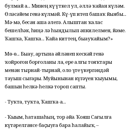
булмай ҙа... Минең күҙ үткел ул, әллә ҡайҙан күләм.
Өләсәйем генә күлмәй. Кү-үп итеп башаҡ йыябыҙ...
Мә-мә, бесән аша әлегә. Алыштан ҡалас
бешелһәк, һиңә лә һындылып әпкилелмен, йәме.
Ҡашҡа, Ҡашҡа... Ҡайҙа киттең, быҙауҡайым?»
Мө-ө... Быҙау, артына әйләнеп кескәй генә
ҡойроғон борғоланы ла, ерҙе алғы тояҡтары
менән тырнай-тырнай, оло үгеҙ үкергәндәй
тауыш сығарҙы. Муйынынан күгәүен ҡыуҙымы,
башын һелкә-һелкә тороп сапты.
- Туҡта, туҡта, Ҡашҡа-а...
- Ҡыҙым, һаташаһың, тор әйҙә. Ҡояш Сағылға
күтәрелгәнсе баҫыуға бара һалайыҡ, –