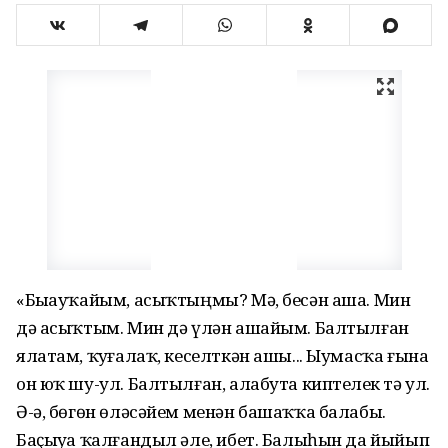
«Быҙауҡайым, асыҡтыңмы? Мә, бесән аша. Мин
дә асыҡтым. Мин дә үлән ашайым. Балтылған
ялатам, ҡуҙғалаҡ, кеселткән ашы... Ыумасҡа ғына
он юҡ шу-ул. Балтылған, алабута киптелҙек тә ул.
Ә-ә, бөгөн өләсәйем менән башаҡҡа балабыҙ.
Баҫыуҙа ҡалғандыл әле, ибет. Балыһын да йыйып