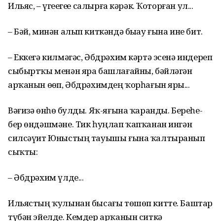
Ильяс, – үгеҙегеҙҙе салырға кәрәк. Ҡоторған ул...
– Бәй, минән алып киткәндә быҙау ғына ине бит.
– Еккегә килмәгәс, Әбдрәхим кәртә эсенә индереп
сыбыртҡы менән яра башлағайны, бәйләгән
арҡанын өҙөп, Әбдрәхимдең ҡорһағын ярҙы...
Вәғизә өнһөҙ булды. Яҡ-яғына ҡаранды. Береһе-
бер өндәшмәне. Тик һуңлап ҡапҡанан ингән
силсәүит Юныстың тауышы ғына ҡалтыранып
сыҡты:
– Әбдрәхим үлде...
Ильястың ҡулынан бысағы төшөп китте. Баштар
түбән эйелде. Кемдер арҡанын ситкә