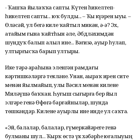
- Ҡашҡа йылаҡҡа сапты. Күтен һикелтеп-
һикелтеп сапты... юҡ булды... – Ҡыҙ күҙҙәрен ыуҙы. –
Өләсәй, ул беҙгә киле ҡайтыл микән, ә-ә? Эх,
атайым ғына ҡайтһын әле, Әбдләхимдән
шундуҡ балып алыл ине... Вәғизә, ауыр һулап,
ултырғысҡа барып ултырҙы.
Ике тәҙрә араһына эленгән рамдағы
кәртишкәләргә текләне. Унан, аҙыраҡ ирен сите
менән йылмайып, улы Вәсил менән килене
Миләүшә баҡҡан. Һуғыш сығырға бер йыл
элгәре генә Өфөгә барғайнылар, шунда
төшкәндәр. Килене ауырлы ине инде ул саҡта.
«Эй, балалар, балалар, ғүмеркәйҙәрегеҙ генә
булманы шул... Ҡырҡ өстә үк хәбәрһеҙ юғалыуың