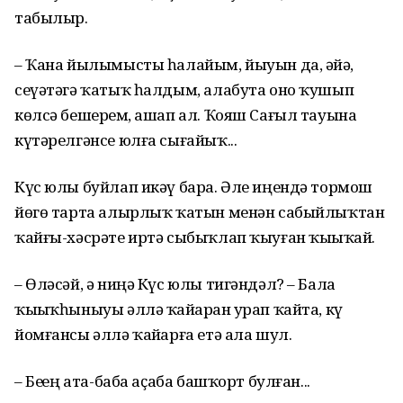
табылыр.
– Ҡана йылымысты һалайым, йыуын да, әйҙә,
сеүәтәгә ҡатыҡ һалдым, алабута оно ҡушып
көлсә бешерҙем, ашап ал. Ҡояш Сағыл тауына
күтәрелгәнсе юлға сығайыҡ...
Күс юлы буйлап икәү бара. Әле иңендә тормош
йөгө тарта алырлыҡ ҡатын менән сабыйлыҡтан
ҡайғы-хәсрәте иртә сыбыҡлап ҡыуған ҡыҙыҡай.
– Өләсәй, ә ниңә Күс юлы тигәндәл? – Бала
ҡыҙыҡһыныуы әллә ҡайҙарҙан урап ҡайта, күҙ
йомғансы әллә ҡайҙарға етә ала шул.
– Беҙҙең ата-баба аҫаба башҡорт булған...