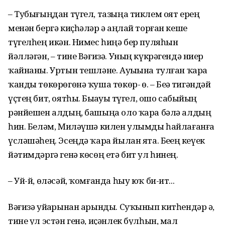
– Тубығыңдан түгел, тазыңа тиклем оят ерең
менән бергә киҫһәләр ҙә аңлай торған кеше
түгелһең икән. Нимес һиңә бер пуляһын
йәлләгән, – тине Вәғизә. Уның күкрәгендә ниҙер
ҡайнаны. Уртын тешләне. Ауыҙына тулған ҡара
ҡанды төкөрөгөнә ҡуша төкөр- ҙө. – Беҙҙә тигәндәй
үҫтең бит, оятһыҙ. Быҙауҙы түгел, ошо сабыйҙың
рәнйешен алдың, башыңа оло ҡара бәлә алдың
һин. Беләм, Миләүшә килен улымды һайлағанға
үсләшәһең. Эсеңдә ҡара йылан ята. Беҙҙең кеүек
йәтимдәргә генә көсөң етә бит ул һинең.
– Уй-й, өләсәй, ҡомғанда һыу юҡ би-ит...
Вәғизә уйҙарынан арынды. Суҡынып китһендәр ҙә,
тине ул эстән генә, иҫәнлек булһын, мал