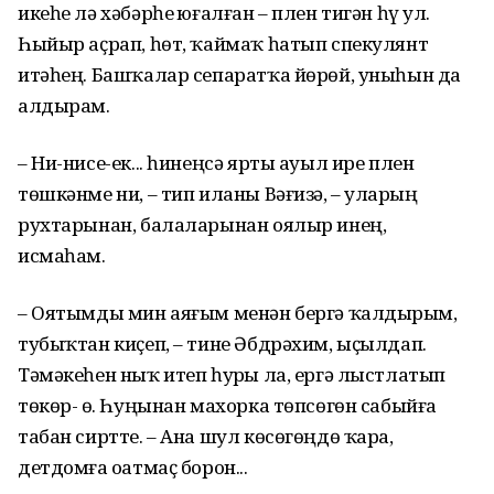
икеһе лә хәбәрһеҙ юғалған – плен тигән һүҙ ул.
Һыйыр аҫрап, һөт, ҡаймаҡ һатып спекулянт
итәһең. Башҡалар сепаратҡа йөрөй, уныһын да
алдырам.
– Ни-нисе-ек... һинеңсә ярты ауыл ире плен
төшкәнме ни, – тип иланы Вәғизә, – уларҙың
рухтарынан, балаларынан оялыр инең,
исмаһам.
– Оятымды мин аяғым менән бергә ҡалдырҙым,
тубыҡтан киҫеп, – тине Әбдрәхим, ыҫылдап.
Тәмәкеһен ныҡ итеп һурҙы ла, ергә лыстлатып
төкөр- ҙө. Һуңынан махорка төпсөгөн сабыйға
табан сиртте. – Ана шул көсөгөңдө ҡара,
детдомға оҙатмаҫ борон...