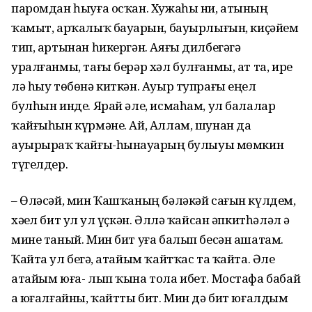
паромдан һыуға осҡан. Хужаһы ни, атының
ҡамыт, арҡалыҡ бауҙарын, бауырлығын, киҫәйем
тип, артынан һикергән. Аяғы дилбегәгә
уралғанмы, тағы берәр хәл булғанмы, ат та, ире
лә һыу төбөнә киткән. Ауыр тупрағы еңел
булһын инде. Ярай әле, исмаһам, ул балалар
ҡайғыһын күрмәне. Ай, Аллам, шунан да
ауырыраҡ ҡайғы-һынауҙарҙың булыуы мөмкин
түгелдер.
– Өләсәй, мин Ҡашҡаның бәләкәй сағын күлдем,
хәҙел бит ул ҙул үҫкән. Әллә ҡайсан әпкитһәләл ҙә
мине таный. Мин бит уға балып бесән ашатам.
Ҡайта ул беҙгә, атайым ҡайтҡас та ҡайта. Әле
атайым юға- лып ҡына тола ибет. Мостафа бабай
ҙа юғалғайны, ҡайтты бит. Мин дә бит юғалдым