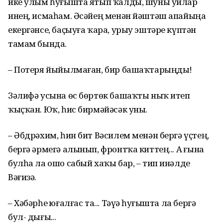
ике улым һуғышта ятып ҡалды, шуны уйлар
инең, исмаһам. Әсәйең менән йәштәш апайыңа
екергәнсе, баҫыуға ҡара, урыу эштәре күптән
тамам бында.
– Потеря йыйылмаған, бир башаҡтарыңды!
Зәлифә усына өс бөртөк башаҡты ныҡ итеп
ҡыҫҡан. Юҡ, һис бирмәйәсәк уны.
– Әбдрәхим, һин бит Вәсилем менән бергә үҫтең,
бергә әрмегә алынып, фронтҡа киттең... Аҙ ғына
булһа ла ошо сабый хаҡы бар, – тип инәлде
Вәғизә.
– Хәбәрһеҙ юғалғас та... Тәүҙә һуғышта ла бергә
бул- дығыҙ...