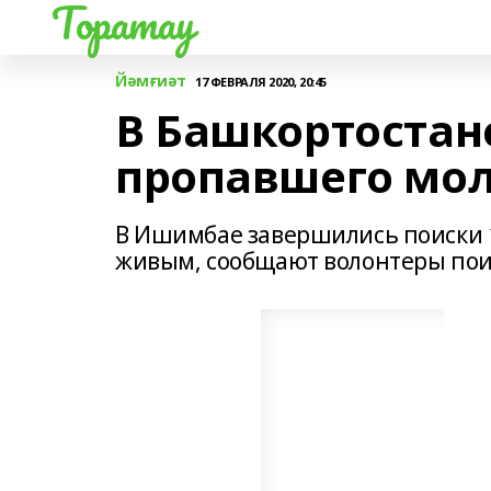
Торатау
Йәмғиәт
17 ФЕВРАЛЯ 2020, 20:45
В Башкортостан
пропавшего мо
В Ишимбае завершились поиски 1
живым, сообщают волонтеры поис