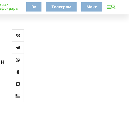
аныс
Вк
Телеграм
Макс
ефондары
ен