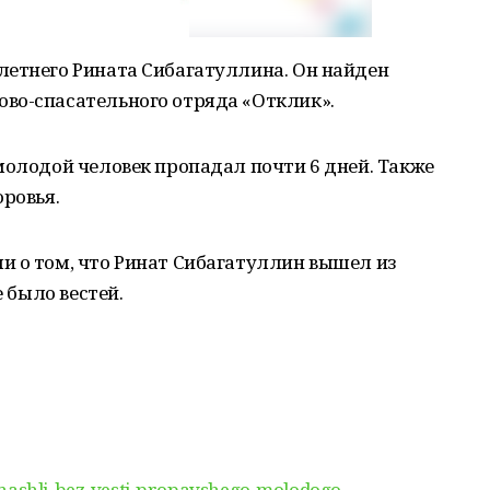
летнего Рината Сибагатуллина. Он найден
во-спасательного отряда «Отклик».
молодой человек пропадал почти 6 дней. Также
оровья.
и о том, что Ринат Сибагатуллин вышел из
е было вестей.
-nashli-bez-vesti-propavshego-molodogo-