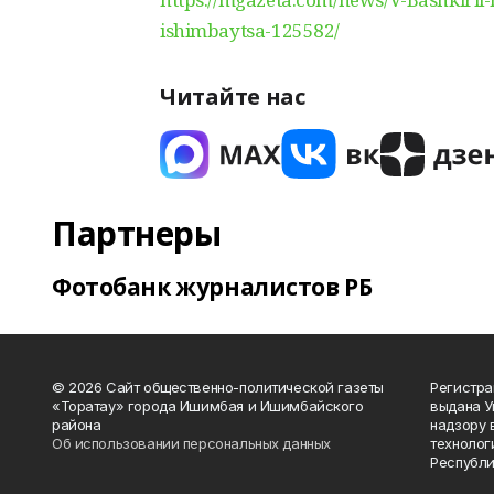
ishimbaytsa-125582/
Читайте нас
Партнеры
Фотобанк журналистов РБ
© 2026 Сайт общественно-политической газеты
Регистра
«Торатау» города Ишимбая и Ишимбайского
выдана 
района
надзору 
Об использовании персональных данных
технолог
Республи