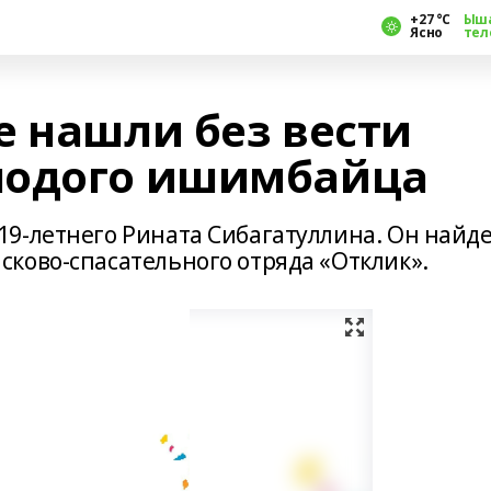
+27 °С
Ыш
Ясно
тел
е нашли без вести
лодого ишимбайца
9-летнего Рината Сибагатуллина. Он найд
ково-спасательного отряда «Отклик».