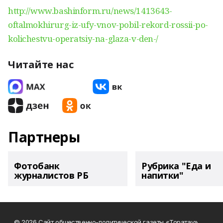
http://www.bashinform.ru/news/1413643-
oftalmokhirurg-iz-ufy-vnov-pobil-rekord-rossii-po-
kolichestvu-operatsiy-na-glaza-v-den-/
Читайте нас
Партнеры
Фотобанк
Рубрика "Еда и
журналистов РБ
напитки"
© 2026 Сайт общественно-политической газеты «Торатау»