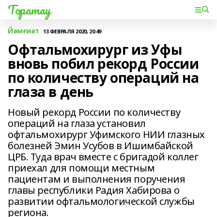
Торатау
Йәмғиәт
13 ФЕВРАЛЯ 2020, 20:49
Офтальмохирург из Уфы
вновь побил рекорд России
по количеству операций на
глаза в день
Новый рекорд России по количеству
операций на глаза установил
офтальмохирург Уфимского НИИ глазных
болезней Эмин Усубов в Ишимбайской
ЦРБ. Туда врач вместе с бригадой коллег
приехал для помощи местным
пациентам и выполнения поручения
главы республики Радия Хабирова о
развитии офтальмологической службы
региона.