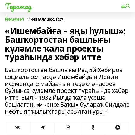
Торатау
Йәмғиәт
11 ФЕВРАЛЯ 2020, 10:27
«Ишембайға – яңы һулыш»:
Башҡортостан башлығы
күләмле ҡала проекты
тураһында хәбәр итте
Башҡортостан башлығы Радий Хәбиров
социаль селтәрҙә Ишембайҙың Ленин
исемендәге майҙанын төҙөкләндереү
буйынса күләмле проект тураһында хәбәр
итте. Был – 1932 йылда ҡала үҫешә
башлаған, «икенсе Баҡы» булараҡ билдәле
нефть ятҡылыҡтары асылған урын.