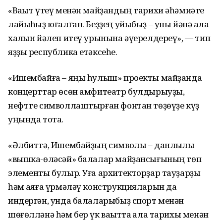
«Ваҡыт үтеү менән майҙандың тарихи әһәмиәте
лайыҡһыҙ юғалған. Беҙҙең уйыбыҙ – уны йәнә ҡала
халҡын йәлеп итеү урынына әүерелдереү», — тип
яҙҙы республика етәксеһе.
«Ишембайға – яңы һулыш» проекты майҙанда
концерттар өсөн амфитеатр булдырыуҙы,
нефтте символлаштырған фонтан төҙөүҙе күҙ
уңында тота.
«Әлбиттә, Ишембайҙың символы – данлыҡлы
«вышка-өләсәй» балалар майҙансығының төп
элементы булыр. Уға архитекторҙар тауҙарҙы
һәм ҡаяға үрмәләү конструкцияларын да
индергән, унда балаларыбыҙ спорт менән
шөғөлләнә һәм бер үк ваҡытта ҡала тарихы менән