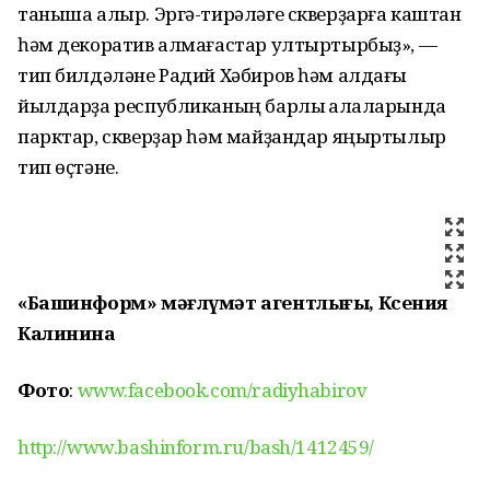
таныша алыр. Эргә-тирәләге скверҙарға каштан
һәм декоратив алмағастар ултыртырбыҙ», —
тип билдәләне Радий Хәбиров һәм алдағы
йылдарҙа республиканың барлыҡ ҡалаларында
парктар, скверҙар һәм майҙандар яңыртылыр
тип өҫтәне.
«Башинформ» мәғлүмәт агентлығы, Ксения
Калинина
Фото
:
www.facebook.com/radiyhabirov
http://www.bashinform.ru/bash/1412459/