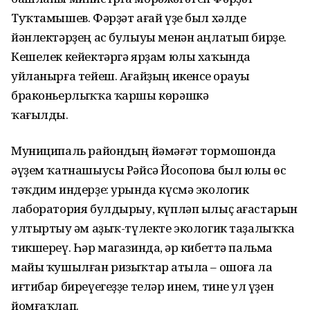
Туҡтамышев. Фәрҙәт ағай үҙе был хәлде
йәнлектәрҙең ас булыуы менән аңлатып бирҙе.
Кешелек кейектәргә ярҙам юлы хаҡында
уйланырға тейеш. Ағайҙың икенсе һорауы
браконьерлыҡҡа ҡаршы көрәшкә
ҡағылды.
Муниципаль райондың йәмәғәт тормошонда
әүҙем ҡатнашыусы Рәйсә Йосопова был юлы өс
тәҡдим индерҙе: урында күсмә экологик
лаборатория булдырыу, күпләп ылыҫ ағастарын
ултыртыу һәм аҙыҡ-түлекте экологик таҙалыҡҡа
тикшереү. Һәр магазинда, һәр кибеттә пальма
майы ҡушылған ризыҡтар һатыла – ошоға ла
иғтибар биреүегеҙҙе теләр инем, тине ул һүҙен
йомғаҡлап.