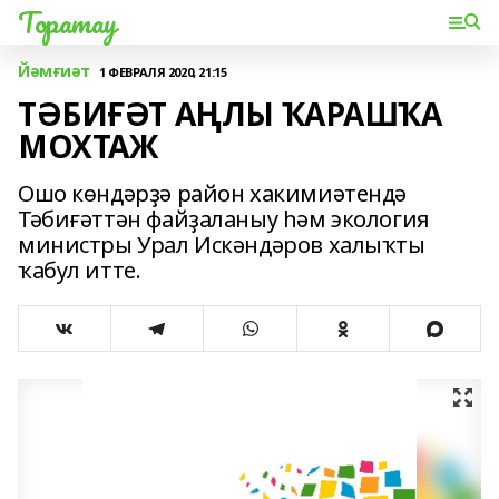
Торатау
Йәмғиәт
1 ФЕВРАЛЯ 2020, 21:15
ТӘБИҒӘТ АҢЛЫ ҠАРАШҠА
МОХТАЖ
Ошо көндәрҙә район хакимиәтендә
Тәбиғәттән файҙаланыу һәм экология
министры Урал Искәндәров халыҡты
ҡабул итте.