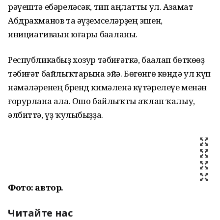
рәүештә ебәреләсәк, тип аңлатты ул. Азамат
Абдрахманов та әүҙемселәрҙең эшен,
инициативаһын юғары баһаланы.
Республикабыҙ хозур тәбиғәткә, баһалап бөткөһөҙ
тәбиғәт байлыҡтарына эйә. Бөгөнгө көндә ул күп
нәмәләренең бренд кимәленә күтәрелеүе менән
ғорурлана ала. Ошо байлыҡты һаҡлап ҡалыу,
әлбиттә, үҙ ҡулыбыҙҙа.
Фото: автор.
Читайте нас