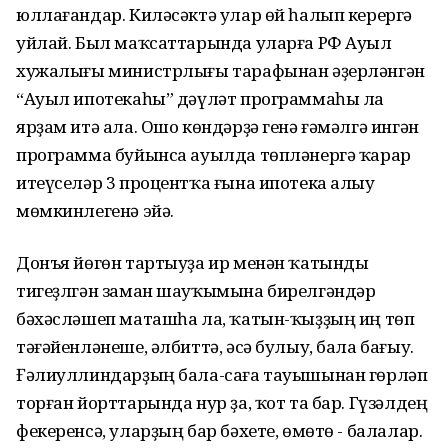
юллағандар. Киләсәктә улар өй һалып керергә
уйлай. Был маҡсаттарында уларға РФ Ауыл
хужалығы министрлығы тарафынан әҙерләнгән
“Ауыл ипотекаһы” дәүләт программаһы ла
ярҙам итә ала. Ошо көндәрҙә генә ғәмәлгә ингән
программа буйынса ауылда төпләнергә ҡарар
итеүселәр 3 процентҡа ғына ипотека алыу
мөмкинлегенә эйә.
Донъя йөгөн тартыуҙа ир менән ҡатынды
тигеҙлгән заман шауҡымына бирелгәндәр
бәхәсләшеп маташһа ла, ҡатын-ҡыҙҙың иң төп
тәғәйенләнеше, әлбиттә, әсә булыу, бала бағыу.
Ғәлиуллиндарҙың бала-саға тауышынан гөрләп
торған йорттарында нур ҙа, ҡот та бар. Гүзәлдең
фекеренcә, уларҙың бар бәхете, өмөтө - балалар.