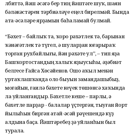
Әлбиттә, йәш әсәгә бер тиң йәштәге шуҡ, шаян
бәләкәстәрен тәрбиәләүе еңел бирелмәй. Бында
ата-әсәләре ярҙамын баһаламай булмай.
“Бәхет – байлыҡ та, ҡоро рәхәтлек тә, барынан
ҡәнәғәтлек тә түгел, ә шуларҙан юғарыраҡ
торған рухбайлығы, йән рәхәте ул”, – тип яҙа
Башҡортостандың халыҡ яҙыусыһы, әҙәбиәт
белгесе Ғайса Хөсәйенов. Ошо аҡыл менән
уртаҡлашҡанда оло быуын замандашыбыҙ,
моғайын, ғаилә бәхете кеүек төшөнсә хаҡында
ла уйланғандыр. Бәхетле кеше – парлы, ә
бәхетле парҙар - балалар үҫтергән, тыуған йорт
йылыһын биргән атай-әсәй рәүешендә күҙ
алдына баҫа. Йәштәребеҙ ҙә уйланһын был
турала.