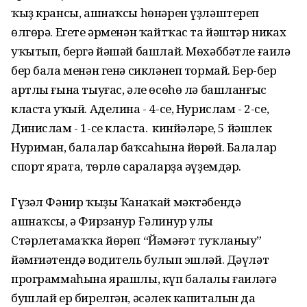
ҡыҙ крансы, ашнаҡсы һөнәрен үҙләштереп
өлгөрә. Егете әрменән ҡайтҡас та йәштәр никах
уҡытып, бергә йәшәй башлай. Мөхәббәтле ғаилә
бер бала менән генә сикләнеп тормай. Бер-бер
артлы ғына тыуғас, әле өсөһө лә башланғыс
класта уҡый. Аделина - 4-се, Нурислам - 2-се,
Динислам - 1-се класта. Ә кинйәләре, 5 йәшлек
Нуриман, балалар баҡсаһына йөрөй. Балалар
спорт ярата, төрлө сараларҙа әүҙемдәр.
Гүзәл Фәнир ҡыҙы Ҡанаҡай мәктәбендә
ашнаҡсы, ә Фирзанур Ғәлинур улы
Стәрлетамаҡҡа йөрөп “Йәмәғәт туҡланыу”
йәмғиәтендә водитель булып эшләй. Дәүләт
программаһына ярашлы, күп балалы ғаиләгә
бушлай ер бирелгән, әсәлек капиталын да