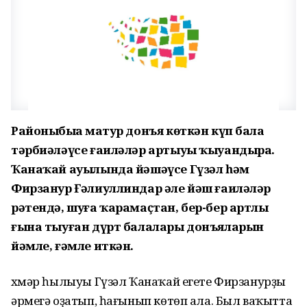
Районыбыҙҙа матур донъя көткән күп бала
тәрбиәләүсе ғаиләләр артыуы ҡыуандыра.
Ҡанаҡай ауылында йәшәүсе Гүзәл һәм
Фирзанур Ғәлиуллиндар әле йәш ғаиләләр
рәтендә, шуға ҡарамаҫтан, бер-бер артлы
ғына тыуған дүрт балалары донъяларын
йәмле, ғәмле иткән.
Әхмәр һылыуы Гүзәл Ҡанаҡай егете Фирзанурҙы
әрмегә оҙатып, һағынып көтөп ала. Был ваҡытта