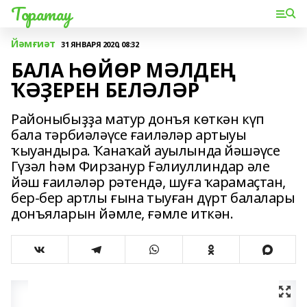
Торатау
Йәмғиәт
31 ЯНВАРЯ 2020, 08:32
БАЛА ҺӨЙӨР МӘЛДЕҢ
ҠӘҘЕРЕН БЕЛӘЛӘР
Районыбыҙҙа матур донъя көткән күп
бала тәрбиәләүсе ғаиләләр артыуы
ҡыуандыра. Ҡанаҡай ауылында йәшәүсе
Гүзәл һәм Фирзанур Ғәлиуллиндар әле
йәш ғаиләләр рәтендә, шуға ҡарамаҫтан,
бер-бер артлы ғына тыуған дүрт балалары
донъяларын йәмле, ғәмле иткән.