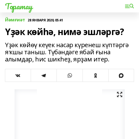
Торатау
Йәмғиәт
28 ЯНВАРЯ 2020, 05:41
Үҙәк көйһә, нимә эшләргә?
Үҙәк көйөү кеүек насар күренеш күптәргә
яҡшы таныш. Түбәндәге ябай ғына
алымдар, һис шикһеҙ, ярҙам итер.