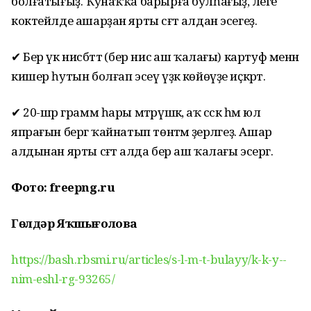
болғатығыҙ. Ҡунаҡҡа барырға булһағыҙ, әлеге
коктейлде ашарҙан ярты сәғәт алдан эсегеҙ.
✔ Бер үк нисбәттә (бер нисә аш ҡалағы) картуф менән
кишер һутын болғап эсеү үҙәк көйөүҙе иҫкәртә.
✔ 20-шәр грамм һары мәтрүшкә, аҡ сәскә һәм юл
япрағын бергә ҡайнатып төнәтмә әҙерләгеҙ. Ашар
алдынан ярты сәғәт алда бер аш ҡалағы эсергә.
Фото: freepng.ru
Гөлдәр Яҡшығолова
https://bash.rbsmi.ru/articles/s-l-m-t-bulayy/k-k-y--
nim-eshl-rg-93265/