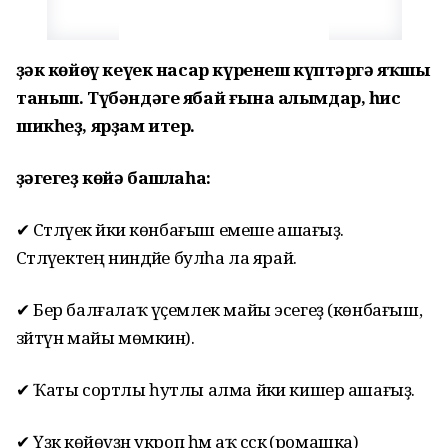
Үҙәк көйөү кеүек насар күренеш күптәргә яҡшы
таныш. Түбәндәге ябай ғына алымдар, һис
шикһеҙ, ярҙам итер.
Үҙәгегеҙ көйә башлаһа:
✔ Сәтләүек йәки көнбағыш емеше ашағыҙ.
Сәтләүектең ниндәйе булһа ла ярай.
✔ Бер балғалаҡ үҫемлек майы эсегеҙ (көнбағыш,
зәйтүн майы мөмкин).
✔ Ҡаты сортлы һутлы алма йәки кишер ашағыҙ.
✔ Үҙәк көйөүҙән укроп һәм аҡ сәскә (ромашка)