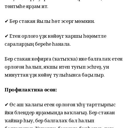
төнәтмәһе ярҙам итә.
✔ Бер стакан йылы һөт эсергә мөмкин.
✔ Етен орлоғо үҙәк көйөүгә ҡаршы һөҙөмтәле
сараларҙың береһе һанала.
Бер стакан кефирға (ҡатыҡҡа) ике балғалаҡ етен
орлоғон һалып, яҡшы итеп туғып эсһәгеҙ, ун
минуттан үҙәк көйөү тулыһынса баҫылыр.
Профилактика өсөн:
✔ Өс аш ҡалағы етен орлоғон ҡәһүә тарттырғыс
йәки блендер ярҙамында ваҡлағыҙ. Бер стакан
ҡайнар һыу, бер балғалаҡ бал һалып