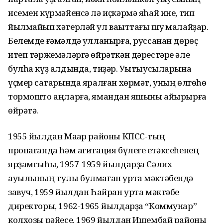
исемен күрмәйенсә лә иҫкәрмә яһай ине, тип
йылмайып хәтерләй ул ваҡыттағы шуҡ малайҙар.
Белемде ғәмәлдә ҡулланырға, руссанан дөрөҫ
итеп тәржемәләргә өйрәткән дәрестәре әле
булһа күҙ алдында, тиҙәр. Уҡытыусыларына
үҫмер саҡтарында яралған хөрмәт, уның өлгөһө
тормошто аңларға, ямандан яҡшыны айырырға
өйрәтә.
1955 йылдан Маҡар районы КПСС-тың
пропаганда һәм агитация бүлеге етәксеһенең
ярҙамсыһы, 1957-1959 йылдарҙа Сәлих
ауылының тулы булмаған урта мәктәбендә
завуч, 1959 йылдан Һайран урта мәктәбе
директоры, 1962-1965 йылдарҙа “Коммунар”
колхозы рәйесе, 1969 йылдан Ишембай районы