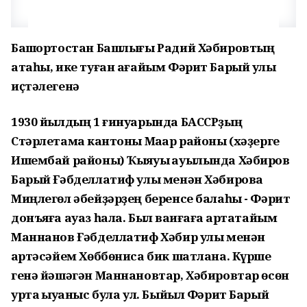
Башҡортостан Башлығы Радий Хәбировтың
атаһы, ике туған ағайым Фәрит Барый улы
иҫтәлегенә
1930 йылдың 1 ғинуарында БАССРҙың
Стәрлетамаҡ кантоны Маҡар районы (хәҙерге
Ишембай районы) Ҡыяуыҡ ауылында Хәбиров
Барый Ғәбделлатиф улы менән Хәбирова
Миңлегөл әбейҙәрҙең беренсе балаһы - Фәрит
донъяға ауаз һала. Был ваҡиғаға ҡартатайым
Маннанов Ғәбделлатиф Хәбир улы менән
ҡартәсәйем Хөббөниса бик шатлана. Күрше
генә йәшәгән Маннановтар, Хәбировтар өсөн
уртаҡ ҡыуаныс була ул. Быйыл Фәрит Барый