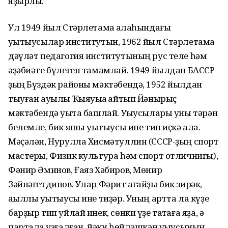
яҙырлыҡ.
Ул 1949 йыл Стәрлетамаҡ ҡалаһындағы
уҡытыусылар институтын, 1962 йыл Стәрлетамаҡ
дәүләт педагогия институтының рус теле һәм
әҙәбиәте бүлеген тамамлай. 1949 йылдан БАССР-
ҙың Бүздәк районы мәктәбендә, 1952 йылдан
тыуған ауылы Ҡыяуыҡҡа ҡайтып Йәнырыҫ
мәктәбендә уҡыта башлай. Уҡыусылары уны тәрән
белемле, бик яҡшы уҡытыусы ине тип иҫкә ала.
Мәҫәлән, Нурулла Хисмәтуллин (СССР-ҙың спорт
мастеры, Физик культура һәм спорт отличнигы),
Фәнир Әминов, Ғаяз Хәбиров, Мөнир
Зәйнәғетдинов. Улар Фәрит ағайҙы бик зирәк,
аҡыллы уҡытыусы ине тиҙәр. Уның артта ла күҙе
барҙыр тип уйлай инек, сөнки үҙе таҡтаға яҙа, ә
партала ҡуҙғалған, йәки һөйләшкән уҡыусының