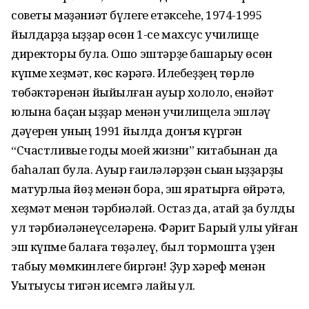
советы мәҙәниәт бүлеге етәксеһе, 1974-1995
йылдарҙа ҡыҙҙар өсөн 1-се махсус училище
директоры була. Ошо эштәрҙе башҡарыу өсөн
күпме хеҙмәт, көс кәрәгә. Илебеҙҙең төрлө
төбәктәренән йыйылған ауыр холоҡло, енәйәт
юлына баҫҡан ҡыҙҙар менән училищела эшләү
дәүерен уның 1991 йылда донъя күргән
“Счастливые годы моей жизни” китабынан да
баһалап була. Ауыр ғаиләләрҙән сыҡҡан ҡыҙҙарҙы
матурлыҡҡа йөҙ менән бора, эш яратырға өйрәтә,
хеҙмәт менән тәрбиәләй. Остаз да, атай ҙа булды
ул тәрбиәләнеүселәренә. Фәрит Барый улы ҡуйған
эш күпме балаға төҙәлеү, был тормошта үҙен
табыу мөмкинлеге биргән! Ҙур хәреф менән
Уҡытыусы тигән исемгә лайыҡ ул.