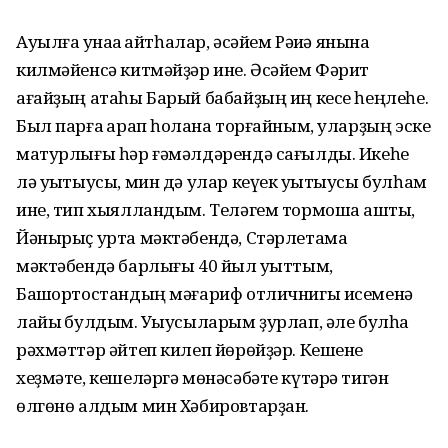
Ауылға ҡунаҡҡа ҡайтһалар, әсәйем Рәҡиә янына
килмәйенсә китмәйҙәр ине. Әсәйем Фәрит
ағайҙың атаһы Барый бабайҙың иң кесе һеңлеһе.
Был парға ҡарап һоҡлана торғайным, уларҙың эске
матурлығы һәр ғәмәлдәрендә сағылды. Икеһе
лә уҡытыусы, мин дә улар кеүек уҡытыусы булһам
ине, тип хыялландым. Теләгем тормошҡа ашты,
Йәнырыҫ урта мәктәбендә, Стәрлетамаҡ
мәктәбендә барлығы 40 йыл уҡыттым,
Башҡортостандың мәғариф отличнигы исеменә
лайыҡ булдым. Уҡыусыларым ҙурлап, әле булһа
рәхмәттәр әйтеп килеп йөрөйҙәр. Кешене
хеҙмәте, кешеләргә мөнәсәбәте күтәрә тигән
өлгөнө алдым мин Хәбировтарҙан.