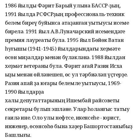
1986 йылды Фәрит Барый улына БАССР-ҙың,
1991 йылда РСФСРҙың профессиональ-техник
белем биреү буйынса атҡаҙанған уҡытыусы исеме
бирелә. 1991 йыл А.В.Луначарский исемендәге
премия лауреаты була. 1995 йыл Бөйөк Ватан
һуғышы (1941-1945) йылдарындағы хеҙмәте
өсөн миҙалдар менән бүләкләнә. 1988 йылдан
хеҙмәт ветераны була. Фәрит ағай Разия Исхаҡ
ҡыҙы менән өйләнешеп, өс ул тәрбиәләп үҫтерҙе.
Разия апай ҙа юғары белемле уҡытыусы, 1969-
1990 йылдарҙа
халыҡ депутаттарының Ишембай райсоветы
секретары булып эшләне. Улар һоҡланғыс татыу
ғаилә ине. Оло улы нефтсе, икенсеһе - юрист,
инженер, өсөнсөһө бына хәҙер Башҡортостаныбыҙ
Башлығы.