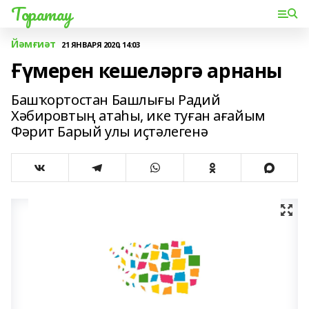
Торатау
Йәмғиәт
21 ЯНВАРЯ 2020, 14:03
Ғүмерен кешеләргә арнаны
Башҡортостан Башлығы Радий
Хәбировтың атаһы, ике туған ағайым
Фәрит Барый улы иҫтәлегенә