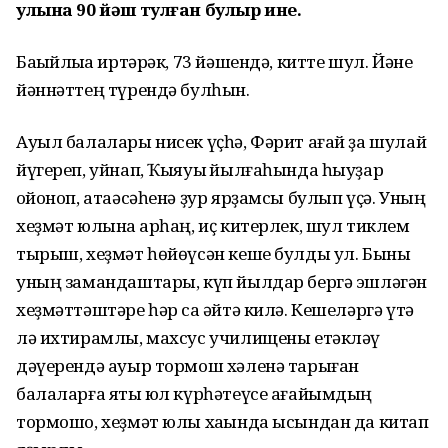
улына 90 йәш тулған булыр ине.
Баҡыйлыҡҡа иртәрәк, 73 йәшендә, китте шул. Йәне
йәннәттең түрендә булһын.
Ауыл балалары нисек үҫһә, Фәрит ағай ҙа шулай
йүгереп, уйнап, Ҡыяуыҡ йылғаһында һыуҙар
ҡойоноп, атаәсәһенә ҙур ярҙамсы булып үҫә. Уның
хеҙмәт юлына ҡарһаң, иҫ китерлек, шул тиклем
тырыш, хеҙмәт һөйөүсән кеше булды ул. Быны
уның замандаштары, күп йылдар бергә эшләгән
хеҙмәттәштәре һәр саҡ әйтә килә. Кешеләргә үтә
лә ихтирамлы, махсус училищены етәкләү
дәүерендә ауыр тормош хәленә тарыған
балаларға яҡты юл күрһәтеүсе ағайымдың
тормошо, хеҙмәт юлы хаҡында ысындан да китап