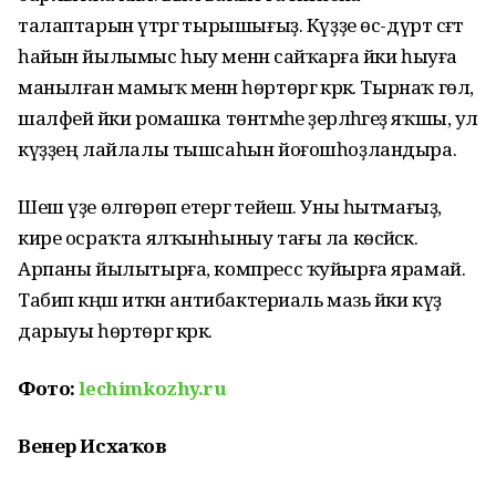
талаптарын үтәргә тырышығыҙ. Күҙҙе өс
-дүрт сәғәт
һайын йылымыс һыу менән сайҡарға йәки һыуға
манылған мамыҡ менән һөртөргә кәрәк. Тырнаҡ гөл,
шалфей йәки ромашка төнәтмәһе әҙерләһәгеҙ яҡшы, ул
күҙҙең лайлалы тышсаһын йоғошһоҙландыра.
Шеш үҙе өлгөрөп етергә тейеш. Уны һытмағыҙ,
кире осраҡта ялҡынһыныу тағы ла көсәйәсәк.
Арпаны йылытырға, компресс ҡуйырға ярамай.
Табип кәңәш иткән антибактериаль мазь йәки күҙ
дарыуы һөртөргә кәрәк.
Фото:
lechimkozhy.ru
Венер Исхаҡов