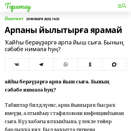
Торатау
Йәмғиәт
20 ЯНВАРЯ 2020, 14:35
Арпаны йылытырға ярамай
Ҡайһы берәүҙәргә арпа йыш сыға. Бының
сәбәбе нимәлә һуң?
Ҡайһы берәүҙәргә арпа йыш сыға. Бының
сәбәбе нимәлә һуң?
Табиптар билдәләүенсә, арпа йышыраҡ бысраҡ
инеүҙән, алтынһыу стафилококк инфекцияһынан
сыға. Күҙ ҡабағы ялҡынһына, үлекле төйөр
барлыҡҡа килә. Был ваҡытта гигиена