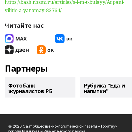
https://bash.rbsmi.ru/articles/s-l-m-t-bulayy/Arpani-
yilitir-a-yaramay-82764/
Читайте нас
Партнеры
Фотобанк
Рубрика "Еда и
журналистов РБ
напитки"
© 2026 Сайт общественно-политической газеты «Торатау»
города Ишимбая и Ишимбайского района