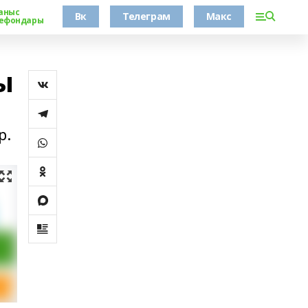
аныс
Вк
Телеграм
Макс
ефондары
ы
р.