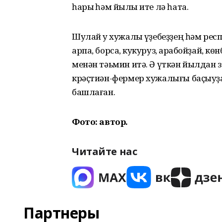
һарыҡ һәм йылҡы ите лә һата.
Шулай уҡ хужалыҡ үҙебеҙҙең һәм ре
арпа, борсаҡ, кукуруз, ҡарабойҙай, 
менән тәьмин итә. Ә үткән йылдан 
крәҫтиән-фермер хужалығы баҫыуҙа
башлаған.
Фото: автор.
Читайте нас
Партнеры