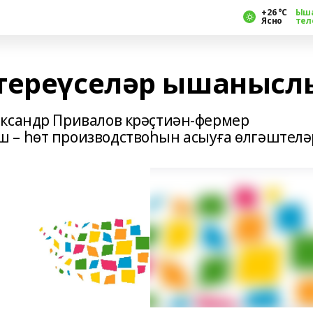
+26 °С
Ыш
Ясно
тел
штереүселәр ышанысл
ександр Привалов крәҫтиән-фермер
 – һөт производствоһын асыуға өлгәштелә