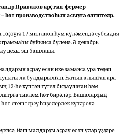
сандр Привалов крәҫтиән-фермер
 һөт производствоһын асыуға өлгәштеләр.
н төҙөүгә 17 миллион һум күләмендә субсидия
граммаһы буйынса бүленә. Ә декабрь
ыу цехы эш башланы.
алдарын аҫрау өсөн ике заманса ҡура төҙөп
пункты ла булдырылған. Һатып алынған ҡара-
ң 12-һе күптән түгел быҙаулаған һәм
 литрға тиклем һөт бирәләр. Башҡаларҙың
ң һөт етештереү һиҙелерлек күтәрелә
енсә, йәш малдарҙы аҫрау өсөн улар үҙҙәре