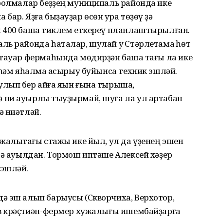
оролмалар беҙҙең муниципаль районда ике
ар. Яҙға быҙауҙар өсөн ҡура төҙөү ҙә
 400 башҡа тиклем еткереү планлаштырылған.
ь районда һаталар, шулай уҡ Стәрлетамаҡ һөт
-тауар фермаһында мөдирҙән башҡа тағы ла ике
 һәм яһалма ҡасырыу буйынса техник эшләй.
лып бер айға яҡын ғына тырыша,
ни ауырлыҡ тыуҙырмай, шуға ла ул артабан
ә ниәтләй.
жалыҡтағы стажы ике йыл, ул да үҙенең эшен
дә ауылдан. Тормош иптәше Алексей хәҙер
 эшләй.
ә эш алып барыусы (Скворчиха, Верхотор,
ов крәҫтиән-фермер хужалығы ишембайҙарға