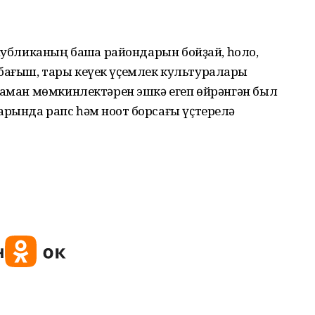
спубликаның башҡа райондарын бойҙай, һоло,
көнбағыш, тары кеүек үҫемлек культуралары
заман мөмкинлектәрен эшкә егеп өйрәнгән был
рында рапс һәм ноҡот борсағы үҫтерелә