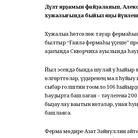
Дәүләт ярҙамын файҙаланып, Алек
хужалығында быйыл яңы йүнәлеш –
Хужалыҡҡа һөтсөлөк-тауар фермаһы
былтыр “Ғаилә фермаһы үҫеше” про
аҙағында Скворчиха ауылында һау
Йыл эсендә бында шулай уҡ һыйыр м
өлгөрттөләр, үҙҙәренең мал һуйыу 
сыбар голштин тоҡомло 106 һыйырҙы
һауҙырта башлаған – тәүлегенә 200
быҙаулау ваҡытын көтәләр, унан һу
башлаясаҡ.
Ферма мөдире Азат Зәйнуллин әйтеү