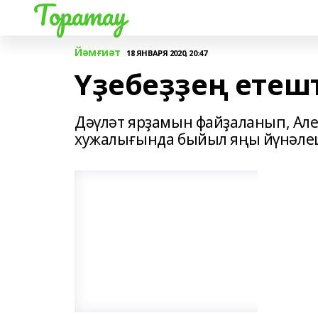
Торатау
Йәмғиәт
18 ЯНВАРЯ 2020, 20:47
Үҙебеҙҙең ете
Дәүләт ярҙамын файҙаланып, Ал
хужалығында быйыл яңы йүнәлеш