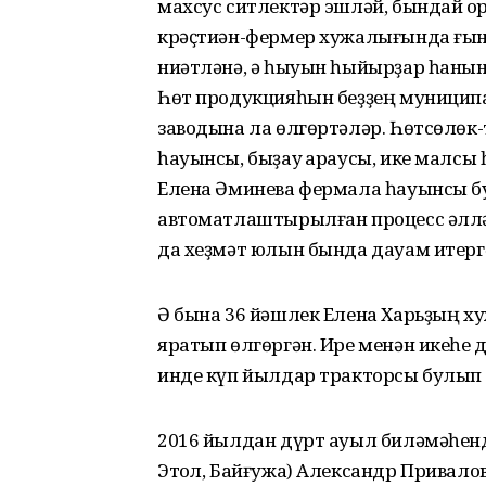
махсус ситлектәр эшләй, бындай ҡ
крәҫтиән-фермер хужалығында ғына б
ниәтләнә, ә һыуын һыйырҙар һанын
Һөт продукцияһын беҙҙең муниципал
заводына ла өлгөртәләр. Һөтсөлөк
һауынсы, быҙау ҡараусы, ике малсы
Елена Әминева фермала һауынсы бу
автоматлаштырылған процесс әллә 
да хеҙмәт юлын бында дауам итерг
Ә бына 36 йәшлек Елена Харьҙың ху
яратып өлгөргән. Ире менән икеһе 
инде күп йылдар тракторсы булып
2016 йылдан дүрт ауыл биләмәһенд
Этҡол, Байғужа) Александр Привал