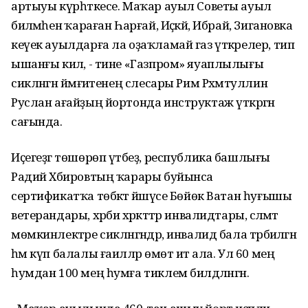
артыуы күрһәткесе. Маҡар ауыл Советы ауыл
биләмәһенә ҡараған Һарғай, Иҫәкәй, Ибрай, Зигановка
кеүек ауылдарға ла оҙаҡламай газ үткәрелер, тип
ышанғы килә, - тине «Газпром» яуаплылығы
сикләнгән йәмғиәтенең слесары Рим Рәхмәтуллин
Руслан ағайҙың йортонда инструктаж үткәргән
сағында.
Иҫегеҙгә төшөрөп үтәбеҙ, республика башлығы
Радий Хәбировтың ҡарары буйынса
сертификатҡа төбәктә йәшәүсе Бөйөк Ватан һуғышы
ветерандары, хәрби хәрәкәттәр инвалидтары, сәләмәт
мөмкинлектәре сикләнгәндәр, инвалид бала тәрбиәләгән
һәм күп балалы ғаиләләр өмөт итә ала. Ул 60 мең
һумдан 100 мең һумға тиклем билдәләнгән.