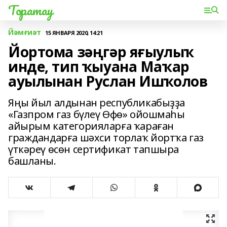
Торатау
Йәмғиәт
15 ЯНВАРЯ 2020, 14:21
Йортома зәңгәр яғыулыҡ
инде, тип ҡыуана Маҡар
ауылынан Руслан Ишҡолов
Яңы йыл алдынан республикабыҙҙа
«Газпром газ бүлеү Өфө» ойошмаһы
айырым категорияларға ҡараған
граждандарға шәхси торлаҡ йортҡа газ
үткәреү өсөн сертификат тапшыра
башланы.