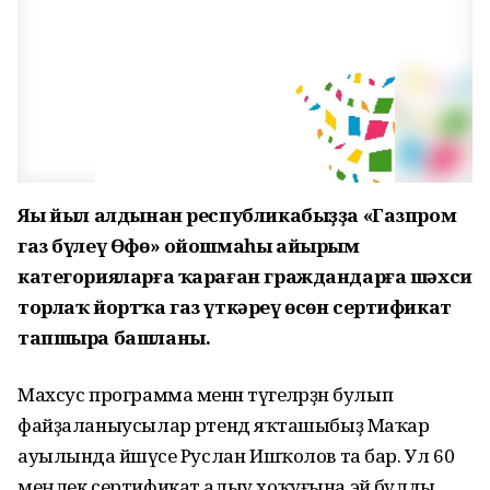
Яңы йыл алдынан республикабыҙҙа «Газпром
газ бүлеү Өфө» ойошмаһы айырым
категорияларға ҡараған граждандарға шәхси
торлаҡ йортҡа газ үткәреү өсөн сертификат
тапшыра башланы.
Махсус программа менән тәүгеләрҙән булып
файҙаланыусылар рәтендә яҡташыбыҙ Маҡар
ауылында йәшәүсе Руслан Ишҡолов та бар. Ул 60
меңлек сертификат алыу хоҡуғына эйә булды.