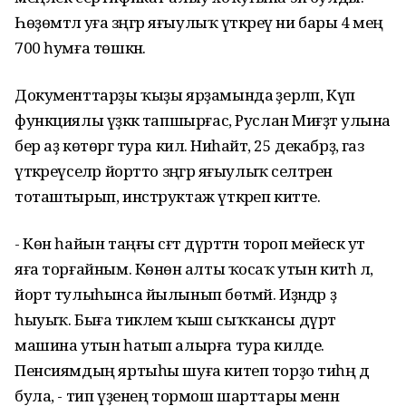
Һөҙөмтәлә уға зәңгәр яғыулыҡ үткәреү ни бары 4 мең
700 һумға төшкән.
Документтарҙы ҡыҙы ярҙамында әҙерләп, Күп
функциялы үҙәккә тапшырғас, Руслан Миғәҙәт улына
бер аҙ көтөргә тура килә. Ниһайәт, 25 декабрҙә, газ
үткәреүселәр йортто зәңгәр яғыулыҡ селтәренә
тоташтырып, инструктаж үткәреп китте.
- Көн һайын таңғы сәғәт дүрттән тороп мейескә ут
яға торғайным. Көнөнә алты ҡосаҡ утын китһә лә,
йорт тулыһынса йылынып бөтмәй. Иҙәндәр ҙә
һыуыҡ. Быға тиклем ҡыш сыҡҡансы дүрт
машина утын һатып алырға тура килде.
Пенсиямдың яртыһы шуға китеп торҙо тиһәң дә
була, - тип үҙенең тормош шарттары менән