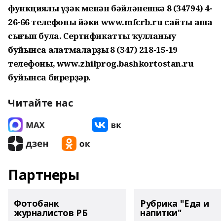
функциялы үҙәк менән бәйләнешкә 8 (34794) 4-
26-66 телефоны йәки www.mfcrb.ru сайты аша
сығып була. Сертификатты ҡулланыу
буйынса аңлатмаларҙы 8 (347) 218-15-19
телефоны, www.zhilprog.bashkortostan.ru
буйынса бирерҙәр.
Читайте нас
Партнеры
Фотобанк
Рубрика "Еда и
журналистов РБ
напитки"