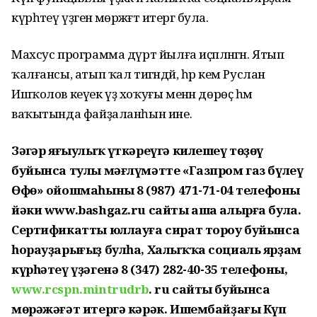
күрһәтеү үҙәгенә мөрәжәғәт итергә була.
Махсус программа дүрт йылға иҫәпләнгән. Ятып
ҡалғансы, атып ҡал тигәндәй, һәр кем Руслан
Ишҡолов кеүек үҙ хоҡуғы менән дөрөҫ һәм
ваҡытында файҙаланһын ине.
Зәңгәр яғыулыҡ үткәреүгә килешеү төҙөү
буйынса тулы мәғлүмәтте «Газпром газ бүлеү
Өфө» ойошмаһының 8 (987) 471-71-04 телефоны
йәки www.bashgaz.ru сайты аша алырға була.
Сертификатты юллауға сират тороу буйынса
һорауҙарығыҙ булһа, Халыҡҡа социаль ярҙам
күрһәтеү үҙәгенә 8 (347) 282-40-35 телефоны,
www.rcspn.mintrudrb
. ru сайты буйынса
мөрәжәғәт итергә кәрәк. Ишембайҙағы Күп