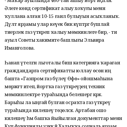
- Маҡар ауылында 460-тан ашыу йорт иҫәпләнә.
Әлеге көндә сертификат алыу хоҡуғы менән
ҡуллана алған 10-15 ғаилә булыуын асыҡланыҡ.
Дәүләт ярҙамы улар кеүек бик күптәргә бушлай
тиерлек газ үткәреп ҡалыу мөмкинлеге бирә, - ти
ауыл Советы хакимиәте башлығы Эльвира
Иманғолова.
Һанап үтелгән льготалы биш категрияға ҡараған
граждандарға сертификатты юллау өсөн иң
башта «Газпром газ бүлеү Өфө» ойошмаһына
мөрәжәғәт итеп, йортҡа газ үткәреүҙең техник
мөмкинлектәре тураһында белешергә кәрәк.
Барыһы ла ыңғай булған осраҡта газ үткәреү
тураһында килешеү төҙөләсәк. Артабан ошо
килешеү һәм башҡа йыйылған документтар менән
Күп функциялы үҙәккә йә Халыҡҡа социаль ярҙам