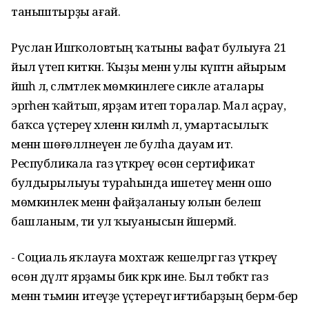
таныштырҙы ағай.
Руслан Ишҡоловтың ҡатыны вафат булыуға 21
йыл үтеп киткән. Ҡыҙы менән улы күптән айырым
йәшәһә лә, сәләмәтлек мөмкинлеге сикле аталары
эргәһенә ҡайтып, ярҙам итеп торалар. Мал аҫрау,
баҡса үҫтереү хәленән килмәһә лә, умартасылыҡ
менән шөғөлләнеүен әле булһа дауам итә.
Республикала газ үткәреү өсөн сертификат
булдырылыуы тураһында ишетеү менән ошо
мөмкинлек менән файҙаланыу юлын белешә
башланым, ти ул ҡыуанысын йәшермәй.
- Социаль яҡлауға мохтаж кешеләргә газ үткәреү
өсөн дәүләт ярҙамы бик кәрәк ине. Был төбәктә газ
менән тәьмин итеүҙе үҫтереүгә иғтибарҙың бермә-бер