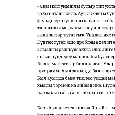
- Яңы Йыл уңышлы булыр тип уйла
ваҡыт яҡшы килә. Ауыл Советы буй
фельдшер акушерлыҡ пункты төҙөлә
тапшырылып, халыҡҡа үҙ ишектәрен
ғына эштәр ҡуҙғаттыҡ. Ундағы ике
Күптән түгел ошо проблема хәл ит
алмаштырып ҡуясаҡбыҙ. Ошо эште б
янғын һүндереү машинаһы бүленер ти
йылға маҡсаттар билдәләгән. Улар
программаһы ярҙамында балалар с
Был ауылда быға тиклем ундай май
хыялы тормошҡа ашһын ине. Шулай 
һәр ваҡыттағыса иғтибарҙан ситтә 
Барыһын да етеп килгән Яңы йыл
һаулыҡ, ғаиләләренә именлек, алд