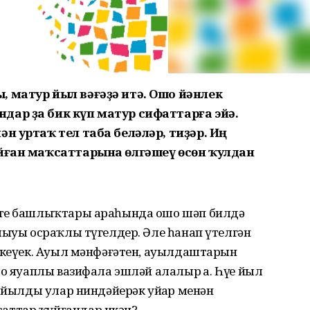
 матур йыл вәғәҙә итә. Ошо йәнлек
дар ҙа бик күп матур сифаттарға эйә.
н уртаҡ тел таба беләләр, тиҙәр. Иң
уйған маҡсаттарына өлгәшеү өсөн ҡулдан
әте башлыҡтары араһында ошо шәп билдә
лыуы осраҡлы түгелдер. Әле һанап үтелгән
а кеүек. Ауыл мәнфәғәтен, ауылдаштарын
о яуаплы вазифала эшләй алалыр ҙа. Һүҙҙе йыл
0 йылды улар ниндәйерәк уйҙар менән
аттар ҡуйғандар икән?