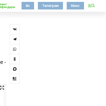
аныс
Вк
Телеграм
Макс
ефондары
е -