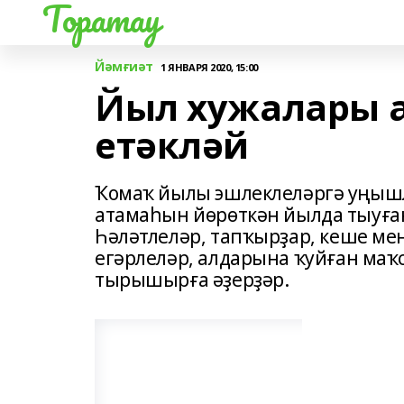
Торатау
Йәмғиәт
1 ЯНВАРЯ 2020, 15:00
Йыл хужалары 
етәкләй
Ҡомаҡ йылы эшлеклеләргә уңышлы
атамаһын йөрөткән йылда тыуғанд
Һәләтлеләр, тапҡырҙар, кеше мен
егәрлеләр, алдарына ҡуйған маҡ
тырышырға әҙерҙәр.