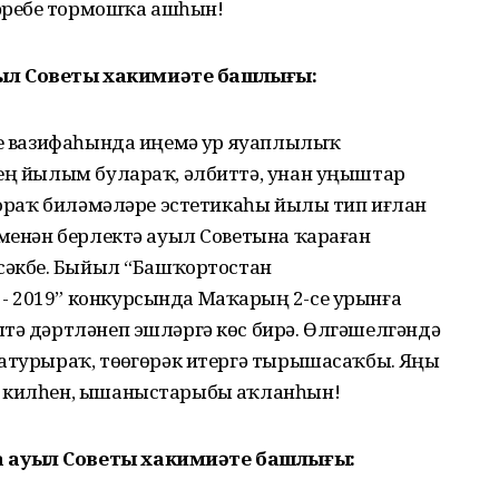
тәребеҙ тормошҡа ашһын!
ыл Советы хакимиәте башлығы:
се вазифаһында иңемә ҙур яуаплылыҡ
дең йылым булараҡ, әлбиттә, унан уңыштар
 Тораҡ биләмәләре эстетикаһы йылы тип иғлан
 менән берлектә ауыл Советына ҡараған
сәкбеҙ. Быйыл “Башҡортостан
 2019” конкурсында Маҡарҙың 2-се урынға
штә дәртләнеп эшләргә көс бирә. Өлгәшелгәндә
атурыраҡ, төҙөгөрәк итергә тырышасаҡбыҙ. Яңы
п килһен, ышаныстарыбыҙ аҡланһын!
 ауыл Советы хакимиәте башлығы: