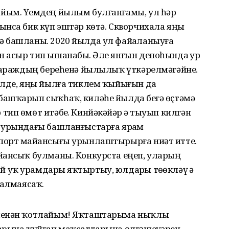
йым. Үҙемдең йылым булғанғамы, ул һәр
ынса бик күп эштәр көтә. Скворчихала яңы
 башланы. 2020 йылда ул файҙаланыуға
 асыр тип ышанабыҙ. Әле янғын депоһында ҙур
 гараждың береһенә йылылыҡ үткәрелмәгәйне.
елде, яңы йылға тиклем ҡыйығын да
ашҡарып сыҡһаҡ, киләһе йылда беҙгә өҫтәмә
п өмөт итәбеҙ. Кинйәкәйҙәр ҙә тыуып килгән
 урындағы башланғыстарға ярҙам
порт майҙансығы урынлаштырырға ниәт итте.
ҙансыҡ булманы. Конкурста еңеп, уларҙың
уҡ урамдарҙы яҡтыртыу, юлдарҙы төҙөкләү ҙә
ҡалмаясаҡ.
 менән ҡотлайым! Яҡташтарыма ныҡлы
арына ҡуйған маҡсаттарына өлгәшеүҙәрен