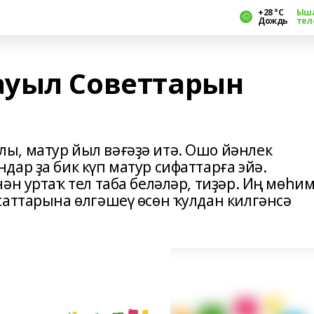
+28 °С
Ыш
Дождь
тел
ауыл Советтарын
, матур йыл вәғәҙә итә. Ошо йәнлек
ар ҙа бик күп матур сифаттарға эйә.
ән уртаҡ тел таба беләләр, тиҙәр. Иң мөһим
саттарына өлгәшеү өсөн ҡулдан килгәнсә