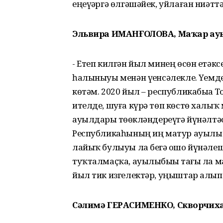
еңеүҙәргә өлгәшәйек, уйлаған ниәт
Эльвира ИМАНҒОЛОВА, Маҡар ау
- Етеп килгән йыл минең өсөн етәк
һалыныуы менән үҙенсәлекле. Үҙем
көтәм. 2020 йыл – республикабыҙҙа
ителде, шуға күрә төп көстө халыҡ
ауылдарҙы төҙөкләндереүгә йүнәлтә
Республикаһының иң матур ауылы -
лайыҡ булыуы ла беҙгә ошо йүнәле
туҡталмаҫҡа, ауылыбыҙҙы тағы ла м
йыл тик изгелектәр, уңыштар алы
Сәлимә ГЕРАСИМЕНКО, Скворчиха