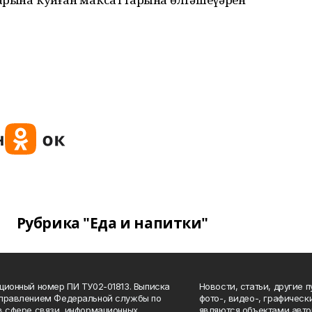
Рубрика "Еда и напитки"
ционный номер ПИ ТУ02-01813. Выписка
Новости, статьи, другие 
Управлением Федеральной службы по
фото-, видео-, графичес
в сфере связи, информационных
являются объектами авто