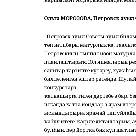
Ольга МОРОЗОВА, Петровск ауыл
- Петровск ауыл Советы ауыл биләм
төп иғтибарҙы матурлыҡҡа, таҙалыҡ
Петровскиҙың тышҡы йөҙөн матурлау
планлаштырҙыҡ. Юл япмаларын рем
санитар тәртипте күтәреү, хужаһыҙ 
билдәләнгән эштәр рәтендә. Шулай
конкурстарҙа
ҡатнашырға тигән дәртебеҙ ҙә бар.
иткәндә хатта йондоҙҙар ҙа ярҙам и
ысҡындырырға ярамай тип уйлайы
ҡабул итегеҙ, ҡәҙерле яҡташтарым,
булһын, һәр йортҡа бик күп шатл