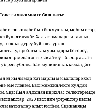
 Советы хакимиәте башлығы:
әһе өсөн киләһе йыл бик яуаплы, мөһим осор,
ҡа йүнәлтәсәкбеҙ. Халыҡ өмәләренә таянып,
, төҙөкләндереү буйынса ҙур эш
онтлау, проблемалы урындарҙы бөтөрөү,
биналар менән эште көсәйтеү – былар ҙа алға
 уҡ республика һәм муниципаль кимәлдәге
 Үҙемдең йылымда ҡатмарлы мәсьәләләрҙе хәл
теренә өмөтләнәм. Был мөмкинлекте ҡулдан
м. Яңы Йыл алдынан иң ихлас теләктәремде
 ауылдаштар! 2020 йыл изге үҙгәрештәр йылы
ыҡлы ваҡиғалар алып килһен. Яңынаняңы