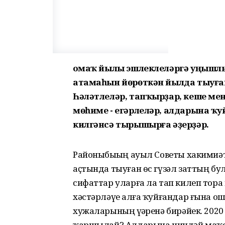
Ҡомаҡ йылы эшлеклеләргә уңышлы,
атамаһын йөрөткән йылда тыуған
Һәләтлеләр, тапҡырҙар, кеше менә
мөһиме - егәрлеләр, алдарына ҡ
килгәнсә тырышырға әҙерҙәр.
Районыбыҙҙың ауыл Советы хакими
аҫтында тыуған өс гүзәл заттың бу
сифаттар уларға ла тап килеп тор
хәстәрләүҙе алға ҡуйғандар ғына ош
хужаларының үҙҙәренә бирәйек. 202
ҡаршылай? Алдарына ниндәй маҡс