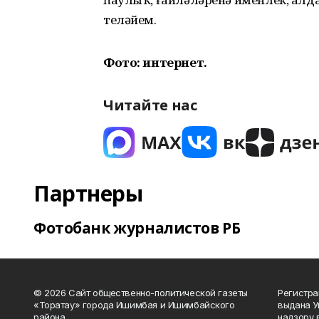
теләйем.
Фото: интернет.
Читайте нас
Партнеры
Фотобанк журналистов РБ
© 2026 Сайт общественно-политической газеты
Регистра
«Торатау» города Ишимбая и Ишимбайского
выдана 
района
надзору 