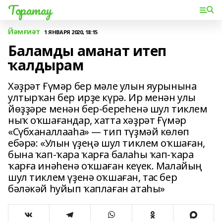
Торатау
Йәмғиәт
1 ЯНВАРЯ 2020, 18:15
Баламды аманат итеп
ҡалдырам
Хәҙрәт Ғүмәр бер мәле улын яурынына
ултырҡан бер ирҙе күрә. Ир менән улы
йөҙҙәре менән бер-береһенә шул тиклем
ныҡ оҡшағандар, хатта хәҙрәт Ғүмәр
«Сүбханаллааһа» — тип түҙмәй көлөп
ебәрә: «Улын үҙеңә шул тиклем оҡшаған,
бына ҡап-ҡара ҡарға балаһы ҡап-ҡара
ҡарға инәһенә оҡшаған кеүек. Малайың
шул тиклем үҙенә оҡшаған, тас бер
бәләкәй һуйып ҡаплаған атаһы»