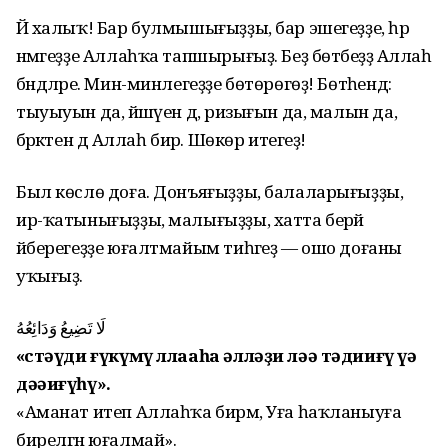
Йә халыҡ! Бар булмышығыҙҙы, бар эшегеҙҙе, һәр
нәмәгеҙҙе Аллаһҡа тапшырығыҙ. Беҙ бөтәбеҙҙә Аллаһ
бәндәләре. Мин-минлегеҙҙе бөтөрөгөҙ! Бөтәһендә:
тыуыуын да, йәшәүен дә, ризығын да, малын да,
бәрәкәтен дә Аллаһ бирә. Шөкөр итегеҙ!
Был көслө доға. Донъяғыҙҙы, балаларығыҙҙы,
ир-ҡатынығыҙҙы, малығыҙҙы, хатта берәй
әйберегеҙҙе юғалтмайым тиһәгеҙ — ошо доғаны
уҡығыҙ.
لَا تَضِيعُ وَدَائِعُهُ
«Әстәүди ғүкүмү ллааһа әлләҙи ләә тәдииғү үә
дәәиғүһү».
«Аманат итеп Аллаһҡа бирәм, Уға һаҡланыуға
бирелгән юғалмай».