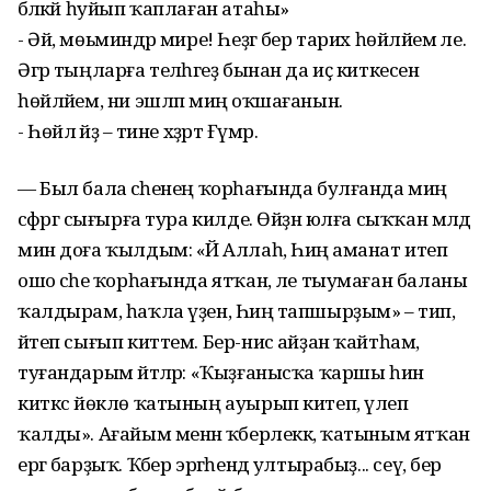
бәләкәй һуйып ҡаплаған атаһы»
- Әй, мөьминдәр әмире! Һеҙгә бер тарих һөйләйем әле.
Әгәр тыңларға теләһәгеҙ бынан да иҫ киткесен
һөйләйем, ни эшләп миңә оҡшағанын.
- Һөйлә әйҙә – тине хәҙрәт Ғүмәр.
— Был бала әсәһенең ҡорһағында булғанда миңә
сәфәргә сығырға тура килде. Өйҙән юлға сыҡҡан мәлдә
мин доға ҡылдым: «Йә Аллаһ, Һиңә аманат итеп
ошо әсәһе ҡорһағында ятҡан, әле тыумаған баланы
ҡалдырам, һаҡла үҙен, Һиңә тапшырҙым» – тип,
әйтеп сығып киттем. Бер-нисә айҙан ҡайтһам,
туғандарым әйтәләр: «Ҡыҙғанысҡа ҡаршы һин
киткәс йөклө ҡатының ауырып китеп, үлеп
ҡалды». Ағайым менән ҡәберлеккә, ҡатыным ятҡан
ергә барҙыҡ. Ҡәбер эргәһендә ултырабыҙ... сеү, бер