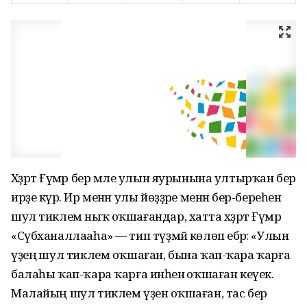
Хәҙрәт Ғүмәр бер мәле улын яурынына ултырҡан бер
ирҙе күрә. Ир менән улы йөҙҙәре менән бер-береһенә
шул тиклем ныҡ оҡшағандар, хатта хәҙрәт Ғүмәр
«Сүбханаллааһа» — тип түҙмәй көлөп ебәрә: «Улын
үҙеңә шул тиклем оҡшаған, бына ҡап-ҡара ҡарға
балаһы ҡап-ҡара ҡарға инәһенә оҡшаған кеүек.
Малайың шул тиклем үҙенә оҡшаған, тас бер