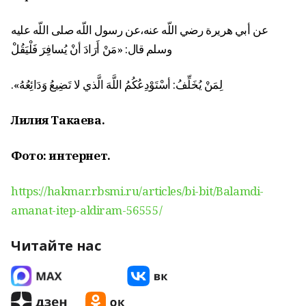
عن أبي هريرة رضي اللّه عنه،عن رسول اللّه صلى اللّه عليه
وسلم قال‏
:‏ ‏«‏
مَنْ أَرَادَ أنْ يُسافِرَ فَلْيَقُلْ
لِمَنْ يُخَلِّفُ‏
:‏
أسْتَوْدِعُكُمُ اللَّهَ الَّذي لا تَضِيعُ وَدَائِعُهُ‏
»‏‏.‏
Лилия Такаева.
Фото: интернет.
https://hakmar.rbsmi.ru/articles/bi-bit/Balamdi-
amanat-itep-aldiram-56555/
Читайте нас