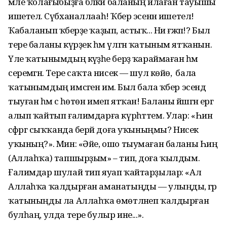
мәле ҡолағыбыҙға бәләкәй баланың илаған тауышы
ишетелә. Сүбханаллааһ! Ҡәбер эсенән ишетелә!
Ҡабаланып ҡәберҙе ҡаҙып, астыҡ... Ни ғәжәп!? Был
тере баланы күрҙек һәм үлгән ҡатыным ятҡанын.
Үле ҡатынымдың кәүҙәһе берҙә ҡараймаған һәм
серемәгән. Тере саҡта нисек — шул көйө, ә бала
ҡатынымдың имсәген имә. Был бала ҡәбер эсендә
тыуған һәм әсә һөтөн имеп ятҡан! Баланы йәшәгән ергә
алып ҡайтып ғалимдарға күрһәттем. Улар: «Һин
сәфәргә сыҡҡанда берәй доға уҡыныңмы? Нисек
уҡының?». Мин: «Әйе, ошо тыумаған баланы Һиңә
(Аллаһҡа) тапшырҙым» – тип, доға ҡылдым.
Ғалимдар шулай тип яуап ҡайтарҙылар: «Ал
Аллаһҡа ҡалдырған аманатыңды — улыңды, әгәр
ҡатыныңды ла Аллаһҡа өмөтләнеп ҡалдырған
булһаң, улда тере булыр ине...».