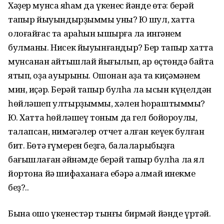
Хәҙер мунса яҡһам да үкенес йәнде өтә: берәй
тапҡыр йыуындырҙыммы уны? Юҡ шул, хатта
олоғайғас та арҡаһын ышҡырға ла ингәнем
булманы. Нисек йыуынғандыр? Бер тапҡыр хатта
мунсанан ҡайтышлай йығылып, ҡар өҫтөндә байтаҡ
ятып, оҙаҡ ауырыны. Ошонан аҙаҡ та киҫәмәнем
мин, иҫәр. Берәй тапҡыр булһа ла ысын күңелдән
һөйләшеп ултырҙыммы, хәлен һораштыммы?
Юҡ. Хатта һөйләшеү тоным да гел бойороулы,
талапсан, нимәгәлер отчет алған кеүек булған
бит. Бөтә ғүмерен беҙгә, балаларыбыҙға
бағышлаған ҡәйнәмде берәй тапҡыр булһа ла ял
йортона йә шифаханаға ебәрә алмай инекме
беҙ?..
Бына ошо үкенестәр тынғы бирмәй йәнде үртәй.