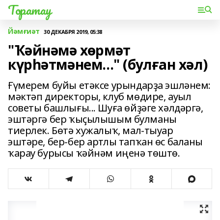
Торатау
Йәмғиәт
30 ДЕКАБРЯ 2019, 05:38
"Ҡәйнәмә хөрмәт
күрһәтмәнем..." (булған хәл)
Ғүмерем буйы етәксе урындарҙа эшләнем:
мәктәп директоры, клуб мөдире, ауыл
советы башлығы... Шуға өйҙәге хәлдәргә,
эштәргә бер ҡыҫылышым булманы
тиерлек. Бөтә хужалыҡ, мал-тыуар
эштәре, бер-бер артлы тапҡан өс баланы
ҡарау бурысы ҡәйнәм иңенә төштө.