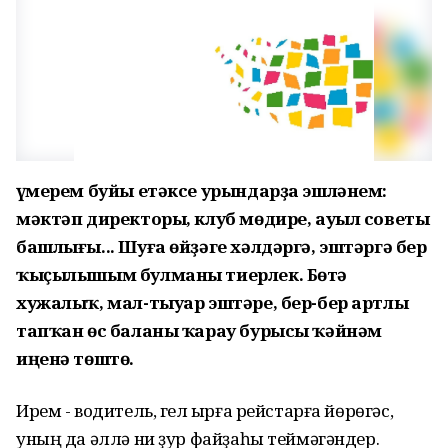
Ғүмерем буйы етәксе урындарҙа эшләнем:
мәктәп директоры, клуб мөдире, ауыл советы
башлығы... Шуға өйҙәге хәлдәргә, эштәргә бер
ҡыҫылышым булманы тиерлек. Бөтә
хужалыҡ, мал-тыуар эштәре, бер-бер артлы
тапҡан өс баланы ҡарау бурысы ҡәйнәм
иңенә төштө.
Ирем - водитель, гел ҡырға рейстарға йөрөгәс,
уның да әллә ни ҙур файҙаһы теймәгәндер.