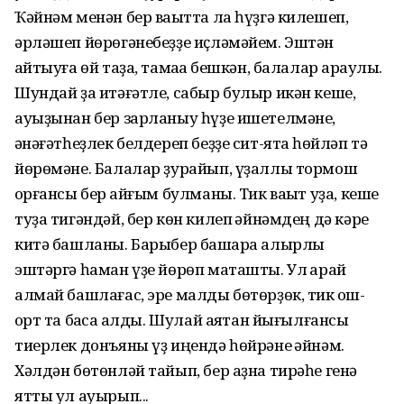
Ҡәйнәм менән бер ваҡытта ла һүҙгә килешеп,
әрләшеп йөрөгәнебеҙҙе иҫләмәйем. Эштән
ҡайтыуға өй таҙа, тамаҡҡа бешкән, балалар ҡараулы.
Шундай ҙа итәғәтле, сабыр булыр икән кеше,
ауыҙынан бер зарланыу һүҙе ишетелмәне,
ҡәнәғәтһеҙлек белдереп беҙҙе сит-ятҡа һөйләп тә
йөрөмәне. Балалар ҙурайып, үҙаллы тормош
ҡорғансы бер ҡайғым булманы. Тик ваҡыт уҙа, кеше
туҙа тигәндәй, бер көн килеп ҡәйнәмдең дә кәре
китә башланы. Барыбер башҡара алырлыҡ
эштәргә һаман үҙе йөрөп маташты. Ул ҡарай
алмай башлағас, эре малды бөтөрҙөк, тик ҡош-
ҡорт та баҡса ҡалды. Шулай аяҡтан йығылғансы
тиерлек донъяны үҙ иңендә һөйрәне ҡәйнәм.
Хәлдән бөтөнләй тайып, бер аҙна тирәһе генә
ятты ул ауырып...