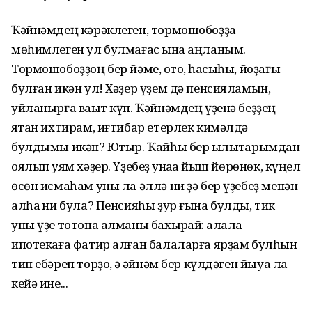
Ҡәйнәмдең кәрәклеген, тормошобоҙҙа
мөһимлеген ул булмағас ҡына аңланым.
Тормошобоҙҙоң бер йәме, ҡото, һаҡсыһы, йоҙағы
булған икән ул! Хәҙер үҙем дә пенсияламын,
уйланырға ваҡыт күп. Ҡәйнәмдең үҙенә беҙҙең
яҡтан ихтирам, иғтибар етерлек кимәлдә
булдымы икән? Юҡтыр. Ҡайһы бер ҡылыҡтарымдан
оялып ҡуям хәҙер. Үҙебеҙ ҡунаҡҡа йыш йөрөнөк, күңел
өсөн исмаһам уны ла әллә ни ҙә бер үҙебеҙ менән
алһаҡ ни була? Пенсияһы ҙур ғына булды, тик
уны үҙе тотона алманы бахырҡай: ҡалала
ипотекаға фатир алған балаларға ярҙам булһын
тип ебәреп торҙоҡ, ә ҡәйнәм бер күлдәген йыуа ла
кейә ине...