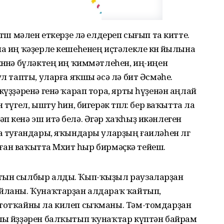
төш мәлен еткерҙе лә елдереп сығып та китте.
а иң ҡәҙерле кешеһенең иҫтәлекле көнө йылына
өнөнә бүләктең иң ҡиммәтлеһен, иң-иңен
ул тапты, уларға яҡшы әсә лә бит Әсмәһе.
күҙҙәренә генә ҡарап тора, ярты һүҙенән аңлай
 түгел, ышту һин, бигерәк төплө: бер ваҡытта ла
п кенә эш итә белә. Әгәр хаҡһыҙ икәнлеген
а туғандары, яҡындары уларҙың ғаиләһен өлгө
ылған ваҡытта Мөхит һыр бирмәҫкә тейеш.
лтын сылбыр алды. Ҡып-ҡыҙыл раузаларҙан
айланы. Ҡунаҡтарҙан алдараҡ ҡайтып,
 тотҡайны ла килеп сыҡманы. Тәм-томдарҙан
лы йөҙҙәрен балҡытып ҡунаҡтар күптән байрам