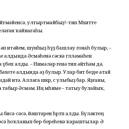
әйтмәйенсә, ултыртмайбыҙ!–тип Мөхитте
ләгән ҡайнағаһы.
 әп итәйем, шунһыҙ һүҙ башлау гонаһ булыр, –
е алдында Әсмәһенә сәскә гөлләмәһен
 үбеп алды. – Нимәләр генә тип әйтһәм дә,
бәхете алдында әҙ булыр. Улар бит беҙҙе атай
әй итә. Аллаға шөкөр, өс улыбыҙ бар. Яҙғаны,
 табыр Әсмәм. Иң мөһиме – татыу булайыҡ,
бисә-сәсә, йәштәрен һөртөп алды. Бүләктең
берсә һоҡланып бер-береһенә ҡараштылар. Ә