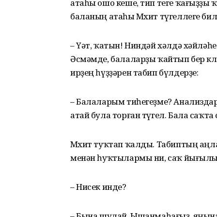
атаһы ошо кеше, тип теге ҡағыҙҙы
баланың атаһы Мөхит түгеллеге би
– Үәт, ҡатын! Ниндәй хәлдә хәйләһе
Әсмәмде, балаларҙы ҡайтып бер кө
ирҙең һүҙҙәрен табип бүлдерҙе:
– Балаларым тиһегеҙме? Анализдар
атай була торған түгел. Бала саҡта
Мөхит туҡтап ҡалды. Табиптың аң
менән һуҡтылармы ни, саҡ йығылы
– Нисек инде?
– Бына шулай. Ышанмаһағыҙ, яңын