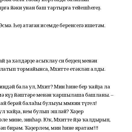
рға йәки унан баш тартырға тейешһегеҙ.
смә. Һеҙ атаған исемде беренсегә ишетәм.
й ҙа хәлдәрҙе асыҡлау өсөн беҙҙең менән
ңлатып тормайынса, Мөхитте етәкләп алды.
Ниндәй бала ул, Мөхит? Мин һине бер ҡайҙа ла
смә күҙ йәштәре менән ҡаршылаша башланы. –
й берәй балаһы булыуы мөмкин түгел!
л ҡайҙа, кем булып эшләй? Хәҙер
мине, зинһар. Юҡ, Мөхитте өйҙә ҡалдырып,
әп бирәм. Ҡәҙерлем, мин һине яратам!!!