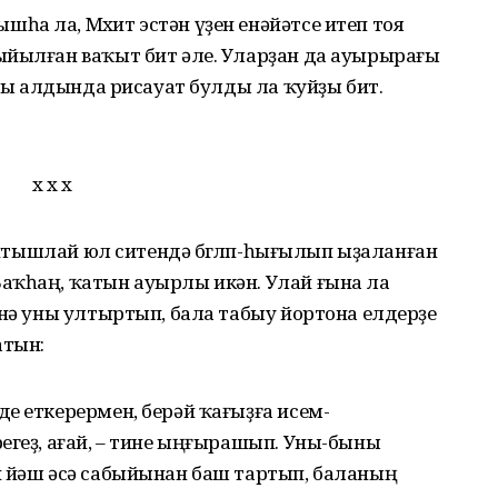
а ла, Мөхит эстән үҙен енәйәтсе итеп тоя
ыйылған ваҡыт бит әле. Уларҙан да ауырырағы
ыны алдында рисауат булды ла ҡуйҙы бит.
х х х
ҡайтышлай юл ситендә бөгөлөп-һығылып ыҙаланған
аҡһаң, ҡатын ауырлы икән. Улай ғына ла
енә уны ултыртып, бала табыу йортона елдерҙе
атын:
е еткерермен, берәй ҡағыҙға исем-
егеҙ, ағай, – тине ыңғырашып. Уны-быны
н йәш әсә сабыйынан баш тартып, баланың