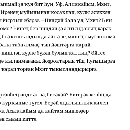
ыҡмай ҙа ҡуя бит һуң! Уф, Аллаҡайым, Мөхит,
өрөндө. Иренең муйынынан ҡосаҡлап, ҡулы эләккән
 йыртып ебәрҙе. – Ниндәй бала ул, Мөхит? Һин
омо? Һинең бер ниндәй ҙә алтындарың кәрәк
ә, бөтә кеше алдында әйт әле, минең тыуған көнөмә
бала таба алмаҫ, тип йәштәргә ҡарай
 нишләп күҙле бүкән булып ҡаттың? Әйтсе
рҙә ҡыланмағаны, йоҙроҡтарын төйөп, һуғышырға
 ҡарап торған Мөхит тынысландырырға
әнһең инде әллә, бисәкәй? Бигерәк көслөһөң дә
ә ҡурҡыныс түгел. Берәй яңылышлыҡ килеп
ҡ. Асыҡлайым да ҡайтам мин хәҙер.
ән сығып китте.