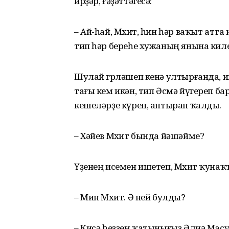
ирҙәр, ғәҙәттәгесә:
– Ай-һай, Мөхит, һин һәр ваҡыт атта 
тип һәр береһе хужаның янына ки
Шулай гөрләшеп кенә ултырғанда,
тағы кем икән, тип Әсмә йүгереп б
кешеләрҙе күреп, аптырап ҡалды.
– Хәйев Мөхит бында йәшәйме?
Үҙенең исемен ишетеп, Мөхит ҡуна
– Мин Мөхит. Ә ней булды?
– Кисә һеҙҙең ҡатынығыҙ Әлиә Мас