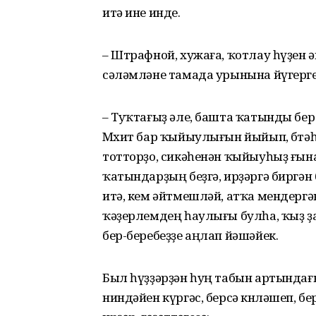
итә ине инде.
– Штрафной, хужаға, ҡотлау һүҙен 
сәләмләне тамада урынына йүгерге
– Туҡтағыҙ әле, башта ҡатынды бер
Мөхит бар ҡыйыулығын йыйып, бөтәһ
тотторҙо, сикәһенән ҡыйыуһыҙ ғына
ҡатындарҙың беҙгә, ирҙәргә биргән 
итә, кем әйтмешләй, атҡа мендергәнд
ҡәҙерлемдең һаулығы булһа, ҡыҙ ҙа
бер-беребеҙҙе аңлап йәшәйек.
Был һүҙҙәрҙән һуң табын артындағы 
ниндәйен күргәс, берсә көнләшеп, 