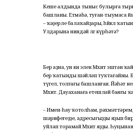
Кеше алдында тыныс булырға тырышһ
башланы. Етмәһә, туған-тыумаса й
– ҡәҙерле балаҡайҙары, һөйөклө ҡат
Улдарына ниндәй өлгө күрһәтә?
Бер аҙна, ун көн элек Мөхит эштән 
бер ҡатынды шәйләп туҡтағайны. Б
түгел, толғағы башланған. Йәһәт к
Мөхит. Дауаханаға етешләй баяғы ҡ
– Имен-һау ҡотолһам, рәхмәттәремд
шәрифегеҙҙе, адресығыҙҙы яҙып бир
уйлап торамай Мөхит яҙҙы. Һуңына