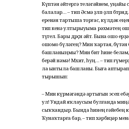
Күптән әйтергә теләгәйнем, уңайы с
балалар… – тип Әсмә өҙөлөп-өҙөлөп бөт
еренән тартыша торғас, күлдәк еңен
тип кенә ултырыуыма рәхмәтең ош
түгел. Бары дөрөҫөн әйт. Бына ошо ерҙ
ошомо бүләгең? Мин ҡартая, бүтән 
башланыңмы? Мин бит һине беләм,
берәй нәмә! Мөхит, һуң… – тип ғүме
ла ынтыла башланы. Быға аптырап
тырышып:
– Мин күрмәгәндә артығын эсеп ебәрг
ул! Ундай яҡлаусым булғанда миң
сыҡҡандыр. Бында һинең ғәйебең ю
Ҡунаҡтарға бар, – тип хәрбиҙәр мен