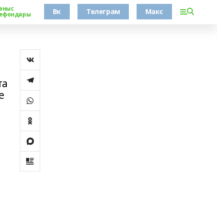
аныс
Вк
Телеграм
Макс
ефондары
та
е