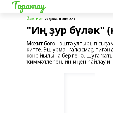
Торатау
Йәмғиәт
27 ДЕКАБРЯ 2019, 05:18
"Иң ҙур бүләк" 
Мөхит бөгөн эштә ултырып сыҙам
китте. Эш урманға ҡасмаҫ, тигән
көнө йылына бер генә. Шуға ҡат
ҡиммәтлеһен, иң-иңен һайлау ин