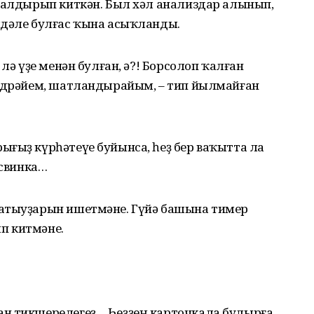
 ҡалдырып киткән. Был хәл анализдар алынып,
лдәле булғас ҡына асыҡланды.
 лә үҙе менән булған, ә?! Борсолоп ҡалған
лдөрәйем, шатландырайым, – тип йылмайған
ығыҙ күрһәтеүе буйынса, һеҙ бер ваҡытта ла
 свинка…
латыуҙарын ишетмәне. Гүйә башына тимер
п китмәне.
ан тикшерелегеҙ… Һеҙҙең карточкала булырға