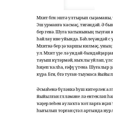
Мөхит бөгөн эштә ултырып сыҙаманы, 
Эш урманға ҡасмаҫ, тигәндәй. Ә бын
бер генә. Шуға ҡатынының тыуған к
һайлау ине уйында. Бәһлеүәндәй өс 
Мөхиткә бер ҙә ҡаршы килмәҫ, уның 
ул. Мөхит үҙе лә ундай-бындайҙарҙан
тауыш күтәрмәй, ныҡлы уйлап, үлсә
һиҙеп ҡалһа, ғәфү үтенә. Шуғалыр ҙ
күрә. Бөгөн, бөтә туған-тыумаса йый
Әсмәһенә бүләккә һуш китерлек а
йыйылған гөлләмәне лә ентекләп һ
ҡәҙерлеһен аулаҡта ҡотларға иҫәп
һығылып торған өҫтәл артында нур