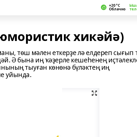
+20 °С
Ыш
Облачно
тел
(юмористик хикәйә)
аны, төш мәлен еткерҙе лә елдереп сығып 
дәй. Ә бына иң ҡәҙерле кешеһенең иҫтәлекл
ынының тыуған көнөнә бүләктең иң
е уйында.