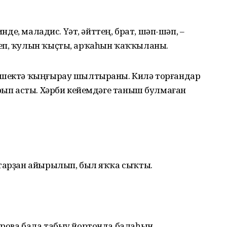
инде, маладис. Үәт, әйттең, брат, шәп-шәп, –
леп, ҡулын ҡыҫты, арҡаһын ҡаҡҡыланы.
 ишектә ҡыңғырау шылтыраны. Килә торғандар
арып асты. Хәрби кейемдәге таныш булмаған
ҡтарҙан айырылып, был яҡҡа сыҡты.
урова бала табыу йортонда балаһын