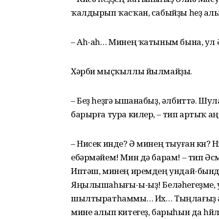
ҡалдырып ҡасҡан, сабыйҙы һеҙ алы
– Аһ-аһ… Минең ҡатыным бына, ул Ә
Хәрби мыҫҡыллы йылмайҙы.
– Беҙ һеҙгә ышанабыҙ, әлбиттә. Шула
барырға тура килер, – тип артыҡ а
– Нисек инде? Ә минең тыуған көн? 
ебәрмәйем! Мин дә барам! – тип Ә
Иптәш, минең иремдең ундай-бында
Яңылышаһығы-ы-ыҙ! Беләһегеҙме, у
шылтыратһаммы… Их… Тыңлағыҙ әле 
мине алып китегеҙ, барыһын да һөйл