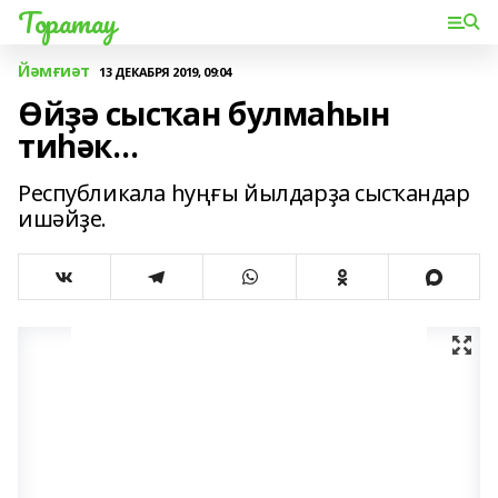
Торатау
Йәмғиәт
13 ДЕКАБРЯ 2019, 09:04
Өйҙә сысҡан булмаһын
тиһәк…
Республикала һуңғы йылдарҙа сысҡандар
ишәйҙе.