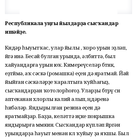
Республикала һуңғы йылдарҙа сысҡандар
ишәйҙе.
Көндәр һыуытҡас, улар йылы , ҡоро урын эҙләп,
өйгә инә. Бесәй булған урында, әлбиттә, был
хайуандарға урын юҡ. Кимереүселәр бөтнөк,
еҙтөймә, аҡ сәскә (ромашка) еҫен дә яратмай. Йәй
йыйған сәскәләрҙе ҡаралтыға ҡуйһағыҙ,
сысҡандарҙан ҡотолорһоғоҙ. Уларҙы бөтөрөү өсөн
аптеканан хлорлы калий алып, өңдәренә
һибәләр. Яндырылған резина еҫен дә
яратмайҙар. Баҙҙа, келәттә иҫке покрышка
яндырырға мөмкин. Сысҡандар күпләп йөрөгән
урындарҙа һауыт менән көл ҡуйыу ҙа яҡшы. Был