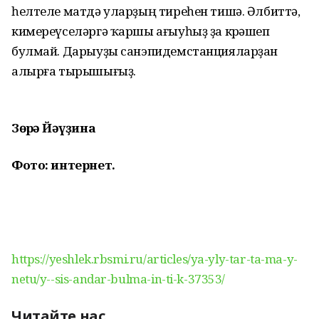
һелтеле матдә уларҙың тиреһен тишә. Әлбиттә,
кимереүселәргә ҡаршы ағыуһыҙ ҙа көрәшеп
булмай. Дарыуҙы санэпидемстанцияларҙан
алырға тырышығыҙ.
Зөһрә Йәһүҙина
Фото: интернет.
https://yeshlek.rbsmi.ru/articles/ya-yly-tar-ta-ma-y-
netu/y--sis-andar-bulma-in-ti-k-37353/
Читайте нас