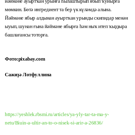
йәймәне ауыртҡан урынға һылаштырып ябып ҡуйырға
мөмкин. Бөтә ингредиент та бер үк күләмдә алына.
Йәймәне ябыр алдынан ауыртҡан урынды скипидар менән
ыуып, шунан ғына йәймәне ябырға һәм ныҡ итеп ҡыҙҙыра
башлағансы тоторға.
Фото:pixabay.com
Сажиҙә Лотфуллина
https://yeshlek.rbsmi.ru/articles/ya-yly-tar-ta-ma-y-
netu/Biuin-a-ultir-an-to-o-nisek-si-arir-a-26836/