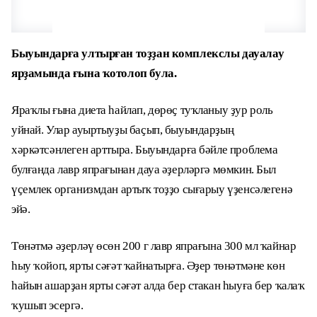
Быуындарға ултырған тоҙҙан комплекслы дауалау
ярҙамында ғына ҡотолоп була.
Яраҡлы ғына диета һайлап, дөрөҫ туҡланыу ҙур роль
уйнай. Улар ауыртыуҙы баҫып, быуындарҙың
хәркәтсәнлеген арттыра. Быуындарға бәйле проблема
булғанда лавр япрағынан дауа әҙерләргә мөмкин. Был
үҫемлек организмдан артыҡ тоҙҙо сығарыу үҙенсәлегенә
эйә.
Төнәтмә әҙерләү өсөн 200 г лавр япрағына 300 мл ҡайнар
һыу ҡойоп, ярты сәғәт ҡайнатырға. Әҙер төнәтмәне көн
һайын ашарҙан ярты сәғәт алда бер стакан һыуға бер ҡалаҡ
ҡушып эсергә.