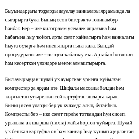
Быуындарҙағы тоҙҙарҙы дауалау ванналары ярҙамында ла
сығарырға була. Бының өсөн бигерәк тә топинамбур
һәйбәт. Бер – ике килограмм үҫемлек япрағына һәм
һабағына һыу ҡойоп, ярты сәғәт ҡайнатырға һәм ванналағы
һыуға өҫтәргә һәм инеп ятырға ғына ҡала. Бындай
процедураны ике – өс аҙна ҡабатлау етә. Артабан һөтлөгән
һәм кесерткән үләндәре менән алмаштырырға.
Был ауырыуҙан шулай уҡ ауыртҡан урынға ҡуйылған
компрестар ҙа ярҙам итә. Шифалы массаны балдан һәм
ҡырғыстан үткәрелгән сей картуфтан эшләргә кәрәк.
Бының өсөн уларҙы бер үк күләмдә алып, бутайһың.
Компресты бер – ике сәғәт тирәһе тотҡандан һуң сисеп,
урынына аҡ шыршы (пихта) майы һөртөп ҡуйырға. Шулай
уҡ бешкән картуфҡа он һәм ҡайнар һыу ҡушып әҙерләнгән