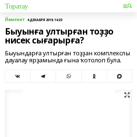
Торатау
Йәмғиәт
4 ДЕКАБРЯ 2019, 14:20
Быуынға ултырған тоҙҙо
нисек сығарырға?
Быуындарға ултырған тоҙҙан комплекслы
дауалау ярҙамында ғына ҡотолоп була.