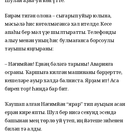
Шулай аҙна-ун көн үтте.
Бирәм тигән ҡолона – сығарып ҡуйыр юлына,
мәсьәлә һис көтөлмәгәнсә хәл ителде. Кесе
апаһы бер мәл үҙе шылтыратты. Телефонды
алыу менән уның һис булмағанса борсоулы
тауышы яңғыраны:
– Нәғимйән! Еҙнәң бәләгә тарыны! Аварияға
осраны. Ҡаршыға килгән машинаны бәрҙертте,
кешеләре ауыр хәлдә балниста. Ярҙам ит! Аҡса
биреп тор! Һиндә бар бит.
Ҡаушап ҡалған Нәғимйән “ярар” тип ауыҙын асҡан
ерҙән кире япты. Шул бер нисә секунд эсендә
башынан мең төрлө уй үтеп, иң йәтеше зиһенен
биләп тә алды.