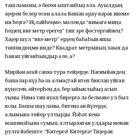
ташламаны, ә бөгөн ыштанһыҙ ҡала. Ауылдың
ҡәҙерен белер өсөн ҡалала йәшәп ҡарау кәрәк инеме
ни һеҙгә? Иҫләйһеңме, мәлендә “нимәгә миңә
һеҙҙең ике метр ерегеҙ” тип эре фәстергәйнең?
Хәҙер шул “ике метр” ерҙең баһаһын яҡшы
төшөндөңмө инде? Квадрат метрының хаҡын да
һанап ҡуйғанһыңдыр әле, ә?
Мирйән ағай сәпкә тура тейҙерҙе. Нәғимйәндең
башҡалар күҙ һала алмаҫтай итеп бикләп ҡуйған
күңелен, әйтерһең дә, бер ҡыйынлыҡһыҙ асып
уҡыны. Нимә тип яуап бирергә лә белмәне ул был
юлы. Башы шауланы, битенә ҡан йүгерҙе,
алҡымына төйөр ултырҙы. Йәһәт кенә
машинаһына сумып, ҡалтыранған ҡулдары менән
рулгә йәбеште: “Китергә! Китергә! Тиҙерәк