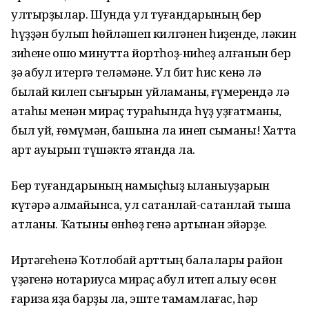
ултырҙылар. Шунда ул туғандарының бер
һүҙҙән булып һөйләшеп килгәнен һиҙенде, ләкин
зиһене ошо минутта йортһоҙ-ниһеҙ ҡалғанын бер
ҙә ҡабул итергә теләмәне. Ул бит һис кенә лә
былай килеп сығырын уйламаны, ғүмерендә лә
атаһы менән мираҫ тураһында һүҙ ҡуҙғатманы,
был уй, ғөмүмән, башына ла инеп сыҡманы! Хатта
ҡарт ауырып түшәктә ятҡанда ла.
Бер туғандарының намыҫһыҙ ҡыланыуҙарын
күтәрә алмайынса, ул сатанлай-сатанлай тышҡа
атланы. Ҡатыны өнһөҙ генә артынан эйәрҙе.
Иртәгеһенә Ҡотлобай ҡарттың балалары район
үҙәгенә нотариусҡа мираҫ ҡабул итеп алыу өсөн
ғариза яҙа барҙы ла, эште тамамлағас, һәр