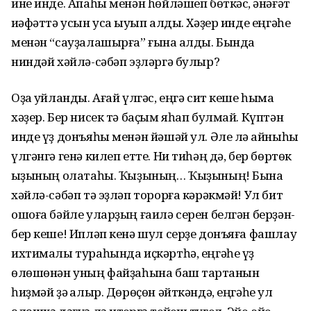
ине инде. Апаһы менән һөйләшеп бөткәс, ҡәнәғәт
ҡиәфәттә усын усҡа ыуып алды. Хәҙер инде еңгәһе
менән “сауҙалашырға” ғына ҡалды. Бында
ниндәй хәйлә-сәбәп эҙләргә булыр?
Оҙаҡ уйланды. Ағай үлгәс, еңгә сит кеше һымаҡ
хәҙер. Бер нисек тә баҫым яһап булмай. Күптән
инде үҙ донъяһы менән йәшәй ул. Әле лә ҡайныһы
үлгәнгә генә килеп етте. Ни тиһәң дә, бер бөртөк
ҡыҙының олатаһы. Ҡыҙының… Ҡыҙының! Бына
хәйлә-сәбәп тә эҙләп торорға кәрәкмәй! Ул бит
ошоға бәйле уларҙың ғаилә серен белгән берҙән-
бер кеше! Ипләп кенә шул серҙе донъяға фашлау
ихтималы тураһында иҫкәртһә, еңгәһе үҙ
өлөшөнән уның файҙаһына баш тартҡанын
һиҙмәй ҙә ҡалыр. Дөрөҫөн әйткәндә, еңгәһе ул