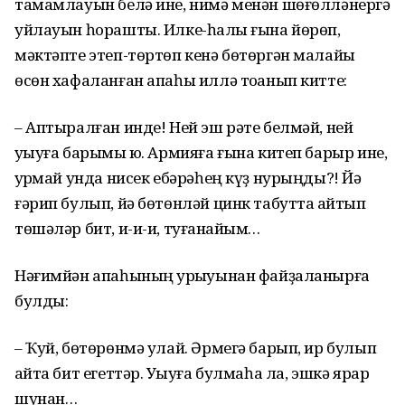
тамамлауын белә ине, нимә менән шөғөлләнергә
уйлауын һорашты. Илке-һалҡы ғына йөрөп,
мәктәпте этеп-төртөп кенә бөтөргән малайы
өсөн хафаланған апаһы иллә тоҡанып китте:
– Аптыралған инде! Ней эш рәте белмәй, ней
уҡыуға барымы юҡ. Армияға ғына китеп барыр ине,
ҡурҡмай унда нисек ебәрәһең күҙ нурыңды?! Йә
ғәрип булып, йә бөтөнләй цинк табутта ҡайтып
төшәләр бит, и-и-и, туғанҡайым…
Нәғимйән апаһының ҡурҡыуынан файҙаланырға
булды:
– Ҡуй, бөтөрөнмә улай. Әрмегә барып, ир булып
ҡайта бит егеттәр. Уҡыуға булмаһа ла, эшкә ярар
шунан…