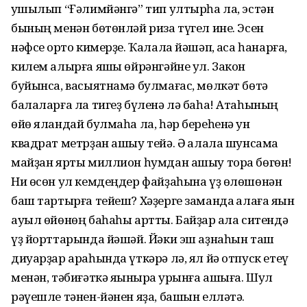
ҡушылып “Ғәлимйәнгә” тип ултырһа ла, эстән
бының менән бөтөнләй риза түгел ине. Эсен
нәфсе ҡорто кимерҙе. Ҡалала йәшәп, аҡса һанарға,
килем алырға яҡшы өйрәнгәйне ул. Закон
буйынса, васыятнамә булмағас, мөлкәт бөтә
балаларға ла тигеҙ бүленә лә баһа! Атаһының
өйө яландай булмаһа ла, һәр береһенә ун
квадрат метрҙан ашыу тейә. Ә ҡалала шунсама
майҙан ярты миллион һумдан ашыу тора бөгөн!
Ни өсөн ул кемдеңдер файҙаһына үҙ өлөшөнән
баш тартырға тейеш? Хәҙерге заманда ҡалаға яҡын
ауыл өйөнөң баһаһы артты. Байҙар ҡала ситендә
үҙ йорттарында йәшәй. Йәки эш аҙнаһын таш
диуарҙар араһында үткәрә лә, ял йә отпуск етеү
менән, тәбиғәткә яҡыныраҡ урынға ашыға. Шул
рәүешле тәнен-йәнен яҙа, башын елләтә.