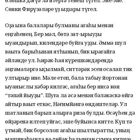
өлөшкә дәғүә лә итергә тейеш түгел. Эйе-эйе.
Сөнки Фирүзәләре үҙ ҡыҙҙары түгел.
Оҙаҡ ҡына балалары булманы ағаһы менән
еңгәһенең. Бер мәл, бөтә зат-ырыуҙы
ҡыуандырып, килендәре буйға уҙҙы. Әммә шул
ваҡытҡа барыһынан ятһынып, бик ҡырағайға
әйләнде ул. Һирәк-һаяҡ күрешкәндәрендә
әңгәмәләргә ҡыҫылмай, ситтәрәк эсен ҡосаҡлап тик
ултырыр ине. Мәле етеп, бала табыу йортонан
ҡыуаныслы хәбәр килгәс, ағаһы бер нисә көн
“тәпәй йыуҙы”. Шуға ла әсә менән бәләкәскә өйгә
ҡайтыр ваҡыт еткәс, Нәғимйәнгә өндәштеләр. Ул
шатланып барып алырға риза булды. Өсәүһен дә
өйҙәренә илтеп ҡуйғас, эше буйынса китте. Күп тә
үтмәй, бик борсолоп ағаһы шылтыратты, уның
машинаһында ваҡ-төйәк һалынған сумка китеүе