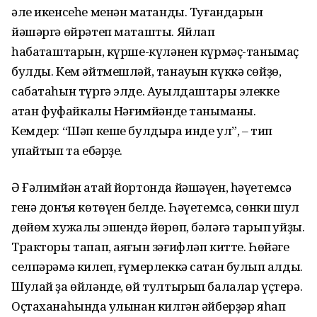
әле икенсеһе менән маҡтанды. Туғандарын
йәшәргә өйрәтеп маташты. Яйлап
һабаҡташтарын, күрше-күләнен күрмәҫ-танымаҫ
булды. Кем әйтмешләй, танауын күккә сөйҙө,
сабатаһын түргә элде. Ауылдаштары элекке
ҡатҡан фуфайкалы Нәғимйәнде таныманы.
Кемдер: “Шәп кеше булдыра инде ул”, – тип
ҡупайтып та ебәрҙе.
Ә Ғәлимйән атай йортонда йәшәүен, һәүетемсә
генә донъя көтөүен белде. Һәүетемсә, сөнки шул
дөйөм хужалыҡ эшендә йөрөп, бәләгә тарып ҡуйҙы.
Тракторы тапап, аяғын зәғифләп китте. Һөйәге
селпәрәмә килеп, ғүмерлеккә сатан булып ҡалды.
Шулай ҙа өйләнде, өй тултырып балалар үҫтерә.
Оҫтаханаһында ҡулынан килгән әйберҙәр яһап