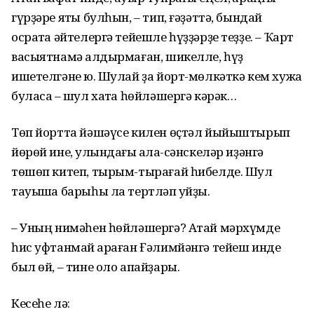
гүрҙәре яҡты булһын, – тип, ғәҙәттә, бындай
осраҡта әйтелергә тейешле һүҙҙәрҙе теҙҙе. – Ҡарт
васыятнамә ҡалдырмаған, шикелле, һүҙ
ишетелгәне юҡ. Шулай ҙа йорт-мөлкәткә кем хужа
буласаҡ – шул хаҡта һөйләшергә кәрәк…
Төп йортта йәшәүсе килен өҫтәл йыйыштырып
йөрөй ине, ҡулындағы ҡалаҡ-сәнскеләр иҙәнгә
төшөп китеп, тырым-тырағай һибелде. Шул
тауышҡа барыһы ла тертләп ҡуйҙы.
– Уның нимәһен һөйләшергә? Атай мәрхүмде
һис уфтанмай ҡараған Ғәлимйәнгә тейеш инде
был өй, – тине оло апайҙары.
Кесеһе лә: