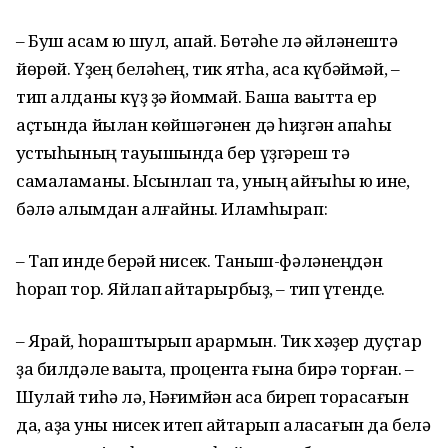
– Буш аҡсам юҡ шул, апай. Бөтәһе лә әйләнештә
йөрөй. Үҙең беләһең, тик ятһа, аҡса күбәймәй, –
тип алданы күҙ ҙә йоммай. Башҡа ваҡытта ер
аҫтында йылан көйшәгәнен дә һиҙгән апаһы
ҡустыһының тауышында бер үҙгәреш тә
самаламаны. Ысынлап та, уның ҡайғыһы юҡ ине,
бәлә алҡымдан алғайны. Иламһырап:
– Тап инде берәй нисек. Таныш-фәләнеңдән
һорап тор. Яйлап ҡайтарырбыҙ, – тип үтенде.
– Ярай, һораштырып ҡарармын. Тик хәҙер дуҫтар
ҙа билдәле ваҡытҡа, процентҡа ғына бирә торған. –
Шулай тиһә лә, Нәғимйән аҡса биреп торасағын
да, аҙаҡ уны нисек итеп ҡайтарып аласағын да белә