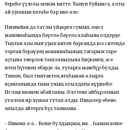
береһе үҙ юлы менән китте. Ҡанун буйынса, алты
ай уҙғанын көтәһе бар ине әле.
Нәғимйән дә татлы уйҙарға сумып, еңел
машинаһында бәүелә-бәүелә ҡалаһына елдерҙе.
Тыуған ауылын уҙып китеп барғанда юл ситендә
торған берәүҙең машинаһының тәгәрмәстәре
аҫтына тиерлек ташланыуына һиҫкәнеп, әсе
итеп һүгенеп ебәрҙе лә, туҡтарға мәжбүр булды.
Төшөп, был тинтәктең яғаһынан алырға
яҫҡанғанында ғына уның ауылдағы күршеһе
Ислам икәнен абайланы. Әле генә айбарланып
уҡталған ир ҡаушап туҡтап ҡалды. Ниңәлер ебене,
ҡапылда әйтергә һүҙ тапманы.
– Ниммә-ә-ә… Кеше булдыңмы, ик… Һаман кеше