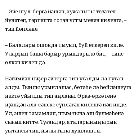
– Эйе шул, бергә йәшәп, хужалыҡты төҙәтеп-
йүнәтеп, тәртиптә тотҡан ҡусты менән киленгә, –
тип йөпләне.
– Балалары ошонда тыуып, буй еткереп килә.
Уларҙың башҡа барыр урындары юҡ бит, – тине
өлкән килен дә.
Нәғимйән ниҙер әйтергә тип уҡталды ла туҡтап
ҡалды. Тынлыҡ урынлашҡас, бөтәһе лә һөйләшеүгә
нөктә ҡуйылды тип аңланы. Өркә-өркә генә
иҙәндән ҡалаҡ-сәнске сүпләгән киленгә йән инде.
Ул, эшен тамамлап, шым ғына аш бүлмәһенә
сығып китте. Туғандар, аталарының ҡырҡын
уҡытҡансы тип, йылы ғына хушлашты.