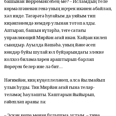
башынан йөррөмәксеһең-ме? – Исламдың теле
көрмәлгәненән генә уның иҫерек икәнен абайлап,
хәл инде. Тәгәрәтә һуғайым да ҡуяйым тип
киҙәнгәнендә кемдер ҡулынан тотоп ҡалды.
Аптырап, башын күтәрһә, теге саҡтағы
управляющий Мирйән ағай икән. Ҡайҙан килеп
сыҡҡандыр. Ауылда йәшәһә, уның йәне әсеп
көндәр буйы шулай юл буйҙарындағы элекке
колхоз биләмәләрен ҡараштырып-барлап
йөрөүен белер ине лә бит…
Нәғимйән, киң күңеллеләнеп, алсаҡ йылмайып
ҡулын һуҙҙы. Тик Мирйән ағай ғына теләр-
теләмәҫ һаулашты. Ҡаштарын йыйырып,
ғәйепләп ҡараны ла:
– Эскән кеше менән булышма, ҡустым, – тине.