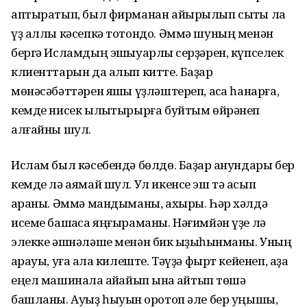
аптыратып, был фирманан айырылып сыҡты ла
үҙ аллы кәсепкә тотондо. Әммә шуның менән
бергә Исламдың эшҡыуарлыҡ серҙәрен, күпселек
клиенттарын да алып китте. Баҙар
мөнәсәбәттәрен яҡшы үҙләштереп, аҡса һанарға,
кемде нисек ылыҡтырырға буйтым өйрәнеп
алғайны шул.
Ислам был кәсебендә бөлдө. Баҙар ҡанундары бер
кемде лә аямай шул. Ул икенсе эш тә асып
ҡараны. Әммә мандыманы, ахыры. Һәр хәлдә
исеме башҡаса яңғыраманы. Нәғимйән үҙе лә
элекке әшнәләше менән бик ҡыҙыҡһынманы. Уның
ҡарауы, уға ҡала килеште. Тәүҙә фырт кейенеп, аҙаҡ
еңел машинала ҡайҡайып ҡына ҡайтып төшә
башланы. Ауыҙ һыуын ҡоротоп әле бер уңышы,