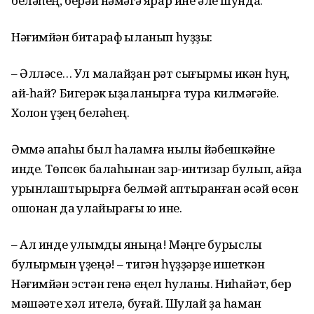
беләһең, берәй нәмәгә ярар ине әле шунда.
Нәғимйән битараф ҡыланып һуҙҙы:
– Әлләсе… Ул малайҙан рәт сығырмы икән һуң,
ай-һай? Бигерәк ыҙаланырға тура килмәгәйе.
Холҡон үҙең беләһең.
Әммә апаһы был һаламға ныҡлы йәбешкәйне
инде. Төпсөк балаһынан зар-интизар булып, ҡайҙа
урынлаштырырға белмәй аптыранған әсәй өсөн
ошонан да ҡулайырағы юҡ ине.
– Ал инде улымды яныңа! Мәңге бурыслы
булырмын үҙеңә! – тигән һүҙҙәрҙе ишеткән
Нәғимйән эстән генә еңел һуланы. Ниһайәт, бер
мәшәҡәте хәл ителә, буғай. Шулай ҙа һаман