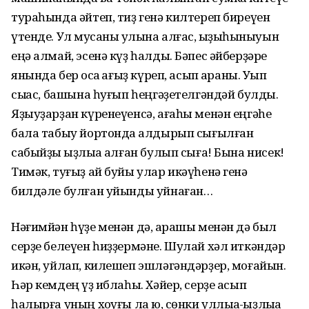
тураһында әйтеп, тиҙ генә килтереп биреүен
үтенде. Ул муҡсаны ҡулына алғас, ҡыҙыҡһыныуын
еңә алмай, эсенә күҙ һалды. Бәпес әйберҙәре
янында бер ҡосаҡ ҡағыҙ күреп, асып ҡараны. Уҡып
сыҡҡас, башына һуғып һеңгәҙетелгәндәй булды.
Яҙыуҙарҙан күренеүенсә, ағаһы менән еңгәһе
бала табыу йортонда ҡалдырып сығылған
сабыйҙы ҡыҙлыҡҡа алған булып сыға! Бына нисек!
Тимәк, туғыҙ ай буйы улар икәүһенә генә
билдәле булған уйынды уйнаған…
Нәғимйән һүҙе менән дә, ҡарашы менән дә был
серҙе белеүен һиҙҙермәне. Шулай хәл иткәндәр
икән, уйлап, килешеп эшләгәндәрҙер, моғайын.
Һәр кемдең үҙ ҡиблаһы. Хәйер, серҙе асып
һалырға уның хоҡуғы ла юҡ, сөнки уллыҡҡа-ҡыҙлыҡҡа