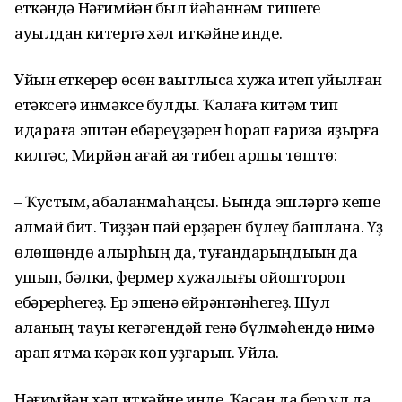
еткәндә Нәғимйән был йәһәннәм тишеге
ауылдан китергә хәл иткәйне инде.
Уйын еткерер өсөн ваҡытлыса хужа итеп ҡуйылған
етәксегә инмәксе булды. Ҡалаға китәм тип
идараға эштән ебәреүҙәрен һорап ғариза яҙырға
килгәс, Мирйән ағай аяҡ тибеп ҡаршы төштө:
– Ҡустым, ҡабаланмаһаңсы. Бында эшләргә кеше
ҡалмай бит. Тиҙҙән пай ерҙәрен бүлеү башлана. Үҙ
өлөшөңдө алырһың да, туғандарыңдыҡын да
ҡушып, бәлки, фермер хужалығы ойоштороп
ебәрерһегеҙ. Ер эшенә өйрәнгәнһегеҙ. Шул
ҡаланың тауыҡ кетәгендәй генә бүлмәһендә нимә
ҡарап ятмаҡ кәрәк көн уҙғарып. Уйла.
Нәғимйән хәл иткәйне инде. Ҡасан да бер ул да