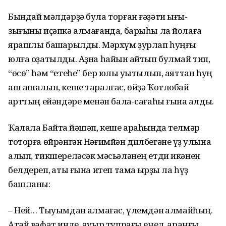
Бындай мәлдәрҙә була торған ғәҙәти ығы-
зығыны иҫәпкә алмағанда, барыһы ла йолаға
ярашлы башҡарылды. Мәрхүм ҙурлап һуңғы
юлға оҙатылды. Аҙна һайын ҡайтып булмай тип,
“өсө” һәм “етеһе” бер юлы уҡытылып, аяттан һуң
аш ашалып, кеше таралғас, өйҙә Ҡотлобай
ҡарттың ейәндәре менән бала-сағаһы ғына ҡалды.
Ҡалала Байтаҡ йәшәп, кеше араһында телмәр
тоторға өйрәнгән Нәғимйән дилбегәне үҙ ҡулына
алып, тикшереләсәк мәсьәләнең етди икәнен
белдереп, ҡаты ғына итеп тамаҡ ҡырҙы ла һүҙ
башланы:
– Ней… Тыуымдан ҡалмағас, үлемдән ҡалмайһың.
Атай вафат инде, ауыр тупрағы еңел, ҡараңғы