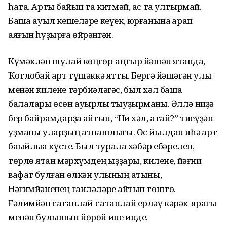
һата. Артыҡ байып та китмәй, ас та ултырмай.
Башҡа ауыл кешеләре кеүек, юрғанына ҡарап
аяғын һуҙырға өйрәнгән.
Күмәкләп шулай көңгөр-ҡаңғыр йәшәп ятҡанда,
Ҡотлобай ҡарт түшәккә ятты. Бергә йәшәгән улы
менән килене тәрбиәләгәс, был хәл башҡа
балалары өсөн ауырлыҡ тыуҙырманы. Әллә ниҙә
бер байрамдарҙа ҡайтып, “Ни хәл, атай?” тиеүҙән
уҙманы уларҙың ҡатнашлығы. Өс йылдан иһә ҡарт
баҡыйлыҡҡа күсте. Был турала хәбәр ебәрелеп,
төрлө яҡтан мәрхүмдең ҡыҙҙары, килене, йәғни
вафат булған өлкән улының ҡатыны,
Нәғимйәненең ғаиләләре ҡайтып төштө.
Ғәлимйән сатанлай-сатанлай ерләү кәрәк-ярағы
менән булышып йөрөй ине инде.