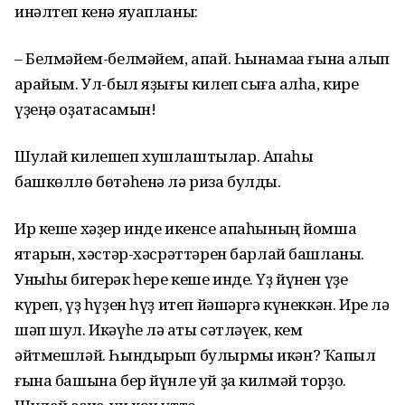
инәлтеп кенә яуапланы:
– Белмәйем-белмәйем, апай. Һынамаҡҡа ғына алып
ҡарайым. Ул-был яҙығы килеп сыға ҡалһа, кире
үҙеңә оҙатасаҡмын!
Шулай килешеп хушлаштылар. Апаһы
башкөллө бөтәһенә лә риза булды.
Ир кеше хәҙер инде икенсе апаһының йомшаҡ
яҡтарын, хәстәр-хәсрәттәрен барлай башланы.
Уныһы бигерәк һере кеше инде. Үҙ йүнен үҙе
күреп, үҙ һүҙен һүҙ итеп йәшәргә күнеккән. Ире лә
шәп шул. Икәүһе лә ҡаты сәтләүек, кем
әйтмешләй. Һындырып булырмы икән? Ҡапыл
ғына башына бер йүнле уй ҙа килмәй торҙо.