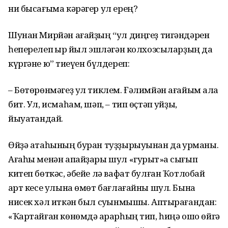
ни бысағыма кәрәгер ул ерең?
Шунан Мирйән ағайҙың “ул диңгеҙ тигәндәрен
һеперелеп ҡырҡ йыл эшләгән колхозсыларҙың да
күргәне юҡ” тиеүен бүлдереп:
– Бөтөрөнмәгеҙ ул тиклем. Ғәлимйән ағайым ҡала
бит. Ул, исмаһам, шәп, – тип өҫтәп ҡуйҙы,
йыуатҡандай.
Өйҙә атаһының буран туҙҙырыуынан да ҡурҡманы.
Ағаһы менән апайҙары шул «гурыт»ҡа сығып
китеп бөткәс, әбейе лә вафат булған Ҡотлобай
ҡарт кесе улына өмөт бағлағайны шул. Бына
нисек хәл иткән был суҡынмышы. Аптырағандан:
«Ҡартайған көнөмдә ҡарарһың тип, һиңә ошо өйгә