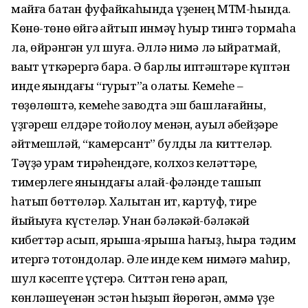
майға батҡан фуфайкаһында үҙенең МТМ-һында.
Көнө-төнө өйгә ҡайтып инмәү һуҡыр тингә тормаһа
ла, өйрәнгән ул шуға. Әллә нимә лә ҡыйратмай,
ваҡыт үткәрергә бара. Ә барлыҡ иптәштәре күптән
инде яҡындағы “гурыт”ҡа олаҡты. Кемеһе –
төҙөлөштә, кемеһе заводта эш башлағайны,
үҙгәреш елдәре тойолоу менән, ауыл әбейҙәре
әйтмешләй, “камерсант” булды ла киттеләр.
Тәүҙә урам тирәһендәге, колхоз келәттәре,
тимерлеге янындағы ҡалай-фәләнде ташып
һатып бөттөләр. Халыҡтан ит, картуф, тире
йыйыуға күстеләр. Унан бәләкәй-бәләкәй
кибеттәр асып, ярыша-ярыша һағыҙ, һыра тәҡдим
итергә тотондолар. Әле инде кем нимәгә маһир,
шул кәсепте үҫтерә. Ситтән генә ҡарап,
көнләшеүенән эстән һыҙып йөрөгән, әммә үҙе