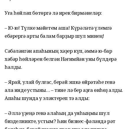
Уға һөйләп бөтөргә лә ирек бирмәнеләр:
– Юҡ-юҡ! Түлке мәйетем аша! Күрәләтә үлемгә
ебәрергә артыҡ балам барҙыр шул минең!
Сәбәләнгән апаһының хәҙер күп, әммә юҡ-бар
хәбәр һөйләрен белгән Нәғимйән уны бүлдерә
һалды.
– Ярай, улай булғас, берәй эшкә өйрәтәһе генә
ҡала инде ҡустыны… – тине лә бер аҙға өнһөҙ ҡалды.
Апаһы шунда уҡ эләктереп тә алды:
– Әллә үҙеңә генә алаһың да ҡуяһыңмы шул
бизделникте, ҡустым? Һин бизнес-фәләндә рәт