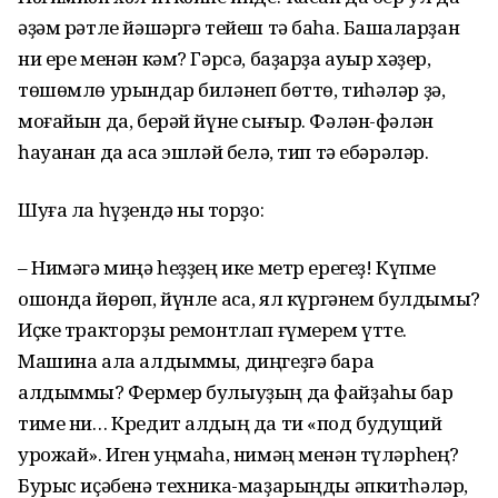
әҙәм рәтле йәшәргә тейеш тә баһа. Башҡаларҙан
ни ере менән кәм? Гәрсә, баҙарҙа ауыр хәҙер,
төшөмлө урындар биләнеп бөттө, тиһәләр ҙә,
моғайын да, берәй йүне сығыр. Фәлән-фәлән
һауанан да аҡса эшләй белә, тип тә ебәрәләр.
Шуға ла һүҙендә ныҡ торҙо:
– Нимәгә миңә һеҙҙең ике метр ерегеҙ! Күпме
ошонда йөрөп, йүнле аҡса, ял күргәнем булдымы?
Иҫке тракторҙы ремонтлап ғүмерем үтте.
Машина ала алдыммы, диңгеҙгә бара
алдыммы? Фермер булыуҙың да файҙаһы бар
тиме ни… Кредит алдың да ти «под будущий
урожай». Иген уңмаһа, нимәң менән түләрһең?
Бурыс иҫәбенә техника-маҙарыңды әпкитһәләр,