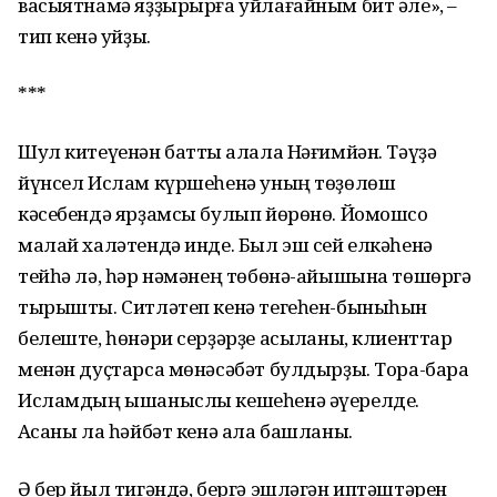
васыятнамә яҙҙырырға уйлағайным бит әле», –
тип кенә ҡуйҙы.
***
Шул китеүенән батты ҡалала Нәғимйән. Тәүҙә
йүнсел Ислам күршеһенә уның төҙөлөш
кәсебендә ярҙамсы булып йөрөнө. Йомошсо
малай халәтендә инде. Был эш сей елкәһенә
тейһә лә, һәр нәмәнең төбөнә-айышына төшөргә
тырышты. Ситләтеп кенә тегеһен-быныһын
белеште, һөнәри серҙәрҙе асыҡланы, клиенттар
менән дуҫтарса мөнәсәбәт булдырҙы. Тора-бара
Исламдың ышаныслы кешеһенә әүерелде.
Аҡсаны ла һәйбәт кенә ала башланы.
Ә бер йыл тигәндә, бергә эшләгән иптәштәрен