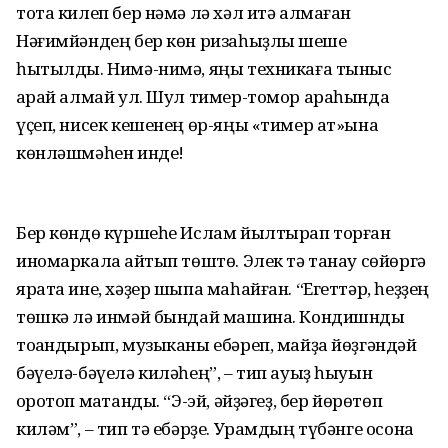
тота килеп бер нәмә лә хәл итә алмаған
Нәғимйәндең бер көн ризаһыҙлыҡ шеше
һытылды. Нимә-нимә, яңы техникаға тыныс
ҡарай алмай ул. Шул тимер-томор араһында
үҫеп, нисек кешенең өр-яңы «тимер ат»ына
көнләшмәһен инде!
Бер көндө күршеһе Ислам йылтырап торған
иномаркала ҡайтып төштө. Элек тә танау сөйөргә
ярата ине, хәҙер шыпа маһайған. “Егеттәр, һеҙҙең
төшкә лә инмәй бындай машина. Кондишнды
тоҡандырып, музыканы ебәреп, майҙа йөҙгәндәй
бәүелә-бәүелә киләһең”, – тип ауыҙ һыуын
ҡоротоп маҡтанды. “Э-эй, әйҙәгеҙ, бер йөрөтөп
киләм”, – тип тә ебәрҙе. Урамдың түбәнге осона