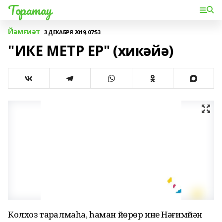
Торатау
Йәмғиәт
3 ДЕКАБРЯ 2019, 07:53
"ИКЕ МЕТР ЕР" (хикәйә)
Колхоз тарҡалмаһа, һаман йөрөр ине Нәғимйән