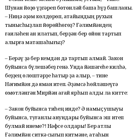
Шунан йөҙө үҙгәреп бөтөнләй башҡа һүҙ башланы.
– Ниңә әҙәм көлдөрөп, атайындың рухын
тынысһыҙлап йөрөйһөгөҙ? Ғәлимйәндең
ғаиләһен ҡан илатып, берҙән-бер өйөн тартып
алырға маташаһығыҙ?
– Берәү ҙә бер кемдән дә тартып алмай. Закон
буйынса бүлешәбеҙ генә. Унда йәшәгеһе килһә,
беҙҙең өлөштәрҙе һатыр ҙа алыр, – тине
Нәғимйән дә яман итеп. Әҙәмсә һөйләшеүгә
өмөтләнгән Мирйән ағай ярһып алды ла китте:
– Закон буйынса тиһең инде? Ә намыҫ ҡушыуы
буйынса, туғанлыҡ ҡанундары буйынса эш итеп
булмай инеме?! Нәфсе ҡолдары! Бер ҡатлы
Ғәлимйән ситкә сығып китмәне, атаһын