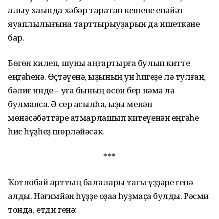
алыу хаҡында хәбәр таратҡан кешене енәйәт
яуаплылығына тарттырыуҙарын да ишеткәне
бар.
Бөгөн килеп, шуны аңғартырға булып китте
еңгәһенә. Өҫтәүенә, ҡыҙының ун һигеҙе лә тулған,
бәлиғ инде – уға бының өсөн бер нәмә лә
булмаясаҡ. Ә сер асылһа, ҡыҙы менән
мөнәсәбәттәре ҡатмарлашып китеүенән еңгәһе
һис һүҙһеҙ шөрләйәсәк.
***
Ҡотлобай ҡарттың балалары тағы үҙҙәре генә
ҡалды. Нәғимйән һүҙҙе оҙаҡҡа һуҙмаҫҡа булды. Рәсми
тонда, етди генә: