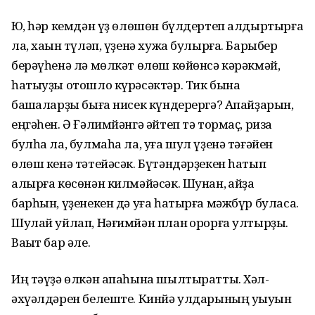
Юҡ, һәр кемдән үҙ өлөшөн бүлдертеп алдыртырға
ла, хаҡын түләп, үҙенә хужа булырға. Барыбер
берәүһенә лә мөлкәт өлөш көйөнсә кәрәкмәй,
һатыуҙы отошло күрәсәктәр. Тик бына
башҡаларҙы быға нисек күндерергә? Апайҙарын,
еңгәһен. Ә Ғәлимйәнгә әйтеп тә тормаҫ, риза
булһа ла, булмаһа ла, уға шул үҙенә тәғәйен
өлөш кенә тәтейәсәк. Бүтәндәрҙекен һатып
алырға көсөнән килмәйәсәк. Шунан, ҡайҙа
барһын, үҙенекен дә уға һатырға мәжбүр буласаҡ.
Шулай уйлап, Нәғимйән план ҡорорға ултырҙы.
Ваҡыт бар әле.
Иң тәүҙә өлкән апаһына шылтыратты. Хәл-
әхүәлдәрен белеште. Кинйә улдарының уҡыуын