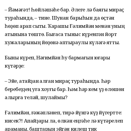
– Йәмәғәт! Һөйләшәһе бар. Әлеге лә баяғы мираҫ
тураһында, – тине. Шунан барыһын да өҫтән
һөҙөп ҡарап сыҡты. Ҡарашы Ғәлимйән менән уның
ҡатынына төштө. Бығаса тыныс күренгән йорт
хужаларының йөҙөнә аптыраулы күләгә ятты.
Быны күреп, Нәғимйән һуҡ бармағын юғары
күтәрҙе:
– Эйе, атайҙан ҡалған мираҫ тураһында. Һәр
беребеҙҙең уға хоҡуғы бар. Һәм һәр кем үҙ өлөшөн
алырға теләй, шулаймы?
Ғәлимйән, ғәжәпләнеп, тирә-йүнгә күҙ йүгертте:
нисек?! Апайҙары ла, өлкән еңгәһе лә күтәрелеп
ҡараманы, баштарын эйгән килеш тик