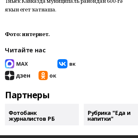
Төньяҡ Кавказда муниципаль райондан 600-гә
яҡын егет ҡатнаша.
Фото: интернет.
Читайте нас
Партнеры
Фотобанк
Рубрика "Еда и
журналистов РБ
напитки"