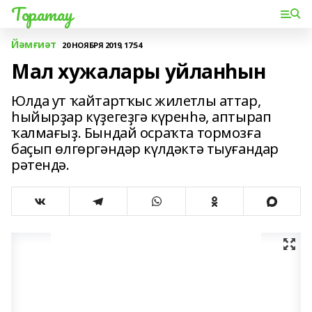
Торатау
Йәмғиәт
20 НОЯБРЯ 2019, 17:54
Мал хужалары уйланһын
Юлда ут ҡайтартҡыс жилетлы аттар,
һыйырҙар күҙегеҙгә күренһә, аптырап
ҡалмағыҙ. Бындай осраҡта тормозға
баҫып өлгөргәндәр күлдәктә тыуғандар
рәтендә.