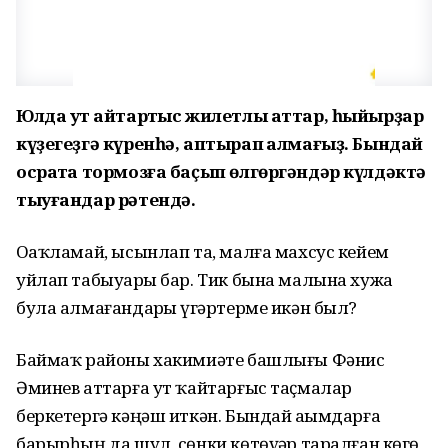
Юлда ут ҡайтартҡыс жилетлы аттар, һыйырҙар
күҙегеҙгә күренһә, аптырап ҡалмағыҙ. Бындай
осраҡта тормозға баҫып өлгөргәндәр күлдәктә
тыуғандар рәтендә.
Оҙаҡламай, ысынлап та, малға махсус кейем
уйлап табыуҙары бар. Тик бына малына хужа
була алмағандарҙы үҙгәртерме икән был?
Баймаҡ районы хакимиәте башлығы Фәнис
Әминев аттарға ут ҡайтарғыс таҫмалар
беркетергә кәңәш иткән. Бындай аҙымдарға
барырһың да шул, сөнки көтөүҙәр таралған көҙгө