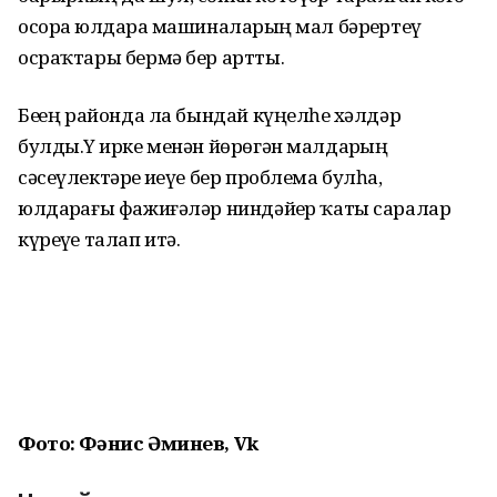
осорҙа юлдарҙа машиналарҙың мал бәрҙертеү
осраҡтары бермә бер артты.
Беҙҙең районда ла бындай күңелһеҙ хәлдәр
булды.Үҙ ирке менән йөрөгән малдарҙың
сәсеүлектәрҙе иҙеүе бер проблема булһа,
юлдарҙағы фажиғәләр ниндәйҙер ҡаты саралар
күреүҙе талап итә.
Фото: Фәнис Әминев, Vk