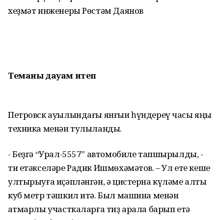
хеҙмәт инженеры Рөстәм Даянов
Теманы дауам итеп
Петровск ауылындағы янғын һүндереү часы яңы
техника менән тулыланды.
- Беҙгә “Урал-5557” автомобиле тапшырылды, -
ти етәкселәре Радик Ишмөхәмәтов. – Ул ете кеше
ултырыуға иҫәпләнгән, ә цистерна күләме алты
куб метр тәшкил итә. Был машина менән
ҡатмарлы участкаларға тиҙ арала барып етә