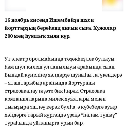
16 ноябрь кисендә Ишембайҙа шәхси
йорттарҙың береһендә янғын сыға. Хужалар
200 мең һумлыҡ зыян күрә.
Ут электр ҡоролмаһында төҙөкһөҙлөк булыуы
һәм шул килеш ҡулланылыуы арҡаһында сыҡҡан.
Бындай күңелһеҙ хәлдәрҙә шуныһы ла үкендерә
– яҡташтарыбыҙ араһында йортҡураны
страховкалау ғәҙәте бик һирәк. Страховка
компанияларына милек хужалары менән
тығыҙыраҡ эшләү кәрәк булһа, ә күбебеҙгә ауыр
хәлдәргә тарый күргәндә үҙеңә “һалам түшәү”
тураһында уйланырға урын бар.