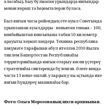
аласаҡбыҙ, һыу булмаған урындарҙа янғындар
менән көрәш тә һөҙөмтәлерәк буласаҡ.
Был янғын часы райондың ете ауыл Советында
урынлашҡан ауылдарҙы - көньяҡтан төньяҡҡа – 100,
көнбайыштан көнсығышҡа табан 50 километр
арауыҡты хеҙмәтләндерә. Техника республика
хөкүмәте тарафынан ҡабул ителгән 2030 йылға
тиклем Башҡортостан Республикаһы
территорияһында янғын-ҡотҡарыу көсөн үҫтереү
стратегияһы сиктәрендә бүленгән. Әлеге көндә
часта 13 кеше эшләй, уларҙың ҡулы аҫтында ике
янғын һүндереү машинаһы бар.
Фото: Ольга Морозованың шәхси архивынан.