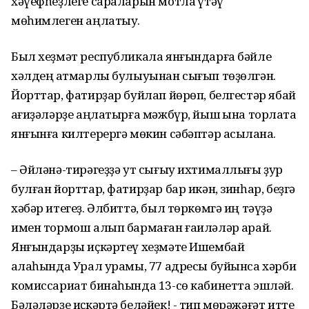
хәүефһеҙлеге сараларын мотлаҡ үтәү
мөһимлеген аңлатыу.
Был хеҙмәт республикала янғындарға бәйле
хәлдең ҡатмарлы булыуынан сығып төҙөлгән.
Йорттар, фатирҙар буйлап йөрөп, белгестәр ябай
ҡағиҙәләрҙе аңлатырға мәжбүр, йыш ҡына торлаҡта
янғынға килтерергә мөкин сәбәптәр асыҡлана.
– Әйләнә-тирәгеҙҙә ут сығыу ихтималлығы ҙур
булған йорттар, фатирҙар бар икән, зинһар, беҙгә
хәбәр итегеҙ. Әлбиттә, был төркөмгә иң тәүҙә
имен тормош алып бармаған ғаиләләр ҡарай.
Янғындарҙы иҫкәртеү хеҙмәте Ишембай
ҡалаһында Урал урамы, 77 адресы буйынса хәрби
комиссариат бинаһында 13-сө кабинетта эшләй.
Бәләләрҙе иҫкәртә беләйек! - тип мөрәжәғәт итте