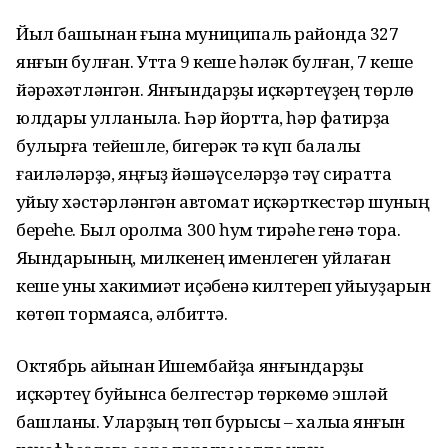
Йыл башынан ғына муниципаль районда 327
янғын булған. Утта 9 кеше һәләк булған, 7 кеше
йәрәхәтләнгән. Янғындарҙы иҫкәртеүҙең төрлө
юлдары ҡулланыла. Һәр йортта, һәр фатирҙа
булырға тейешле, бигерәк тә күп балалы
ғаиләләрҙә, яңғыҙ йәшәүселәрҙә тәү сиратта
ҡуйыу хәстәрләнгән автомат иҫкәрткестәр шуның
береһе. Был ҡоролма 300 һум тирәһе генә тора.
Яҡындарының, милкенең именлеген уйлаған
кеше уны хакимиәт иҫәбенә килтереп ҡуйыуҙарын
көтөп тормаясаҡ, әлбиттә.
Октябрь айынан Ишембайҙа янғындарҙы
иҫкәртеү буйынса белгестәр төркөмө эшләй
башланы. Уларҙың төп бурысы – халыҡҡа янғын