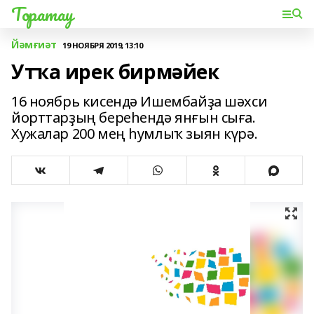
Торатау
Йәмғиәт
19 НОЯБРЯ 2019, 13:10
Утҡа ирек бирмәйек
16 ноябрь кисендә Ишембайҙа шәхси
йорттарҙың береһендә янғын сыға.
Хужалар 200 мең һумлыҡ зыян күрә.