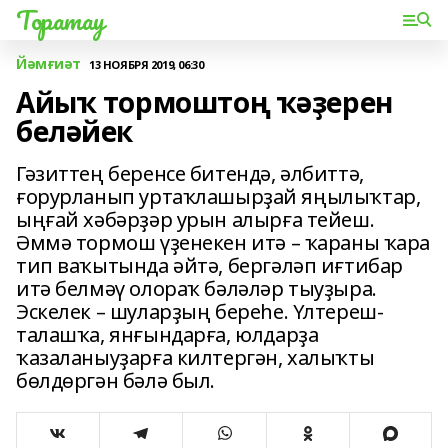
Торатау
Йәмғиәт
13 НОЯБРЯ 2019, 06:30
Айыҡ тормоштоң ҡәҙерен
беләйек
Гәзиттең беренсе битендә, әлбиттә,
ғорурланып уртаҡлашырҙай яңылыҡтар,
ыңғай хәбәрҙәр урын алырға тейеш.
Әммә тормош үҙенекен итә – ҡараны ҡара
тип ваҡытында әйтә, бергәләп иғтибар
итә белмәү олораҡ бәләләр тыуҙыра.
Эскелек – шуларҙың береһе. Үлтереш-
талашҡа, янғындарға, юлдарҙа
ҡазаланыуҙарға килтергән, халыҡты
бөлдөргән бәлә был.