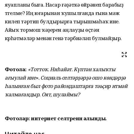
яуапланы быға. Насар ғәҙәткә өйрәнеп барабыҙ
түгелме? Иң юғарынан ҡушылғанда ғына мәж
килеп тәртип булдырырға тырышмаһаҡ ине.
Айыҡ тормош ҡәҙерен аңлауҙы өҫтән
күрһәтмәләр менән генә тәрбиәләп булмайҙыр.
Фотола:
«Тоттоҡ. Ниһайәт. Күптән халыҡты
ағыулай ине». Социаль селтәрҙәрҙә ошо көндәрҙә
һалынған был фото райондаштарға тәьҫир итмәй
ҡалмағандыр. Оят, шулаймы?
Фотолар: интернет селтәренән алынды.
Читайте нас