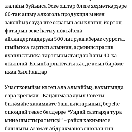
ҡалаһы буйынса Эске эштәр бүлеге хеҙмәткәрҙәре
60-тан ашыу алкоголь продукция менән
законһыҙ сауҙа итеү осрағын асыҡлаған, йортон,
фатирын эске һатыу нөктәһенә
әйләндергәндәрҙән 500 литрҙан күберәк суррогат
шыйыҡса тартып алынған, административ
яуаплылыҡҡа тарттырылғандар һаны 40-ҡа
яҡынлай. Ысынбарлыҡтағы хәлде асып бирәме
икән был һандар
Участковыйҙы көтөп ала алмайбыҙ, ваҡытында
сара күрелмәй... Кәңәшмәлә ауыл Советы
биләмәһе хакимиәте башлыҡтарының береһе
ошондай үтенес белдерҙе. “Ундай саҡтарҙа тура
миңә шылтыратығыҙ!” – район хакимиәте
башлығы Азамат Абдрахманов ошолай тип