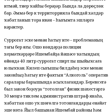
итмәй, тиер ҡайһы берәүҙәр. Бында ла дөрөҫлөк
бар. Әммә бер үк территоррияла бындай хәлдәр
ҡабатланып тора икән – һығымта эшләргә
кәрәктер.
Суррогат эске менән һатыу итеү – проблеманың
тағы бер яғы. Ошо көндәрҙә полиция
хеҙмәткәрҙәре Ишембайҙа йәшәүсе ҡатындың
өйөндә 40 литр суррогат спиртлы шыйыҡсаға
юлыҡҡан. Килеп сығышы билдәһеҙ эске менән
законһыҙ һатыу итеү фактын “Алкоголь” оператив
саралары барышында асыҡлағандар. Беренсегә
был закон боҙоуҙа “тотолған” физик шәхестәргә
30 меңгә тиклем административ штраф янаһа,
ҡабаттан ошо уҡ шөғөлгә тотонғандарҙы енәйәт
эше көтә. Йыл башынан Ишембай районы һәм