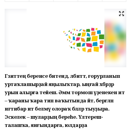
Гәзиттең беренсе битендә, әлбиттә, ғорурланып
уртаҡлашырҙай яңылыҡтар, ыңғай хәбәрҙәр
урын алырға тейеш. Әммә тормош үҙенекен итә
– ҡараны ҡара тип ваҡытында әйтә, бергәләп
иғтибар итә белмәү олораҡ бәләләр тыуҙыра.
Эскелек – шуларҙың береһе. Үлтереш-
талашҡа, янғындарға, юлдарҙа