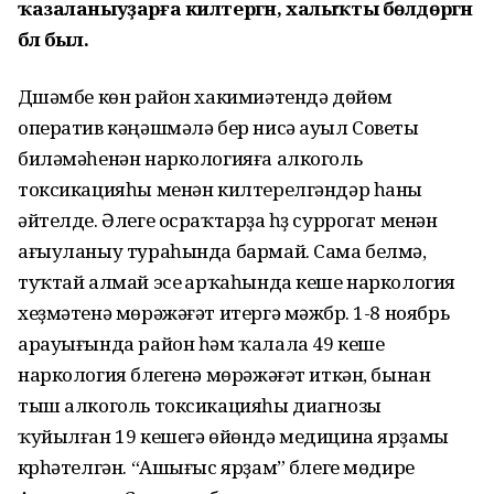
ҡазаланыуҙарға килтергән, халыҡты бөлдөргән
бәлә был.
Дүшәмбе көн район хакимиәтендә дөйөм
оператив кәңәшмәлә бер нисә ауыл Советы
биләмәһенән наркологияға алкоголь
токсикацияһы менән килтерелгәндәр һаны
әйтелде. Әлеге осраҡтарҙа һүҙ суррогат менән
ағыуланыу тураһында бармай. Сама белмәү,
туҡтай алмай эсеү арҡаһында кеше наркология
хеҙмәтенә мөрәжәғәт итергә мәжбүр. 1-8 ноябрь
арауығында район һәм ҡалала 49 кеше
наркология бүлегенә мөрәжәғәт иткән, бынан
тыш алкоголь токсикацияһы диагнозы
ҡуйылған 19 кешегә өйөндә медицина ярҙамы
күрһәтелгән. “Ашығыс ярҙам” бүлеге мөдире