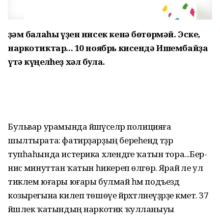
Әҙәм балаһы үҙен нисек кенә бөтөрмәй. Эске,
наркотиктар... 10 ноябрь кисендә Ишембайҙа
үтә күңелһеҙ хәл була.
Бульвар урамында йәшәүселәр полицияға
шылтырата: фатирҙарҙың береһендә тәҙрә
тупһаһында истерика хәлендәге ҡатын тора...Бер-
нисә минуттан ҡатын һикереп өлгөрә. Ярай әле ул
тиклем юғары юғары булмай һәм подъезд
козырегына килеп төшөүе йәрәхәтләнеүҙәрҙе кәметә. 37
йәшлек ҡатындың наркотик ҡулланыуы