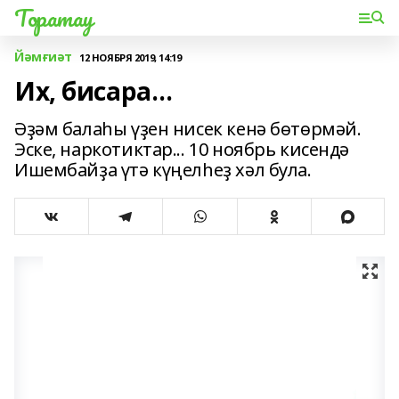
Торатау
Йәмғиәт
12 НОЯБРЯ 2019, 14:19
Их, бисара…
Әҙәм балаһы үҙен нисек кенә бөтөрмәй.
Эске, наркотиктар... 10 ноябрь кисендә
Ишембайҙа үтә күңелһеҙ хәл була.