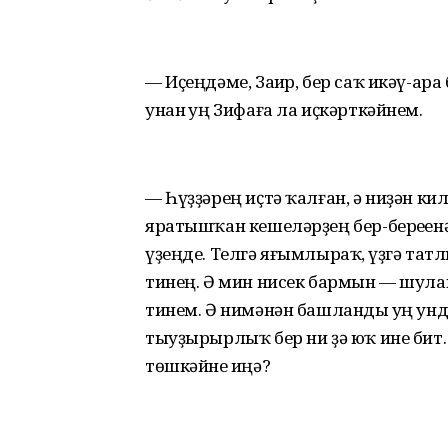
— Иҫеңдәме, Заһир, бер саҡ икәү-ара б
унан һуң Зифаға ла иҫкәрткәйнем.
— Һүҙҙәрең иҫтә ҡалған, ә ниҙән к
яратышҡан кешеләрҙең бер-береһенә 
үҙеңде. Телгә яғымлыраҡ, һүҙгә тат
тинең. Ә мин нисек бармын — шула
тинем. Ә нимәнән башланды һуң унд
тыуҙырырлыҡ бер ни ҙә юҡ ине бит. 
төшкәйне һиңә?