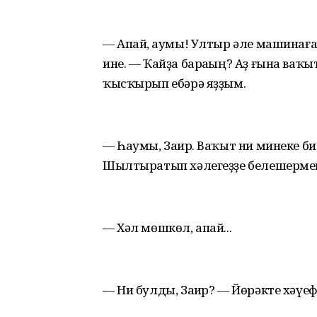
— Апай, һаумы! Ултыр әле машинаға,
ине. — Ҡайҙа бараһың? Аҙ ғына ва
ҡысҡырып ебәрә яҙҙым.
— Һаумы, Заһир. Ваҡыт ни минеке б
Шылтыратып хәлегеҙҙе белешермен,
— Хәл мөшкөл, апай...
— Ни булды, Заһир? — Йөрәкте хәүе