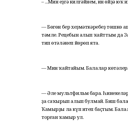
– ...Мин һеҙгә килгәйнем, һин өйҙә ю
— Бөгөн бер хеҙмәткәребеҙ төшкө 
тәмле. Рецебын алып ҡайттым да З
тип өтәләнеп йөрөп ята.
— Мин ҡайтайым. Балалар көтәлер
— Әле мультфильм бара. Һинекеләр
ҙа саҡырып алып булмай. Биш бала 
Ҡамырҙы ла күп итеп баҫтым. Балал
торған ҡамыр ул.