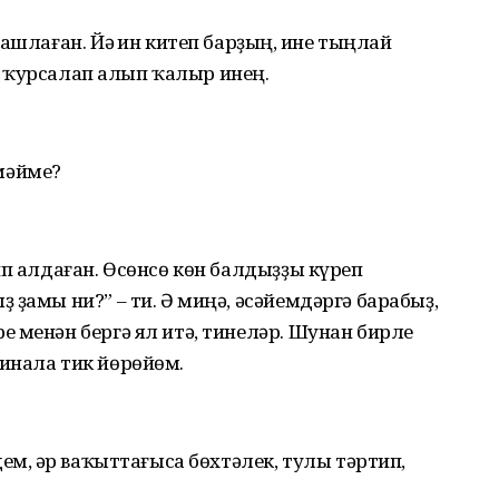
ашлаған. Йә һин китеп барҙың, һине тыңлай
и, ҡурсалап алып ҡалыр инең.
мәйме?
ип алдаған. Өсөнсө көн балдыҙҙы күреп
 ҙамы ни?” – ти. Ә миңә, әсәйемдәргә барабыҙ,
 менән бергә ял итә, тинеләр. Шунан бирле
инала тик йөрөйөм.
ем, һәр ваҡыттағыса бөхтәлек, тулы тәртип,