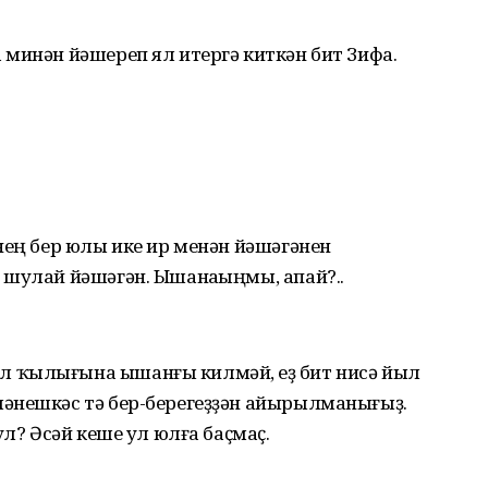
минән йәшереп ял итергә киткән бит Зифа.
нең бер юлы ике ир менән йәшәгәнен
 шулай йәшәгән. Ышанаһыңмы, апай?..
 ҡылығына ышанғы килмәй, һеҙ бит нисә йыл
әнешкәс тә бер-берегеҙҙән айырылманығыҙ.
ул? Әсәй кеше ул юлға баҫмаҫ.