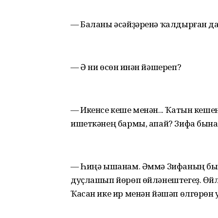
— Баланы әсәйҙәренә ҡалдырған да 
— Ә ни өсөн һинән йәшереп?
— Икенсе кеше менән... Ҡатын кеше
ишеткәнең бармы, апай? Зифа бына
— Һиңә ышанам. Әммә Зифаның был
дуҫлашып йөрөп өйләнештегеҙ. Өйл
Ҡасан ике ир менән йәшәп өлгөрһөн 