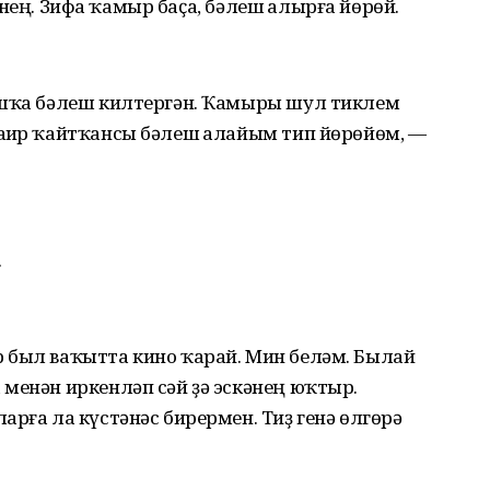
ҡ инең. Зифа ҡамыр баҫа, бәлеш һалырға йөрөй.
ашҡа бәлеш килтергән. Ҡамыры шул тиклем
аһир ҡайтҡансы бәлеш һалайым тип йөрөйөм, —
.
 был ваҡытта кино ҡарай. Мин беләм. Былай
менән иркенләп сәй ҙә эскәнең юҡтыр.
арға ла күстәнәс бирермен. Тиҙ генә өлгөрә