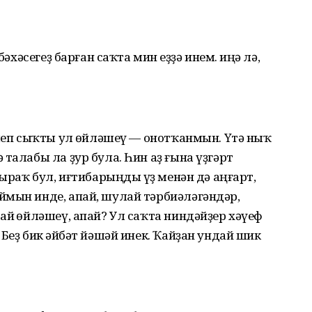
әхәсегеҙ барған саҡта мин һеҙҙә инем. һиңә лә,
илеп сыҡты ул һөйләшеү — онотҡанмын. Үтә ныҡ
талабы ла ҙур була. Һин аҙ ғына үҙгәрт
лыраҡ бул, иғтибарыңды һүҙ менән дә аңғарт,
ймын инде, апай, шулай тәрбиәләгәндәр,
ай һөйләшеү, апай? Ул саҡта ниндәйҙер хәүеф
Беҙ бик һәйбәт йәшәй инек. Ҡайҙан ундай шик