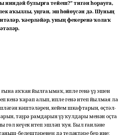
ҙ ниндәй булырға тейеш?” тигән һорауға,
рлек аҡыллы, уңған, эш һөйөүсән дә. Шуның
 итәләр, ҡәҙерләйҙәр, уның фекеренә ҡолаҡ
әтәләр.
н ғына аҡҡан йылға һымаҡ, ипле генә үҙ эшен
п кенә ҡарап алып, ипле генә итеп йылмая ла
эшләгән кәштәләрен, кейем шкафтарын, өҫтәл-
арын, тәҙрә рамдарын үҙ ҡулдары менән оҫта
ны гөл кеүек итеп эшләп ҡуя. Был ғаиләне
таныш-белештәренең дә теләктәре бер ине: