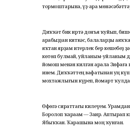
тормоштарына, үҙ-ара мөнәсәбәттәр
Диҡҡәт бик иртә донъя ҡуйып, биш
арабыҙҙан киткәс, балаларҙы аяҡҡ
яҡтан ярҙам итерлек бер кешебеҙ ҙ
көтөп булмай, уйланым-уйланым д
йомош менән килгән арала Зифаға
инем. Диҡҡәттең вафатынан һуң күп 
мохтажлығын күреп, йомарт ҡулдар
Өфөгә сираттағы килеүем. Урамдан
Боролоп ҡараһам — Заһир. Аптырап к
Ябыҡҡан. Ҡарашына моң ҡунған.