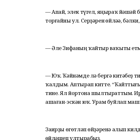
— Апай, элек түгел, яңыраҡ йәшәй б
торғайны ул. Серҙәрен һөйләһә, бәлк
— Әле Зифаның ҡайтыр ваҡыты ет
— Юҡ. Ҡәйнәмде лә бергә китәбеҙ т
ҡалдым. Аптырап китте. “Ҡайттығыҙ
тине. Ял йортона шылтыраттым. Ире
ашаған-эскән юҡ. Урам буйлап маш
Заһирҙы өгөтләп өйҙәренә алып килд
һөйләшеп ултырабыҙ.