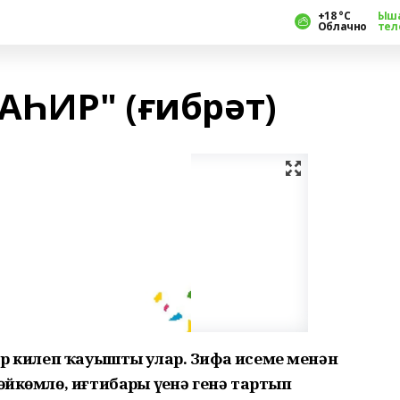
+18 °С
Ыш
Облачно
тел
ҺИР" (ғибрәт)
пар килеп ҡауышты улар. Зифа исеме менән
өйкөмлө, иғтибарҙы үҙенә генә тартып