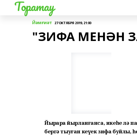
Торатау
Йәмғиәт
27 ОКТЯБРЯ 2019, 21:00
"ЗИФА МЕНӘН ЗА
Йырҙарҙа йырланғанса, икеһе лә 
бергә тыуған кеүек зифа буйлы, һ