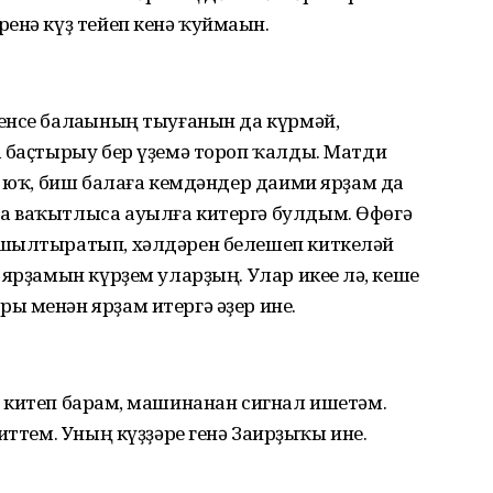
енә күҙ тейеп кенә ҡуймаһын.
енсе балаһының тыуғанын да күрмәй,
а баҫтырыу бер үҙемә тороп ҡалды. Матди
ә юҡ, биш балаға кемдәндер даими ярҙам да
а ваҡытлыса ауылға китергә булдым. Өфөгә
 шылтыратып, хәлдәрен белешеп киткеләй
ярҙамын күрҙем уларҙың. Улар икеһе лә, кеше
ы менән ярҙам итергә әҙер ине.
 китеп барһам, машинанан сигнал ишетәм.
иттем. Уның күҙҙәре генә Заһирҙыҡы ине.