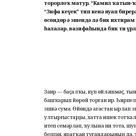
торорлоҡ матур. “Камил ҡатын-ҡы
“Зифа кеүек” тип кенә яуап бире
өсөндөр ҙә эшендә лә бик ихтирам
һалалар, вазифаһында бик тиҙ үрл
Заһир — баҫалҡы, күп һөйләшмәҫ, ты
башҡарып йөрөй торған ир. Һирпеле
эшкә сума. Өйөндә ағастан һырлап 
ултырғыстарҙы, хатта ишек тотҡал
итеп семәрләп, ҡулына ни тотһа, шу
белгән, яратҡан туғандарының да, 