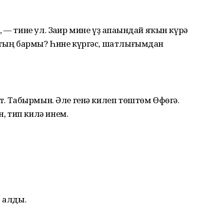
 — тине ул. Заһир мине үҙ апаһындай яҡын күрә
ҡытың бармы? Һине күргәс, шатлығымдан
ит. Табырмын. Әле генә килеп төштөм Өфөгә.
 тип килә инем.
ф алды.