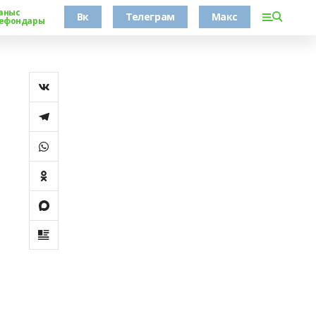
аныс
Вк
Телеграм
Макс
ефондары