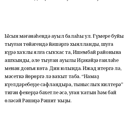
Ысын мәғәнәһендә ауыл балаһы ул. Ғүмере буйы
тыуған төйәгендә йәшәргә хыялланды, шуға
күрә хаҡлы ялға сыҡҡас та, Ишембай районына
ашҡынды, әле тыуған ауылы Иҫәкәйҙә ғаиләһе
менән донъя көтә. Дин юлында. Ижад итергә лә,
мәсеткә йөрөргә лә ваҡыт таба. “Намаҙ
күңелдәребеҙҙе сафландыра, тыныслыҡ килтерә”
тигән фекерҙә бәхетле әсә, уңған ҡатын һәм бай
өләсәй Рәшиҙә Рәшит ҡыҙы.