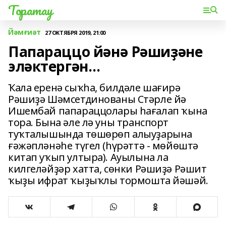
Торатау
Йәмғиәт
27 ОКТЯБРЯ 2019, 21:00
Папараццо йәнә Рәшиҙәне
эләктергән…
Ҡала еренә сыҡһа, билдәле шағирә
Рәшиҙә Шәмсетдинованы Стәрле йә
Ишембай папараццолары һағалап ҡына
тора. Бына әле лә уны транспорт
туҡталышында төшөрөп алыуҙарына
ғәжәпләнәһе түгел (һүрәттә - мөйөштә
китап уҡып ултыра). Ауылына ла
килгеләйҙәр хатта, сөнки Рәшиҙә Рәшит
ҡыҙы ифрат ҡыҙыҡлы тормошта йәшәй.