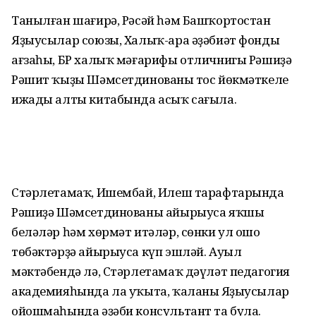
Танылған шағирә, Рәсәй һәм Башҡортостан
Яҙыусылар союзы, Халыҡ-ара әҙәбиәт фонды
ағзаһы, БР халыҡ мәғарифы отличнигы Рәшиҙә
Рәшит ҡыҙы Шәмсетдинованың тос йөкмәткеле
ижады алты китабында асыҡ сағыла.
Стәрлетамаҡ, Ишембай, Илеш тарафтарында
Рәшиҙә Шәмсетдинованы айырыуса яҡшы
беләләр һәм хөрмәт итәләр, сөнки ул ошо
төбәктәрҙә айырыуса күп эшләй. Ауыл
мәктәбендә лә, Стәрлетамаҡ дәүләт педагогия
академияһында ла уҡыта, ҡаланың Яҙыусылар
ойошмаһында әҙәби консультант та була.