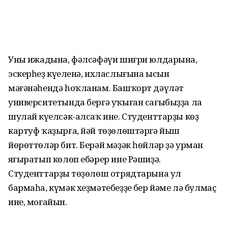
Уның ижадына, фәлсәфәүи шиғри юлдарына,
эскерһеҙ күңеленә, ихласлығына ысын
мәғәнәһендә һоҡланам. Башҡорт дәүләт
университетында бергә уҡыған сағыбыҙҙа ла
шулай күңелсәк-алсаҡ ине. Студенттарҙы көҙ
картуф ҡаҙырға, йәй төҙөлөштәргә йыш
йөрөттөләр бит. Берәй мәҙәк һөйләр ҙә урман
яңғыратып көлөп ебәрер ине Рәшиҙә.
Студенттарҙың төҙөлөш отрядтарына ул
бармаһа, күмәк хеҙмәтебеҙҙең бер йәме лә булмаҫ
ине, моғайын.