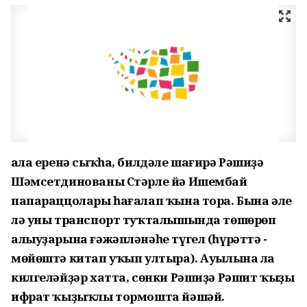
Ҡала еренә сыҡһа, билдәле шағирә Рәшиҙә
Шәмсетдинованы Стәрле йә Ишембай
папараццолары һағалап ҡына тора. Бына әле
лә уны транспорт туҡталышында төшөрөп
алыуҙарына ғәжәпләнәһе түгел (һүрәттә -
мөйөштә китап уҡып ултыра). Ауылына ла
килгеләйҙәр хатта, сөнки Рәшиҙә Рәшит ҡыҙы
ифрат ҡыҙыҡлы тормошта йәшәй.