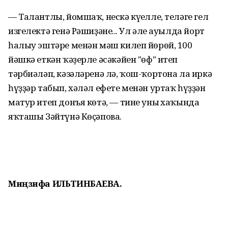
— Талантлы, йомшаҡ, нескә күңелле, теләге гел
изгелектә генә Рәшиҙәнең... Ул әле ауылда йорт
һалыу эштәре менән мәш килеп йөрөй, 100
йәшкә еткән ҡәҙерле әсәкәйен "өф" итеп
тәрбиәләп, кәзәләренә лә, ҡош-ҡортона ла иркә
һүҙҙәр табып, хәләл ефете менән уртаҡ һүҙҙән
матур итеп донъя көтә, — тине уның хаҡында
яҡташы Зәйтүнә Көҫәпова.
Миңзифа ИЛЬТИНБАЕВА.