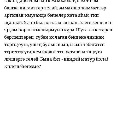
вәкилдәре. Һәм һәр кем мөхәббәт, бәхет һәм
башҡа ниғмәттәр теләй, әммә ошо ҡиммәттәр
артынан ҡыуғанда бәғзеләр хата яһай, тип
иҫәпләй. Улар был хатала сигнал, әлеге кешенең
ярҙам һорап ҡысҡырыуын күрә. Шуға ла көстәрен
берләштереп, түбән ҡолаған бәндәне яңынан
торғоҙоуға, уның булмышын, ысын тәбиғәтен
тергегеҙеүгә, кем икәнлеген хәтәренә төшөрөүгә
өлгәшергә теләй. Бына бит - ниндәй матур йола!
Килешәһегеҙме?