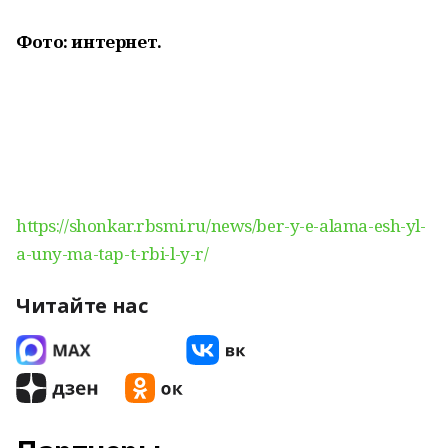
Фото: интернет.
https://shonkar.rbsmi.ru/news/ber-y-e-alama-esh-yl-
a-uny-ma-tap-t-rbi-l-y-r/
Читайте нас