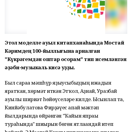
Этҡол моделле ауыл китапханаһында Мостай
Кәримдең 100-йыллығына арналған
"Күкрәгемдән ҡоштар осорам" тип исемләнгән
әҙәби-музыкаль кисә уҙҙы.
Был сараға мәшһүр яҙыусыбыҙҙың ижадын
яратҡан, хөрмәт иткән Этҡол, Аҙнай, Уразбай
ауылы шиғриәт һөйөүселәре килде. Ысынлап та,
Кинйәбулатова Фирҙәүес апай мәктәп
йылдарында өйрәнгән "Ҡайын япрағы
тураһында" шиғырын бөгөн ятлағандай итеп