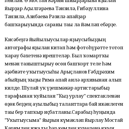
һөйләй. Ә Мостай Кәрим шиғырҙарына яҙылған
йырҙар Аҫылгәрәева Тәнзилә, Ғибәҙуллина
Тәнзилә, Азибаева Рәзилә апайҙар
башҡарыуында сараны тағы ла йәмләп ебәрҙе.
Кисәбеҙгә йыйылыусылар яҙыусыбыҙҙың
автографы яҙылған китап һәм фотоһүрәтте тотоп
ҡарау бәхетенә ирештеләр. Был ҡомартҡы
менән таныштырыу өсөн башҡорт теле һәм
әҙәбиәте уҡытыусыһы Арыҫланов Ғәбдрәхим
абыйҙың ҡыҙы Рима апай ғаилә архивынан алып
килде. Шулай уҡ үҙешмәкәр артистарыбыҙ
тарафынан ҡуйылған "Ҡыҙ урлау" спектакленән
өҙөк беҙҙең ауылыбыҙ таланттарға бай икәнлеген
тағы бер тапҡыр иҫбатланы.Сарабыҙ һуңында
"Уҡытыусыма" йырын күмәкләп йырлау Мостай
Кәримдең ижады һәр кемдең күңеленә яҡын,