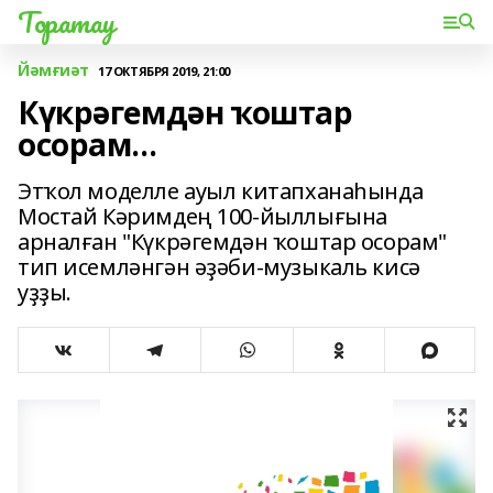
Торатау
Йәмғиәт
17 ОКТЯБРЯ 2019, 21:00
Күкрәгемдән ҡоштар
осорам...
Этҡол моделле ауыл китапханаһында
Мостай Кәримдең 100-йыллығына
арналған "Күкрәгемдән ҡоштар осорам"
тип исемләнгән әҙәби-музыкаль кисә
уҙҙы.