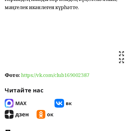
мәңгелек икәнлеген күрһәтте.
Фото:
https://vk.com/club169002387
Читайте нас