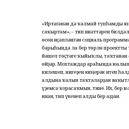
«Иртәгәнән дә ҡалмай тупһамды я
саҡыртам», – тип ниәттәрен билдә
өсөн иҫәпләнгән социаль программа
барыһында ла бер төрлө проектты 
йәшел төҫтәге ҡыйыҡлы, таҡтанан 
өйҙәр. Мохтаждар араһында юғалып
килешеп, нигеҙен киңерәк итеп һа
алдына ҡалын таҡталарҙан ваҡытлы
үҙемсә ҡорасаҡмын, тине. Их, бер 
икән, тип үкенеп алды бер аҙҙан.