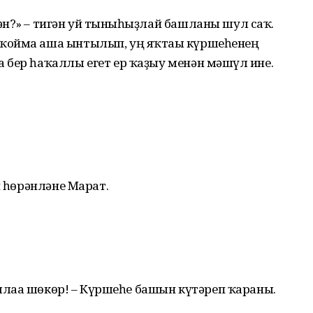
н?» – тигән уй тынғыһыҙлай башланы шул саҡ.
ҡойма аша ынтылып, уң яҡтағы күршеһенең
бер һаҡаллы егет ер ҡаҙыу менән мәшғүл ине.
п һөрәнләне Марат.
Аллаға шөкөр! – Күршеһе башын күтәреп ҡараны.