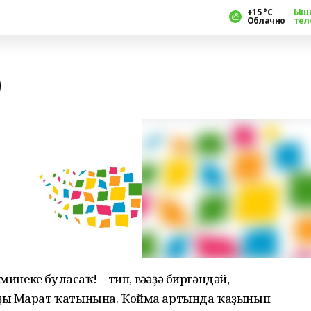
+15 °С
Ыш
Облачно
тел
)
минеке буласаҡ! – тип, вәғәҙә биргәндәй,
ҙы Марат ҡатынына. Ҡойма артында ҡаҙынып