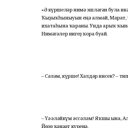
«Ә күршеләр нимә эшләгән була икә
Ҡыҙыҡһыныуын еңә алмай, Марат, 
ихатаһына ҡараны. Унда арыҡ ҡына 
Нимәгәлер нигеҙ ҡора буғай.
– Сәләм, күрше! Хәлдәр нисек? – ти
– Үә ғәләйкүм әссәләм! Яҡшы ғына, 
Йөҙө ҡәнәғәт күренә.