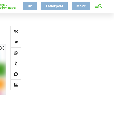
аныс
Вк
Телеграм
Макс
ефондары