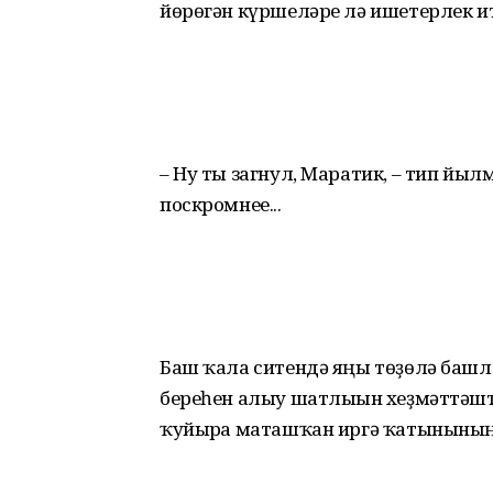
йөрөгән күршеләре лә ишетерлек и
– Ну ты загнул, Маратик, – тип йыл
поскромнее...
Баш ҡала ситендә яңы төҙөлә башл
береһен алыу шатлығын хеҙмәттәш
ҡуйырға маташҡан иргә ҡатынының 