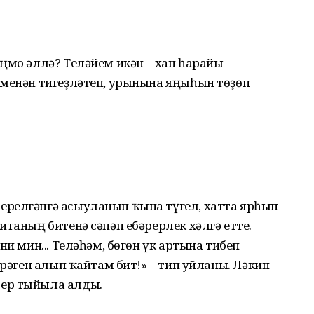
ңмо әллә? Теләйем икән – хан һарайы
 менән тигеҙләтеп, урынына яңыһын төҙөп
релгәнгә асыуланып ҡына түгел, хатта ярһып
итаның битенә сәпәп ебәрерлек хәлгә етте.
ни мин... Теләһәм, бөгөн үк артына тибеп
ерәген алып ҡайтам бит!» – тип уйланы. Ләкин
ер тыйыла алды.