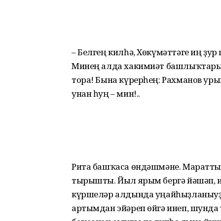
– Белгең килһә, Хөкүмәттәге иң ҙу
Минең алда хакимиәт башлыҡтары,
тора! Бына күрерһең: Рахманов ур
унан һуң – мин!..
Рита башҡаса өндәшмәне. Мараттың
тырышты. Йыл ярым бергә йәшәп, и
күршеләр алдында уңайһыҙланыуҙан
артымдан эйәреп өйгә инеп, шунда