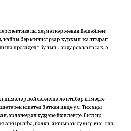
р перспективалы хеҙмәткәр менән йәшәйһең!
 ҡайһы бер министрҙар ҡурҡып, ҡалтырап
ынына президент булып Сардаров ҡаласаҡ, ә
 нимәләр һөйләгәненә лә иғтибар итмәҫкә
шетерен ишетеп бөткән инде ул. Тик яңы
, ғәрләнеүҙән күҙҙәре йәшләнде. Был ир,
 ҡысҡырынһа, бәлки, яҡшыраҡ булыр ине, тип,