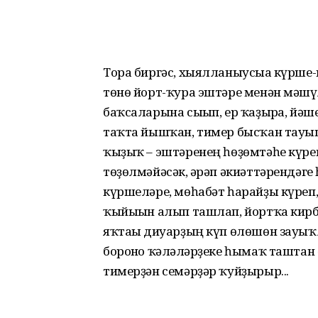
Тора биргәс, хыялланыусыға күрше-
төнө йорт-ҡура эштәре менән мәшғ
баҡсаларына сығып, ер ҡаҙырға, йәш
таҡта йышҡан, тимер бысҡан тауы
ҡыҙыҡ – эштәренең һөҙөмтәһе күрен
төҙөлмәйәсәк, ғәрәп әкиәттәрендәге
күршеләре, мөһабәт һарайҙы күреп, 
ҡыйығын алып ташлап, йортҡа кирбе
яҡтағы диуарҙың күп өлөшөн зауы
боронғо ҡәлғәләрҙеке һымаҡ таштан 
тимерҙән семәрҙәр ҡуйҙырыр...