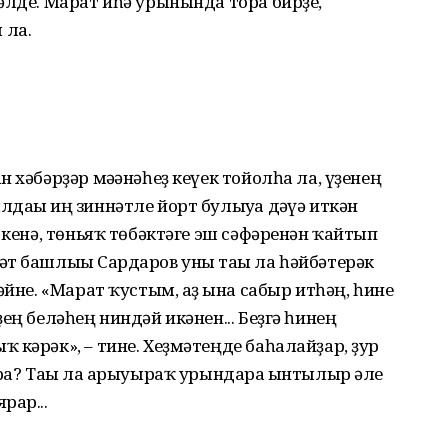
әлде. Марат иһә урынында тора бирҙе,
 ла.
 хәбәрҙәр мәғәнәһеҙ кеүек тойолһа ла, үҙенең
дағы иң зиннәтле йорт булыуға дәғүә иткән
 кенә, төньяҡ төбәктәге эш сәфәренән ҡайтып
т башлығы Сардаров уны тағы ла һәйбәтерәк
әйне. «Марат ҡустым, аҙ ғына сабыр итһәң, һине
ең беләһең ниндәй икәнен... Беҙгә һинең
 кәрәк», – тине. Хеҙмәтеңде баһалайҙар, ҙур
рға? Тағы ла арыуыраҡ урындарға ынтылыр әле
рар...