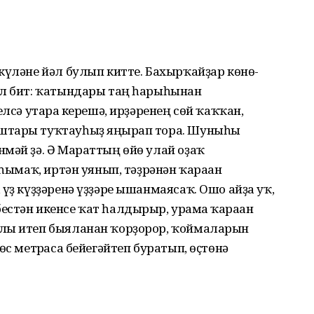
күләне йәл булып китте. Бахырҡайҙар көнө-
үл бит: ҡатындары таң һарыһынан
елсә утарға керешә, ирҙәренең сөй ҡаҡҡан,
штары туҡтауһыҙ яңғырап тора. Шуныһы
мәй ҙә. Ә Мараттың өйө улай оҙаҡ
 һымаҡ, иртән уянып, тәҙрәнән ҡараған
үҙ күҙҙәренә үҙҙәре ышанмаясаҡ. Ошо айҙа уҡ,
стән икенсе ҡат һалдырыр, урамға ҡараған
ҡлы итеп быяланан ҡорҙорор, ҡоймаларын
өс метрғаса бейегәйтеп буратып, өҫтөнә