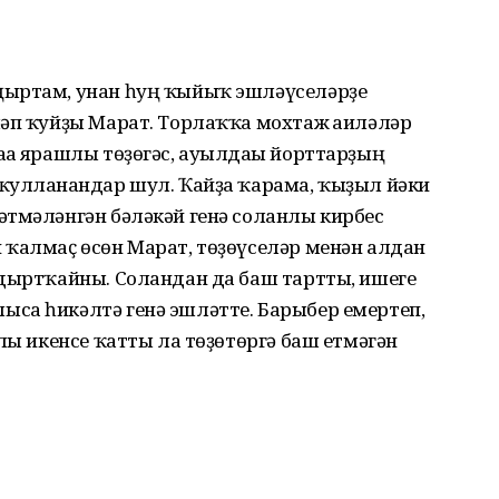
ңыртам, унан һуң ҡыйыҡ эшләүселәрҙе
ләп ҡуйҙы Марат. Торлаҡҡа мохтаж ғаиләләр
ға ярашлы төҙөгәс, ауылдағы йорттарҙың
ҡулланғандар шул. Ҡайҙа ҡарама, ҡыҙыл йәки
әтмәләнгән бәләкәй генә соланлы кирбес
 ҡалмаҫ өсөн Марат, төҙөүселәр менән алдан
лдыртҡайны. Соландан да баш тартты, ишеге
са һикәлтә генә эшләтте. Барыбер емертеп,
юлы икенсе ҡатты ла төҙөтөргә баш етмәгән