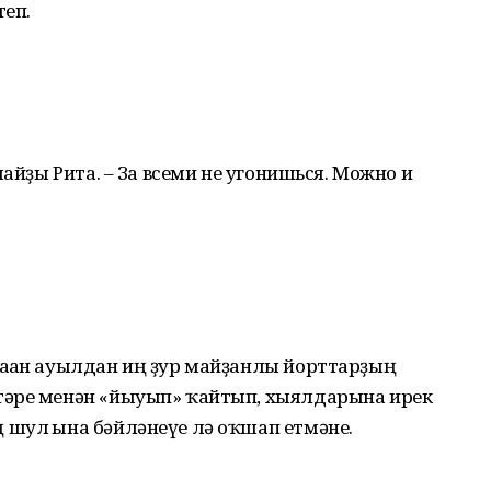
теп.
майҙы Рита. – За всеми не угонишься. Можно и
аған ауылдан иң ҙур майҙанлы йорттарҙың
тәре менән «йыуып» ҡайтып, хыялдарына ирек
шул ғына бәйләнеүе лә оҡшап етмәне.