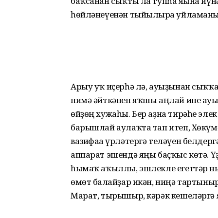
баҡсанан сыҡты ла тупһа яғына йүн
һөйләнеүенән тыйылырға уйламаны
Арыу уҡ иҫерһә лә, ауыҙынан сыҡҡан
нимә әйткәнен яҡшы аңлай ине ауыл
өйҙөң хужаһы. Бер аҙна тирәһе элек
барышлай аулаҡта тап итеп, Хөкүмә
вазифаға үрләтергә теләүен белдерг
аппарат эшендә яңы баҫҡыс көтә. Үҙ
һымаҡ аҡыллы, эшлекле егеттәр ныҡ
өмөт бағлайҙар икән, ниңә тартыны
Марат, тырышыр, кәрәк кешеләргә я