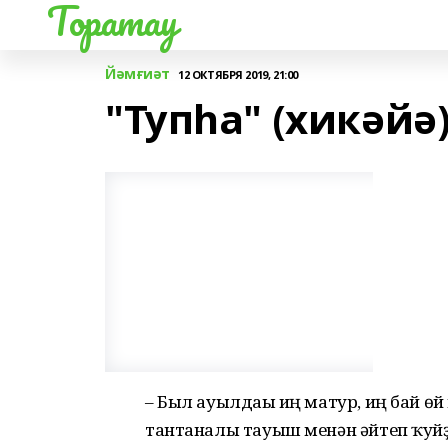
Торатау
Йәмғиәт
12 ОКТЯБРЯ 2019, 21:00
"Тупһа" (хикәйә
– Был ауылдағы иң матур, иң бай өй 
тантаналы тауыш менән әйтеп ҡуй