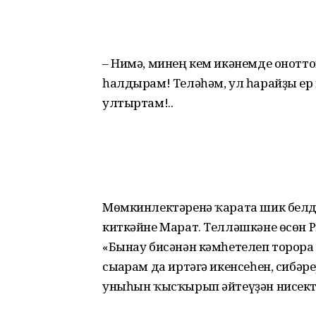
– Нимә, минең кем икәнемде онотто
һалдырам! Теләһәм, ул һарайҙы ер
ултыртам!..
Мөмкинлектәренә ҡарата шик белде
киткәйне Марат. Телләшкәне өсөн Р
«Бынау бисәнән кәмһетелеп торорға 
сығарам да иртәгә икенсеһен, сибәр
уныһын ҡысҡырып әйтеүҙән нисект