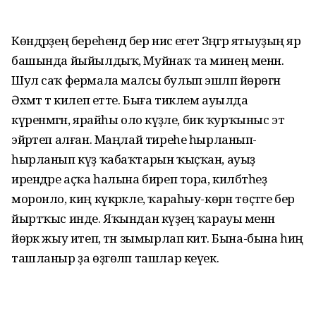
Көндәрҙең береһендә бер нисә егет Зәңгәр ятыуҙың яр
башында йыйылдыҡ, Муйнаҡ та минең менән.
Шул саҡ фермала малсы булып эшләп йөрөгән
Әхмәт тә килеп етте. Быға тиклем ауылда
күренмәгән, ярайһы оло кәүҙәле, бик ҡурҡыныс эт
эйәртеп алған. Маңлай тиреһе һырланып-
һырланып күҙ ҡабаҡтарын ҡыҫҡан, ауыҙ
ирендәре аҫҡа һалына биреп тора, килбәтһеҙ
моронло, киң күкрәкле, ҡараһыу-көрән төҫтәге бер
йыртҡыс инде. Яҡындан күҙеңә ҡарауы менән
йөрәк жыу итеп, тән зымырлап китә. Бына-бына һиңә
ташланыр ҙа өҙгөләп ташлар кеүек.