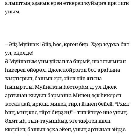
алыштың аҙағын еренә еткереп ҡуйырға кәрәк тигән
уйым.
– Әйҙә Муйнаҡ! Әйҙә, һөс, кәрәген бир! Хәҙер ҡурҡа бит
ул, еңелде!
Ә Муйнағым уны уйлап та бирмәй, шатлығынан
һикереп өйөрөлә. Джек ҡойроғон бот араһына
ҡыҫтырып, башын ергә, эйеп өйө яғына
һыпыртты. Муйнаҡты һөстөрһәм дә, ул Джек
артынан ҡыуып барманы. Минең өҫкә һикереп
ҡосаҡлай, иркәләнә, минең тирәлә әйләнеп бейей. “Рәхмәт
һиңә, миңә көс, ғәйрәт бирҙең!”– тип әйтеүе ине уның.
Әхмәт иһә, тын-тауышһыҙ, эте ҡиәфәтенә инеп
кәкерәйеп, башын аҫҡа эйеп, уның артынан эйәрҙе.