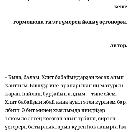
кеше
тормошона тиң эт ғүмерен йәшәү өҫтөнөрәк.
Автор.
– Бына, балам, Хәлит бабайыңдарҙан көсөк алып
ҡайттым. Бишәүҙәр ине, араларынан иң матурын
ҡарап, һайлап, бурҙайын алдым, – тине әсәйем.
Хәлит бабайҙың ябай ғына ауыл этен күргәнем бар,
әлбиттә. Ә бит минең хыялымда ниндәйҙер
тоҡомло эттең көсөгөн алып тәрбиәләп, өйрәтеп
үҫте­рергә, батырлыҡтарын күреп һоҡланырға һәм