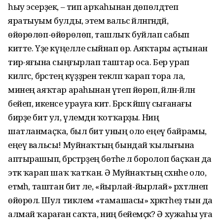
һыу эсерҙек, – тип арҡаһынан дөпөлдәтеп
яратыуым булды, этем вальс әйләнгәндәй,
өйөрөлөп-өйө­рөлөп, ташлыҡ буйлап сабып
китте. Үҙе күңелле сыйнап өрә. Аяҡтары аҫты­нан
тирә-яғына сыңғырлап таштар оса. Бер урап
килгәс, бәрәстең күҙҙәренә текләп ҡарап тора ла,
минең аяҡтар араһынан үтеп йөрөп, әйләнә-әйләнә
бейеп, икенсе урауға китә. Бәрәскә йәшәү сығанағы
бирҙе бит ул, үлемдән ҡотҡарҙы. Ниңә
шатланмаҫҡа, был бит уның оло еңеү байрамы,
еңеү вальсы! Муйнаҡтың бындай ҡылығына
аптырашып, бәрәстәрҙең бөтәһе лә боролоп баҫҡан да
эткә ҡарап шаҡ ҡатҡан. Ә Муйнаҡтың сәхнәһе оло,
етмәһә, таштан бит әле, «йырлай-йырлай» рәхәтләнеп
өйөрөлә. Шул тиклем «тамашасы» хәрәкәтһеҙ тын да
алмай ҡараған саҡта, ниңә бейемәҫкә? Ә хужаһы уға