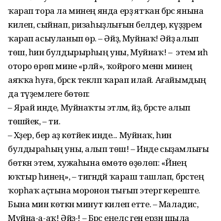
ҡарап тора ла минең янда ерҙә ятҡан бәрәс янына
килеп, сыйнап, ризаһыҙлығын белдерә, күҙҙәремә
ҡарап асыуланып өрә. – Әйҙә, Муйнаҡ! Әйҙә алып
төш, һин булдырырһың уны, Муйнаҡ! – ә этем иһә
оторо өрөп мине «әрләй», ҡойроғо менән минең
аяҡҡа һуға, бәрәскә текләп ҡарап илай. Ағайымдың
да түҙемлеге бөтөп:
– Ярай инде, Муйнаҡты этләмә, әйҙә, бәрәсте алып
төшәйек, – ти.
– Хәҙер, бер аҙ көтәйек инде... Муйнаҡ, һин
булдыраһың уны, алып төш! – Инде сыҙамлығы
бөткән этем, хужаһына өмөтө өҙөлөп: «Йәнең
юҡтыр һинең», – тигәндәй ҡараш ташлап, бәрәстең
ҡорһаҡ аҫтына моронон тығып этергә кереште.
Бына мин көткән минут килеп етте. – Маладис,
Муйна-а-аҡ! Әйҙә-ә! – Бәрәс еңелсә генә ерҙән шыла