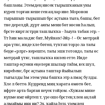
башланы. Этемдең нисек тырышҡанын уны
күреп торған кеше генә аңлар ине. Моронон
тырышып-тырышып бәрәс аҫтына тыға, башы, бөтә
тәне дерелдәй, дүрт аяғы менән бөтә көсөн һалып,
бәрәсте киртләстәрҙән ташлыҡҡа – һыуға табан этәрә. –
Үәт һин маладис бит, Муйнаҡ! Әйҙә-ә-ә! – Өс метрҙай
ара үткәс, инде хәле бөтөп, туҡтап торҙо ла тағы
беҙҙе «әрләргә» кереште, тағы эшкә тотондо, тағы өс
метрҙай үткәс, ташлыҡҡа килеп етте. Инде
таштар өҫтөнән еңелерәк шылыр тиһәм, юҡ шул,
киреһенсә, бәрәс аҫтына таштар йыйылып
тығылды һәм этем уны башҡа этәрә алмаҫ булды.
Хәле лә бөттө. Күҙҙәрендә миңә ҡарата өмөтө бөтә,
нәфрәте арта барған кеүек тойҙом. «Хужам мине
күпме нәмәгә өйрәтеп тә, үҙе ошо бәрәстең хәлен аңлай
алмаймы икән ни? Эх, ҡайҙа һуң, үҙемдең