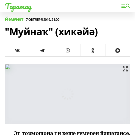
Торатау
Йәмғиәт
7 ОКТЯБРЯ 2019, 21:00
"Муйнаҡ" (хикәйә)
Эт тормошона тиң кеше ғүмерен йәшәгәнсе,