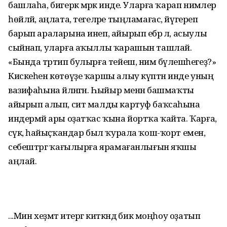
башлаһа, бигерәк мәрәкә инде. Уларға ҡарап нимәлер
һөйләй, аңлата, тегеләре тыңламағас, йүгереп
барып араларына инеп, айырып ебәрә лә, асыулы
сыйнап, уларға аҡыллы ҡарашын ташлай.
«Бында тәртип булырға тейеш, нимә бүлешәһегеҙ?»
Кискеһен көтөүҙе ҡаршы алыу күптән инде уның
вазифаһына әйләнгән. Һыйыр менән башмаҡты
айырып алып, сит малды картуф баҡсаһына
индермәй ары оҙатҡас ҡына йортҡа ҡайта. Ҡарға,
сәүкә, һайыҫ­ҡандар был ҡурала ҡош-ҡорт еменә,
себештәргә ҡағылырға ярамаған­лығын яҡшы
аңлай.
...Мин хеҙмәт итергә киткәндә бик моңһоу оҙатып