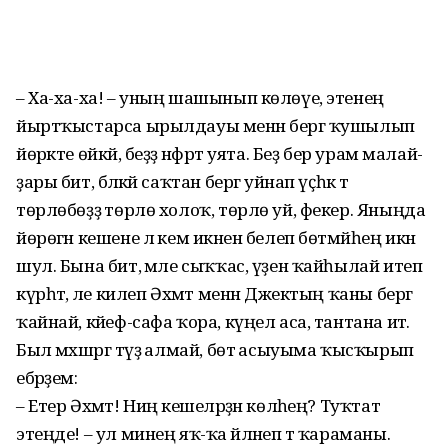
– Ха-ха-ха! – уның шашынып көлөүе, этенең
йыртҡыстарса ырылдауы менән бергә ҡушылып
йөрәкте өйкәй, беҙҙә нәфрәт уята. Беҙ бер урам малай-
ҙары бит, бәләкәй саҡтан бергә уйнап үҫһәк тә
төрлөбөҙҙә төрлө холоҡ, төрлө уй, фекер. Яныңда
йөрөгән кешене лә кем икәнен белеп бөтмәйһең икән
шул. Бына бит, әмәле сыҡҡас, үҙен ҡайһылай итеп
күрһәтә, әле килеп Әхмәт менән Джектың ҡаны бергә
ҡайнай, кәйеф-сафа ҡора, күңел аса, тантана итә.
Был мәхшәргә түҙә алмай, бөтә асыуыма ҡысҡырып
ебәрҙем:
– Етер Әхмәт! Ниңә кешеләрҙән көләһең? Туҡтат
этеңде! – ул минең яҡ-ҡа әйләнеп тә ҡараманы.