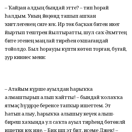
– Ҡайҙан алдың бындай этте? – тип һорай
һалдым. Уның йөҙөндә ташып ашҡан
ҡәнәғәтлегенең сиге юҡ. Ир төк баҫҡан битен икегә
йыртып тештәрен йылтыратты, шул саҡ Әхмәттең
бите этенең маңлай тиреһенә оҡшағандай
тойолдо. Был һорауҙы күптән көтөп торған, буғай,
ҙур кинәнес менән:
– Атайым күрше ауылдан һарыҡҡа
алмаштырып алып ҡайтты! – бындай ҡолаҡҡа
ятмаҫ һүҙҙәрҙе беренсе тапҡыр ишеттем. Эт
һатып алыу, һарыҡҡа алышыу кеүек алыш-
биреш хаҡында ул саҡта ауыл тирәһендә бөтөнләй
ишеткән юҡ ине. – Бик шәп эт бит, исеме Джек! –