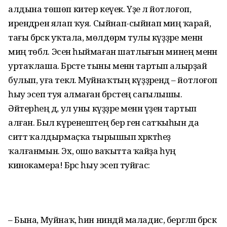
алдына төшөп китер кеүек. Үҙе лә йотлоғоп,
ирендәрен ялап ҡуя. Сыйнап-сыйнап миңә ҡарай,
тағы бәрәскә уҡтала, мөлдөрәмә тулы күҙҙәре менән
миңә төбәлә. Эсенә һыймаған шатлығын минең менән
уртаҡлаша. Бәрәсте тыны менән тартып алырҙай
булып, уға текәлә. Муйнаҡтың күҙҙәрендә – йотлоғоп
һыу эсеп туя алмаған бәрәстең сағылышы.
Әйтерһең дә, ул уны күҙҙәре менән үҙенә тартып
алған. Был күренештең бер генә сатҡыһын да
ситтә ҡалдырмаҫҡа тырышып хәрәкәтһеҙ
ҡалғанмын. Эх, ошо ваҡытта ҡайҙа һуң
кинокамера! Бәрәс һыу эсеп туйғас:
– Бына, Муйнаҡ, һин ниндәй маладис, бергәләп бәрәскә