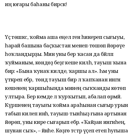
иң юғары баһаны бирәсәк!
Үҫә төшкәс, ҡойма аша еңел генә һикереп сығыуы,
һарай башына баҫҡыстан менеп-төшөп йөрөүе
һоҡландырҙы. Мин уны бер ҡасан да бәйләп
ҡуйманым, көндөҙ беҙгә кеше килһә, тауыш ҡына
бирә: «Бына ҡунаҡ килде, ҡаршы ал». Һәм уны
үткәреп ебәрә, ә төндә тауыш бирә лә ҡапҡанан ингән
кешенең ҡаршыһында минең сыҡҡанды көтөп
ултыра. Бер кемде лә ҡурҡытып, абалап өрмәй.
Күршенең тауығы ҡойма араһынан сығыр урын
табып килеп инһә, тауыш-тынһыҙ ғына артынан
йөрөп, уны кире сығарып ебәрә. «Ҡайҙан ингәнһең,
шунан сыҡ», – йәнәһе. Көҙгө әтәстәр үҫеп етеп һуғыша