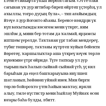
Етенсе синыфта уҡып йөрөгән сағым. «Этте бәләкәй
сағынан уҡ ҙур иғтибар биреп өйрәтеп үҫтерһәң, ул
аҡыллы, тоғро дуҫың була», – тип ағайымдың
әйтеүе лә ҙур йоғонто яһаны. Беренсе көндәрҙән үк
күп ваҡытымды көсөгөм менән үткәргәс, нимә
эшләһәм дә, минән бер тотам да ҡалмай, ярҙамсы
иптәшемә әүерелде. Таҡтанан үргә табан мендереү,
түбәнгә төшөрөү, таҡтаны күтәртеп ҡуйып бейектән
йөрөтөү, ҡаршылыҡтар аша үткәреү кеүек төрлө
күнекмәне үтәргә өйрәнде. Тәүге тапҡыр ул ҙур
тырышлыҡ һалып сыйнай-сыйнай үтәһә, үҫә килә
барыһын да еңел башҡарыуына икәүләшеп
шатланып, һөйөнөп уйнай инек. Мин биргән
төрлө бойороҡто үтәгән һайын маҡтау, иркәләп
алыу, тәмле күстәнәстәр менән һыйлау Муйнаҡ өсөн
юғары баһа булды, әлбиттә.