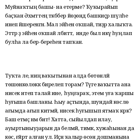
Муйнаҡтың башы- на етерме? Ҡуҡырайып
баҫҡан Әхмәттең тәкәббер йөҙөндә башкиҫәр шәүләһе
инеп йәшеренгән. Мал эйәһенә оҡшай, тиҙәр халыҡта.
Эттәр ҙә эйәһенә оҡшай әлбиттә, ә инде был икәү һуңлап
булһа ла бер-береһен тапҡан.
Туҡта әле, ниңә ваҡытынан алда бөтөнләй
төшөнкөлөккә бирелеп торам? Тәүге ваҡытта ана
нисек итеп талай ине, ә һуңғараҡ, этем уға ҡаршы
һуғыша башланы. Һыу аҫтында, шундай көслө
ағымда ағып китмәй, нисек һуғышып ятмаҡ кәрәк?
Баш етмәҫ нәмә бит! Хатта, сыйылдап илау,
ауыртыныуҙарын да белмәй, тимәк, хужаһынан да
көс, ғәйрәт алған ул. Иҫән ҡалыр өсөн дошманына