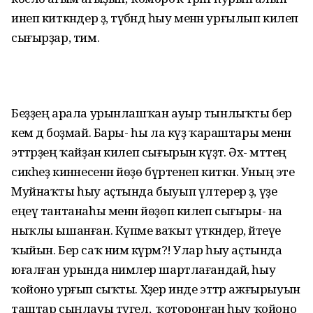
инеп киткәндер ҙә, түбәндә һыу менән урғылып килеп
сығырҙар, тим.
Беҙҙең арала урынлашҡан ауыр тынлыҡты бер
кем дә боҙмай. Бары- һы ла күҙ ҡараштары менән
эттәрҙең ҡайҙан килеп сығырын күҙәтә. Әх- мәттең
сикһеҙ кинәнесенән йөҙө бүртенеп киткән. Уның эте
Муйнаҡты һыу аҫтында быуып үлтерер ҙә, үҙе
еңеү тантанаһы менән йөҙөп килеп сығыры- на
ныҡлы ышанған. Күпме ваҡыт үткәндер, әйтеүе
ҡыйын. Бер саҡ нимә күрәм?! Улар һыу аҫтында
юғалған урында нимәлер шартлағандай, һыу
ҡойоно урғып сыҡты. Хәҙер инде эттәр ажғырыуын
таштар сыңлауы түгел, ә ҡоторонған һыу ҡойоно