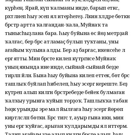
күрәһең. Ярай, күп ҡалманы инде, барып еткәс,
рәхәтләнеп һыу эсеп ял итерһегеҙ. Ләкин хәлдәре бөткән
бәрәстәр артта ҡалғандан-ҡала, Муйнаҡ та
тынысһыҙлана бара. Һыу буйына өс йөҙ метрҙай
ҡалғас, бер бәрәс атламаҫ булып туҡтаны, уны
ағайым ҡулына алды. Бер аҙ барғас, икенсеһе лә
ергә ятты. Мин бәрәсте килеп күтәргәнсе Муйнаҡ
уның янында ине инде, сыйнай-сыйнай беҙҙе
тирәләп әйләнә. Бына һыу буйына килеп еттек, бөтә бәрәс
ташлыҡ буйлап һибелеп, һыу эсергә кереште. Беҙ
күтәреп алып килгән бәрәс­тәребеҙҙе бейек булмаған
ҡалҡыу урынға ҡуйып торҙоҡ. Ташлыҡҡа табан
һөҙәк урынды эре мал йылғаға һыу эсергә йөрөп
киртләсләп бөткән. Бәрәс тигәс тә, ауыр ғына икән, мин
уны ергә ҡуйғас, арыған ҡулдарымды ял иттерәм.
Талип ағайым үҙе алып килгән бәрәсте алып, һыу