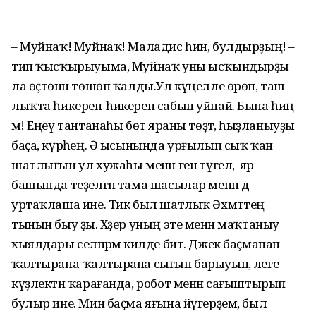
– Муйнаҡ! Муйнаҡ! Маладис һин, булдырҙың! –
тип ҡысҡырыуыма, Муйнаҡ уны ысҡындырҙы
ла өҫтөнән төшөп ҡалды.Ул күңелле өрөп, таш-
лыҡта һикереп-һикереп сабып уйнай. Бына һиңә
мә! Еңеү тантанаһы бөтә яраны төҙәтә, һыҙланыуҙы
баҫа, күрәһең. Ә ысынында урғылып сыҡ ҡан
шатлығын ул хужаһы менән генә түгел, ә яр
башында теҙелгән тама шасылар менән дә
уртаҡлаша ине. Тик был шатлыҡ Әхмәттең
тынын быу ҙы. Хәҙер уның эте менән маҡтаныу
хыялдары селпәрәмә килде бит. Джек баҫманан
ҡалтырана-ҡалтырана сығып барыуын, әлеге
күҙлектән ҡарағанда, робот менән сағыштырып
булыр ине. Мин баҫма яғына йүгерҙем, был