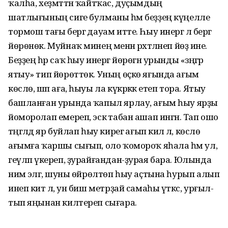
ҡалһа, хеҙмәттән ҡайтҡас, дуҫымдың
шатлығының сиге булманы һәм беҙҙең күңелле
тормош тағы бергә дауам итте. Һыу инергә лә бергә
йөрөнөк. Муйнаҡ минең менән рәхәтләнеп йөҙә ине.
Беҙҙең һәр саҡ һыу инергә йөрөгән урынды «зәңгәр
ятыу» тип йөрөттөк. Уның өҫкө яғында ағым
көслө, шәп аға, һыуы ла күкрәккә етеп тора. Ятыу
башланған урында ҡапыл ярлау, ағым һыу ярҙы
йоморолап емереп, эскә табан ашап ингән. Тап ошо
тәңгәлдә яр буйлап һыу кирегә ағып килә лә, көслө
ағымға ҡаршы сығып, оло ҡомороҡ яһала һәм ул,
геүләп үкереп, ҙурайғандан-ҙурая бара. Юлында
нимә эләгә, шуны өй­рөл­төп һыу аҫтына һурып алып
инеп китә лә, ун биш метрҙай самаһы үткәс, урғыл­
тып яңынан килтереп сығара.