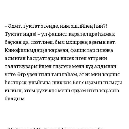
– Әхмәт, туҡтат этеңде, нимә эшләйһең һин?!
Туҡтат инде! – ул фашист карателдәре һымаҡ
баҫҡан да, ләззәтләнеп, был мәхшәрҙең аҙағын көтә.
Кинофильмдарҙа ҡараған, фашистар пленға
алынған һалдаттарҙы нисек итеп эттәренән
талатыуҙары йәшен тиҙлеге менән күҙ алдынан
үтте. Әгәр үҙен тәпәләп ташлаһам, этен миңә ҡаршы
һөстөрәсәк, уныһына шик юҡ. Бөтә сыҙамлығымды
йыйып, этемә рухи көс менән ярҙам итеп ҡарарға
булдым: