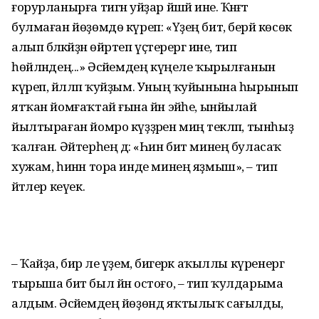
ғорурланырға тигән уйҙар йәшәй ине. Ҡәнәғәт
булмаған йөҙөмдө күреп: «Үҙең бит, берәй көсөк
алып бәләкәйҙән өйрәтеп үҫтерергә ине, тип
һөйләндең...» Әсә­йемдең күңеле ҡырылғанын
күреп, йәлләп ҡуйҙым. Уның ҡуйынына һырынып
ятҡан йомғаҡтай ғына йән эйәһе, ынйылай
йылтыраған йомро күҙҙәрен миңә текләп, тынһыҙ
ҡалған. Әйтерһең дә: «Һин бит минең буласаҡ
хужам, һинән тора инде минең яҙмыш», – тип
әйтәлер кеүек.
– Ҡайҙа, бир әле үҙемә, бигерәк аҡыллы күренергә
тырыша бит был йән остоғо, – тип ҡулдарыма
алдым. Әсәйемдең йөҙөндә яҡтылыҡ сағылды, ә