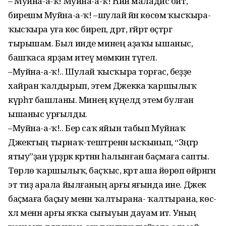
– Муйна-а-ҡ! Муйна-а-ҡ! Һин маладис бит,
бирешмә Муйна-а-ҡ! –шулай йән көсөмә ҡысҡыра-
ҡысҡыра уға көс биреп, дәрт, ғәйрәт өҫтәргә
тырышам. Был инде минең аҙаҡы ышаныс,
башҡаса ярҙам итеү мөмкин түгел.
–Муйна-а-ҡ!.. Шулай ҡысҡыра торғас, беҙҙе
хайран ҡалдырып, этем Джекка ҡаршылыҡ
күрһәтә башланы. Минең күңелдә этемә булған
ышаныс урғылды.
–Муйна-а-ҡ!.. Бер саҡ яйын табып Муйнаҡ
Джектың тырнаҡ-тештәренән ысҡынып, “Зәңгәр
ятыу”ҙан үрҙәрәк кәртәнән һалынған баҫмаға сапты.
Төрлө ҡаршылыҡ, баҫҡыс, кәртә аша йөрөп өйрәнгән
эт тиҙ арала йылғаның арғы яғында ине. Джек
баҫмаға баҫыу менән ҡалтырана- ҡалтырана, көс-
хәл менән арғы яҡҡа сығыуын дауам итә. Уның