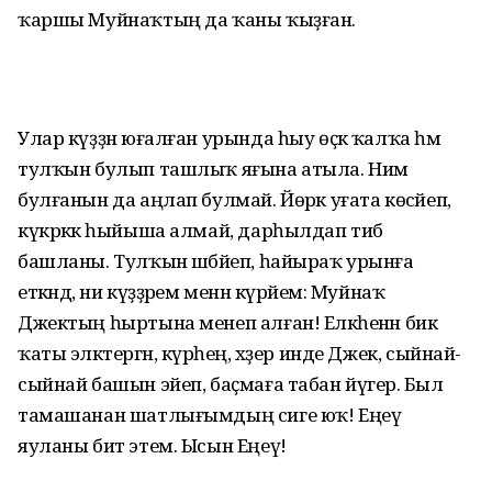
ҡаршы Муйнаҡтың да ҡаны ҡыҙған.
Улар күҙҙән юғалған урында һыу өҫкә ҡалҡа һәм
тулҡын булып ташлыҡ яғына атыла. Нимә
булғанын да аңлап булмай. Йөрәк уғата көсәйеп,
күкрәккә һыйыша алмай, дарһылдап тибә
башланы. Тулҡын шәбәйеп, һайыраҡ урынға
еткәндә, ни күҙҙәрем менән күрәйем: Муйнаҡ
Джектың һыртына менеп алған! Елкәһенән бик
ҡаты эләктергән, күрәһең, хәҙер инде Джек, сыйнай-
сыйнай башын эйеп, баҫмаға табан йүгерә. Был
тамашанан шатлығымдың сиге юҡ! Еңеү
яуланы бит этем. Ысын Еңеү!