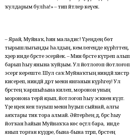
ҡулдарым булһа!» – тип әйтәлер кеүек.
– Ярай, Муйнаҡ, һин маладис! Үҙеңдең бөтә
тырышлығыңды һалдың, кемлегеңде күрһәттең,
хәҙер инде бәрәсте эсерәйек. – Мин бәрәсте күтәреп алып
барып һыу янына ҡуйҙым. Ул йотлоғоп-йотлоғоп
эсергә кереште. Шул саҡ Муйнаҡтың ниндәй хистәр
кисереп, ниндәй дәрт менән янғанын күрһәгеҙ! Ул
бәрәстең ҡаршыһына килеп, моронон уның
моронона терәй яҙып, йотлоғоп һыу эскәнен күҙәтә.
Үҙе нәҙек кенә тауыш менән һуҙып сыйнай, алғы
аяҡтары тик тора алмай. Әйтерһең дә, бәрәс һыу
йотҡан һайын Муйнаҡҡа көс өҫтәлә бара, ә инде
янып торған күҙҙәре, бына-бына тәгәрәп, бәрәстең