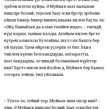
эргәһенә илтеп ҡуйҙы. Ә Муйнаҡ шатлығынан
нишләргә белмәй, теҙелеп һыу эскән бәрәстәр эргәһенән
уйнап һикерә-һикерә минең яныма килеп баҫты ла:
«Әйҙә, быныһын да алып төшәйек инде», – тигәндәй,
күҙгә ҡарап, тынып ҡалды. Ағайым килеп бәрәсте
күтәреп алмаҡсы булғайны, шул саҡ башта бер
уй тыуҙы. Үҙем өйрәтеп үҫтергән эт бит. Быға
тиклем күпме һоҡландырҙы, аптыратты,
шатландырҙы, әле ниндәй булмышын күрһәтер
икән? Бәрәсте нисек кенә йәлләһәм дә, Муйнаҡ бер һынау
тоторға тейеш, тип уйланым.
– Туҡта әле, теймәй тор, Муйнаҡ нимә эшләр икән? –
тим. Ә Муйнаҡ нишләргә белмәй, һыу эскән бәрәстәргә