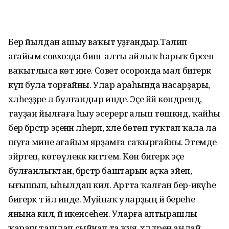
Бер йылдан ашыу ваҡыт уҙғандыр.Талип
ағайым совхозда биш-алты айлыҡ һарыҡ бәрәсен
ваҡытлыса көтә ине. Совет осоронда мал бигерәк
күп була торғайны. Улар араһында насарҙары,
хәлһеҙҙәре лә бул­ғандыр инде. Эҫе йәй көндәрендә,
тауҙан йылғаға һыу эсерергә алып төшкәндә, ҡайһы
бер бәрәстәр эҫенән әлһерәп, хәле бөтөп туҡтап ҡала ла
шуға мине ағайым ярҙамға саҡырғайны. Этемде
эйәртеп, көтөүлеккә киттем. Көн бигерәк эҫе
булғанлыҡтан, бәрәстәр баштарын аҫҡа эйеп,
ығышып, ыһылдап килә. Артта ҡалған бер-икәүһе
бигерәк тә йәл инде. Муйнаҡ уларҙың йә береһе
янына килә, йә икенсеһенә. Уларға аптырашлы
ҡараш ташлап сыйнап та ҡуя, хәлдәрен аңлай,