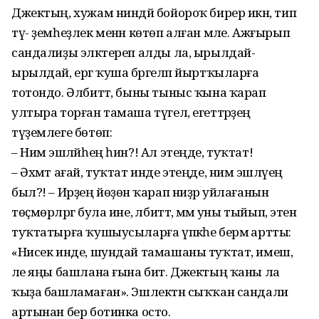
Джектың, хужам ниндәй бойороҡ бирер икән, тип
тү- ҙемһеҙлек менән көтөп алған мәле. Ажғырып
сандалиҙы эләктереп алды ла, ырылдай-
ырылдай, ергә ҡуша бәргеләп йыртҡыларға
тотондо. Әлбиттә, быны тыныс ҡына ҡарап
ултыра торған тамаша түгел, егеттәрҙең
түҙемлеге бөтөп:
– Нимә эшләйһең һин?! Ал этеңде, туҡтат!
– Әхмәт ағай, туҡтат инде этеңде, нимә эшләүең
был?! – Ирҙең йөҙөнә ҡарап ниҙәр уйлағанын
төҫмөрләргә була ине, әлбиттә, әммә уны тыйып, этен
туҡтатырға ҡушыусыларға үпкәһе бермә артты:
«Нисек инде, шундай тамашаны туҡтат, имеш,
әле яңы башлана ғына бит. Джектың ҡаны ла
ҡыҙа башламаған». Эшлектән сыҡҡан сандали
артынан бер ботинка осто.