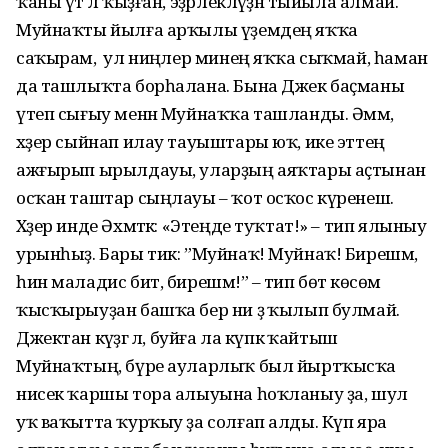
ҡаны үтә лә ҡыҙған, эҙәрлекләүҙән тыйыла алмай.
Муйнаҡты йылға арҡылы үҙемдең яҡҡа
саҡырам, ә ул ниңәлер минең яҡҡа сыҡмай, һаман
да ташлыҡта борһалана. Бына Джек баҫманы
үтеп сығыу менән Муйнаҡҡа ташланды. Әммә,
хәҙер сыйнап илау тауыштары юҡ, ике эттең
ажғырып ырылдауы, уларҙың аяҡтары аҫтынан
осҡан таштар сыңлауы – ҡот осҡос күренеш.
Хәҙер инде Әхмәткә: «Этеңде туҡтат!» – тип ялыныу
урынһыҙ. Бары тик: ”Муйнаҡ! Муйнаҡ! Бирешмә,
һин маладис бит, бирешмә!” – тип бөтә көсөмә
ҡысҡырыуҙан башҡа бер ни ҙә ҡылып булмай.
Джектан кәүҙәгә лә, буйға ла күпкә ҡайтыш
Муйнаҡтың, бүре ауларлыҡ был йыртҡысҡа
нисек ҡаршы тора алыуына һоҡланыу ҙа, шул
уҡ ваҡытта ҡурҡыу ҙа солғап алды. Күп яра