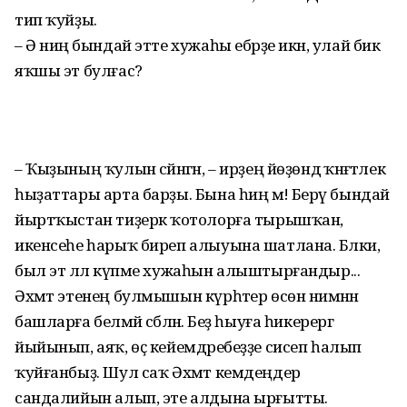
тип ҡуйҙы.
– Ә ниңә бындай этте хужаһы ебәрҙе икән, улай бик
яҡшы эт булғас?
– Ҡыҙының ҡулын сәйнәгән, – ирҙең йөҙөндә ҡәнәғәтлек
һыҙаттары арта барҙы. Бына һиңә мә! Берәү бындай
йыртҡыстан тиҙерәк ҡотолорға тырышҡан, ә
икенсеһе һарыҡ биреп алыуына шатлана. Бәлки,
был эт әллә күпме хужаһын алыштырғандыр...
Әхмәт этенең булмышын күрһәтер өсөн нимәнән
башларға белмәй сәбәләнә. Беҙ һыуға һикерергә
йыйынып, аяҡ, өҫ кейемдәребеҙҙе сисеп һалып
ҡуйғанбыҙ. Шул саҡ Әхмәт кемдеңдер
сандалийын алып, эте алдына ырғытты.