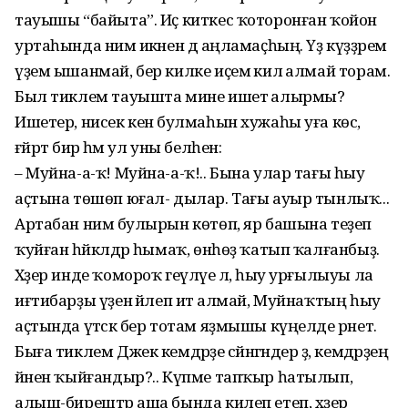
тауышы “байыта”. Иҫ киткес ҡоторонған ҡойон
уртаһында нимә икәнен дә аңламаҫһың. Үҙ күҙҙәремә
үҙем ышанмай, бер килке иҫемә килә алмай торам.
Был тиклем тауышта мине ишетә алырмы?
Ишетер, нисек кенә булмаһын хужаһы уға көс,
ғәйрәт бирә һәм ул уны белһен:
– Муйна-а-ҡ! Муйна-а-ҡ!.. Бына улар тағы һыу
аҫтына төшөп юғал- дылар. Тағы ауыр тынлыҡ...
Артабан нимә булырын көтөп, яр башына теҙеп
ҡуйған һәйкәлдәр һымаҡ, өнһөҙ ҡатып ҡалғанбыҙ.
Хәҙер инде ҡомороҡ геүләүе лә, һыу урғылыуы ла
иғтибарҙы үҙенә йәлеп итә алмай, Муйнаҡтың һыу
аҫтында үтәсәк бер тотам яҙмышы күңелде әрнетә.
Быға тиклем Джек кемдәрҙе сәйнәгәндер ҙә, кемдәрҙең
йәнен ҡыйғандыр?.. Күпме тапҡыр һатылып,
алыш-бирештәр аша бында килеп етеп, хәҙер