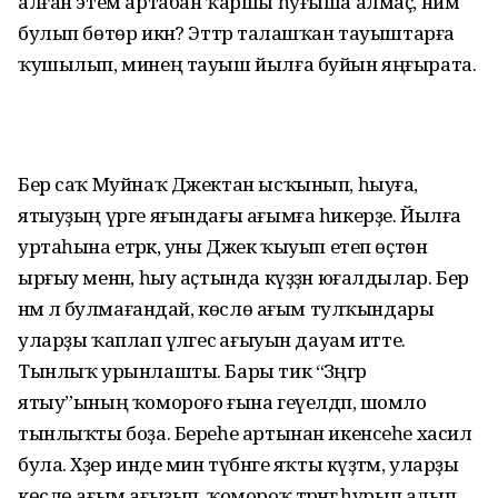
алған этем артабан ҡаршы һуғыша алмаҫ, нимә
булып бөтөр икән? Эттәр талашҡан тауыштарға
ҡушылып, минең тауыш йылға буйын яңғырата.
Бер саҡ Муйнаҡ Джектан ысҡынып, һыуға,
ятыуҙың үрге яғындағы ағымға һикерҙе. Йылға
уртаһына етәрәк, уны Джек ҡыуып етеп өҫтөнә
ырғыу менән, һыу аҫтында күҙҙән юғалдылар. Бер
нәмә лә булмағандай, көслө ағым тулҡындары
уларҙы ҡаплап әүәлгесә ағыуын дауам итте.
Тынлыҡ урынлашты. Бары тик “Зәңгәр
ятыу”ының ҡомороғо ғына геүелдәп, шомло
тынлыҡты боҙа. Береһе артынан икенсеһе хасил
була. Хәҙер инде мин түбәнге яҡты күҙәтәм, уларҙы
көслө ағым ағыҙып, ҡомороҡ тәрәнгә һурып алып