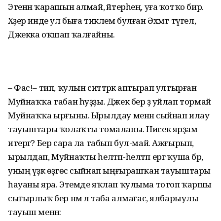
Этенән ҡарашын алмай, әйтерһең, уға ҡотҡо бир.
Хәҙер инде ул быға тиклем булған Әхмәт түгел, ә
Джекка оҡшап ҡалғайны.
– Фас!– тип, ҡулын ситтәрәк аптырап ултырған
Муйнаҡҡа табан һуҙҙы. Джек бер ҙә уйлап тормай
Муйнаҡҡа ырғыны. Ырылдау менән сыйнап илау
тауыштары ҡолаҡты томаланы. Нисек ярҙам
итергә? Бер сара ла табып бул-май. Ажғырып,
ырылдап, Муйнаҡты һелтәп-һелтәп ергә ҡуша бәрә,
уның үҙәк өҙгөс сыйнап ыңғырашҡан тауыштары
һауаны яра. Этемде яҡлап ҡулыма тотоп ҡаршы
сығырлыҡ бер нәмә лә таба алмағас, ялбарыулы
тауыш менән: