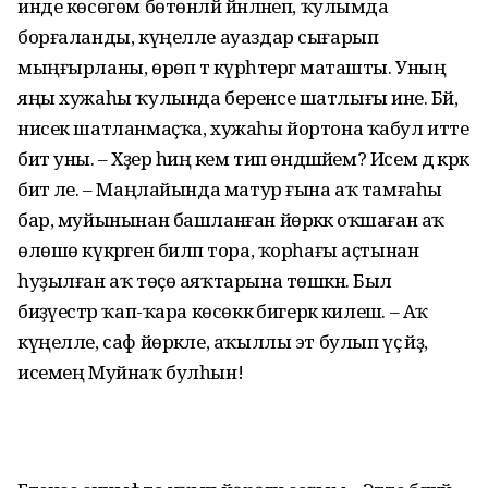
инде көсөгөм бөтөнләй йәнләнеп, ҡулымда
борғаланды, күңелле ауаздар сығарып
мыңғырланы, өрөп тә күрһәтергә маташты. Уның
яңы хужаһы ҡулында беренсе шатлығы ине. Бәй,
нисек шатланмаҫҡа, хужаһы йортона ҡабул итте
бит уны. – Хәҙер һиңә кем тип өндәшәйем? Исем дә кәрәк
бит әле. – Маңлайында матур ғына аҡ тамғаһы
бар, муйынынан башланған йөрәккә оҡшаған аҡ
өлөшө күкрәген биләп тора, ҡорһағы аҫтынан
һуҙылған аҡ төҫө аяҡтарына төшкән. Был
биҙәүестәр ҡап-ҡара көсөккә бигерәк килешә. – Аҡ
күңелле, саф йөрәкле, аҡыллы эт булып үҫ әйҙә,
исемең Муйнаҡ булһын!