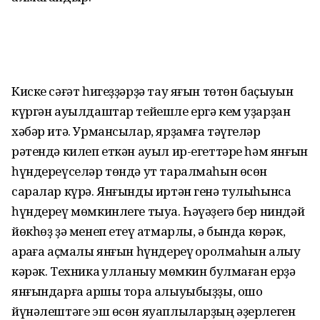
Киске сәғәт һигеҙҙәрҙә тау яғын төтөн баҫыуын
күргән ауылдаштар тейешле ергә кем уҙарҙан
хәбәр итә. Урмансылар, ярҙамға тәүгеләр
рәтендә килеп еткән ауыл ир-егеттәре һәм янғын
һүндереүселәр төндә ут таралмаһын өсөн
саралар күрә. Янғынды иртән генә тулыһынса
һүндереү мөмкинлеге тыуа. Һәүәҙегә бер ниндәй
йөкһөҙ ҙә менеп етеү ҡатмарлы, ә бында көрәк,
арҡаға аҫмалы янғын һүндереү ҡоролмаһын алыу
кәрәк. Техника ҡулланыу мөмкин булмаған ерҙә
янғындарға ҡаршы тора алыуыбыҙҙы, ошо
йүнәлештәге эш өсөн яуаплыларҙың әҙерлеген