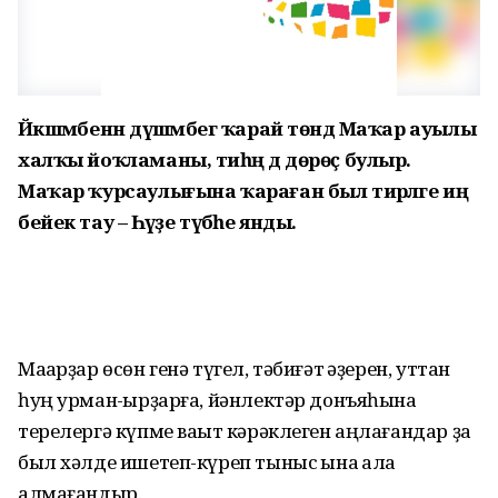
Йәкшәмбенән дүшәмбегә ҡарай төндә Маҡар ауылы
халҡы йоҡламаны, тиһәң дә дөрөҫ булыр.
Маҡар ҡурсаулығына ҡараған был тирәләге иң
бейек тау – Һәүәҙе түбәһе янды.
Маҡарҙар өсөн генә түгел, тәбиғәт ҡәҙерен, уттан
һуң урман-ҡырҙарға, йәнлектәр донъяһына
терелергә күпме ваҡыт кәрәклеген аңлағандар ҙа
был хәлде ишетеп-күреп тыныс ҡына ҡала
алмағандыр.