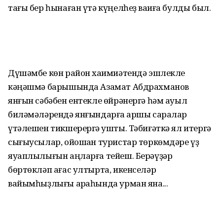
тағы бер һынаған үтә күңелһеҙ ваҡиға булды был.
Дүшәмбе көн район хаҡимиәтендә эшлекле
кәңәшмә барышында Азамат Абдрахманов
янғын сәбәбен ентекле өйрәнергә һәм ауыл
биләмәләрендә янғындарға ҡаршы саралар
үтәлешен тикшерергә ҡушты. Тәбиғәткә ял итергә
сығыусылар, ойошҡан туристар төркөмдәре үҙ
яуаплылығын аңларға тейеш. Берәүҙәр
бөртөкләп ағас ултырта, икенселәр
вайымһыҙлығы арҡаһында урман яна...