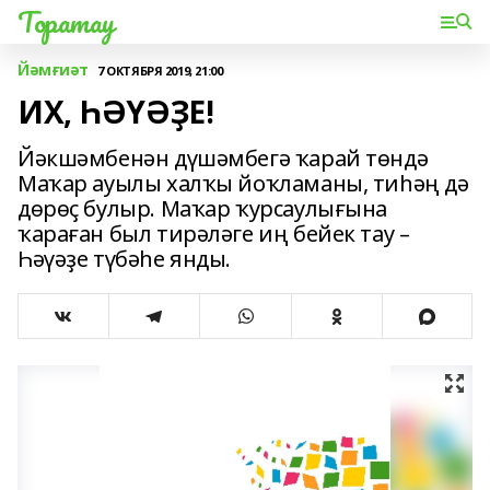
Торатау
Йәмғиәт
7 ОКТЯБРЯ 2019, 21:00
ИХ, ҺӘҮӘҘЕ!
Йәкшәмбенән дүшәмбегә ҡарай төндә
Маҡар ауылы халҡы йоҡламаны, тиһәң дә
дөрөҫ булыр. Маҡар ҡурсаулығына
ҡараған был тирәләге иң бейек тау –
Һәүәҙе түбәһе янды.