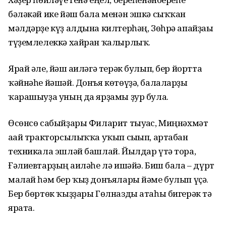
бәләкәй ике йәш бала менән эшкә сыҡҡан
мәлдәрҙе күҙ алдына килтерһәң, Зөһрә апайҙағы
түҙемлелеккә хайран ҡалырлыҡ.
Ярай әле, йәш ғаиләгә терәк булып, бер йортта
ҡәйнәһе йәшәй. Донъя көтөүҙә, балаларҙы
ҡарашыуҙа уның да ярҙамы ҙур була.
Өсөнсө сабыйҙары Филарит тыуғас, Миңнәхмәт
ағай тракторсылыҡҡа уҡып сығып, артабан
техникала эшләй башлай. Йылдар үтә тора,
Ғәлиевтарҙың ғаиләһе лә ишәйә. Биш бала – дүрт
малай һәм бер ҡыҙ донъялары йәме булып үҫә.
Бер бөртөк ҡыҙҙары Гөлназды атаһы бигерәк тә
ярата.