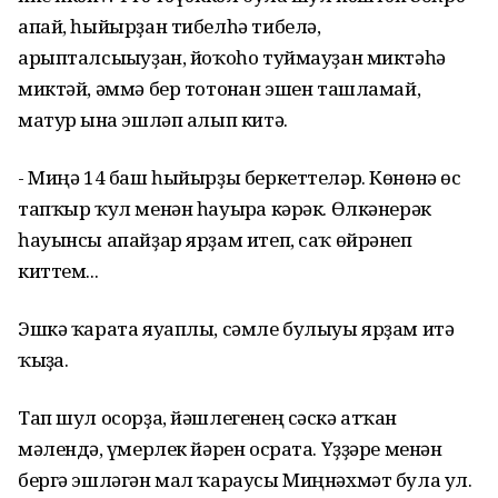
апай, һыйырҙан тибелһә тибелә,
арыпталсығыуҙан, йоҡоһо туймауҙан миктәһә
миктәй, әммә бер тотонған эшен ташламай,
матур ғына эшләп алып китә.
- Миңә 14 баш һыйырҙы беркеттеләр. Көнөнә өс
тапҡыр ҡул менән һауырға кәрәк. Өлкәнерәк
һауынсы апайҙар ярҙам итеп, саҡ өйрәнеп
киттем...
Эшкә ҡарата яуаплы, сәмле булыуы ярҙам итә
ҡыҙға.
Тап шул осорҙа, йәшлегенең сәскә атҡан
мәлендә, ғүмерлек йәрен осрата. Үҙҙәре менән
бергә эшләгән мал ҡараусы Миңнәхмәт була ул.