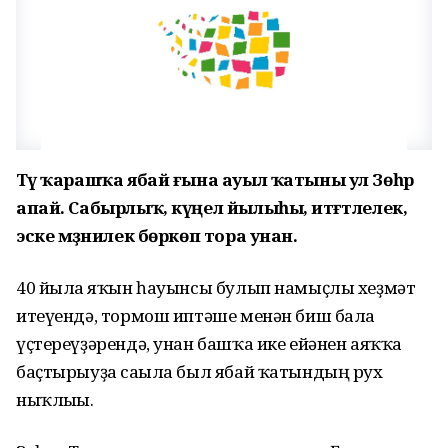
Тәү ҡарашҡа ябай ғына ауыл ҡатыны ул Зөһрә
апай. Сабырлыҡ, күңел йылыһы, итәғәтлелек,
эске мәҙәнилек бөркөп тора унан.
40 йылға яҡын һауынсы булып намыҫлы хеҙмәт
итеүендә, тормош иптәше менән биш бала
үҫтереүҙәрендә, унан башҡа ике ейәнен аяҡҡа
баҫтырыуҙа сағыла был ябай ҡатындың рух
ныҡлығы.