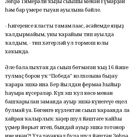
Зөһрә Тимерғәли ҡыҙы сығышы менән Ғүмәрҙән
һәм бар ғүмере тыуған ауылына бәйле.
- Һигеҙенсе класты тамамлағас, әсәйемде яңғыҙ
ҡалдырмайым, уны ҡарайым тип ауылда
ҡалдым, - тип хәтерләй ул тормош юлы
хаҡында.
Әле балалыҡтан да сығып бөтмәгән ҡыҙ 16 йәше
тулмаҫ борон уҡ “Победа” колхозына быҙау
ҡарарға эшкә инә. Бер йылдан фермаға һыйыр
һауырға күсерәләр. Күп эш ҡул көсө менән
башҡарылған заманда ауыр эшкә күнегеүе еңел
булмай уға. Бөгөнгө күҙлектән сығып ҡарағанда ла
хайран ҡалырлыҡ: хәҙер шул йәштәге ҡайһы
үҫмер йөрьәт итеп, бындай ауыр эшкә тотонор
ине икән?! Үтә тәүәккәл була шул йәштән Зөһрә