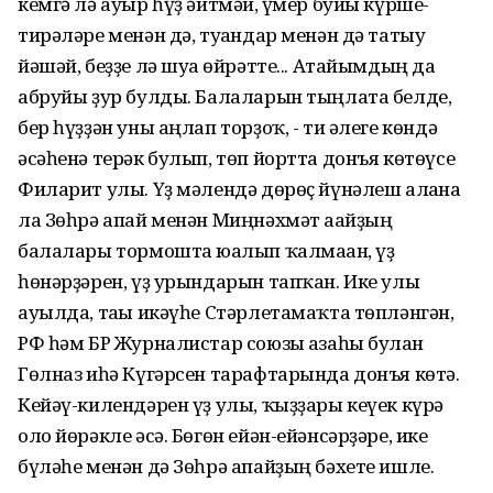
кемгә лә ауыр һүҙ әйтмәй, ғүмер буйы күрше-
тирәләре менән дә, туғандар менән дә татыу
йәшәй, беҙҙе лә шуға өйрәтте... Атайымдың да
абруйы ҙур булды. Балаларын тыңлата белде,
бер һүҙҙән уны аңлап торҙоҡ, - ти әлеге көндә
әсәһенә терәк булып, төп йортта донъя көтөүсе
Филарит улы. Үҙ мәлендә дөрөҫ йүнәлеш алғанға
ла Зөһрә апай менән Миңнәхмәт ағайҙың
балалары тормошта юғалып ҡалмаған, үҙ
һөнәрҙәрен, үҙ урындарын тапҡан. Ике улы
ауылда, тағы икәүһе Стәрлетамаҡта төпләнгән,
РФ һәм БР Журналистар союзы ағзаһы булған
Гөлназ иһә Күгәрсен тарафтарында донъя көтә.
Кейәү-килендәрен үҙ улы, ҡыҙҙары кеүек күрә
оло йөрәкле әсә. Бөгөн ейән-ейәнсәрҙәре, ике
бүләһе менән дә Зөһрә апайҙың бәхете ишле.