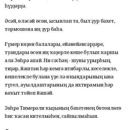
һүҙҙәрҙә.
Әсәй, өләсәй өсөн, ысынлап та, был ҙур бәхет,
тормошона иң ҙур баһа.
Ғүмер көҙөн балалары, ейәнейәнсәрҙәре,
туғандары өсөн иң ҡәҙерле кеше булып ҡаршы
ала Зөһрә апай. Ни сәсһәң - шуны урырһың,
тиҙәр, йәштән һәр кемгә иғтибарлы, кеселекле,
кешелекле булғанға үҙе лә яҡындарының ғына
түгел, ауылдаштарының да ихтирамын һәр
ваҡыт тойоп йәшәй.
Зөһрә Тимерғәли ҡыҙының бәхетенең бөтөнлөгө
һис ҡасан кителмәһен, сайпылмаһын.