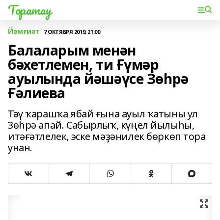
Торатау
Йәмғиәт
7 ОКТЯБРЯ 2019, 21:00
Балаларым менән
бәхетлемен, ти Ғүмәр
ауылында йәшәүсе Зөһрә
Ғәлиева
Тәү ҡарашҡа ябай ғына ауыл ҡатыны ул
Зөһрә апай. Сабырлыҡ, күңел йылыһы,
итәғәтлелек, эске мәҙәнилек бөркөп тора
унан.