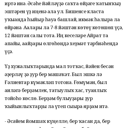
иртә инә. Әсәһе йәйләүҙә саҡта өйҙәге ҡатынҡыҙ
эштәрен үҙ иңенә ала ул. Бишенсе класта
уҡығанда һыйыр һауа башлай, икмәк һалырға ла
өйрәнә. Ағалары ла 7-8 йәштән көтөү көтөшөп үҫә,
12 йәштән салғы тота. Иң кеселәре Айрат та
апайы, ағайҙары өлгөһөндә хеҙмәт тәрбиәһендә
үҫә.
Үҙ хужалыҡтарында мал тотҡас, йәйен бесән
әҙерләү ҙә ҙур бер мәшәҡәт. Был эшкә лә
Ғәлиевтар күмәкләп тотона. Ғөмүмән, был
ғаиләгә берҙәмлек, татыулыҡ хас, туғанлыҡ
тойғоһо көслө. Берҙәм булыуҙары ҙур
ҡыйынлыҡтарҙы ла үтеп сығырға ярҙам итә.
- Әсәйем йомшаҡ күңелле, бер ҡасан да, бер