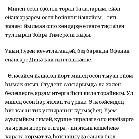
- Минең өсөн өҙөлөп торған балаларым, ейән-
ейәнсәрҙәрем өсөн һөйөнөп йәшәйем, - тип
ҡәнәғәт йылмая ошо көндәрҙә етенсе тиҫтәһен
тултырған Зөһрә Тимерғәли ҡыҙы.
Уның һүҙен ҡеүәтләгәндәй, беҙ барғанда Өфөнән
ейәнсәре Динә ҡайтып төшкәйне:
- Өләсәйем йәшәгән йорт минең өсөн тыуған өйөм
һымаҡ яҡын. Студент саҡтарымда ла хәлен
белешергә, ярҙам итергә йыш килә торғайным. Ул
минең өсөн һәр яҡлап та үрнәк. Өләсәйемдең
һис ҡасан тик ултырғанын күрмәҫһең. Үҙем
ауырыйым тимәй, күрше-тирәләге оло инәйҙәргә
лә ярҙам итергә өлгөрә, - иң яҡын кешеһенә
ҡарата хөрмәт тә, һоҡланыу ҙа сағыла был