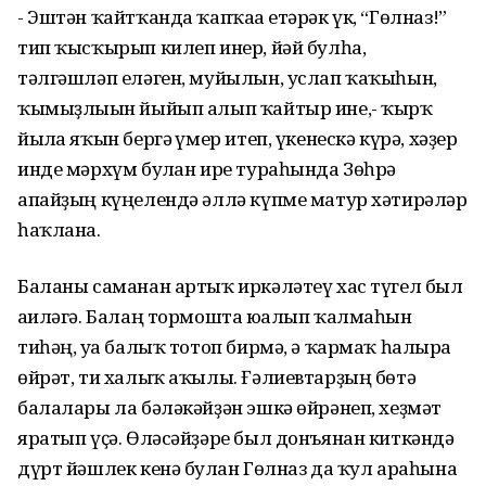
- Эштән ҡайтҡанда ҡапҡаға етәрәк үк, “Гөлназ!”
тип ҡысҡырып килеп инер, йәй булһа,
тәлгәшләп еләген, муйылын, услап ҡаҡыһын,
ҡымыҙлығын йыйып алып ҡайтыр ине,- ҡырҡ
йылға яҡын бергә ғүмер итеп, үкенескә күрә, хәҙер
инде мәрхүм булған ире тураһында Зөһрә
апайҙың күңелендә әллә күпме матур хәтирәләр
һаҡлана.
Баланы саманан артыҡ иркәләтеү хас түгел был
ғаиләгә. Балаң тормошта юғалып ҡалмаһын
тиһәң, уға балыҡ тотоп бирмә, ә ҡармаҡ һалырға
өйрәт, ти халыҡ аҡылы. Ғәлиевтарҙың бөтә
балалары ла бәләкәйҙән эшкә өйрәнеп, хеҙмәт
яратып үҫә. Өләсәйҙәре был донъянан киткәндә
дүрт йәшлек кенә булған Гөлназ да ҡул араһына