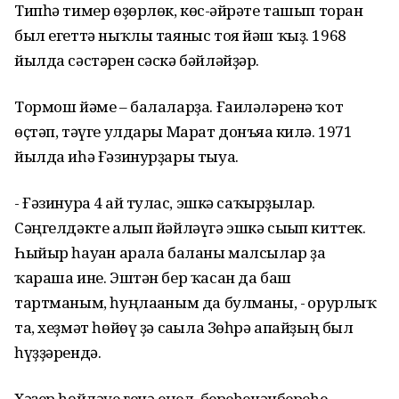
Типһә тимер өҙөрлөк, көс-ғәйрәте ташып торған
был егеттә ныҡлы таяныс тоя йәш ҡыҙ. 1968
йылда сәстәрен сәскә бәйләйҙәр.
Тормош йәме – балаларҙа. Ғаиләләренә ҡот
өҫтәп, тәүге улдары Марат донъяға килә. 1971
йылда иһә Ғәзинурҙары тыуа.
- Ғәзинурға 4 ай тулғас, эшкә саҡырҙылар.
Сәңгелдәкте алып йәйләүгә эшкә сығып киттек.
Һыйыр һауған арала баланы малсылар ҙа
ҡараша ине. Эштән бер ҡасан да баш
тартманым, һуңлағаным да булманы, - ғорурлыҡ
та, хеҙмәт һөйөү ҙә сағыла Зөһрә апайҙың был
һүҙҙәрендә.
Хәҙер һөйләүе генә еңел, береһенәнбереһе