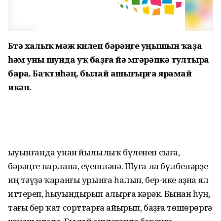
Бөтә халыҡ мәж килеп бәрәңге уңышын ҡаҙа
һәм уны шунда уҡ баҙға йә мөгәрәпкә тултыра
бара. Баҡтиһәң, былай ашығырға ярамай
икән.
Һыуынғанда унан йылылыҡ бүленеп сыға,
бәрәңге парлана, еүешләнә. Шуға ла бүлбеләрҙе
иң тәүҙә ҡаранғы урынға һалып, бер-ике аҙна ял
иттереп, һыуындырып алырға кәрәк. Бынан һуң,
тағы бер ҡат сорттарға айырып, баҙға төшөрөргә