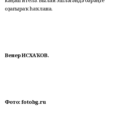
кәңәш ителә. Былай эшләгәндә бәрәңге
оҙағыраҡ һаҡлана.
Венер ИСХАҠОВ.
Фото: fotobg.ru