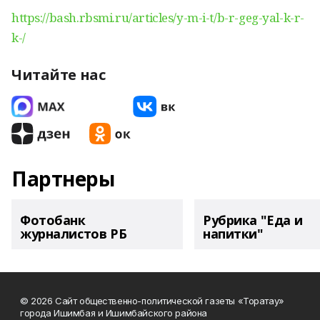
https://bash.rbsmi.ru/articles/y-m-i-t/b-r-geg-yal-k-r-
k-/
Читайте нас
Партнеры
Фотобанк
Рубрика "Еда и
журналистов РБ
напитки"
© 2026 Сайт общественно-политической газеты «Торатау»
города Ишимбая и Ишимбайского района