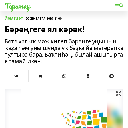
Торатау
Йәмғиәт
20 СЕНТЯБРЯ 2019, 21:00
Бәрәңгегә ял кәрәк!
Бөтә халыҡ мәж килеп бәрәңге уңышын
ҡаҙа һәм уны шунда уҡ баҙға йә мөгәрәпкә
тултыра бара. Баҡтиһәң, былай ашығырға
ярамай икән.