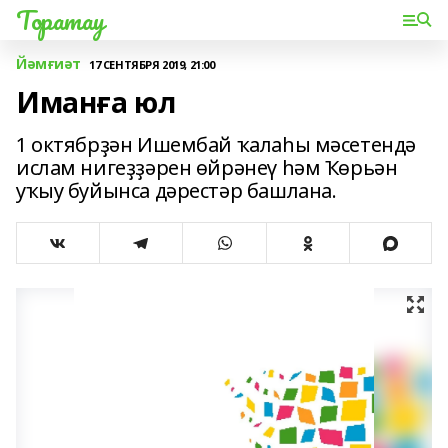
Торатау
Йәмғиәт
17 СЕНТЯБРЯ 2019, 21:00
Иманға юл
1 октябрҙән Ишембай ҡалаһы мәсетендә
ислам нигеҙҙәрен өйрәнеү һәм Ҡөрьән
уҡыу буйынса дәрестәр башлана.