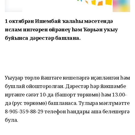
1 октябрҙән Ишембай ҡалаһы мәсетендә
ислам нигеҙҙәрен өйрәнеү һәм Ҡөрьән уҡыу
буйынса дәрестәр башлана.
Уҡыуҙар төрлө йәштәге кешеләргә иҫәпләнгән һәм
бушлай ойошторолған. Дәрестәр һәр йәкшәмбе
иртәнге сәғәт 10-да (башҡорт төркөмө) һәм 13.00-
дә (рус төркөмө) башланасаҡ. Тулыраҡ мәғлүмәтте
8-905-359-88-29 телефон һандары аша белешергә
була.