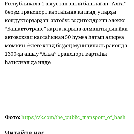
Республикала 1 августан эшләй башлаған “Алға”
берҙәм транспорт картаһына килгәндә, уларҙы
кондукторҙарҙан, автобус водителдәренән элекке
“Башавтотранс” карталарына алмаштырып йәки
автовокзал кассаһынан 50 һумға һатып алырға
мөмкин. Әлеге көндә беҙҙең муниципаль районда
1300-ҙән ашыу “Алға” транспорт картаһы
һатылған да инде.
Фото:
https://vk.com/the_public_transport_of_bash
Читайте нас