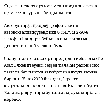
Яңы транспорт артыуы менән предприятиела
өҫтәмә ете эш урыны булдырылған.
Автобустарҙың йөрөү графигы менән
автовокзалдың үҙендә йәки
8 (34794) 2-50-8
телефон һандары буйынса шылтыратып,
диспетчерҙан белешергә була.
Салауат автотранспорт предприятиеһы етәксеһе
Азат Ғәлиев әйтеүенсә, беҙҙең ҡала һәм район өсөн
тағы ла бер партия автобустар алыуға ғариза
бирелгән. Улар 2020 йылдың беренсе
кварталында килер тип көтөлә. Был автобустар
ҡала маршруттары буйынса ла, ауылдарға ла
йөрөйәсәк.