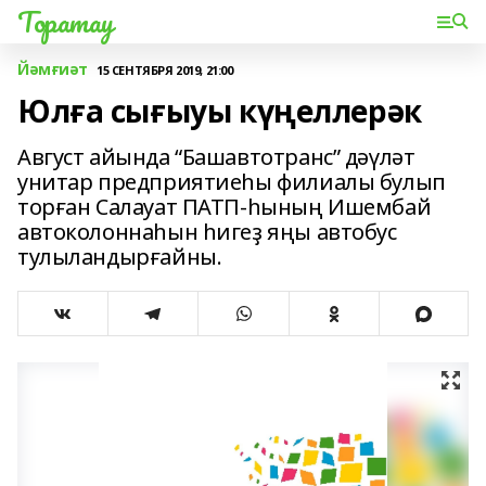
Торатау
Йәмғиәт
15 СЕНТЯБРЯ 2019, 21:00
Юлға сығыуы күңеллерәк
Август айында “Башавтотранс” дәүләт
унитар предприятиеһы филиалы булып
торған Салауат ПАТП-һының Ишембай
автоколоннаһын һигеҙ яңы автобус
тулыландырғайны.