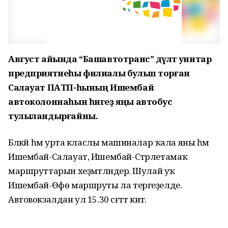
Август айында “Башавтотранс” дәүләт унитар
предприятиеһы филиалы булып торған
Салауат ПАТП-һының Ишембай
автоколоннаһын һигеҙ яңы автобус
тулыландырғайны.
Бәләкәй һәм урта класлы машиналар ҡала яны һәм
Ишембай-Салауат, Ишембай-Стәрлетамаҡ
маршруттарын хеҙмәтләндерә. Шулай уҡ
Ишембай-Өфө маршруты ла тергеҙелде.
Автовокзалдан ул 15.30 сәғәттә китә.