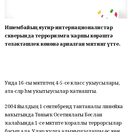
Ишембайҙың яугир-интернационалистар
скверында терроризмға ҡаршы көрәштә
теләктәшлек көнөнә арналған митинг үтте.
Унда 16-сы мәктәптең 4-5-се класс уҡыусылары,
ата-әсәләр һәм уҡытыусылар ҡатнашты.
2004 йылдың 1 сентябрендә тантаналы линейка
ваҡытында Төньяҡ Осетиялағы Беслан
ҡалаһында 1-се мәктәпте ҡораллы террорсылар
баҫып ала. Улар ҡулға алыныусыларҙы өс көн