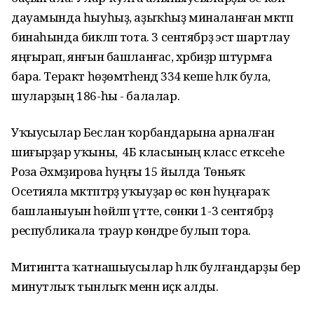
дауамында һыуһыҙ, аҙыҡһыҙ миналанған мәктәп
бинаһында бикләп тота. 3 сентябрҙә эстә шартлау
яңғырап, янғын башланғас, хәрбиҙәр штурмға
бара. Теракт һөҙөмтәһендә 334 кеше һәләк була,
шуларҙың 186-һы - балалар.
Уҡыусылар Беслан ҡорбандарына арналған
шиғырҙар уҡыны, ә 4Б класының класс етәксеһе
Роза Әхмәҙиәрова һуңғы 15 йылда Төньяҡ
Осетияла мәктәптәрҙә уҡыуҙар өс көн һуңғараҡ
башланыуын һөйләп үтте, сөнки 1-3 сентябрҙә
республикала траур көндәре булып тора.
Митингта ҡатнашыусылар һәләк булғандарҙы бер
минутлыҡ тынлыҡ менән иҫкә алды.