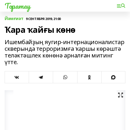
Торатау
Йәмғиәт
9 СЕНТЯБРЯ 2019, 21:00
Ҡара ҡайғы көнө
Ишембайҙың яугир-интернационалистар
скверында терроризмға ҡаршы көрәштә
теләктәшлек көнөнә арналған митинг
үтте.