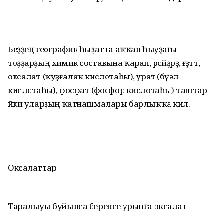
Беҙҙең географик һыҙатта аҡҡан һыуҙағы
тоҙҙарҙың химик составына ҡарап, рәсәйҙәрҙә, ғәҙәттә,
оксалат (ҡуҙғалаҡ кислотаһы), урат (бәүел
кислотаһы), фосфат (фосфор кислотаһы) таштар
йәки уларҙың ҡатнашмалары барлыҡҡа килә.
Оксалаттар
Таралыуы буйынса беренсе урынға оксалат