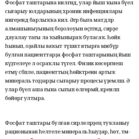
Фосфат таштарына килгәндә, улар йыш ҡына бәүел
сығарыу юлдарының хроник инфекциялары
нигеҙендә барлыҡҡа килә. Әгәр быға матдәләр
алмашыныуының боҙолоуын өҫтәгәндә, сирҙе
дауалау тағы ла ҡыйыныраҡ буласаҡ. Һөйәк
һынып, оҙайлы ваҡыт түшәктә ятырға мәжбүр
булған пациенттарҙа фосфат таштарының йыш
күҙәтелеүе лә осраҡлы түгел. Физик көсөргәнеш
етмәү сәбәпле, пациенттың һөйәктәренән артыҡ
минераль тоҙҙарҙы сығарыу процесы әүҙемләшә. Ә
улар бәүел аша ғына сығып өлгөр­мәй, әкренләп
бөйөргә ултыра.
Фосфат таштары булған сирлеләрҙең туҡланыу
рационынан һелтеле минераль һыуҙар, һөт, тәм-