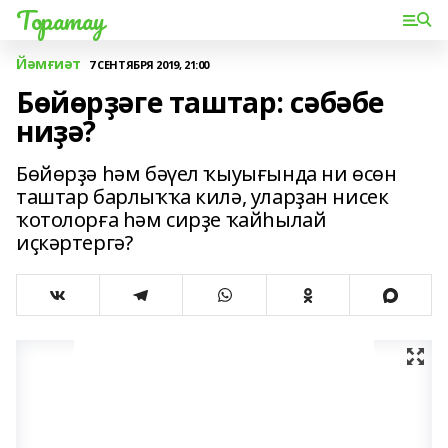
Торатау
Йәмғиәт
7 СЕНТЯБРЯ 2019, 21:00
Бөйөрҙәге таштар: сәбәбе
ниҙә?
Бөйөрҙә һәм бәүел ҡыуығында ни өсөн
таштар барлыҡҡа килә, уларҙан нисек
ҡотолорға һәм сирҙе ҡайһылай
иҫкәртергә?