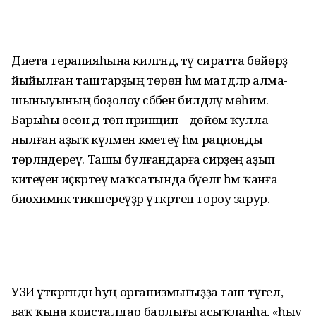
Диета терапияһына килгәндә, тәү сиратта бөйөрҙә
йыйылған таш­тарҙың төрөн һәм мат­дәләр алма­
шыны­уының боҙолоу сәбәбен билдәләү мөһим.
Барыһы өсөн дә төп принцип – дөйөм ҡулла­
нылған аҙыҡ күләмен кәметеү һәм рационды
төрләндереү. Ташы булғандарға сирҙең аҙып
китеүен иҫкәртеү маҡсатында бәүелгә һәм ҡанға
биохимик тикшереүҙәр үткәртеп тороу зарур.
УЗИ үткәргәндән һуң организмығыҙҙа таш түгел, ә
ваҡ ҡына кристалдар барлығы асыҡланһа, «һыу