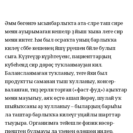
Әммә бөгөнгө ысынбарлыҡта ата-әсәләре таш сире
менән ауырымаған кешеләр ҙә йыш ҡына әлеге сир
менән интегә. Һәм был осраҡта уның барлыҡҡа
килеү сәбәбе кешенең йәшәү рәүешенә бәйле булып
сыға. Күҙәтеүҙәр күрһәтеүенсә, пациенттарҙың
күбеһендә сир дөрөҫ туҡлан­мауҙан килә.
Балансланмаған туҡланыу, теге йәки был
продуктты саманан тыш ҡулланыу, консер­
валанған, тиҙ әҙерләнә торған («фаст-фуд») аҙыҡтар
менән мауығыу, аяҡ өҫтө ашап йөрөү, шулай уҡ
шыйыҡсаны аҙ ҡулланыу – быларҙың барыһы
ла таштар барлыҡҡа килеүгә уңайлы шарттар
тыуҙыра. Орга­низмға тейешле физик көсөр­
гәнештең булмауы ла үҙенең өлөшөн индерә.