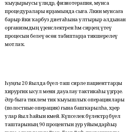
ҡыуҙырыусы үләндәр, физиотерапия, мунса
процедуралары ярҙамында сыға. Ләкин мунсаға
барыр йәки ҡарбуз диетаһына ултырыр алдынан
организмдың үҙенсәлектәрен һәм сирҙең үтеү
процесын белеү өсөн табиптарҙа тикшерелеү
мотлаҡ.
Һуңғы 20 йылда бәүел-таш сирле пациенттарҙы
хирургик ысул менән дауалау тактикаһы үҙгәрҙе.
Әгәр быға тиклем тик ҡыуышлыҡ операциялары
(полостные операция) ғына башҡарылһа, хәҙер
улар йыл һайын кәмей. Күпселек бүлектәрҙә бәүел
таштарының 90 процентын ҙур уйымдарһыҙ