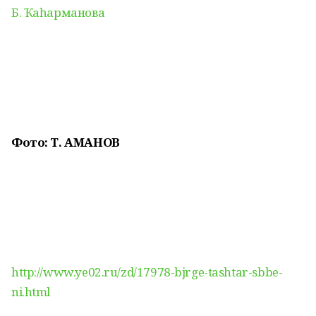
Б. Ҡаһарманова
Фото: Т. АМАНОВ
http://www.ye02.ru/zd/17978-bjrge-tashtar-sbbe-
ni.html