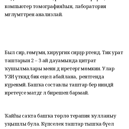
компьютер томо­графияһын, лаборатория
мәғлүмәттәрен анализлай.
Был сир, ғөмүмән, хирургик сирҙәр рәтендә. Тик урат
таштарын 2 – 3 ай дауамында цитрат
ҡушылмалары менән дә иретергә мөмкин. Улар
УЗИ үткәндә бик еңел абайлана, ә рентгенда
күренмәй. Башҡа составлы таштар бер ниндәй
иретеүсе матдәгә лә бирешеп бармай.
Ҡайһы саҡта башҡа төрлө терапия ҡулланыу
уңышлы була. Күпселек таштар тышҡа бәүел