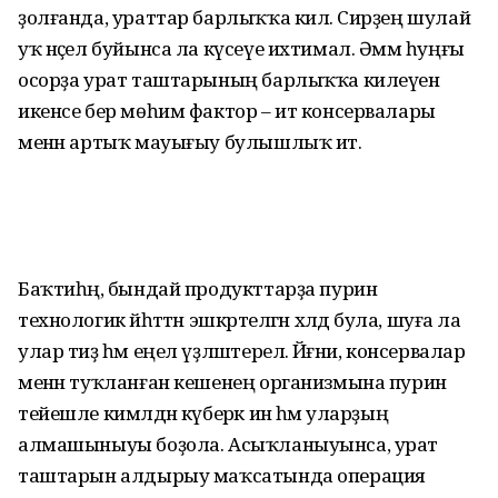
ҙолғанда, ураттар бар­лыҡҡа килә. Сирҙең шулай
уҡ нәҫел буйынса ла күсеүе ихтимал. Әммә һуңғы
осорҙа урат таш­тарының барлыҡҡа килеүенә
икенсе бер мөһим фактор – ит консервалары
менән артыҡ мауығыу булышлыҡ итә.
Баҡтиһәң, бындай продукттарҙа пурин
технологик йәһәттән эш­кәртелгән хәлдә була, шуға ла
улар тиҙ һәм еңел үҙләштерелә. Йәғни, консервалар
менән туҡ­ланған кешенең организмына пурин
тейешле кимәлдән күберәк инә һәм уларҙың
алмашыныуы боҙола. Асыҡланыуынса, урат
таштарын алдырыу маҡсатында операция