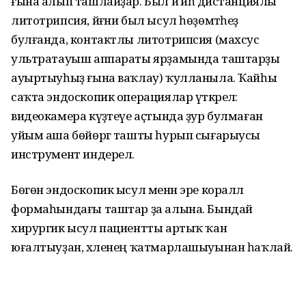
ғына алып ташлайҙар. Был йә иһә дистанциялы
литотрипсия, йәғни был ысул һөҙөмтәһеҙ
булғанда, контактлы литотрипсия (махсус
ультратауыш аппараты ярҙамында таштарҙы
ауыртыуһыҙ ғына ваҡлау) ҡулланыла. Ҡайһы
саҡта эндоскопик операциялар үткәрелә:
видеокамера күҙәтеүе аҫтында ҙур булмаған
уйым аша бөйөргә ташты һурып сығарыусы
инструмент индерелә.
Бөгөн эндоскопик ысул менән эре коралл
формаһындағы таштар ҙа алына. Бындай
хирургик ысул пациентты артыҡ ҡан
юғалтыуҙан, хәленең ҡатмарлашыуынан һаҡлай.