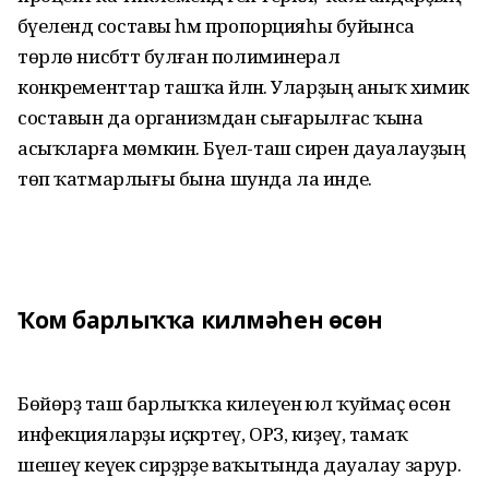
бәүелендә составы һәм пропорцияһы буйынса
төрлө нисбәттә булған полиминерал
конкременттар ташҡа әйләнә. Уларҙың аныҡ химик
составын да организмдан сығарылғас ҡына
асыҡларға мөмкин. Бәүел-таш сирен дауалауҙың
төп ҡатмарлығы бына шунда ла инде.
Ҡом барлыҡҡа килмәһен өсөн
Бөйөрҙә таш барлыҡҡа килеүенә юл ҡуймаҫ өсөн
инфекцияларҙы иҫкәртеү, ОРЗ, киҙеү, тамаҡ
шешеү кеүек сирҙәрҙе ваҡытында дауалау зарур.