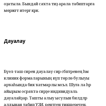
оҙатыла. Бындай саҡта тиҙ арала табиптарға
мөрәжәғәт итергә кәрәк.
Дауалау
Бәүел-таш сирен дауалау сир сәбәп­тәренең һәм
клиник формаларының күп төрлө булыуы
арҡаһында бик ҡатмарлы мәсьәлә. Шуға ла һәр
айырым осраҡта сирҙе индивидуаль
дауалайҙар. Ташты алыу ысулын билдәләр
алдынан табип УЗИ, рентген тикшереүен,