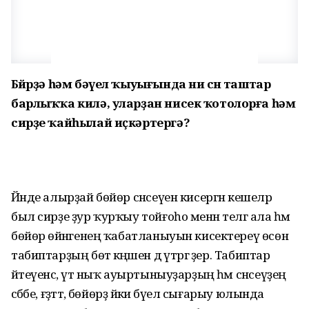
Бөйөрҙә һәм бәүел ҡыуығында ни өсөн таштар
барлыҡҡа килә, уларҙан нисек ҡотолорға һәм
сирҙе ҡайһылай иҫкәртергә?
Йәнде алырҙай бөйөр сәнсеүен кисергән кешеләр
был сирҙе ҙур ҡурҡыу тойғоһо менән телгә ала һәм
бөйөр өйәнәгенең ҡабатланыуын кисектереү өсөн
табиптарҙың бөтә кәңәшен дә үтәргә әҙер. Табиптар
әйтеүенсә, үтә ныҡ ауыртыныуҙарҙың һәм сәнсеүҙең
сәбәбе, ғәҙәттә, бөйөрҙә йәки бәүел сығарыу юлында