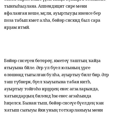
тынғы­һыҙлана. Аппендицит сире ме­нән
яфаланған кеше, мәҫәлән, ауыртыуҙы икенсе бер
поза табып кәметә алһа, бөйөр сәнс­кәндә был сара
ярҙам итмәй.
Бөйөр сәнсеүен бөтөрөү, кәметеү таштың ҡайҙа
ятыуына бәйле. Әгәр ул бәүел юлының үрге
өлөшөндә тығылған булһа, ауыртыу билгә бирә. Әгәр
таш түбәнерәк, бәүел ҡыуығына табан китһә,
ауыртыу тойғоһо ирҙәрҙең енес ағзаларында, ә
ҡатындар­ҙың билендә һәм енес ағзаһында
һиҙеләсәк. Бынан тыш, бөйөр сәнсеүе бәүелдең ҡан
ҡатыш сығыуы йәки уның тотҡарланыуы менән