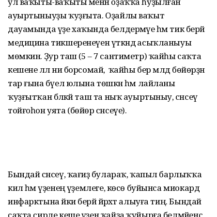
ул ваҡыты-ваҡыты менән оҙаҡҡа һуҙылған
ауыртыныуҙы ҡуҙғыта. Оҙайлы ваҡыт
дауамында үҙе хаҡында белдермәүе һәм тик берәй
медицина тикшеренеүен үткәндә асыҡланыуы
мөмкин. Ҙур таш (5 – 7 сантиметр) ҡайһы саҡта
кешене әллә ни борсомай, ә ҡайһы бер мәлдә бөйөрҙән
тар ғына бәүел юлына төшкән һәм лайланы
ҡуҙғытҡан бәләкәй таш та ныҡ ауыртыныу, сәнсеү
тойғоһон уята (бөйөр сәнсеүе).
Бындай сәнсеү, ҡағиҙә булараҡ, ҡапыл барлыҡҡа
килә һәм үҙенең әүҙемлеге, көсө буйынса миокард
инфарктына йәки берәй йәрәхәт алыу­ға тиң. Бындай
саҡта сирле кеше үҙен ҡайҙа ҡуйырға бел­мәйенсә