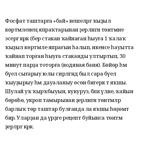
Фосфат таштарға «бай» кешеләргә ҡыҙыл
көртмәленең япраҡтарынан әҙерләнгән төнәтмәне
эсергә кәрәк (бер стакан ҡайнаған һыуға 1 ҡалаҡ
ҡыҙыл көртмәле япрағын һалып, икенсе һауытта
ҡайнап торған һыуға стаканды ултыртып, 30
минут парҙа тоторға (водяная баня). Бөйөр һәм
бәүел сығарыу юлы сирләгәндә был сара бәүел
ҡыуҙырыу һәм дауаланыу өсөн бигерәк тә яҡшы.
Шулай уҡ ҡырҡбыуын, кукуруз, бәпкә үләне, ҡайын
бөрөһө, укроп тамырынан әҙерләнгән төнәтмәләр
барлыҡ төр таштар булғанда ла яҡшы һөҙөмтә
бирә. Уларҙан да үрҙәге рецепт буйынса төнәтмә
әҙерләргә кәрәк.