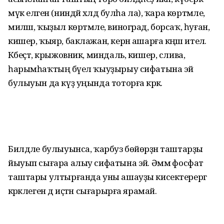
мүк еләген (ниндәй хәлдә булһа ла), ҡара көртмәле,
миләш, ҡыҙыл көртмәле, виноград, борсаҡ, һуған,
кишер, ҡыяр, баклажан, керән ашарға кәңәш ителә.
Кәбеҫтә, крыжовник, миндаль, кишер, слива,
һарымһаҡтың бәүел ҡыуҙырыу сифатына эйә
булыуын да күҙ уңында тоторға кәрәк.
Билдәле булыуынса, ҡарбуз бөйөрҙән таштарҙы
йыуып сығара алыу сифатына эйә. Әммә фосфат
таштары ултырғанда уны ашауҙы кисектерергә
кәрәклеген дә иҫтән сығарырға ярамай.