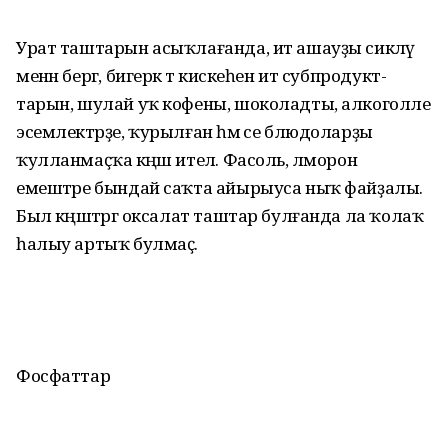
Урат таштарын асыҡлағанда, ит ашауҙы сикләү
менән бергә, бигерәк тә кискеһен ит суб­продукт­
тарын, шулай уҡ кофены, шоколадты, алкоголле
эсем­лектәрҙе, ҡурылған һәм әсе блюдоларҙы
ҡулланмаҫҡа кәңәш ителә. Фасоль, әлморон
емештәре бындай саҡта айырыуса ныҡ файҙалы.
Был кәңәштәргә оксалат таштар булғанда ла ҡолаҡ
һалыу артыҡ булмаҫ.
Фосфаттар