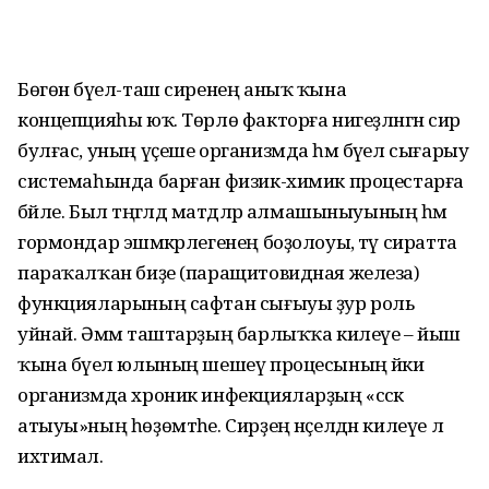
Бөгөн бәүел-таш сиренең аныҡ ҡына
концепцияһы юҡ. Төрлө факторға нигеҙләнгән сир
булғас, уның үҫеше организмда һәм бәүел сығарыу
системаһында барған физик-химик процестарға
бәйле. Был тәңгәлдә матдәләр алма­шыныуының һәм
гормондар эшмәкәрлегенең боҙолоуы, тәү сиратта
параҡалҡан биҙе (паращитовидная железа)
функция­ларының сафтан сығыуы ҙур роль
уйнай. Әммә таштарҙың барлыҡҡа килеүе – йыш
ҡына бәүел юлының шешеү процесының йәки
организмда хроник инфекцияларҙың «сәскә
атыуы»ның һөҙөмтәһе. Сирҙең нәҫелдән килеүе лә
ихтимал.