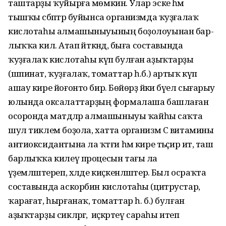
таштарҙы ҡуйырға мөмкин. Улар эске һәм
тышҡы сәбәптәр буйынса организмда ҡуҙғалаҡ
кислотаһы алма­шыныуының боҙолоуынан бар­
лыҡҡа килә. Атап әйткәндә, быға составында
ҡуҙғалаҡ кислотаһы күп булған аҙыҡтарҙы
(шпинат, ҡуҙғалаҡ, томаттар һ.б.) артыҡ күп
ашау кире йоғонто бирә. Бөйөрҙә йәки бәүел сығарыу
юлында оксалаттар­ҙың формалаша баш­лаған
осоронда матдәләр алмашыныуы ҡайһы саҡта
шул тиклем боҙола, хатта организм С витамины
антиоксидантына ла ҡәтғи һәм кире тәьҫир итә, таш
барлыҡҡа килеү процесын тағы ла
әүҙемләштереп, хәлде киҫкен­ләштерә. Был осраҡта
составында аскорбин кислотаһы (цитрустар,
ҡарағат, һырғанаҡ, томаттар һ. б.) булған
аҙыҡтарҙы сикләргә, ә иҫкәртеү сараһы итеп