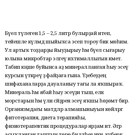
Бәүел тәүлегенә 1,5 – 2,5 литр булырҙай итеп,
тейешле күләмдә шыйыҡса эсеп тороу бик мөһим.
Ул артыҡ тоҙҙарҙы йыуҙырыу һәм бәүел сығарыу
юлына микробтар эләгеү ихтималлығын кәметә.
Табип кәңәше буйынса аҙ минералланған һыу эсеү
курсын үткәреү ҙә файҙаға ғына. Үҙебеҙҙең
шифаханаларҙа дауаланыу тағы ла яҡшыраҡ.
Минераль һәм ябай һыу эсеүҙән тыш, еләк
морстарын һәм үлән сәйҙәрен эсеү яҡшы һөҙөмтә бирә.
Организмдағы матдәләр алмашыныуын көйләргә
фитотерапия, диета терапияһы,
физиотерапевтик процедуралар ярҙам итә. Әгәр
асыҡланған таштың төрө билдәһеҙ икән, күберәк