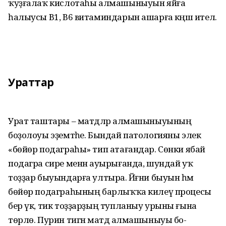
ҡуҙғалаҡ кислотаһы алмашыныуын яйға
һалыусы В1, В6 витаминдарын ашарға кәңәш ителә.
Ураттар
Урат таштары – матдәләр ал­машыныуының
боҙолоуы эҙем­тәһе. Бындай патологияны элек
«бөйөр подаграһы» тип атағандар. Сөнки ябай
подагра сире менән ауырығанда, шундай уҡ
тоҙҙар быуындарға ултыра. Йәғни быуын һәм
бөйөр подаграһының бар­лыҡҡа килеү процесы
бер үк, тик тоҙҙарҙың туп­ланыу урыны ғына
төрлө. Пурин тигән матдә алмашыныуы бо­