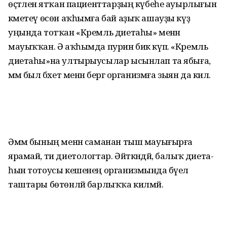
өҫтәленә ятҡан пациент­тарҙың күбеһе ауырлығын
кәметеү өсөн аҡһымға бай аҙыҡ ашауҙы күҙ
уңында тотҡан «Кремль диетаһы» менән
мауыҡҡан. Ә аҡһымда пурин бик күп. «Кремль
диета­һы»на ултырыусылар ысынлап та ябыға,
әммә был бәхет менән бергә организмға зыян да килә.
Әммә бының менән саманан тыш мауығырға
ярамай, ти диетологтар. Әйткәндәй, балыҡ диета­
һын тотоусы кешенең организмында бәүел
таштары бөтөнләй барлыҡҡа килмәй.