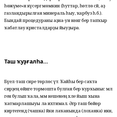
һөжүме»нә күсергә мөмкин (һуттар, һөтлө сәй, аҙ
газландырылған минераль һыу, ҡарбуз һ.б.).
Бындай процедураны аҙна-ун көнгә бер тапҡыр
ҡабатлау кристалдарҙы йыуҙыра.
Таш ҡуҙғалһа…
Бәүел-таш сире төрлөсә үтә. Ҡайһы бер саҡта
сирҙең өйәнәге тормошта булған бер ҡурҡыныс мәл
генә булып ҡала, әммә кешенең хәле йыш ҡына
ҡатмарлашыуы ла ихтимал. Әгәр таш бөйөр
киртегендә (чашка) йәки лаҡанында (лоханка) икән,