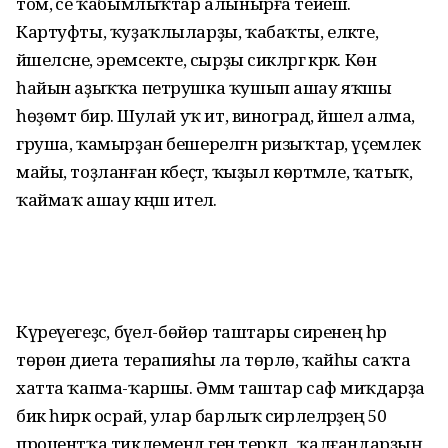
том, әсе ҡабымлыҡтар алынырға тейеш.
Картуфты, ҡуҙаҡлыларҙы, ҡабаҡты, еләкте,
йәшелсәне, эремсекте, сырҙы сикләргә кәрәк. Көн
һайын аҙыҡҡа петрушка ҡушып ашау яҡшы
һөҙөмтә бирә. Шулай уҡ ит, виноград, йәшел алма,
груша, ҡамырҙан бешерелгән ризыҡтар, үҫемлек
майы, тоҙланған кәбеҫтә, ҡыҙыл көртмәле, ҡатыҡ,
ҡаймаҡ ашау кәңәш ителә.
Күреүегеҙсә, бәүел-бөйөр таштары сиренең һәр
төрөнә диета терапияһы ла төрлө, ҡайһы саҡта
хатта ҡапма-ҡаршы. Әммә таштар саф миҡдарҙа
бик һирәк осрай, улар барлыҡ сирлеләрҙең 50
процентҡа тиклемендә генә теркәлә, ә ҡалғандарҙың