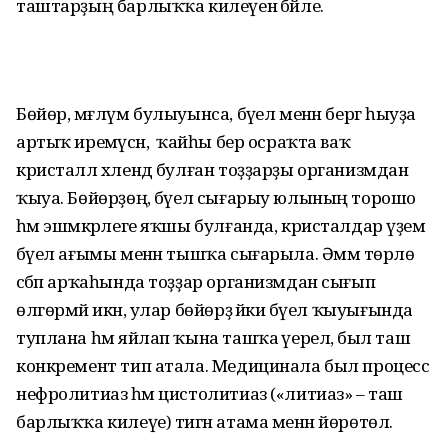
таштарҙың барлыҡҡа килеүенә бәйле.
Бөйөр, мәғлүм булыуынса, бәүел менән бергә һыуҙа
артыҡ иремәүсән, ә ҡайһы бер осраҡта ваҡ
кристалл хәлендә булған тоҙҙарҙы организмдан
ҡыуа. Бөйөрҙөң, бәүел сығарыу юлының торошо
һәм эшмәкәрлеге яҡшы булғанда, кристалдар әүҙем
бәүел ағымы менән тышҡа сығарыла. Әммә төрлө
сәбәп арҡаһында тоҙҙар организмдан сығып
өлгөрмәй икән, улар бөйөрҙә йәки бәүел ҡыуығында
туплана һәм яйлап ҡына ташҡа әүерелә, был таш
конкремент тип атала. Медицинала был процесс
нефролитиаз һәм цистолитиаз («литиаз» – таш
барлыҡҡа килеүе) тигән атама менән йөрөтөлә.