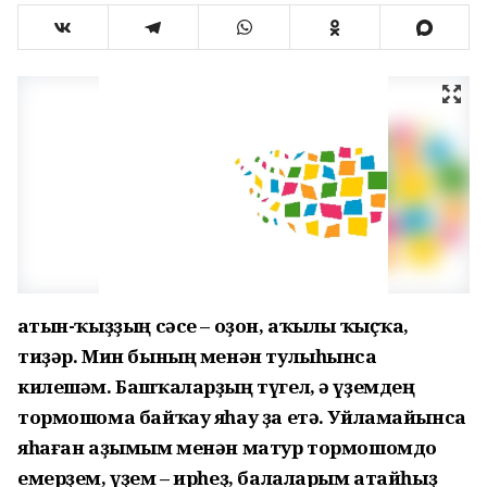
Ҡатын-ҡыҙҙың сәсе – оҙон, аҡылы ҡыҫҡа,
тиҙәр. Мин бының менән тулыһынса
килешәм. Башҡаларҙың түгел, ә үҙемдең
тормошома байҡау яһау ҙа етә. Уйламайынса
яһаған аҙымым менән матур тормошомдо
емерҙем, үҙем – ирһеҙ, балаларым атайһыҙ