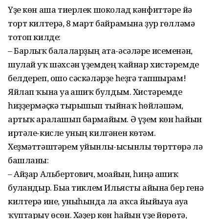
Үҙе көн аша тиерлек шоколад кән­фиттәре йә
торт килтерә, 8 март байрамына ҙур гөлләмә
тотоп килде:
– Барлыҡ балаларҙың ата-әсәләре исеменән,
шулай уҡ шәхсән үҙемдең ҡай­нар хистәремде
белдереп, ошо сәс­кәләрҙе һеҙгә тапшырам!
Яйлап ҡына уға ғашиҡ булдым. Хистәремде
һиҙҙермәҫкә тырышып тый­наҡ һөйләшәм,
артыҡ аралашып бармайым. Ә үҙем көн һайын
иртәле-кисле уның килгәнен көтәм.
Хеҙмәттәштәрем уйынлы-ысынлы төрттөрә лә
башланы:
– Айҙар Альбертович, моғайын, һиңә ғашиҡ
булғандыр. Быға тиклем Ильясты айына бер генә
килтерә ине, уныһында ла аҡса йыйыуға ғауға
ҡуптарыу өсөн. Хәҙер көн һайын үҙе йөрөтә,