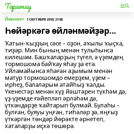
Торатау
Йәмғиәт
1 СЕНТЯБРЯ 2019, 21:00
Һөйәркәгә өйләнмәйҙәр...
Ҡатын-ҡыҙҙың сәсе – оҙон, аҡылы ҡыҫҡа,
тиҙәр. Мин бының менән тулыһынса
килешәм. Башҡаларҙың түгел, ә үҙемдең
тормошома байҡау яһау ҙа етә.
Уйламайынса яһаған аҙымым менән
матур тормошомдо емерҙем, үҙем –
ирһеҙ, балаларым атайһыҙ ҡалды.
Үкенестәр менән күҙ йәштәрен түкһәм дә,
үҙ-үҙемде ғәйепләп әрләһәм дә,
үткәндәрҙе ҡайтарып булмай. Булаһы –
булған, буяуы уңған, тиһәләр ҙә, яңғыҙ
үткәргән төндәр йөрәкте әрнетеп,
хаталарҙы иҫкә төшөрә.