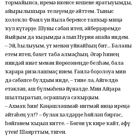
тормайынса, иремә икенсе кешене яратыуымды,
айырылышырға теләүемде әйттем. Тыныс
холоҡло Фаил ун йылға беренсе тапҡыр миңә
ҡул күтәрҙе. Шуны сәбәп итеп, әйберҙәремде
йыйҙым да ҡыҙымды алып Нурия апайға индем.
– Эй, һылыуым, ут менән уйнайһың бит... Баланы
етем итеп, бәхет таба алмаҫһың. Әгәр һинең
ниндәй ниәт менән йөрөгәнеңде белһәм, бала
ҡарарға ризалашмаҫ инем. Ғаилә боҙолоуға мин
дә сәбәпсе булдым инде, – тине лә, Айгөлдө
етәкләп, аш бүлмәһенә йүнәлде. Мин Айҙарға
шылтыратып, осрашыуға саҡырҙым.
– Ахмаҡ һин! Кәңәшләшмәй-нитмәй ниңә иреңә
әйтәһең ул!? – булған хәлдәрҙе һөйләп биргәс,
һөйгәнем ҡыҙып китте. – Бөгөн үк кире ҡайт, ғәфү
үтен! Шаярттым, тиген.