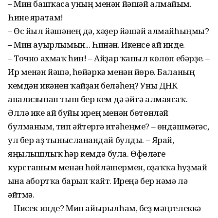
– Мин башҡаса уның менән йәшәй алмайым.
Һине яратам!
– Өс йыл йәшәнең дә, хәҙер йәшәй алмайһыңмы?
– Мин ауырлымын... Һинән. Икенсе ай инде.
– Точно ахмаҡ һин! – Айҙар ҡапыл көлөп ебәрҙе. –
Ир менән йәшә, һөйәркә менән йөрө. Баланың
кемдән икәнен ҡайҙан беләһең? Уны ДНК
анализынан тыш бер кем дә әйтә алмаясаҡ.
Әллә ике ай буйы ирең менән бөтөнләй
булманым, тип әйтергә итәһеңме? – өндәшмәгәс,
ул бер аҙ тынысланғандай булды. – Ярай,
яңылышлыҡ һәр кемдә була. Өфөләге
курсташым менән һөйләшермен, оҙаҡҡа һуҙмай
ғына абортҡа барып ҡайт. Иреңә бер нәмә лә
әйтмә.
– Нисек инде? Мин айырылһам, беҙ мәңгелеккә