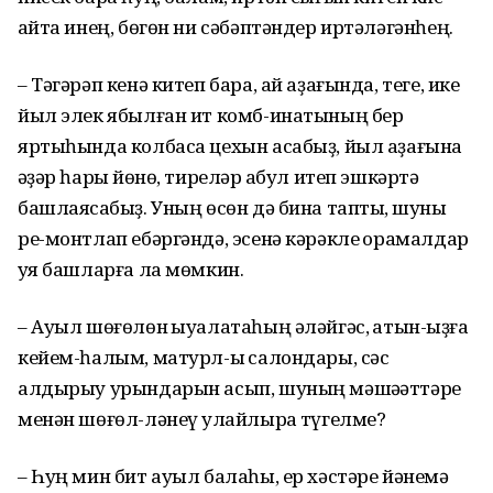
ҡайта инең, бөгөн ни сәбәптәндер иртәләгәнһең.
– Тәгәрәп кенә китеп бара, ай аҙағында, теге, ике
йыл элек ябылған ит комб-инатының бер
яртыһында колбаса цехын асабыҙ, йыл аҙағына
ҡәҙәр һарыҡ йөнө, тиреләр ҡабул итеп эшкәртә
башлаясаҡбыҙ. Уның өсөн дә бина таптыҡ, шуны
ре-монтлап ебәргәндә, эсенә кәрәкле ҡорамалдар
ҡуя башларға ла мөмкин.
– Ауыл шөғөлөн ҡыуалатаһың әләйгәс, ҡатын-ҡыҙға
кейем-һалым, матурл-ыҡ салондары, сәс
алдырыу урындарын асып, шуның мәшәҡәттәре
менән шөғөл-ләнеү ҡулайлыраҡ түгелме?
– Һуң мин бит ауыл балаһы, ер хәстәре йәнемә