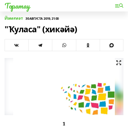
Торатау
Йәмғиәт
30 АВГУСТА 2019, 21:00
"Ҡуласа" (хикәйә)
1