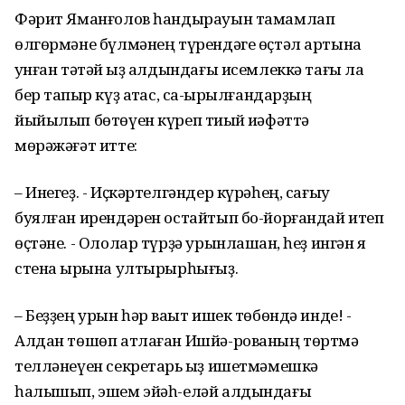
Фәрит Яманғолов һандырауын тамамлап
өлгөрмәне бүлмәнең түрендәге өҫтәл артына
ҡунған тәтәй ҡыҙ алдындағы исемлеккә тағы ла
бер тапҡыр күҙ атҡас, саҡ-ырылғандарҙың
йыйылып бөтөүен күреп тиҡый ҡиәфәттә
мөрәжәғәт итте:
– Инегеҙ. - Иҫкәртелгәндер күрәһең, сағыу
буялған ирендәрен остайтып бо-йорғандай итеп
өҫтәне. - Ололар түрҙә урынлашҡан, һеҙ ингән яҡ
стена ҡырына ултырырһығыҙ.
– Беҙҙең урын һәр ваҡыт ишек төбөндә инде! -
Алдан төшөп атлаған Ишйә-рованың төртмә
телләнеүен секретарь ҡыҙ ишетмәмешкә
һалышып, эшем эйәһ-еләй алдындағы