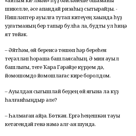
«ҡайтҡым ки-лмәй» һүҙ бәйләнеше оҡшаманы
шикелле, әсе ҡапҡандай ризаһыҙ сытырайҙы. -
Нишләптер ауылға туҡтап китеүең хаҡында һүҙ
ҡуҙғатманың бер тапҡыр булһа ла, будты ул һиңә
ят төйәк.
– Әйтһәм, өй беренсә төшөп һәр береһен
теүәлләп һораша башлаясаҡһың. Ә мин ауыл
башлығы, теге Ҡара Гәрәйҙе күрҙем дә,
йомошомдо йомошлағас кире боролдом.
– Ауылдан сығышлай беҙҙең өй яғына ла күҙ
һалғанһыңдыр әле?
– Һалмаған ҡайҙа. Бөткән. Ергә һеңешкән тауыҡ
кетәгендәй генә нәмә ҡалғ-ан шунда.