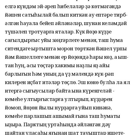
елгә күндәм эй-әреп һибеләләр ҙә көтмәгәндә
йәшен сатҡыһылай балҡып киткән ау ептәре тирб-
әлгән һауала бейеп әйләнәләр, шунан келәмдәй
түшәлеп тротуарға яталар. Күк йөҙө күҙҙе
сағылдырғыс ҡуйы зәңгәрлеге менән, таш һуҡмаҡ
ситендәге ҡыртышта морон төрткән йәшел ҡурпы
йәм йәшеллеге менән ер йөҙөндә һары көҙ, аҡ ҡыш-
тан һуң, асыҡ төҫтәр хакимы наҙлы яҙ айы
барлығын һәм уның да үҙ мәлендә күк-рәп
килерен иҫбат итәләр төҫлө. Эш көнө булһа ла ял
итергә сығыусылар байтаҡ ҡына күренгеләй -
кемеһе ултырғыстарға ултырып, күҙҙәрен
йомоп, йөҙөн йылы нурҙарға ҡуйып кинәнә,
кемеһе парлашып ашыҡмай ғына таш һуҡмаҡты
ҡыҙыра. Парктың уртаһында әйләнгән дәү
шайтан ҡуласаһы яғынан шат тауыштар ишете-