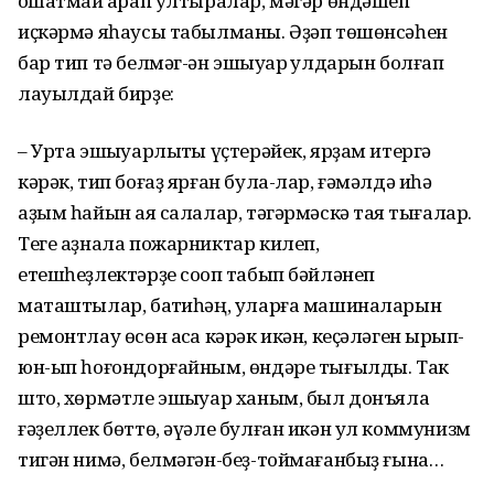
оҡшатмай ҡарап ултыралар, мәгәр өндәшеп
иҫкәрмә яһаусы табылманы. Әҙәп төшөнсәһен
бар тип тә белмәг-ән эшҡыуар ҡулдарын болғап
лауылдай бирҙе:
– Урта эшҡыуарлыҡты үҫтерәйек, ярҙам итергә
кәрәк, тип боғаҙ ярған була-лар, ғәмәлдә иһә
аҙым һайын аяҡ салалар, тәгәрмәскә таяҡ тығалар.
Теге аҙнала пожарниктар килеп,
етешһеҙлектәрҙе соҡоп табып бәйләнеп
маташтылар, баҡтиһәң, уларға машиналарын
ремонтлау өсөн аҡса кәрәк икән, кеҫәләген ҡырып-
юн-ып һоғондорғайным, өндәре тығылды. Так
што, хөрмәтле эшҡыуар ханым, был донъяла
ғәҙеллек бөттө, әүәле булған икән ул коммунизм
тигән нимә, белмәгән-беҙ-тоймағанбыҙ ғына…