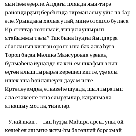
яҡын һәм ҡәҙерле. Алдағы планда яҡын-тирә
райондарҙың береһендә тирмән асыу уйы ла бар
әле. Урындағы халыҡҡа ҡулай, миңә отошло буласаҡ.
Ир-егеттәр тотонмай, тип ҡул ҡаушырып
ятайыммы тағы? Тик бына һуңғы йылдарҙа
ҡабатланып килгән ҡоролоҡ ҡына бәк-әлгә һуға. -
Тороп баҫҡан Мәликә Мансуровна үҙенең
бүлмәһенә йүнәлде лә кей-ем шкафын асып
өҫтөн алыштырырға керешеп китте, үҙе асыҡ
ишек аша һөйләшеүен дауам итте. -
Иртәләүемдең әтнәкәһе шунда, шылтыратып
ҡала етәкселе-генә саҡырҙылар, кәңәшмәлә
ҡатнашыу мотлаҡ, тинеләр.
– Улай икән… - тип һуҙҙы Маһира ҡарсыҡ, уны, өй
кешеһен эш ығы-зығы-һы бөтөнләй борсомай,