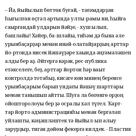
– Йә, йыйылып бөттөк буғай, - тәғәмдәрҙән
һығылған өҫтәл артында улты-рамы ни, һыйға
саҡырғандай ҡулдарын йәйҙе, - хуш ҡылып,
башлайыҡ! Хәйер, ба-шлайыҡ, тиһәм дә бына әле
урынбаҫарҙар менән инәй-олатайҙарҙың ҡарттар
йо-ртонда нисек йәшәүҙәре хаҡында әңгәмәләшеп
алдыҡ бер аҙ. Әйтергә кәрәк, рес-публика
етәкселеге, беҙ, ҡарттар йортон һәр ваҡыт
контролдә тотабыҙ, кисәге көн минең беренсе
урынбаҫарым барып ундағы йәшәү шарттары
менән танышып ҡайтты. Шуға ла бөгөнгө ҡорҙоң
ойошторолоуы бер ҙә осраҡлы хәл түгел. Ҡарт-
тар йорто администрацияһы менән бергәләп
уйлаштыҡ, кәңәшләштек тә йыйыл-ып алыу
зарурҙыр, тигән дөйөм фекергә килдек. - Пластик