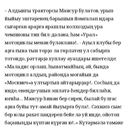
– Алдынғы тракторсы Мансур Булатов, урып-
йыйыу эштәренең барышын йомғаҡлап идара
сығарған ҡарарға ярашлы колхоздың ураҡ
чемпионы тип бил-дәләнә, һәм «Урал»
мотоциклы менән бүләкләнә!.. - Ауыл клубы бер
аҙға ғына тын торҙо ла гөрләтеп ҡул сабырға
тотондо, рәттәрҙә хуплау ауаздары ишетелде:
«Маладис ҡорлаш, һынатмайһың, әй, бында
мотоцикл алдың, районда моғайын да
«Москвич»ҡа ултыртып ҡайтарырҙар!.. Сосһың да
инде, енеңде ҡушып эшләтә-һеңдер билләһи,
юғиһә… Мансур һинән бер сирек, былай булғас
аҙна буйы туҡт-амай йыуырға була!.. Сәхнәгә сыҡҡас
бер юлы рәхәтләндереп бейе лә ҡуй инде, ойотоп
баҫҡаныңды күптән күргән юҡ!..» Күтәрмәлә тәмәке