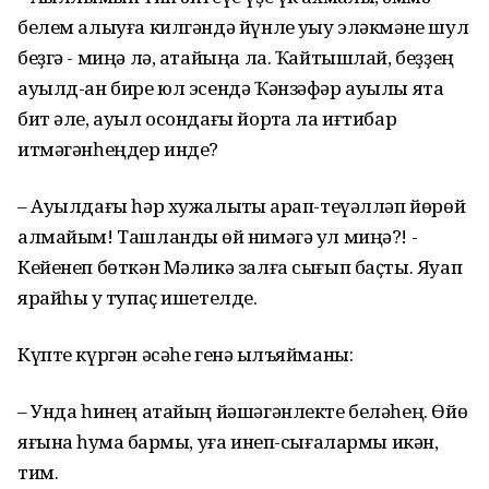
белем алыуға килгәндә йүнле уҡыу эләкмәне шул
беҙгә - миңә лә, атайыңа ла. Ҡайтышлай, беҙҙең
ауылд-ан бире юл эсендә Ҡәнзәфәр ауылы ята
бит әле, ауыл осондағы йортҡа ла иғтибар
итмәгәнһеңдер инде?
– Ауылдағы һәр хужалыҡты ҡарап-теүәлләп йөрөй
алмайым! Ташландыҡ өй нимәгә ул миңә?! -
Кейенеп бөткән Мәликә залға сығып баҫты. Яуап
ярайһы уҡ тупаҫ ишетелде.
Күпте күргән әсәһе генә ҡылъяйманы:
– Унда һинең атайың йәшәгәнлекте беләһең. Өйө
яғына һуҡмаҡ бармы, уға инеп-сығалармы икән,
тим.