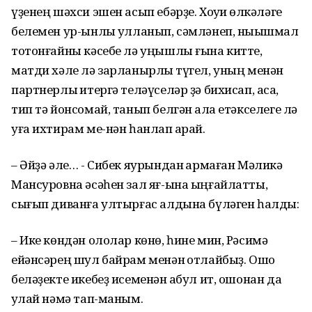
үҙенең шәхси эшен асып ебәрҙе. Хоҡуҡи өлкәләге
белемен ур-ынлы ҡулланып, сәмләнеп, ныҡышмал
тотонғайны кәсебе лә уңышлы ғына китте,
матди хәле лә зарланырлыҡ түгел, уның менән
партнерлыҡ итергә теләүселәр ҙә бихисап, аҡса,
тип тә йонсомай, танып белгән ҡала етәкселеге лә
уға ихтирам ме-нән һанлап ҡарай.
– Әйҙә әле… - Сибек яурындан ҡармаған Мәликә
Мансуровна әсәһен зал яғ-ына ыңғайлатты,
сығып диванға ултырғас алдына бүләген һалды:
– Ике көндән ололар көнө, һине мин, Рәсимә
ейәнсәрең шул байрам менән ҡотлайбыҙ. Ошо
беләҙекте икебеҙ исеменән ҡабул ит, ошонан да
ҡулай нәмә тап-маным.