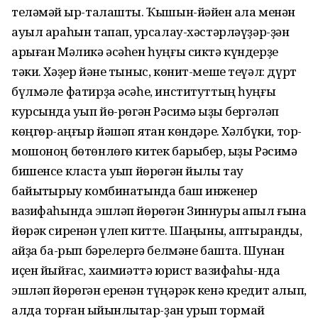
теләмәй ҡыр-талашты. Ҡышын-йәйен ҡала менән
ауыл араһын тапап, ҡурсалау-хәстәрләүҙәр-ҙән
арыған Мәликә әсәһен һуңғы сиктә күндерҙе
тәки. Хәҙер йәне тыныс, көнит-меше теүәл: дүрт
бүлмәле фатирҙа әсәһе, институттың һуңғы
курсында уҡып йө-рөгән Рәсимә ҡыҙы бергәләп
көңгөр-ҡаңғыр йәшәп ятҡан көндәре. Хәлбүки, тор-
мошоноң бөтөнлөгө китек барыбер, ҡыҙы Рәсимә
бишенсе класта уҡып йөрөгән йылы тау
байыҡтырыу комбинатында баш инженер
вазифаһында эшләп йөрөгән Зиннуры ҡапыл ғына
йөрәк сиренән үлеп китте. Шаңҡыны, аптыранды,
ҡайҙа ба-рып бәрелергә белмәне башта. Шунан
иҫен йыйғас, хаҡимиәттә юрист вазифаһы-нда
эшләп йөрөгән еренән түңәрәк кенә кредит алып,
алда торған ҡыйынлыҡтар-ҙан ҡурҡып тормай