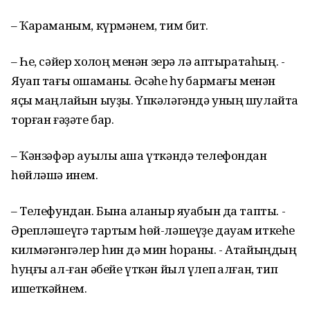
– Ҡараманым, күрмәнем, тим бит.
– Һе, сәйер холҡоң менән зерә лә аптыратаһың. -
Яуап тағы оҡшаманы. Әсәһе һуҡ бармағы менән
яҫы маңлайын ыуҙы. Үпкәләгәндә уның шулайта
торған ғәҙәте бар.
– Ҡәнзәфәр ауылы аша үткәндә телефондан
һөйләшә инем.
– Телефундан. Бына аҡланыр яуабын да тапты. -
Әрепләшеүгә тартым һөй-ләшеүҙе дауам иткеһе
килмәгәнгәлер һин дә мин һораны. - Атайыңдың
һуңғы ал-ған әбейе үткән йыл үлеп ҡалған, тип
ишеткәйнем.