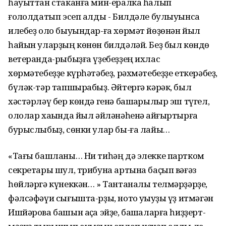
һауыттан стаканға мин-ералка һалып
ғолҡолдатып эсеп алды - Билдәле булыуынса
илебеҙ оло быуындар-ға хөрмәт йөҙөнән йыл
һайын уларҙың көнөн билдәләй. Беҙ был көндө
ветеранда-рыбыҙға үҙебеҙҙең ихлас
хөрмәтебеҙҙе күрһәтәбеҙ, рәхмәтебеҙҙе еткерәбеҙ,
бүләк-тәр тапшырабыҙ. Әйтергә кәрәк, был
хәстәрләү бер көндә генә башҡарылыр эш түгел,
ололар хаҡында йыл әйләнәһенә ҡайғыртырға
бурыслыбыҙ, сөнки улар бы-ға лайыҡ…
«Тағы башланы… Ни тиһәң дә элекке партком
секретары шул, трибуна артына баҫып вәғәз
һөйләргә күнеккән… » Тантаналы телмәрҙәрҙе,
фәлсәфәүи сығышта-рҙы, нотоҡ уҡыуҙы үҙ итмәгән
Ишйәрова башын аҫҡа эйҙе, башҡаларға һиҙҙерт-