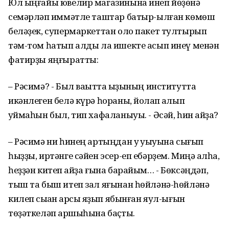
Юл ыңғайы ювелир магазинына инеп йөҙөнә
семәрләп ҡиммәтле таштар батыр-ылған көмөш
беләҙек, супермаркеттан оло пакет тултырып
тәм-том һатып алды ла ишекте асып инеү менән
фатирҙы яңғыратты:
– Рәсимә? - Был ваҡытта ҡыҙының институтта
икәнлеген белә күрә һораны, йоҡлап ҡалып
ҡуймаһын был, тип хафаланыуы. - Әсәй, һин ҡайҙа?
– Рәсимә ни һинең артыңдан уҡ уҡыуына сығып
һыҙҙы, иртәнге сәйен эсер-еп ебәрҙем. Миңә ҡалһа,
һеҙҙән китеп ҡайҙа ғына барайым… - Бөксәңдәп,
тыш та быш итеп зал яғынан һөйләнә-һөйләнә
килеп сыҡҡан ҡарсыҡ яҙып ябынған яул-ығын
төҙәткеләп ҡаршыһына баҫты.