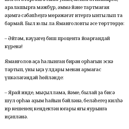
аралашырға мәжбүр, әммә йәне тартмаған
әҙәмгә сәбәпһеҙгә мөрәжәғәт итергә ынтылып та
бармай. Был юлы ла Яманғоловты әсе төрттөрҙө:
– Әйтәм, кәүҙәгеҙ биш процентҡа йоҡарғандай
күренә!
Яманғолов аҫҡа һалынған бирән ҡорһағын эскә
тартып, уны ҡыҫҡа ҡулдары менән ҡармағас
үпкәләгәндәй һөйләнде:
– Ярай инде, мыҫҡыллама, йәме, былай ҙа бисә
шул ҡорһаҡҡа аҙым һайын бәйләнә, беләһегеҙ килһә
ир кешенең кендектән юғары яғы яурынға
иҫәпләнә.