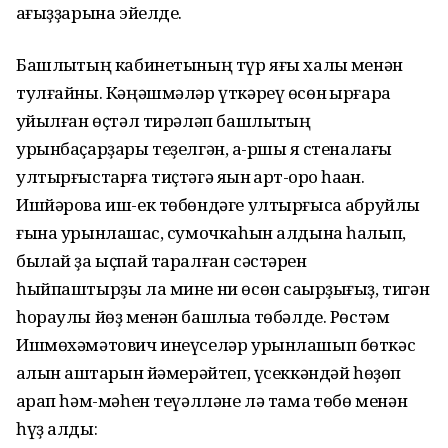
ҡағыҙҙарына эйелде.
Башлыҡтың кабинетының түр яғы халыҡ менән
тулғайны. Кәңәшмәләр үткәреү өсөн ҡырғараҡ
ҡуйылған өҫтәл тирәләп башлыҡтың
урынбаҫарҙары теҙелгән, ҡа-ршы яҡ стеналағы
ултырғыстарға тиҫтәгә яҡын ҡарт-ҡоро һаҡҡан.
Ишйәрова иш-ек төбөндәге ултырғысҡа абруйлы
ғына урынлашҡас, сумочкаһын алдына һалып,
былай ҙа ыҫпай таралған сәстәрен
һыйпаштырҙы ла мине ни өсөн саҡырҙығыҙ, тигән
һораулы йөҙ менән башлыҡҡа төбәлде. Рөстәм
Ишмөхәмәтович инеүселәр урынлашып бөткәс
ҡалын ҡаштарын йәмерәйтеп, үсеккәндәй һөҙөп
ҡарап һәм-мәһен теүәлләне лә тамаҡ төбө менән
һүҙ алды: