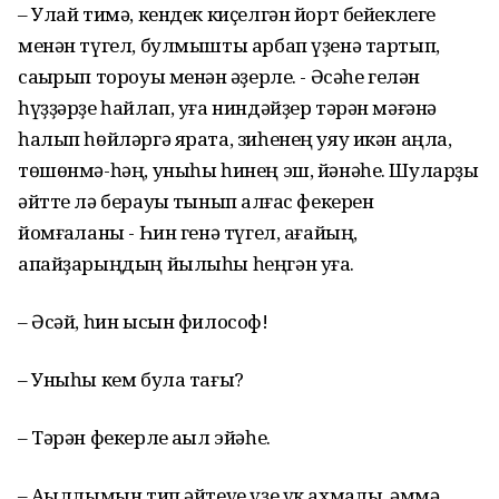
– Улай тимә, кендек киҫелгән йорт бейеклеге
менән түгел, булмышты арбап үҙенә тартып,
саҡырып тороуы менән ҡәҙерле. - Әсәһе гелән
һүҙҙәрҙе һайлап, уға ниндәйҙер тәрән мәғәнә
һалып һөйләргә ярата, зиһенең уяу икән аңла,
төшөнмә-һәң, уныһы һинең эш, йәнәһе. Шуларҙы
әйтте лә берауыҡ тынып ҡалғас фекерен
йомғаҡланы - Һин генә түгел, ағайың,
апайҙарыңдың йылыһы һеңгән уға.
– Әсәй, һин ысын философ!
– Уныһы кем була тағы?
– Тәрән фекерле аҡыл эйәһе.
– Аҡыллымын тип әйтеүе үҙе үк ахмаҡлыҡ, әммә