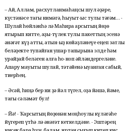
– Ай, Аллам, расхутланмаһаңсы шул ҡәҙәре,
күстәнәсе тағы нимәгә, һыуыт-ҡыс тулы тәғәм… -
Шулай һөйләнһә лә Маһира ҡарсыҡтың йөҙө
яҡтырып китте, аҙыҡ-түлек тулы пакеттың эсенә
ҡәнәғәт күҙ атты, ҡатын-ҡыҙ көйәҙләнеүе еңеп затлы
беләҙекте тупайған ҡушҡар тапҡырына элде һәм
ҡурайҙай беләген алға һо-ноп әйләндергеләне.
Апаруҡ мауыҡты шулай, тәтәйенә ҡыуанған сабый,
тиерһең.
– Әсәй, һиңә бер ни ҙә йәл түгел, оҙаҡ йәшә, йәме,
тағы сәләмәт бул!
– Йә! - Ҡарсыҡтың йөҙөнән моңһоулыҡ күләгәһе
йүгереп үтһә лә ҡәнәғәт кеткелдәне. - Эштәрең
нисек бара һуң, балам, иртән сығып китеп кис