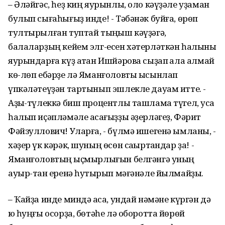
– Әләйгәс, һеҙ киң яурынлы, оло кәүҙәле уҙаман
булып сығаһығыҙ инде! - Тәбәнәк буйға, өрөп
тултырылған туптай тыңҡыш кәүҙәгә,
балаларҙың кейем элг-есен хәтерләткән һалынҡы
яурындарға күҙ атҡан Ишйәрова сыҙап ҡала алмай
кө-лөп ебәрҙе лә Яманғоловты ысынлап
үпкәләтеүҙән тартынып эшлекле дауам итте. -
Аҙыҡ-түлеккә биш процентлы ташлама түгел, усҡа
һалып иҫәпләмәле аҡсағыҙҙы әҙерләгеҙ, Фәрит
Фәйзуллович! Уларға, - бүлмә ишегенә ымланы, -
хәҙер үк кәрәк, шуның өсөн саҡыртҡандар ҙа! -
Яманғоловтың ҡыҫмырлығын белгәнгә уның
ауыр-тҡан еренә һуҡтырып мәғәнәле йылмайҙы.
– Ҡайҙа инде миндә аҡса, ундай нәмәне күргән дә
юҡ һуңғы осорҙа, бөтәһе лә оборотта йөрөй