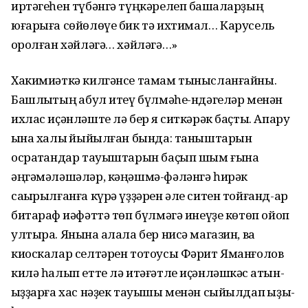
иртәгеһен түбәнгә түңкәрелеп башҡаларҙың
юғарыға сөйөлөүе бик тә ихтимал… Карусель
ҡоролған хәйләгә… хәйләгә…»
Хакимиәткә килгәнсе тамам тынысланғайны.
Башлыҡтың ҡабул итеү бүлмәһе-ндәгеләр менән
ихлас иҫәнләште лә бер яҡ ситкәрәк баҫты. Апаруҡ
ҡына халыҡ йыйылған бында: таныштарын
осратҡандар тауыштарын баҫып шым ғына
әңгәмәләшәләр, кәңәшмә-фәләнгә һирәк
саҡырылғанға күрә үҙҙәрен әле ситен тойғанд-ар
битараф ҡиәфәттә төп бүлмәгә инеүҙе көтөп ойоп
ултыра. Янына ҡалала бер нисә магазин, ваҡ
киоскалар селтәрен тотоусы Фәрит Яманғолов
килә һалып етте лә итәғәтле иҫәнләшкәс ҡатын-
ҡыҙҙарға хас нәҙек тауышы менән сыйылдап ҡыҙы-