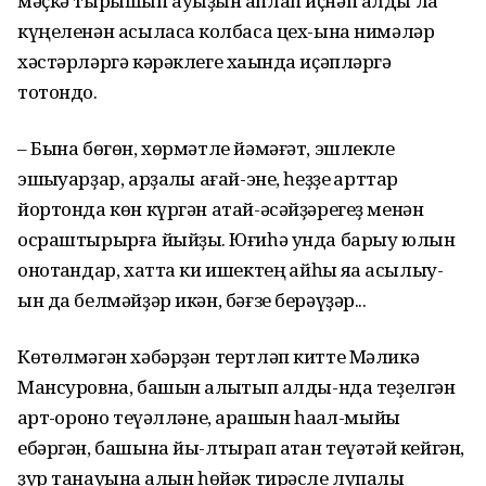
мәҫкә тырышып ауыҙын ҡаплап иҫнәп алды ла
күңеленән асыласаҡ колбаса цех-ына нимәләр
хәстәрләргә кәрәклеге хаҡында иҫәпләргә
тотондо.
– Бына бөгөн, хөрмәтле йәмәғәт, эшлекле
эшҡыуарҙар, арҙаҡлы ағай-эне, һеҙҙе ҡарттар
йортонда көн күргән атай-әсәйҙәрегеҙ менән
осраштырырға йыйҙыҡ. Юғиһә унда барыу юлын
онотҡандар, хатта ки ишектең ҡайһы яҡҡа асылыу-
ын да белмәйҙәр икән, бәғзе берәүҙәр...
Көтөлмәгән хәбәрҙән тертләп китте Мәликә
Мансуровна, башын ҡалҡытып алды-нда теҙелгән
ҡарт-ҡороно теүәлләне, ҡарашын һаҡал-мыйыҡ
ебәргән, башына йы-лтырап ҡатҡан теүәтәй кейгән,
ҙур танауына ҡалын һөйәк тирәсле лупалы