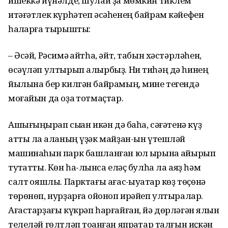
ишеккә йүнәлде, шулай ҙа мөмкин тиклем
итәғәтлек күрһәтеп әсәһенең байрам кәйефен
һаҡларға тырышты:
– Әсәй, Рәсимә ҡайтһа, әйт, табын хәстәрләһен,
өсәүләп ултырып алырбыҙ. Ни тиһәң дә һинең
йылына бер килгән байрамың, мине тегендә
моғайын да оҙаҡ тотмаҫтар.
Ашығыңҡырап сыҡҡан икән дә баһа, сәғәтенә күҙ
атты ла ҡаланың үҙәк майҙан-ын үтешләй
машинаһын парк башланған юл ҡырына ҡайырып
туҡтатты. Көн һа-лҡынса еләҫ булһа ла аяҙ һәм
салт ҡояшлы. Парктағы ағас-ҡыуаҡтар көҙ төҫөнә
төрөнөп, нурҙарға ҡойоноп ирәйеп ултыралар.
Ағастарҙағы күкрәп һарғайған, йә дөрләгән ялҡын
телеләй гөлтләп тоҡанған япраҡтар талғын иҫкән