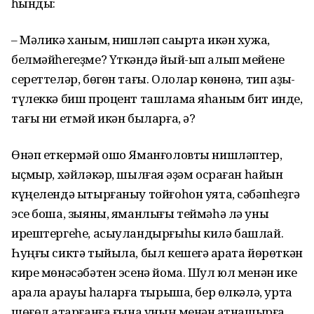
ҡһынды:
– Мәликә ханым, нишләп саҡырта икән хужа,
белмәйһегеҙме? Үткәндә йый-ып алып мейене
сереттеләр, бөгөн тағы. Ололар көнөнә, тип аҙыҡ-
түлеккә биш процент ташлама яһаным бит инде,
тағы ни етмәй икән быларға, ә?
Өнәп еткермәй ошо Яманғоловты нишләптер,
ҡыҫмыр, хәйләкәр, шылғаяҡ әҙәм осраған һайын
күңелендә ытырғаныу тойғоһон уята, сәбәпһеҙгә
эсе боша, зыяны, яманлығы теймәһә лә уны
ирештергеһе, асыуландырғыһы килә башлай.
Һуңғы сиктә тыйыла, был кешегә ҡарата йөрөткән
кире мөнәсәбәтен эсенә йома. Шул юл менән ике
арала арауыҡ һаҡларға тырыша, бер өлкәлә, уртаҡ
шөғөл атҡарғанға ғына уның менән ҡатнашырға,