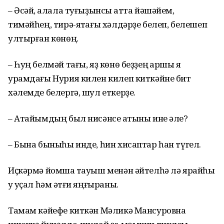
– Әсәй, ҡалала туғыҙынсы ҡатта йәшәйем,
тимәйһең, тирә-яҡтағы хәлдәрҙе белеп, белешеп
ултырған көнөң.
– Һуң белмәй тағы, яҙ көнө беҙҙең ҡаршы яҡ
урамдағы Нурия килен килеп киткәйне бит
хәлемде белергә, шул еткерҙе.
– Атайымдың был нисәнсе ҡатыны ине әле?
– Бына быныһы инде, һин хисаптар һан түгел.
Иҫкәрмә йомшаҡ тауыш менән әйтелһә лә ярайһы
уҡ уҫал һәм ҡәтғи яңғыраны.
Тамам кәйефе киткән Мәликә Мансуровна