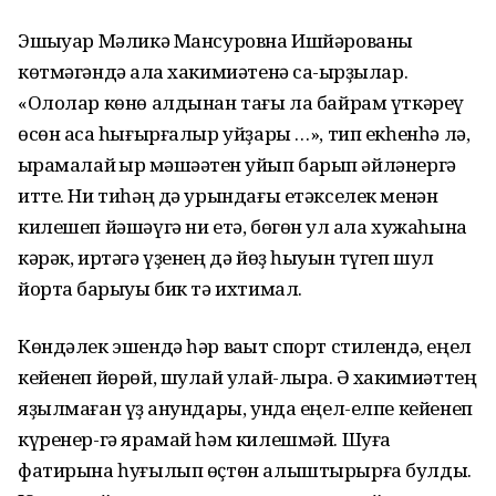
Эшҡыуар Мәликә Мансуровна Ишйәрованы
көтмәгәндә ҡала хакимиәтенә саҡ-ырҙылар.
«Ололар көнө алдынан тағы ла байрам үткәреү
өсөн аҡса һығырғалыр уйҙары …», тип екһенһә лә,
ҡырамалай ҡырҡ мәшәҡәтен ҡуйып барып әйләнергә
итте. Ни тиһәң дә урындағы етәкселек менән
килешеп йәшәүгә ни етә, бөгөн ул ҡала хужаһына
кәрәк, иртәгә үҙенең дә йөҙ һыуын түгеп шул
йортҡа барыуы бик тә ихтимал.
Көндәлек эшендә һәр ваҡыт спорт стилендә, еңел
кейенеп йөрөй, шулай ҡулай-лыраҡ. Ә хакимиәттең
яҙылмаған үҙ ҡанундары, унда еңел-елпе кейенеп
күренер-гә ярамай һәм килешмәй. Шуға
фатирына һуғылып өҫтөн алыштырырға булды.