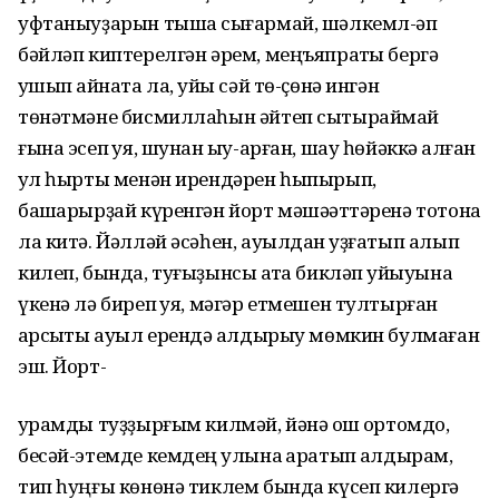
уфтаныуҙарын тышҡа сығармай, шәлкемл-әп
бәйләп киптерелгән әрем, меңъяпраҡты бергә
ҡушып ҡайната ла, ҡуйы сәй тө-ҫөнә ингән
төнәтмәне бисмиллаһын әйтеп сытыраймай
ғына эсеп ҡуя, шунан ҡыу-арған, шау һөйәккә ҡалған
ҡул һырты менән ирендәрен һыпырып,
башҡарырҙай күренгән йорт мәшәҡәттәренә тотона
ла китә. Йәлләй әсәһен, ауылдан ҡуҙғатып алып
килеп, бында, туғыҙынсы ҡатҡа бикләп ҡуйыуына
үкенә лә биреп ҡуя, мәгәр етмешен тултырған
ҡарсыҡты ауыл ерендә ҡалдырыу мөмкин булмаған
эш. Йорт-
ҡурамды туҙҙырғым килмәй, йәнә ҡош ҡортомдо,
бесәй-этемде кемдең ҡулына ҡаратып ҡалдырам,
тип һуңғы көнөнә тиклем бында күсеп килергә