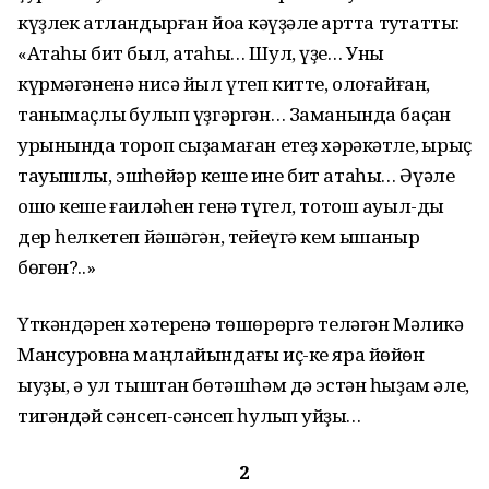
күҙлек атландырған йоҡа кәүҙәле ҡартта туҡтатты:
«Атаһы бит был, атаһы… Шул, үҙе… Уны
күрмәгәненә нисә йыл үтеп китте, олоғайған,
танымаҫлыҡ булып үҙгәргән… Заманында баҫҡан
урынында тороп сыҙамаған етеҙ хәрәкәтле, ҡырыҫ
тауышлы, эшһөйәр кеше ине бит атаһы… Әүәле
ошо кеше ғаиләһен генә түгел, тотош ауыл-ды
дер һелкетеп йәшәгән, тейеүгә кем ышаныр
бөгөн?..»
Үткәндәрен хәтеренә төшөрөргә теләгән Мәликә
Мансуровна маңлайындағы иҫ-ке яра йөйөн
ыуҙы, ә ул тыштан бөтәшһәм дә эстән һыҙам әле,
тигәндәй сәнсеп-сәнсеп һулҡып ҡуйҙы…
2