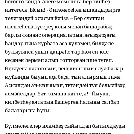
бөгөнгө көндә, әлеге моментта бер тинһеҙ
интегелә. Ысын! - Әңгәмәсеһен ышандырырға
теләгәндәй ҡоласын йәйҙе. – Бер счеттан
икенсеһенә күсереү юлы менән башҡарабыҙ
барлыҡ финанс операцияларын, ҡағыҙҙарҙағы
һандар ғына күрһәтә аҡса күләмен, билдәле
булыуынса уның даирәһе тар һәм си-кле,
кеҫәнән һәрмәп алып тотторған ише түгел.
Өҫтәүенә налоговый, пенсиион-ный службалар
муйынды быуып аҫҡа баҫа, тын алырмын тимә.
Асыҡҡандан ҡан-ыҡҡан яман, тигәндәй туя белмәйҙәр,
асмәйелдәр. Үәт, замана китте, ә! - Йыуан,
килбәтһеҙ аяҡтарын йәшергән һалынҡы салбар
балаҡтарына һуҡты.
Бүлмәләгеләр иләмһеҙ сыйылдап бытылдауҙы