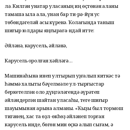
лә. Килгән ҡунаҡтар ҡуласаның иң өҫтөнән ҡаланы
тамаша ҡыла ала, унан бар ти-рә-йүн ус
төбөндәгеләй асыҡ күренә. Ҡолағында таныш
шиғыр юлдары яңғыраға-ндай итте:
Әйләнә, карусель, әйләнә,
Карусель ҡоролған хәйләгә…
Машинаһына инеп ултырып ҡуҙғалып киткәс тә
һәммә халыҡты бәүелмәле ул-тырғыстар
беркетелгән оло дүңгәләгендә әүрәтеп
әйләндергән шайтан ҡуласаһы, теге шиғыр
шауҡымынан арына алманы. «Ҡыҙыҡ был тормош
тигәнең, хас та өҙл-өкһөҙ әйләнеп торған
карусель инде, бөгөн мин өҫкә ҡалҡып сығам, ә