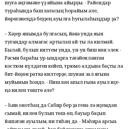
шуға әңгәмәне үҙ яйына ҡайырҙы. - Райондар
тураһында башлағасың һорайым әле,
йөрөгәнеңдә беҙҙең ауылға һуғылаһыңдыр ҙа?
– Хәҙер янымда булғасың, йәнә унда яҡын
туғандар ҡалмағас артыҡлап ҡай-тҡы ла килмәй.
Былай, булып киттем унда, ун-ун биш көн элек -
Рәсми бараһы ур-ындарға тәғәйенләнгән
костюм-күлдәген кейеп, трюмо алдына баҫты ла
бит-йөҙөн рәткә килтерҙе, шунан зал яғына
муйынын һондо. - Нишләп ҡапыл ғына ауыл иҫе-
ңә килеп төштө әле?
– Һин онотһаң да Сабир бер ҙә генә лә иҫемдән
сыҡмай, килен булып төш-өп, бауыр баҫып
йәшәгән ауылым, ни тиһәң дә. - Маһира ҡарсыҡҡа