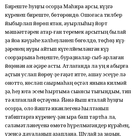
Биреште һуңғы осорҙа Маһира ҡарсыҡ, күҙгә
күренеп биреште, бөтөрөндө. Ошоғаса тилбер
йыбырлап йөрөп ятҡан, ауырлыҡһыҙ йорт
мәшәҡәттәрен атҡар-ған теремек ҡарсыҡтың былай
ҙа йоҡа кәүҙәһе хәлһеҙләнеп бөгөлдө, төҫһөҙ күҙ-
ҙәренең нуры ҡайтып күгелйемләнгән күҙ
соҡорҙарына һеңеште, бураҙналар сыб-арлаған
йөҙөнән ҡан әҫәре ҡасты. Атлағанда ла уң яҡ ҡабырға
аҫтын услап йөрөү-ҙе ғәҙәт итте, ашау эсеүҙе лә
онотто, көсләп саҡырмаһаң өҫтәл янына килмәй
ҙә, һеҙ юҡта эсем һыртыма сыҡҡансы тығындым, тип
тә ялғанлай өҫтәүенә. Йәнә йыш ятаҡлай һуңғы
осорҙа, оло йәштә икәнлегенә һылтанып
табиптарға күренеү-ҙән ҡырҡа баш тартһа ла,
сәләмәтләнеүенә өмөтө һүрелмәгәндер күрәһең,
үҙенсә дауаланып аҙаплана. Шулай ҙа зарын,