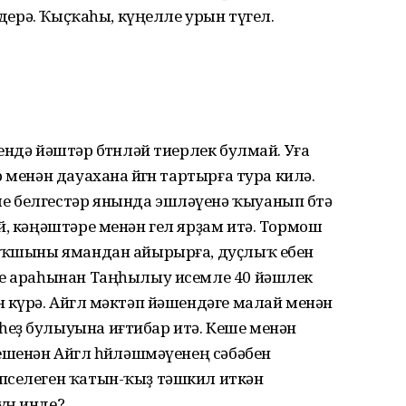
лдерә. Ҡыҫҡаһы, күңелле урын түгел.
ндә йәштәр бөтөнләй тиерлек булмай. Уға
 менән дауахана йөгөн тартырға тура килә.
 белгестәр янында эшләүенә ҡыуанып бөтә
й, кәңәштәре менән гел ярҙам итә. Тормош
 яҡшыны ямандан айырырға, дуҫлыҡ ебен
ре араһынан Таңһылыу исемле 40 йәшлек
 күрә. Айгөл мәктәп йәшендәге малай менән
еҙ булыуына иғтибар итә. Кеше менән
ешенән Айгөл һөйләшмәүенең сәбәбен
пселеген ҡатын-ҡыҙ тәшкил иткән
уң инде?