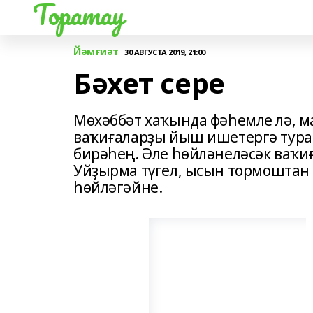
Торатау
Йәмғиәт
30 АВГУСТА 2019, 21:00
Бәхет сере
Мөхәббәт хаҡында фәһемле лә, ма
ваҡиғаларҙы йыш ишетергә тура 
бирәһең. Әле һөйләнеләсәк ваҡи
Уйҙырма түгел, ысын тормоштан
һөйләгәйне.