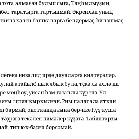
р тота алмаған булып сыға, Таңһылыуҙың
әйбәт таратырға тартынмай. Әкренләп уның
ғаилә хәлен башҡаларға белдермәҫ, һөйләшмәҫ
легенә инвалид ирҙе дауаларға килтерәләр.
лай атайыҡ) ныҡ ябыҡ була, төҫкә лә әллә ни
ҙәре моңһоу, уйсан һәм ғазаплы күренә. Ул
ке аяғы төптән ҡырҡылған. Рим палатала ятҡан
еп бармай, онотҡанда ғына бер-ике һүҙ ҡуша
 тәҙрәгә текәлеп нимәлер күҙәтә. Табиптарҙы
лай, тип юҡ-барға борсомай.