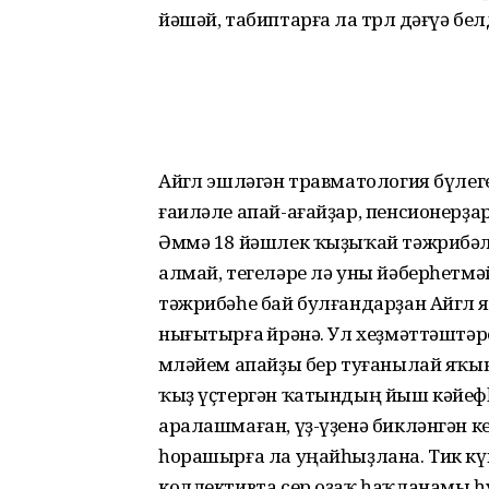
йәшәй, табиптарға ла төрлө дәғүә бе
Айгөл эшләгән травматология бүлеге
ғаиләле апай-ағайҙар, пенсионерҙар
Әммә 18 йәшлек ҡыҙыҡай тәжрибәле
алмай, тегеләре лә уны йәберһетмә
тәжрибәһе бай булғандарҙан Айгөл
нығытырға өйрәнә. Ул хеҙмәттәштә
мөләйем апайҙы бер туғанылай яҡын
ҡыҙ үҫтергән ҡатындың йыш кәйефһ
аралашмаған, үҙ-үҙенә бикләнгән к
һорашырға ла уңайһыҙлана. Тик кү
коллективта сер оҙаҡ һаҡланамы һ