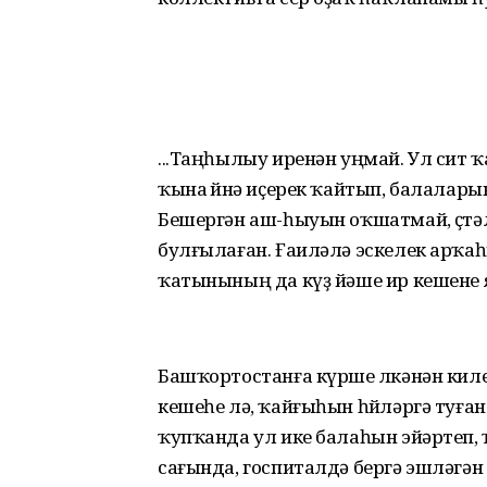
...Таңһылыу иренән уңмай. Ул сит 
ҡына өйөнә иҫерек ҡайтып, балалары
Бешергән аш-һыуын оҡшатмай, өҫтә
булғылаған. Ғаиләлә эскелек арҡаһ
ҡатынының да күҙ йәше ир кешене 
Башҡортостанға күрше өлкәнән киле
кешеһе лә, ҡайғыһын һөйләргә туға
ҡупҡанда ул ике балаһын эйәртеп, 
сағында, госпиталдә бергә эшләгән