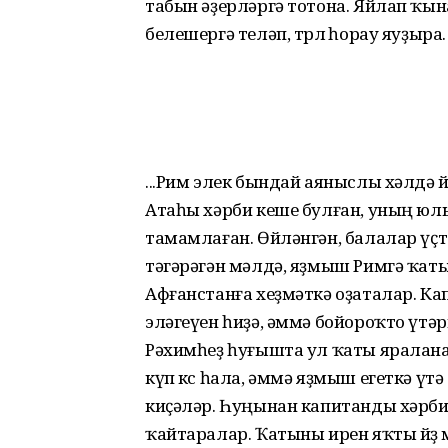
табын әҙерләргә тотона. Яйлап ҡы
белешергә теләп, төрлө һорау яуҙыра.
...Рим элек бындай аяныслы хәлдә 
Атаһы хәрби кеше булған, уның юлы
тамамлаған. Өйләнгән, балалар үҫт
тәгәрәгән мәлдә, яҙмыш Римгә ҡаты
Афғанстанға хеҙмәткә оҙаталар. 
эләгеүен һиҙә, әммә бойороҡто үтәр
Рәхимһеҙ һуғышта ул ҡаты яралана.
күп көс һала, әммә яҙмыш егеткә үт
киҫәләр. Һуңынан капитанды хәрби
ҡайтаралар. Ҡатыны ирен яҡты йөҙ