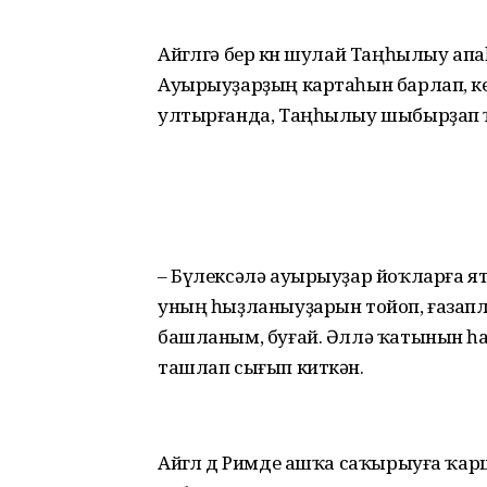
Айгөлгә бер көн шулай Таңһылыу апа
Ауырыуҙарҙың картаһын барлап, ке
ултырғанда, Таңһылыу шыбырҙап ҡы
– Бүлексәлә ауырыуҙар йоҡларға я
уның һыҙланыуҙарын тойоп, ғазаплы
башланым, буғай. Әллә ҡатынын һа
ташлап сығып киткән.
Айгөл дө Римде ашҡа саҡырыуға ҡар