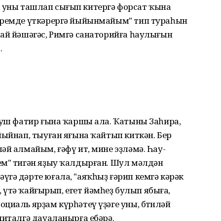
 Тик уны ташлап сығып китергә форсат ҡына
меремде үткәрергә йыйынмайым" тип тураһын
лай йәшәгәс, Римгә санаторийға һаулығын
.
буш фатир ғына ҡаршы ала. Ҡатыны Заһира,
йыйнап, тыуған яғына ҡайтып киткән. Бер
әй алмайым, ғәфү ит, мине эҙләмә. Һау-
ем" тигән яҙыу ҡалдырған. Шул мәлдән
гә дәрте юғала, "аяҡһыҙ ғәрип кемгә кәрәк
с, үтә ҡайғырып, егет йәмһеҙ булып ябыға,
иаль ярҙам күрһәтеү үҙәге уны, бөтөнләй
питалгә дауаланырға ебәрә.