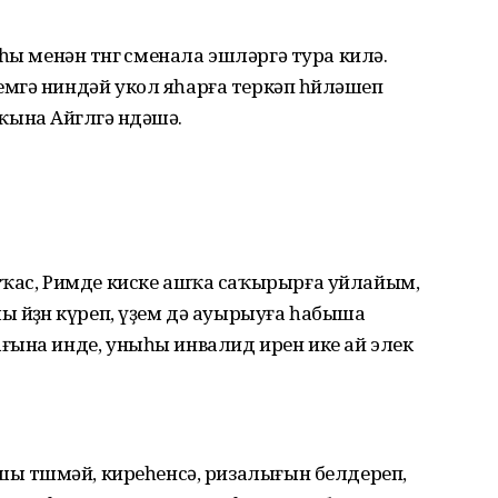
һы менән төнгө сменала эшләргә тура килә.
мгә ниндәй укол яһарға теркәп һөйләшеп
на Айгөлгә өндәшә.
тҡас, Римде киске ашҡа саҡырырға уйлайым,
 йөҙөн күреп, үҙем дә ауырыуға һабыша
ғына инде, уныһы инвалид ирен ике ай элек
шы төшмәй, киреһенсә, ризалығын белдереп,