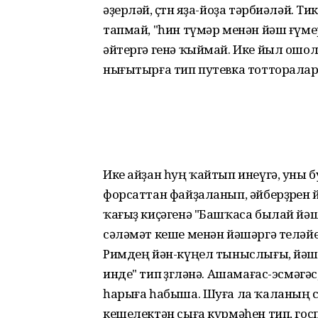
әҙерләй, өҫтөн яҙа-йоҙа тәрбиәләй.
тапмай, "һин түмәр менән йәш ғү
әйтергә генә ҡыймай. Ике йыл ошо
нығытырға тип путевка тотторалар
Ике айҙан һуң ҡайтып инеүгә, уны 
форсаттан файҙаланып, әйберҙөрен 
ҡағыҙ киҫәгенә "Башҡаса былай йәш
сәләмәт кеше менән йәшәргә теләй
Римдең йән-күңел тыныслығы, йәшәү
инде" тип өҙгөләнә. Ашамағас-эсмәгә
һарыға һабыша. Шуға ла ҡаланың соц
кешелектән сыға күрмәһен тип, гос