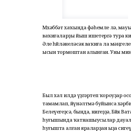
Мөхәббәт хаҡында фәһемле лә, мауы
ваҡиғаларҙы йыш ишетергә тура кил
Әле һөйләнеләсәк ваҡиға ла мәңгеле
ысын тормоштан алынған. Уны миңә
Был хәл илдә үҙгәртеп ҡороуҙар ос
тамамлап, йүнәлтмә буйынса хәрби
Белеүегеҙсә, бында, нигеҙҙә, Бөйөк 
һуғышында ҡатнашыусылар дауалан
һуғышта алған яраларҙан ыҙа сигеү