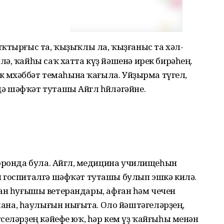
ҡтырғыс та, ҡыҙыҡлы ла, ҡыҙғаныс та хәл-
ә, ҡайһы саҡ хатта күҙ йәшенә ирек бирәһең.
к мөхәббәт темаһына ҡағыла. Уйҙырма түгел,
 шәфҡәт туташы Айгөл һөйләгәйне.
оронда була. Айгөл, медицина училищеһын
 госпиталгә шәфҡәт туташы булып эшкә килә.
Ватан һуғышы ветерандары, афған һәм чечен
а, һаулығын нығыта. Оло йәштәгеләрҙең,
селәрҙең кәйефе юҡ, һәр кем үҙ ҡайғыһы менән