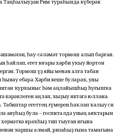
на Таңһылыуҙан Рим тураһында күберәк
йәшәмәгән, һау-сәләмәт тормош алып барған.
н һайлап, егет юғары хәрби уҡыу йортон
ергән. Тормош үҙ яйы менән алға табан
 һынау ебәрә. Хәрби кеше булараҡ, уны
Капитан ҡурҡыныс һәм аңлайышһыҙ һуғышҡа
гә кәрәклеген аңлап, ҡыҙыу нөктәгә юллана.
 Табиптар егеттең ғүмерен һаҡлап ҡалыу өсөн
ә лә аяуһыҙ була – госпиталдә уның аяҡтарын
 хеҙмәткә яраҡһыҙ тип тыуған яғына
 менән ҡаршы алмай, ризаһыҙ ғына тамағына