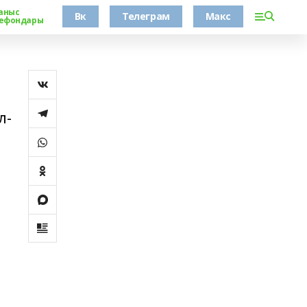
аныс
Вк
Телеграм
Макс
ефондары
л-