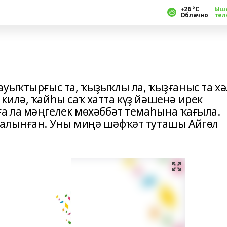
+26 °С
Ыш
Облачно
тел
уыҡтырғыс та, ҡыҙыҡлы ла, ҡыҙғаныс та хә
килә, ҡайһы саҡ хатта күҙ йәшенә ирек
ға ла мәңгелек мөхәббәт темаһына ҡағыла.
 алынған. Уны миңә шәфҡәт туташы Айгөл