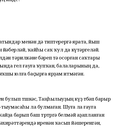
ҡатындар менән дә типтерергә ярата, йыш
н йәберләй, ҡайһы саҡ ҡул да күтәргеләй.
лдән тәрилкәне бәреп тә осорған саҡтары
ында гел ғауға ҡупҡан, балаларының да,
яҡшы юлға баҫырға ярҙам итмәгән.
н булып төшкәс, Таңһылыуҙың күҙ төбәп барыр
н-тыумасаһы ла булмаған. Шуға ла ғауға
ҡайҙа барып баш төртөргә белмәй аҙапланған
 әхирәттәрендә иренән ҡасып йәшеренгән,