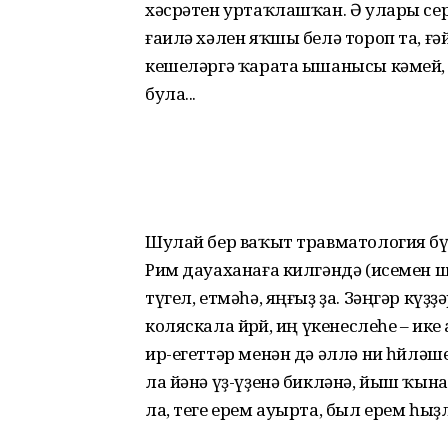
хәсрәтен уртаҡлашҡан. Ә улары се
ғаилә хәлен яҡшы белә тороп та, ғ
кешеләргә ҡарата ышанысы кәмей, 
була...
Шулай бер ваҡыт травматология бү
Рим дауаханаға килгәндә (исемен шу
түгел, етмәһә, яңғыҙ ҙа. Зәңгәр күҙ
коляскала йөрөй, иң үкенеслеһе – и
ир-егеттәр менән дә әллә ни һөйләш
ла йәнә үҙ-үҙенә бикләнә, йыш ҡына
ла, теге ерем ауырта, был ерем һыҙ