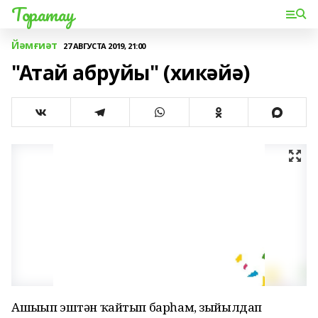
Торатау
Йәмғиәт
27 АВГУСТА 2019, 21:00
"Атай абруйы" (хикәйә)
Ашығып эштән ҡайтып барһам, зыйылдап