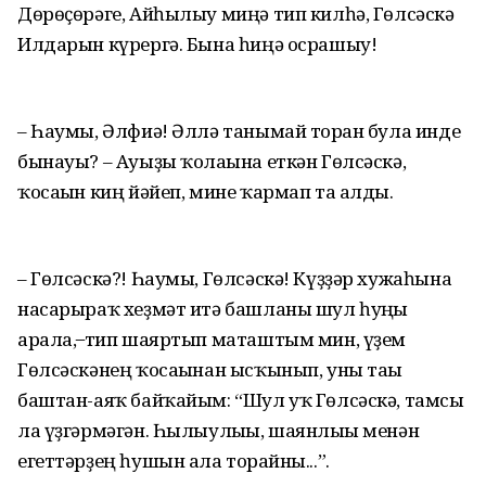
Дөрөҫөрәге, Айһылыу миңә тип килһә, Гөлсәскә
Илдарын күрергә. Бына һиңә осрашыу!
– Һаумы, Әлфиә! Әллә танымай торған була инде
бынауы? – Ауыҙы ҡолағына еткән Гөлсәскә,
ҡосағын киң йәйеп, мине ҡармап та алды.
– Гөлсәскә?! Һаумы, Гөлсәскә! Күҙҙәр хужаһына
насарыраҡ хеҙмәт итә башланы шул һуңғы
арала, ̶ тип шаяртып маташтым мин, үҙем
Гөлсәскәнең ҡосағынан ысҡынып, уны тағы
баштан-аяҡ байҡайым: “Шул уҡ Гөлсәскә, тамсы
ла үҙгәрмәгән. Һылыулығы, шаянлығы менән
егеттәрҙең һушын ала торғайны...”.