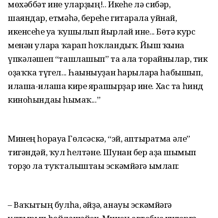
мөхәббәт ине уларҙың!.. Икеһе лә сибәр,
шаяндар, етмәһә, береһе гитарала уйнай,
икенсеһе уға ҡушылып йырлай ине... Бөтә курс
менән уларға ҡарап һоҡландыҡ. Йыш ҡына
үпкәләшеп “ташлашып” та ала торғайнылар, тик
оҙаҡҡа түгел... Һағыныуҙан һарыларға һабышып,
илаша-илаша кире ярашырҙар ине. Хас та һинд
киноһындағы һымаҡ...”
Минең һорауға Гөлсәскә, “эй, аптыратма әле”
тигәндәй, ҡул һелтәне. Шунан бер аҙға шымып
торҙо ла туҡталыштағы эскәмйәгә ымлап:
– Ваҡытың булһа, әйҙә, анауы эскәмйәгә