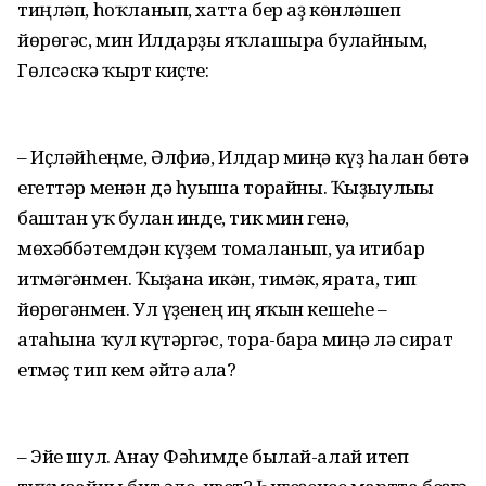
тиңләп, һоҡланып, хатта бер аҙ көнләшеп
йөрөгәс, мин Илдарҙы яҡлашырға булғайным,
Гөлсәскә ҡырт киҫте:
– Иҫләйһеңме, Әлфиә, Илдар миңә күҙ һалған бөтә
егеттәр менән дә һуғыша торғайны. Ҡыҙыулығы
баштан уҡ булған инде, тик мин генә,
мөхәббәтемдән күҙем томаланып, уға иғтибар
итмәгәнмен. Ҡыҙғана икән, тимәк, ярата, тип
йөрөгәнмен. Ул үҙенең иң яҡын кешеһе –
атаһына ҡул күтәргәс, тора-бара миңә лә сират
етмәҫ тип кем әйтә ала?
– Эйе шул. Анау Фәһимде былай-алай итеп