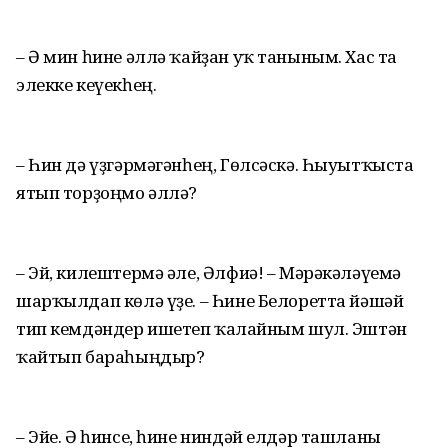
– Ә мин һине әллә ҡайҙан уҡ таныным. Хас та
элекке кеүекһең.
– Һин дә үҙгәрмәгәнһең, Гөлсәскә. Һыуытҡыста
ятып торҙоңмо әллә?
– Эй, килештермә әле, Әлфиә! – Мәрәкәләүемә
шарҡылдап көлә үҙе. – Һине Белоретта йәшәй
тип кемдәндер ишетеп ҡалғайным шул. Эштән
ҡайтып бараһыңдыр?
– Эйе. Ә һинсе, һине ниндәй елдәр ташланы