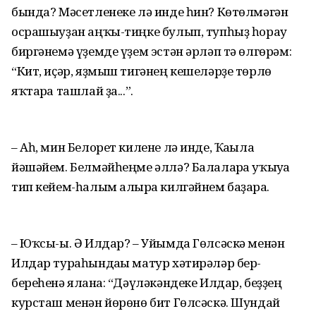
бында? Мәсетленеке лә инде һин? Көтөлмәгән
осрашыуҙан аңҡы-тиңке булып, тупһыҙ һорау
биргәнемә үҙемде үҙем эстән әрләп тә өлгөрәм:
“Кит, иҫәр, яҙмыш тигәнең кешеләрҙе төрлө
яҡтарға ташлай ҙа...”.
– Аһ, мин Белорет килене лә инде, Ҡағыла
йәшәйем. Белмәйһеңме әллә? Балаларға уҡыуға
тип кейем-һалым алырға килгәйнем баҙарға.
– Юҡсы-ы. Ә Илдар? – Уйымда Гөлсәскә менән
Илдар тураһындағы матур хәтирәләр бер-
береһенә ялғана: “Дәүләкәндеке Илдар, беҙҙең
курсташ менән йөрөнө бит Гөлсәскә. Шундай