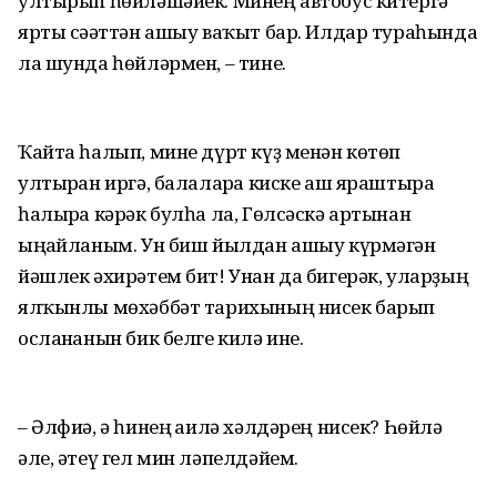
ултырып һөйләшәйек. Минең автобус китергә
ярты сәғәттән ашыу ваҡыт бар. Илдар тураһында
ла шунда һөйләрмен, – тине.
Ҡайта һалып, мине дүрт күҙ менән көтөп
ултырған иргә, балаларға киске аш яраштыра
һалырға кәрәк булһа ла, Гөлсәскә артынан
ыңғайланым. Ун биш йылдан ашыу күрмәгән
йәшлек әхирәтем бит! Унан да бигерәк, уларҙың
ялҡынлы мөхәббәт тарихының нисек барып
осланғанын бик белге килә ине.
– Әлфиә, ә һинең ғаилә хәлдәрең нисек? Һөйлә
әле, әтеү гел мин ләпелдәйем.