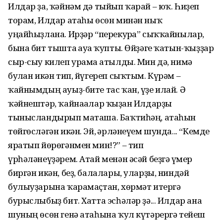
Илдар ҙа, ҡәйнәм дә тыйып ҡарай – юҡ. Һиҙеп
торам, Илдар атаһы өсөн минән ныҡ
уңайһыҙлана. Ирҙәр “перекурға” сыҡҡайнылар,
бына бит тышта ғауға ҡупты. Өйҙәге ҡатын-ҡыҙҙар
сыр-сыу килеп урамға атылды. Мин дә, нимә
булған икән тип, йүгереп сыҡтым. Күрәм –
ҡайнымдың ауыҙ-бите тас ҡан, үҙе илай. Ә
ҡәйнештәр, ҡайнағалар ҡыҙған Илдарҙы
тынысландырып маташа. Баҡтиһәң, атаһын
төйгөсләгән икән. Эй, ғәрләнеүем шунда... “Кемде
яратып йөрөгәнмен мин!?” – тип
үрһәләнеүҙәрем. Атай менән әсәй беҙгә ғүмер
биргән икән, беҙ, балалары, уларҙы, ниндәй
булыуҙарына ҡарамаҫтан, хөрмәт итергә
бурыслыбыҙ бит. Хатта эсһәләр ҙә... Илдар ана
шуның өсөн генә атаһына ҡул күтәрергә тейеш