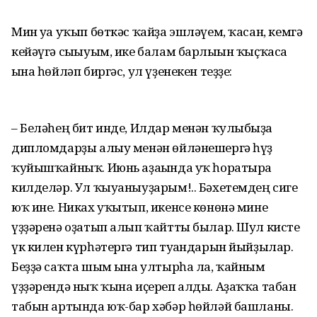
Мин уға уҡып бөткәс ҡайҙа эшләүем, ҡасан, кемгә
кейәүгә сығыуым, ике балам барлығын ҡыҫҡаса
ғына һөйләп биргәс, ул үҙенекен теҙҙе:
– Беләһең бит инде, Илдар менән ҡулыбыҙға
дипломдарҙы алыу менән өйләнешергә һүҙ
ҡуйышҡайныҡ. Июнь аҙағында уҡ һоратырға
килделәр. Ул ҡыуаныуҙарым!.. Бәхетемдең сиге
юҡ ине. Никах уҡытып, икенсе көнөнә мине
үҙҙәренә оҙатып алып ҡайтты былар. Шул кисте
үк килен күрһәтергә тип туғандарын йыйҙылар.
Беҙҙә саҡта шым ғына ултырһа ла, ҡайным
үҙҙәрендә ныҡ ҡына иҫереп алды. Аҙаҡҡа табан
табын артында юҡ-бар хәбәр һөйләй башланы.