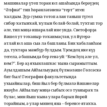
машиналар үтеп торған юл ашаһында берәүҙең
“Әлфиә!” тип һөрәнләгәненә “терт” итеп
ҡалдым. Ҙур сумка тотоп алған таныш түгел
сибәр ҡатынҡай, ҡулын болғай-болғай, туҡтап тор
әле, тип миңә ишаралай ине унда. Светофорҙа
йәшел ут тоҡаныр-тоҡанмаҫтан, ул йүгерә-
атлай юл аша сыға ла башланы. Бик ҡабаланһам
да, туҡтарға мәжбүр булдым. Үҙемдең ике күҙ
тегелә, ә башымда бер генә уй: “Кем һуң әле ул,
кем?”. Бер аҙ яҡынлашҡас ҡына сырамыттым.
Ауылдашым Айһылыуҙың бүлмәләше Гөлсәскә
бит был! География факультетында
уҡығайнылар, биш йыл бер бүлмәлә йәшәнеләр
икәүһе. Айһылыу миңә сыбыҡ осо туғаныраҡ та
булғас, мин йыш ҡына уларға барып йөрөй
торғайным, ә улар минең янға – беренсе ятаҡҡа.