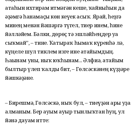
атаһын ихтирам итмәгән кеше, ҡайныһын да
әҙәмгә һанамаҫы көн кеүек асыҡ. Ярай, һеҙгә
минең менән йәшәргә түгел, тиер инем, һине
йәлләйем. Бәлки, дөрөҫ тә эшләйһеңдер уға
сыҡмай”, – тине. Ҡатыраҡ һымаҡ күренһә лә,
күңеле шул тиклем изге ине атайымдың.
Һағынам уны, ныҡ юҡһынам... Әлфиә, атайым
былтыр үлеп ҡалды бит, – Гөлсәскәнең күҙҙәре
йәшкәҙәне.
– Бирешмә, Гөлсәскә, ныҡ бул, – тиеүҙән ары уҙа
алманым. Бер ғауым ауыр тынлыҡтан һуң, ул
йәнә дауам итте: