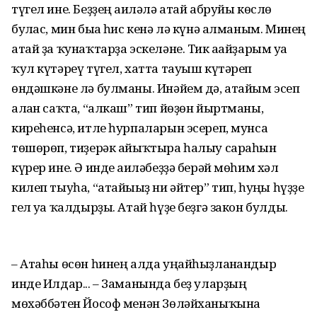
түгел ине. Беҙҙең ғаиләлә атай абруйы көслө
булғас, мин быға һис кенә лә күнә алманым. Минең
атай ҙа ҡунаҡтарҙа эскеләне. Тик ағайҙарым уға
ҡул күтәреү түгел, хатта тауыш күтәреп
өндәшкәне лә булманы. Инәйем дә, атайым эсеп
алған саҡта, “алкаш” тип йөҙөн йыртманы,
киреһенсә, итле һурпаларын эсереп, мунса
төшөрөп, тиҙерәк айыҡтыра һалыу сараһын
күрер ине. Ә инде ғаиләбеҙҙә берәй мөһим хәл
килеп тыуһа, “атайығыҙ ни әйтер” тип, һуңғы һүҙҙе
гел уға ҡалдырҙы. Атай һүҙе беҙгә закон булды.
– Атаһы өсөн һинең алда уңайһыҙланғандыр
инде Илдар... – Заманында беҙ уларҙың
мөхәббәтен Йософ менән Зөләйханыҡына