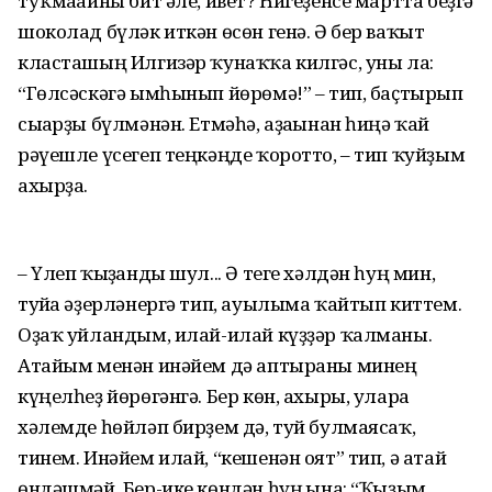
туҡмағайны бит әле, ивет? Һигеҙенсе мартта беҙгә
шоколад бүләк иткән өсөн генә. Ә бер ваҡыт
класташың Илгизәр ҡунаҡҡа килгәс, уны ла:
“Гөлсәскәгә ымһынып йөрөмә!” – тип, баҫтырып
сығарҙы бүлмәнән. Етмәһә, аҙағынан һиңә ҡай
рәүешле үсегеп теңкәңде ҡоротто, – тип ҡуйҙым
ахырҙа.
– Үлеп ҡыҙғанды шул... Ә теге хәлдән һуң мин,
туйға әҙерләнергә тип, ауылыма ҡайтып киттем.
Оҙаҡ уйландым, илай-илай күҙҙәр ҡалманы.
Атайым менән инәйем дә аптыраны минең
күңелһеҙ йөрөгәнгә. Бер көн, ахыры, уларға
хәлемде һөйләп бирҙем дә, туй булмаясаҡ,
тинем. Инәйем илай, “кешенән оят” тип, ә атай
өндәшмәй. Бер-ике көндән һуң ғына: “Ҡыҙым,