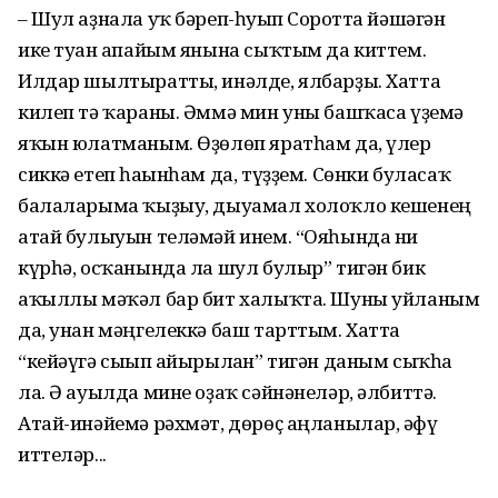
– Шул аҙнала уҡ бәреп-һуғып Сорғотта йәшәгән
ике туған апайым янына сыҡтым да киттем.
Илдар шылтыратты, инәлде, ялбарҙы. Хатта
килеп тә ҡараны. Әммә мин уны башҡаса үҙемә
яҡын юлатманым. Өҙөлөп яратһам да, үлер
сиккә етеп һағынһам да, түҙҙем. Сөнки буласаҡ
балаларыма ҡыҙыу, дыуамал холоҡло кешенең
атай булыуын теләмәй инем. “Ояһында ни
күрһә, осҡанында ла шул булыр” тигән бик
аҡыллы мәҡәл бар бит халыҡта. Шуны уйланым
да, унан мәңгелеккә баш тарттым. Хатта
“кейәүгә сығып айырылған” тигән даным сыҡһа
ла. Ә ауылда мине оҙаҡ сәйнәнеләр, әлбиттә.
Атай-инәйемә рәхмәт, дөрөҫ аңланылар, ғәфү
иттеләр...