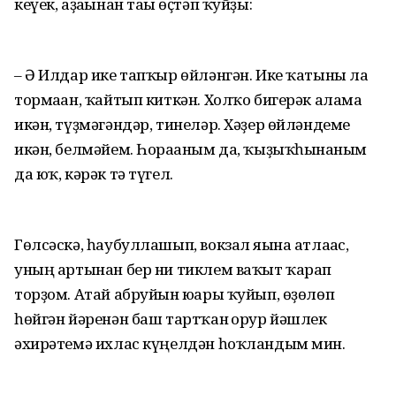
кеүек, аҙағынан тағы өҫтәп ҡуйҙы:
– Ә Илдар ике тапҡыр өйләнгән. Ике ҡатыны ла
тормаған, ҡайтып киткән. Холҡо бигерәк алама
икән, түҙмәгәндәр, тинеләр. Хәҙер өйләндеме
икән, белмәйем. Һорағаным да, ҡыҙыҡһынғаным
да юҡ, кәрәк тә түгел.
Гөлсәскә, һаубуллашып, вокзал яғына атлағас,
уның артынан бер ни тиклем ваҡыт ҡарап
торҙом. Атай абруйын юғары ҡуйып, өҙөлөп
һөйгән йәренән баш тартҡан ғорур йәшлек
әхирәтемә ихлас күңелдән һоҡландым мин.