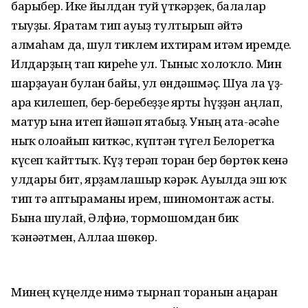
барыбер. Ике йылдан туй үткәрҙек, балалар
тыуҙы. Яратам тип ауыҙ тултырып әйтә
алмаһам да, шул тиклем ихтирам итәм иремде.
Илдарҙың тап киреһе ул. Тыныс холоҡло. Мин
шарҙауан булған байы, ул өндәшмәҫ. Шуға ла үҙ-
ара килешеп, бер-беребеҙҙе ярты һүҙҙән аңлап,
матур ғына итеп йәшәп ятабыҙ. Уның ата-әсәһе
ныҡ олоғайып киткәс, күптән түгел Белоретҡа
күсеп ҡайттыҡ. Күҙ терәп торған бер бөртөк кенә
улдары бит, ярҙамлашыр кәрәк. Ауылда эш юҡ
тип тә аптыраманы ирем, шиномонтаж асты.
Бына шулай, Әлфиә, тормошомдан бик
ҡәнәғәтмен, Аллаға шөкөр.
Минең күңелде нимә тырнап торғанын аңғарған