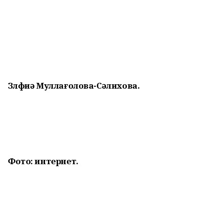
Зөлфиә Муллағолова-Сәлихова.
Фото: интернет.