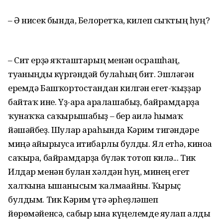
– Ә нисек бында, Белоретҡа, килеп сыҡтың һуң?
– Сит ерҙә яҡташтарың менән осрашһаң,
туғаныңды күргәндәй булаһың бит. Эшләгән
еремдә Башҡортостандан килгән егет-ҡыҙҙар
байтаҡ ине. Үҙ-ара аралашабыҙ, байрамдарҙа
ҡунаҡҡа саҡырышабыҙ – бер ғаилә һымаҡ
йәшәйбеҙ. Шулар араһында Кәрим тигәндәре
миңә айырыуса иғтибарлы булды. Ял етһә, киноға
саҡыра, байрамдарҙа бүләк тотоп килә... Тик
Илдар менән булған хәлдән һуң, минең егет
халҡына ышанысым ҡалмағайны. Ҡырыҫ
булдым. Тик Кәрим үтә әрһеҙләшеп
йөрөмәйенсә, сабыр ғына күңелемде яулап алды