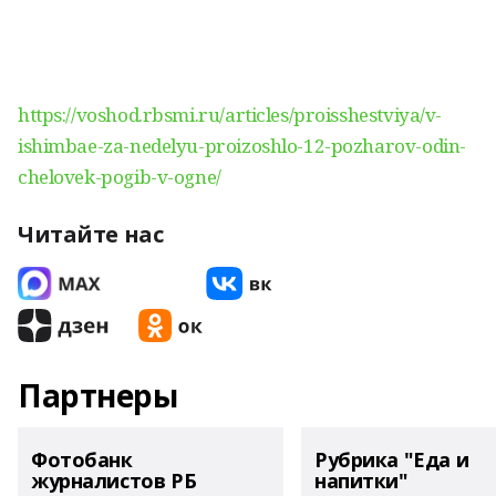
https://voshod.rbsmi.ru/articles/proisshestviya/v-
ishimbae-za-nedelyu-proizoshlo-12-pozharov-odin-
chelovek-pogib-v-ogne/
Читайте нас
Партнеры
Фотобанк
Рубрика "Еда и
журналистов РБ
напитки"