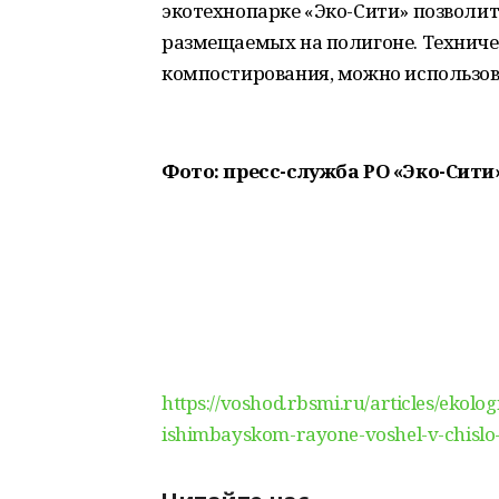
экотехнопарке «Эко-Сити» позволи
размещаемых на полигоне. Техниче
компостирования, можно использова
Фото: пресс-служба РО «Эко-Сити
https://voshod.rbsmi.ru/articles/eko
ishimbayskom-rayone-voshel-v-chislo-