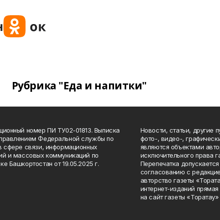
Рубрика "Еда и напитки"
ционный номер ПИ ТУ02-01813. Выписка
Новости, статьи, другие 
Управлением Федеральной службы по
фото-, видео-, графичес
в сфере связи, информационных
являются объектами авто
ий и массовых коммуникаций по
исключительного права г
ке Башкортостан от 19.05.2025 г.
Перепечатка допускается 
согласованию с редакцие
авторство газеты «Тората
интернет-изданий прямая
на сайт газеты «Торатау»