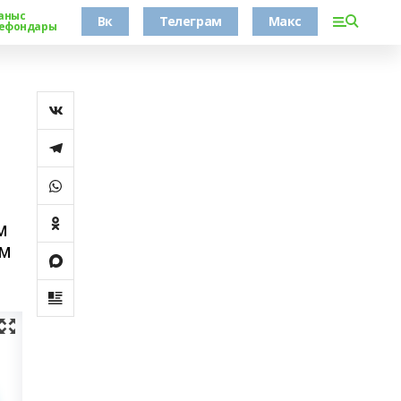
аныс
Вк
Телеграм
Макс
ефондары
м
ям