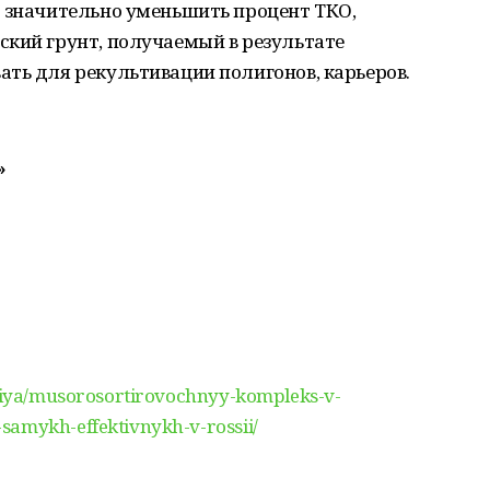
т значительно уменьшить процент ТКО,
ский грунт, получаемый в результате
ть для рекультивации полигонов, карьеров.
»
logiya/musorosortirovochnyy-kompleks-v-
samykh-effektivnykh-v-rossii/