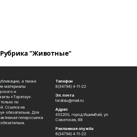
Рубрика "Животные"
публикации, а также
Телефон
кие материалы
8(34794) 4-11-22
рского и
Эл. почта
азеты «Торатау».
toratau@mail.ru
только по
й. Ссылка на
Адрес
у» обязательна. Для
453200, город Ишимбай, ул.
 активная гиперссылка
Советская, 88
 обязательна.
Рекламная служба
8(34794) 4-11-22