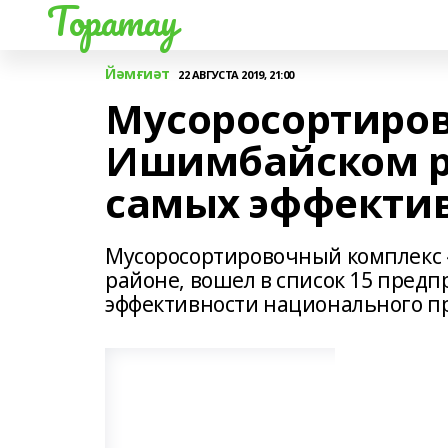
Торатау
Йәмғиәт
22 АВГУСТА 2019, 21:00
Мусоросортиров
Ишимбайском р
самых эффектив
Мусоросортировочный комплекс 
районе, вошел в список 15 пред
эффективности национального пр