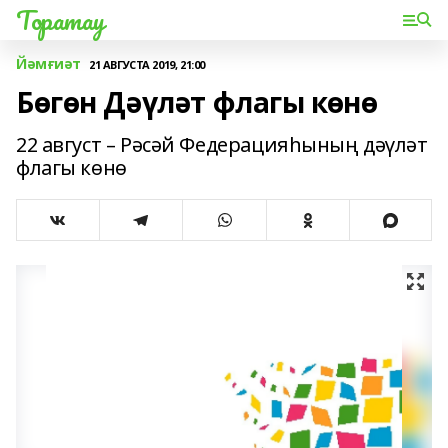
Торатау
Йәмғиәт
21 АВГУСТА 2019, 21:00
Бөгөн Дәүләт флагы көнө
22 август – Рәсәй Федерацияһының дәүләт
флагы көнө