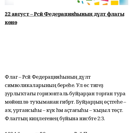
22 август – Рәсәй Федерацияһының дәүләт флагы
көнө
Флаг – Рәсәй Федерацияһының дәүләт
символикаларының береһе. Ул өс тигеҙ
ҙурлыҡтағы горизонталь буйҙарҙан торған тура
мөйөшлө туҡыманан ғибәрәт. Буйҙарҙың өҫтәгеһе –
аҡ, уртансыһы – күк һәм аҫтағыһы – ҡыҙыл төҫтә.
Флагтың киңлегенең буйына нисбәте 2:3.