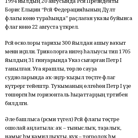
1994 йылдың 20 авгусында Рәсәй Президенты
Борис Ельцин “Рәсәй Федерацияһының Дәүләт
флагы көнө тураһында” раҫлаған указы буйынса
флаг көнө 22 августа үткәрелә.
Рәсәй өсколоры тарихы 300 йылдан ашыу ваҡыт
менән иҫәпләнә. Триколорға нигеҙ һалыусы тип 1705
йылдың 31 ғинуарында Указ сығарған Петр I
танылған. Уға ярашлы, төрлө сауҙа
судноларында аҡ-зәңгәр-ҡыҙыл төҫтәге флаг
күтәрергә тейештәр. Туҡыманың өлгөһөн Петр I үҙе
төшөргән һәм горизонталь һыҙаттарҙың тәртибен
билдәләгән.
Әле башлыса (рәсми түгел) Рәсәй флагы төҫтәре
ошолай аңлатыла: аҡ – тыныслыҡ, таҙалыҡ,
намыҫ һәм камиллыҡты, күк – тоғролоҡ һәм