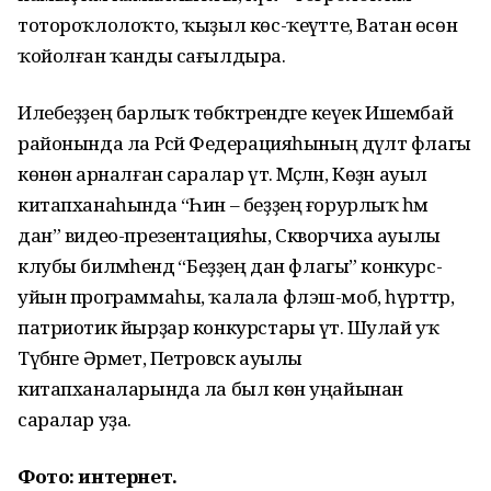
тотороҡлолоҡто, ҡыҙыл көс-ҡеүәтте, Ватан өсөн
ҡойолған ҡанды сағылдыра.
Илебеҙҙең барлыҡ төбәктәрендәге кеүек Ишембай
районында ла Рәсәй Федерацияһының дәүләт флагы
көнөнә арналған саралар үтә. Мәҫәлән, Көҙән ауыл
китапханаһында “Һин – беҙҙең ғорурлыҡ һәм
дан” видео-презентацияһы, Скворчиха ауылы
клубы биләмәһендә “Беҙҙең дан флагы” конкурс-
уйын программаһы, ҡалала флэш-моб, һүрәттәр,
патриотик йырҙар конкурстары үтә. Шулай уҡ
Түбәнге Әрмет, Петровск ауылы
китапханаларында ла был көн уңайынан
саралар уҙа.
Фото: интернет.