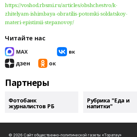
https://voshod.rbsmi.ru/articles/obshchestvo/k-
zhitelyam-ishimbaya-obratilis-potomki-soldatskoy-
materi-epistimii-stepanovoy/
Читайте нас
Партнеры
Фотобанк
Рубрика "Еда и
журналистов РБ
напитки"
© 2026 Сайт общественно-политической газеты «Торатау»