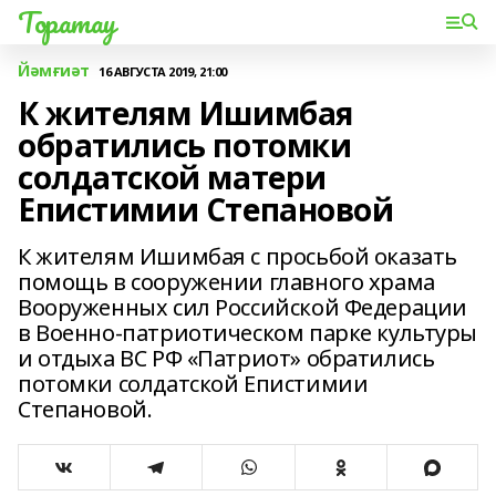
Торатау
Йәмғиәт
16 АВГУСТА 2019, 21:00
К жителям Ишимбая
обратились потомки
солдатской матери
Епистимии Степановой
К жителям Ишимбая с просьбой оказать
помощь в сооружении главного храма
Вооруженных сил Российской Федерации
в Военно-патриотическом парке культуры
и отдыха ВС РФ «Патриот» обратились
потомки солдатской Епистимии
Степановой.