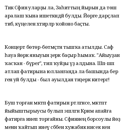
Тик Сәфинә уларҙы ла, Заһиттың йырын да төш
аралаш ҡына ишеткәндәй булды. Йөрәге дарҫлап
тибә, күңелен хәтирәләр ҡойоно баҫты.
Концерт бөтөр-бөтмәҫтән тышҡа атылды. Саф
һауа йөрәк яныуын әҙерәк баҫыр һымаҡ. "Айыуҙан
ҡасҡан - бүрегә", тип ҡуйҙы үҙ алдына. Шәп-шәп
атлап фатирына юлланғанда ла башында бер
генә уй булды - был ауылдан тиҙерәк китергә!
Буш торған мәктәп фатирын рәтләгәнсе, мәктәптә
йыйыштырыусы булып эшләгән Кәримә апайға
фатирға инеп торғайны. Сәфинәнең борсоулы йөҙ
менән ҡайтып инеү сәбәбен хужабикә нисек кенә