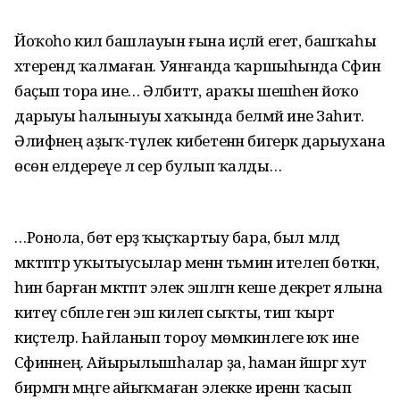
Йоҡоһо килә башлауын ғына иҫләй егет, башҡаһы
хәтерендә ҡалмаған. Уянғанда ҡаршыһында Сәфинә
баҫып тора ине… Әлбиттә, араҡы шешәһенә йоҡо
дарыуы һалыныуы хаҡында белмәй ине Заһит.
Әлифәнең аҙыҡ-түлек кибетенән бигерәк дарыухана
өсөн елдереүе лә сер булып ҡалды…
…Ронола, бөтә ерҙә ҡыҫҡартыу бара, был мәлдә
мәктәптәр уҡытыусылар менән тәьмин ителеп бөткән,
һин барған мәктәптә элек эшләгән кеше декрет ялына
китеү сәбәпле генә эш килеп сыҡты, тип ҡырт
киҫтеләр. Һайланып тороу мөмкинлеге юҡ ине
Сәфинәнең. Айырылышһалар ҙа, һаман йәшәргә хут
бирмәгән мәңге айыҡмаған элекке иренән ҡасып