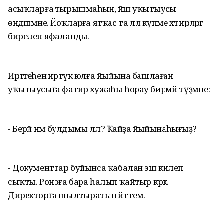
асыҡларға тырышмаһын, йәш уҡытыусы
өндәшмәне. Йоҡларға ятҡас та әллә күпме хәтирәләргә
бирелеп яфаланды.
Иртәгеһенә иртүк юлға йыйына башлаған
уҡытыусыға фатир хужаһы һорау бирмәй түҙмәне:
- Берәй нәмә булдымы әллә? Ҡайҙа йыйынаһығыҙ?
- Документтар буйынса ҡабалан эш килеп
сыҡты. Роноға бара һалып ҡайтыр кәрәк.
Директорға шылтыратып әйттем.