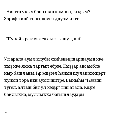
- Ништәп уҡыу башынан кимәнең, ҡыҙым? -
Зарифа инәй төпсөнөүен дауам итте.
- Шулайыраҡ килеп сыҡты шул, инәй.
Ул арала ауыл клубы сәхнәһенең шаршауын ике
ҡыҙ ике яҡҡа тартып ебәрҙе. Ҡыҙҙар ансамбле
йыр башланы. Һәр миҙгел һайын шулай концерт
ҡуйып тора икән ауыл йәштәре. Быныһы "Һағыш
түгел, алтын бит ул көҙҙәр" тип атала. Көҙгө
байлыҡҡа, муллыҡҡа бағышлауҙары.