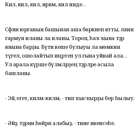
Кил, кил, кил, иркәм, кил инде…
Сәфинә юрғанын башынан аша бөркәнеп ятты, ләкин
гармун иланы ла иланы. Тороп, һаҡ ҡына тәҙрә
янына барҙы. Бүтән кеше булыуы ла мөмкин
түгел, ошолайтып иңрәтеп ул ғына уйнай ала…
Ул арала күрше бүлмәләрҙең тәҙрәләре асыла
башланы.
- Эй, егет, киләм-киләм, - тип ҡысҡырҙы бер һылыу.
- Әйҙә, тәҙрәнән һөйрәп алабыҙ, - тине икенсеһе.