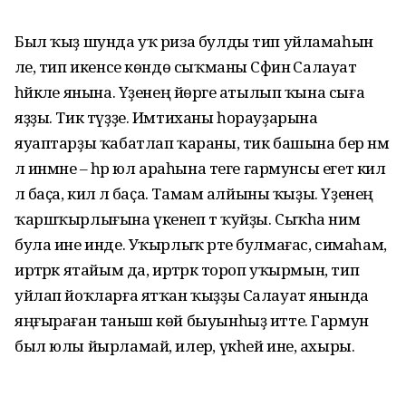
Был ҡыҙ шунда уҡ риза булды тип уйламаһын
әле, тип икенсе көндө сыҡманы Сәфинә Салауат
һәйкәле янына. Үҙенең йөрәге атылып ҡына сыға
яҙҙы. Тик түҙҙе. Имтиханы һорауҙарына
яуаптарҙы ҡабатлап ҡараны, тик башына бер нәмә
лә инмәне – һәр юл араһына теге гармунсы егет килә
лә баҫа, килә лә баҫа. Тамам алйыны ҡыҙы. Үҙенең
ҡаршҡырлығына үкенеп тә ҡуйҙы. Сыҡһа нимә
була ине инде. Уҡырлыҡ рәте булмағас, симаһам,
иртәрәк ятайым да, иртәрәк тороп уҡырмын, тип
уйлап йоҡларға ятҡан ҡыҙҙы Салауат янында
яңғыраған таныш көй быуынһыҙ итте. Гармун
был юлы йырламай, илерә, үкһей ине, ахыры.