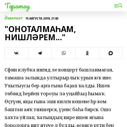
Торатау
Йәмғиәт
15 АВГУСТА 2019, 21:00
"ОНОТАЛМАҺАМ,
НИШЛӘРЕМ..."
Сәфинә клубҡа ингәндә әле концерт башланмаған, ә
тамаша залында ултырырлыҡ урын юҡ ине.
Уҡытыусы бер аҙға ғына баҙап ҡалды. Ишек
төбөндә һерәйеп тороуы ла уңайһыҙ һымаҡ.
Өҫтәүенә, яңы ғына эшкә килгән кешене һәр кем
баштан аяҡ тикшерәсәк, үҙенсә баһа бирәсәк. Ошо
хаҡта уйлап, ҡатындың кире ишек яғына
боролорға ниәт итеүе лә булды, өсөнсө рәттән бер