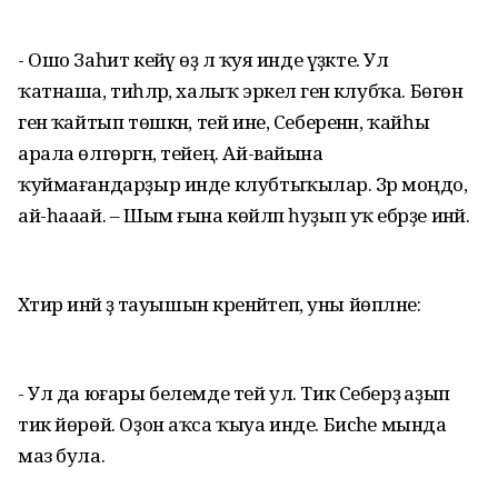
- Ошо Заһит кейәү өҙә лә ҡуя инде үҙәкте. Ул
ҡатнаша, тиһәләр, халыҡ эркелә генә клубҡа. Бөгөн
генә ҡайтып төшкән, тей ине, Себеренән, ҡайһы
арала өлгөргән, тейең. Ай-вайына
ҡуймағандарҙыр инде клубтыҡылар. Зәрә моңдо,
ай-һааай. – Шым ғына көйләп һуҙып уҡ ебәрҙе инәй.
Хәтирә инәй ҙә тауышын әкренәйтеп, уны йөпләне:
- Ул да юғары белемде тей ул. Тик Себерҙә аҙып
тик йөрөй. Оҙон аҡса ҡыуа инде. Бисәһе мында
маз була.