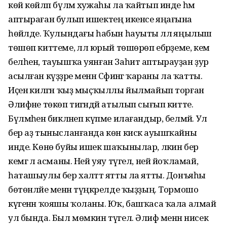
көй көйләп бүлмә хужаһы ла ҡайтып инде һәм
аптыраған булып ишектең икенсе яңағына
һөйәлде. Ҡулындағы һабын һауыты әллә яңылыш
төшөп киттеме, әллә юрый төшөрөп ебәрҙеме, кем
белһен, тауышҡа уянған Заһит аптырауҙан ҙур
асылған күҙҙәре менән Сәфинәгә ҡараны ла ҡатты.
Иҫенә килгән ҡыҙ мыҫҡыллы йылмайып торған
Әлифәне төкөп тигәндәй атылып сығып китте.
Бүлмәһенә бикләнеп күпме илағандыр, белмәй. Ул
бер аҙ тынысланғанда көн кискә ауышҡайны
инде. Көнө буйы ишек шаҡынылар, ләкин бер
кемгә лә асманы. Ней уяу түгел, ней йоҡламай,
һаташыулы бер халәттә ятты ла ятты. Донъяһы
бөтөнләйе менән түңкәрелде ҡыҙҙың. Тормошо
күгенән ҡояшы ҡоланы. Юҡ, башҡаса ҡала алмай
ул бында. Был мөмкин түгел. Әлифә менән нисек