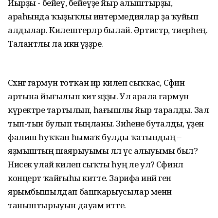
Йырҙы - бейеү, бейеүҙе йыр алыштырҙы,
араһында ҡыҙыҡлы интермедиялар ҙа ҡуйып
алдылар. Килештерәләр былай. Әртистәр, тиерһең.
Талантлы ла икән үҙҙәре.
Сәхнәгә гармун тотҡан ир килеп сыҡҡас, Сәфинә
артына йығылып китә яҙҙы. Ул арала гармун
күректәре тартылып, һағышлы йыр таралды. Зал
тып-тын булып тыңланы. Зиһене буталды, үҙен
фалиш һуҡҡан һымаҡ булды ҡатындың –
яҙмыштың шаярыуымы әллә үс алыуымы был?
Нисек улай килеп сыҡты һуң әле ул? Сәфинәлә
концерт ҡайғыһы китте. Зарифа инәй генә
ярымбышылдап башҡарыусылар менән
таныштырыуын дауам итте.