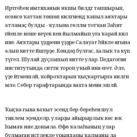
Иртәгеһен имтиханын яҡшы билдәгә тапшырып,
өсөнсө ҡаттан төшөп килгәнендә ҡапыл аяҡтары
атламаҫ булды - ҡулына гөлләмә тотҡан Заһит
ғәйепле кеше кеүек кенә йылмайып уға ҡарай килә
ине. Аяҡтары үҙҙәренән үҙҙәре Салауат һәйкәле яғына
алып китте йәштәрҙе. Көндөҙ булғас, халыҡ та күп
түгел. Шулай дуҫлашып китте улар. Педагогия
институтында ситтән тороп уҡый икән егет. Әле,
үҙе әйтмешләй, ҡойроҡтарын ҡыҫҡартырға килгән
мәле. Себер тарафтарында вахта менән эшләй.
Ҡыҫҡа ғына ваҡыт эсендә бер-береһенә шул
тиклем эҫенделәр, уларҙы айырырлыҡ көс юҡ
һымаҡ ине доньяла. Өфө ҡалаһының улар
булмаған иҫтәлекле урындары ҡалманы ла