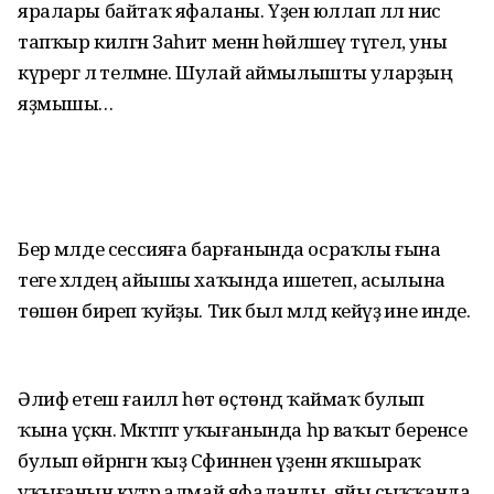
яралары байтаҡ яфаланы. Үҙен юллап әллә нисә
тапҡыр килгән Заһит менән һөйләшеү түгел, уны
күрергә лә теләмәне. Шулай аймылышты уларҙың
яҙмышы…
Бер мәлде сессияға барғанында осраҡлы ғына
теге хәлдең айышы хаҡында ишетеп, асылына
төшөнә биреп ҡуйҙы. Тик был мәлдә кейәүҙә ине инде.
Әлифә етеш ғаиләлә һөт өҫтөндә ҡаймаҡ булып
ҡына үҫкән. Мәктәптә уҡығанында һәр ваҡыт беренсе
булып өйрәнгән ҡыҙ Сәфинәнен үҙенән яҡшыраҡ
уҡығанын күтәрә алмай яфаланды, яйы сыҡҡанда