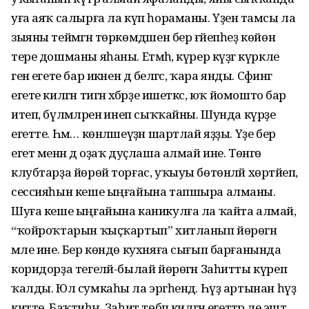
уға аяҡ салырға ла күп һораманы. Үҙенә тамсы ла
зыяны теймәгән төркөмдәшен бер ғәйепһеҙ көйөнә
тере дошманы яһаны. Етмәһә, күрер күҙгә күркле
генә егете бар икәнен дә белгәс, ҡара янды. Сәфинәгә
егете килгән тигән хәбәрҙе ишеткәс, юҡ йомошто бар
итеп, бүлмәләренә инеп сыҡҡайны. Шунда күрҙе
егетте. Һәм… көнләшеүҙән шартлай яҙҙы. Үҙе бер
егет менән дә оҙаҡ дуҫлаша алмай ине. Төнгө
клубтарҙа йөрөй торғас, уҡыуы бөтөнләй хөртәйеп,
сессияһын кеше ыңғайына тапшыра алманы.
Шуға кеше ыңғайына каникулға ла ҡайта алмай,
“ҡойроҡтарын ҡыҫҡартып” хитланып йөрөгән
мәле ине. Бер көндө кухняға сығып барғанында
коридорҙа тегеләй-былай йөрөгән Заһитты күреп
ҡалды. Юл сумкаһы ла эргәһендә. Һүҙ артынан һүҙ
китте. Баҡтиһәң, Заһит төбәп килгән егеттәр әле эштә