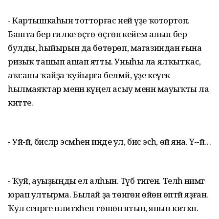
- Картышкаһын тотторғас ней үҙе ҡотортоп.
Башта бер гилке өҫтө-өҫтөнә кейем алып бер
булды, һыйырын да бөтөрөп, магазиндан ғына
ризыҡ ташып ашап ятты. Уныһы ла ялҡытҡас,
аҡсаны ҡайҙа ҡуйырға белмәй, үҙе кеүек
һылмаяҡтар менән күңел асыу менән мауыҡты ла
китте.
- Уй-й, бисәләр эсмәһен инде ул, бисә эсһә, өй яна. Үә-ә-әй…
- Ҡуй, ауыҙыңды ел алһын. Тәүбә тиген. Теләһә нимәгә
юрап ултырма. Былай ҙа төнәгөн өйөн өптәй яҙған.
Ҡул сепрәге плиткәһенә төшөп ятып, янып киткән.