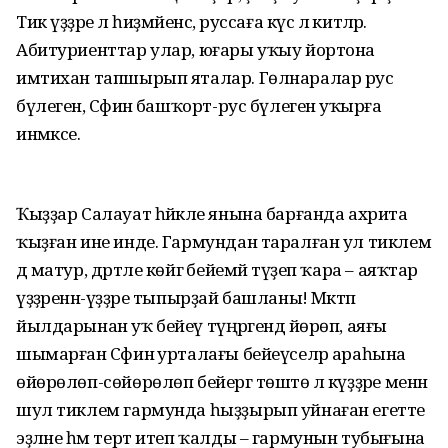
Тик үҙҙәре лә һиҙмәйенсә, руссаға күсә лә китәләр.
Абитуриенттар улар, юғары уҡыу йортона
имтихан тапшырып яталар. Гөлнаралар рус
бүлегенә, Сәфинә башҡорт-рус бүлегенә уҡырға
инмәксе.
Ҡыҙҙар Салауат һәйкәле янына барғанда ахрита
ҡыҙған ине инде. Гармундан таралған ул тиклем
дә матур, дәртле көйгә бейемәй түҙеп ҡара – аяҡтар
үҙҙәренән-үҙҙәре тыпырҙай башланы! Мәктәп
йылдарынан уҡ бейеү түңәрәгендә йөрөп, аяғы
шымарған Сәфинә урталағы бейеүселәр араһына
өйөрөлөп-сөйөрөлөп бейергә төштө лә күҙҙәре менән
шул тиклем гармунда һыҙҙырып уйнаған егетте
эҙләне һәм терт итеп ҡалды – гармунын тубығына