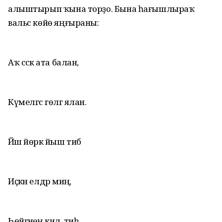
алыштырып ҡына торҙо. Бына һағышлыраҡ
вальс көйө яңғыраны:
Аҡ сәскә ата балан,
Күмелгәс гөлгә ялан.
Йәш йөрәк йыш тибә
Иҫкән елдәр миңә,
Һөйгәнең килә, тиһә…