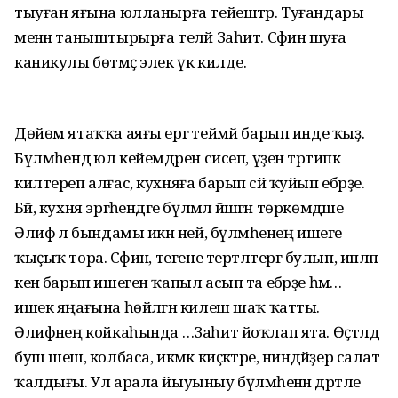
тыуған яғына юлланырға тейештәр. Туғандары
менән таныштырырға теләй Заһит. Сәфинә шуға
каникулы бөтмәҫ элек үк килде.
Дөйөм ятаҡҡа аяғы ергә теймәй барып инде ҡыҙ.
Бүлмәһендә юл кейемдәрен сисеп, үҙен тәртипкә
килтереп алғас, кухняға барып сәй ҡуйып ебәрҙе.
Бәй, кухня эргәһендәге бүлмәлә йәшәгән төркөмдәше
Әлифә лә бындамы икән ней, бүлмәһенең ишеге
ҡыҫыҡ тора. Сәфинә, тегене тертләтергә булып, ипләп
кенә барып ишеген ҡапыл асып та ебәрҙе һәм…
ишек яңағына һөйәлгән килеш шаҡ ҡатты.
Әлифәнең койкаһында …Заһит йоҡлап ята. Өҫтәлдә
буш шешә, колбаса, икмәк киҫәктәре, ниндәйҙер салат
ҡалдығы. Ул арала йыуыныу бүлмәһенән дәртле