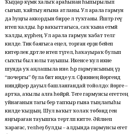
Ҡыҙҙар күмәк халыҡ араһынан һыпырылып
сығып, ҡайтыу яғына атланы. Ул арала гармун
да һуңғы аккордын бирҙе лә туҡтаны. Йәштәр геү
итеп ҡалды. Һәр ваҡыттағыса, саҡ ҡына етмәй
ҡалды, күрәһең. Ул арала гармун ҡабат телгә
килде. Тик баяғыса еңел, торған ерҙән бейеп
китерлек дәртле итеп түгел, һаҡауыраҡ булып
сыҡты был юлы тауышы. Икенсе ҡул икәне
шунда уҡ аңлашыла ине. Һәр гармунсының үҙ
“почергы” була бит инде ул. Сәфинәнең йөрәгендә
ниндәйҙер дауыл башланғандай тойолдо: йөрәге –
артҡа, аҡылы алға һөйрәй. Теге гармунсы егеттең
уйнағанын тағы бер тапҡыр ғына тыңлағыһы
килде ҡыҙҙың. Шул ваҡыт ҡолаҡ төбөндә генә
яңғыраған тауышҡа тертләп китте. Әйләнеп
ҡарағас, телһеҙ булды – алдында гармунсы егет