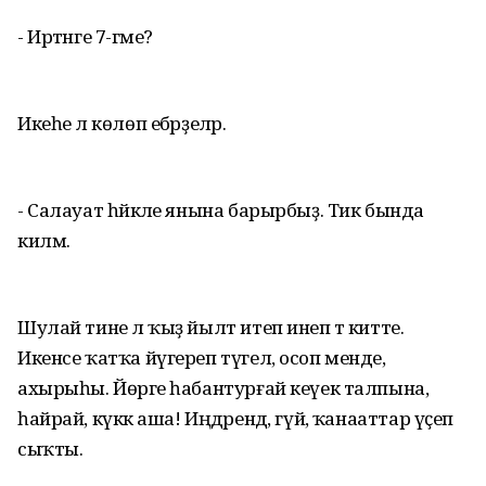
- Иртәнге 7-гәме?
Икеһе лә көлөп ебәрҙеләр.
- Салауат һәйкәле янына барырбыҙ. Тик бында
килмә.
Шулай тине лә ҡыҙ йылт итеп инеп тә китте.
Икенсе ҡатҡа йүгереп түгел, осоп менде,
ахырыһы. Йөрәге һабантурғай кеүек талпына,
һайрай, күккә аша! Иңдәрендә, гүйә, ҡанааттар үҫеп
сыҡты.