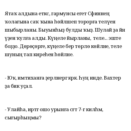
Ятаҡ алдына еткәс, гармунсы егет Сәфинәнең
ҡолағына саҡ ҡына һөйләшеп торорға теләүен
шыбырланы. Быуынһыҙ булды ҡыҙ. Шулай ҙа йәнә
үҙен ҡулға алды. Күңеле йырланы, ә теле... эште
боҙҙо. Дөрөҫөрәге, күңеле бер төрлө көйләне, теле
шуның тап киреһен һөйләне.
- Юҡ, имтиханға әҙерләнергә кәрәк. Һуң инде. Вахтер
ҙа бик уҫал.
- Улайһа, иртәгә ошо урынға сәғәт 7-гә килһәм,
сығырһыңмы?