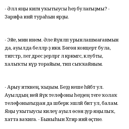
- Әллә яңы кигән уҡытыусы һеҙ булағыҙмы? -
Зарифа инәй тураһын ярҙы.
- Эйе, мин инем. Әле йүнләп урынлашмағанмын
да, ауылда беләләр ҙә икән. Бөгөн концерт була,
тигәстәр, әлегә дәрес әҙерләргә лә кәрәкмәгәс, клубты,
халыҡты күрә торайым, тип сыҡҡайным.
- Арыу иткәнең, ҡыҙым. Беҙҙә кеше һәйбәт ул.
Ауылдың ней йүкә телефоны һеҙҙең теге ҡолаҡ
телефонығыҙҙан да шәберәк эшләй бит ул, балам.
Яңы уҡытыусы килеү ауыл өсөн ҙур яңылыҡ,
хатта ваҡиға. - Быныһын Хәтирә инәй өҫтәне.