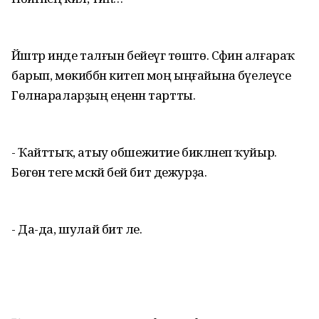
Йәштәр инде талғын бейеүгә төштө. Сәфинә алғараҡ
барып, мөкиббән китеп моң ыңғайына бәүелеүсе
Гөлнараларҙың еңенән тартты.
- Ҡайттыҡ, атыу обшежитие бикләнеп ҡуйыр.
Бөгөн теге мәскәй әбей бит дежурҙа.
- Да-да, шулай бит әле.