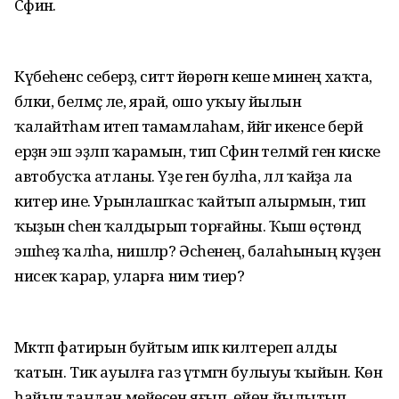
Сәфинә.
Күбеһенсә себерҙә, ситтә йөрөгән кеше минең хаҡта,
бәлки, белмәҫ әле, ярай, ошо уҡыу йылын
ҡалайтһам итеп тамамлаһам, йәйгә икенсе берәй
ерҙән эш эҙләп ҡарамын, тип Сәфинә теләмәй генә киске
автобусҡа атланы. Үҙе генә булһа, әллә ҡайҙа ла
китер ине. Урынлашҡас ҡайтып алырмын, тип
ҡыҙын әсәһенә ҡалдырып торғайны. Ҡыш өҫтөндә
эшһеҙ ҡалһа, нишләр? Әсәһенең, балаһының күҙенә
нисек ҡарар, уларға нимә тиер?
Мәктәп фатирын буйтым ипкә килтереп алды
ҡатын. Тик ауылға газ үтмәгән булыуы ҡыйын. Көн
һайын таңдан мейесен яғып, өйөн йылытып,