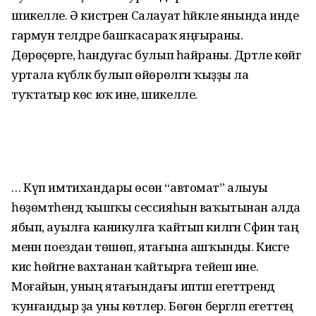
шикелле. Ә кистәрен Салауат һәйкәле янында инде
гармун телдәре башҡасараҡ яңғыраны.
Дөрөҫөрәге, һандуғас булып һайраны. Дәртле көйгә
уртала күбәләк булып өйөрөлгән ҡыҙҙы ла
туҡтатыр көс юҡ ине, шикелле.
… Күп имтихандары өсөн “автомат” алыуы
һөҙөмтәһендә ҡышҡы сессияһын ваҡытынан алда
ябып, ауылға каникулға ҡайтып килгән Сәфинә таң
менән поездан төшөп, ятағына ашҡынды. Кисәге
кис һөйгәне вахтанан ҡайтырға тейеш ине.
Моғайын, уның ятағындағы иптәш егеттәрендә
ҡунғандыр ҙа уны көтәлер. Бөгөн бергәләп егеттең