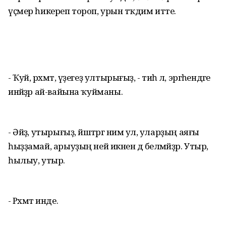
үҫмер һикереп тороп, урын тәҡдим итте.
- Ҡуй, рәхмәт, үҙегеҙ ултырығыҙ, - тиһә лә, эргәһендәге
инәйҙәр ай-вайына ҡуйманы.
- Әйҙә, утырығыҙ, йәштәргә нимә ул, уларҙың аяғы
һыҙҙамай, арыуҙың ней икәнен дә белмәйҙәр. Утыр,
һылыу, утыр.
- Рәхмәт инде.