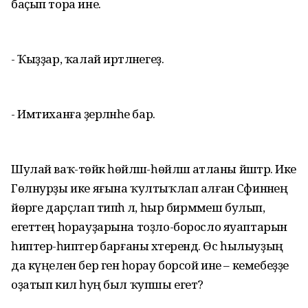
баҫып тора ине.
- Ҡыҙҙар, ҡалай иртәләнегеҙ.
- Имтиханға әҙерләнәһе бар.
Шулай ваҡ-төйәк һөйләшә-һөйләшә атланы йәштәр. Ике
Гөлнурҙы ике яғына ҡултыҡлап алған Сәфинәнең
йөрәге дарҫлап типһә лә, һыр бирмәмеш булып,
егеттең һорауҙарына тоҙло-боросло яуаптарын
һиптерә-һиптерә барғаны хәтерендә. Өс һылыуҙың
да күңелен бер генә һорау борсой ине – кемебеҙҙе
оҙатып килә һуң был ҡупшы егет?