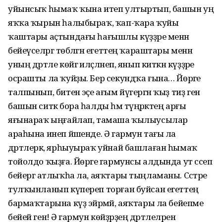
уйынсыҡ һымаҡ ҡына итеп ултыртып, башын уң
яҡҡа ҡырын һалыбыраҡ, ҡап-ҡара ҡуйы
ҡаштары аҫтындағы һағышлы күҙҙәре менән
бейеүселәргә төбәлгән егеттең ҡараштары менән
уның дәртле көйгә иләҫләнеп, янып киткән күҙҙәре
осрашты ла ҡуйҙы. Бер секундҡа ғына… Йөрәге
талпынып, битенә эҫе ағым йүгергән ҡыҙ тиҙ генә
башын ситкә бора һалды һәм түңәрәктең арғы
яғынараҡ ыңғайлап, тамаша ҡылыусылар
араһына инеп йәшенде. Ә гармун тағы ла
дәртлерәк, ярһыуыраҡ уйнай башлаған һымаҡ
тойолдо ҡыҙға. Йөрәге гармунсы алдында ут сәсеп
бейергә атлыҡһа ла, аяҡтары тыңламаны. Сәстәре
тулҡынланып күпереп торған буйсан егеттең
бармаҡтарына күҙ эйәрмәй, аяҡтары ла бейепме
бейей генә! Ә гармун көйҙәрҙең дәртлеләрен