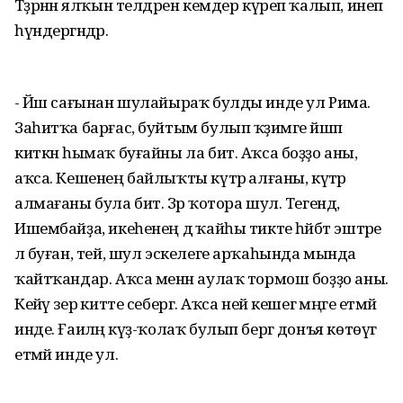
Тәҙрәнән ялҡын телдәрен кемдер күреп ҡалып, инеп
һүндергәндәр.
- Йәш сағынан шулайыраҡ булды инде ул Рима.
Заһитҡа барғас, буйтым булып ҡәҙимге йәшәп
киткән һымаҡ буғайны ла бит. Аҡса боҙҙо аны,
аҡса. Кешенең байлыҡты күтәрә алғаны, күтәрә
алмағаны була бит. Зәрә ҡотора шул. Тегендә,
Ишембайҙа, икеһенең дә ҡайһы тикте һәйбәт эштәре
лә буған, тей, шул эскелеге арҡаһында мында
ҡайтҡандар. Аҡса менән аулаҡ тормош боҙҙо аны.
Кейәү зерә китте себергә. Аҡса ней кешегә мәңге етмәй
инде. Ғаиләңә күҙ-ҡолаҡ булып бергә донъя көтөүгә
етмәй инде ул.