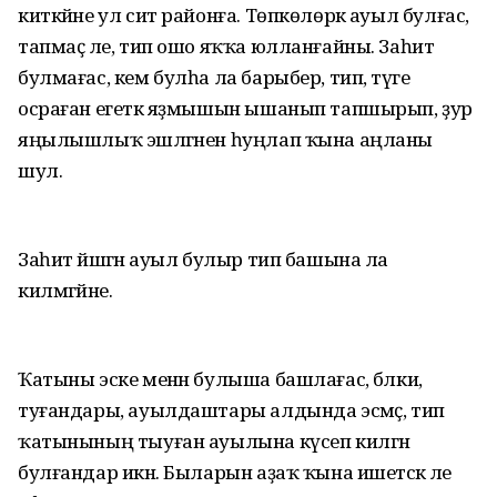
киткәйне ул сит районға. Төпкөлөрәк ауыл булғас,
тапмаҫ әле, тип ошо яҡҡа юлланғайны. Заһит
булмағас, кем булһа ла барыбер, тип, тәүге
осраған егеткә яҙмышын ышанып тапшырып, ҙур
яңылышлыҡ эшләгәнен һуңлап ҡына аңланы
шул.
Заһит йәшәгән ауыл булыр тип башына ла
килмәгәйне.
Ҡатыны эске менән булыша башлағас, бәлки,
туғандары, ауылдаштары алдында эсмәҫ, тип
ҡатынының тыуған ауылына күсеп килгән
булғандар икән. Быларын аҙаҡ ҡына ишетәсәк әле