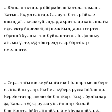
…Юлда ла хәтирәләр өйөрмәһенән ҡотола алманы
ҡатын. Их, ул саҡтар. Салауат батыр һәйкәле
янындағы киске уйындар, ахриталар хаҡындағы
иҫтәлектәр йөрәгенең иң нескә ҡылдарын сиртеп
ебәргәндәй булды - тәне буйлап татлы һыҙланыу
ағымы үтте, күҙ төптәрендә гәлсәр бөртөктәр
емелдәште.
…Сираттағы киске уйынға ике Гөлнара менән бергә
сыҡҡайны улар. Икеһе лә күберәк русса һөйләшәләр.
Береһе татар, икенсеһе башҡорт ҡыҙы булһалар
ҙа, ҡалала үҫкәс, русса уҡығандар. Былай
башҡортса һәйбәт аңлайҙар, әҙ-мәҙ һупалайҙар ҙа.