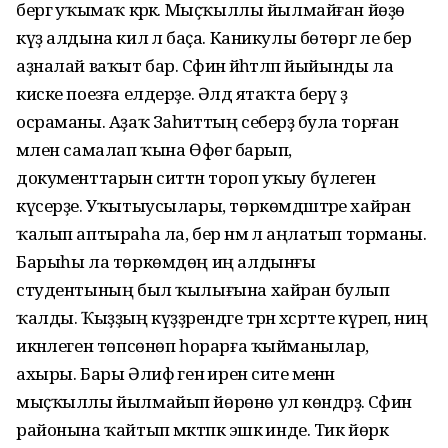
бергә уҡымаҡ кәрәк. Мыҫҡыллы йылмайған йөҙө
күҙ алдына килә лә баҫа. Каникулы бөтөргә әле бер
аҙналай ваҡыт бар. Сәфинә йәһәтләп йыйынды ла
киске поезға елдерҙе. Әлдә ятаҡта берәү ҙә
осраманы. Аҙаҡ Заһиттың себерҙә була торған
мәлен самалап ҡына Өфөгә барып,
документтарын ситтән тороп уҡыу бүлегенә
күсерҙе. Уҡытыусылары, төркөмдәштәре хайран
ҡалып аптыраһа ла, бер нәмә лә аңлатып торманы.
Барыһы ла төркөмдөң иң алдынғы
студентының был ҡылығына хайран булып
ҡалды. Ҡыҙҙың күҙҙәрендәге тәрән хәсрәтте күреп, ниңә
икәнлеген төпсөнөп һорарға ҡыйманылар,
ахыры. Бары Әлифә генә ирен сите менән
мыҫҡыллы йылмайып йөрөнө ул көндәрҙә. Сәфинә
районына ҡайтып мәктәпкә эшкә инде. Тик йөрәк